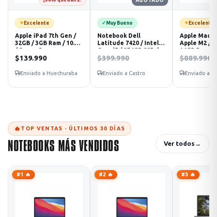
AGOTADO
✦
✓
✦
Excelente
Muy Bueno
Excelente
Apple iPad 7th Gen /
Notebook Dell
Apple MacBo
32GB / 3GB Ram / 10.2"
Latitude 7420 / Intel
Apple M2 / 2
/ Space Gray
Core i5 / 256GB SSD /
16GB Ram / 1
$139.990
$399.990
$889.990
16GB Ram / 14" FHD
WQXGA / Sil
Enviado a Huechuraba
Enviado a Castro
Enviado a L
🔥
TOP VENTAS · ÚLTIMOS 30 DÍAS
NOTEBOOKS MÁS VENDIDOS
Ver todos
→
#1 🔥
#2 🔥
#3 🔥