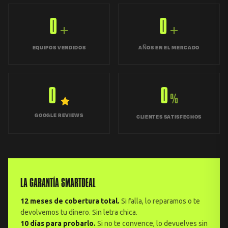
0
0
+
+
EQUIPOS VENDIDOS
AÑOS EN EL MERCADO
0
0
%
GOOGLE REVIEWS
CLIENTES SATISFECHOS
LA GARANTÍA SMARTDEAL
12 meses de cobertura total.
Si falla, lo reparamos o te
devolvemos tu dinero. Sin letra chica.
10 días para probarlo.
Si no te convence, lo devuelves sin