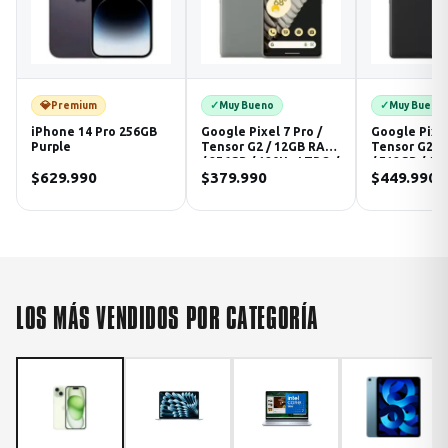
💎
✓
✓
Premium
Muy Bueno
Muy Bueno
iPhone 14 Pro 256GB
Google Pixel 7 Pro /
Google Pixel
Purple
Tensor G2 / 12GB RAM
Tensor G2 /
/ 256GB / 120Hz LTPO /
/ 512GB / 12
$629.990
$379.990
$449.990
Android / Green
Android / Bl
LOS MÁS VENDIDOS POR CATEGORÍA