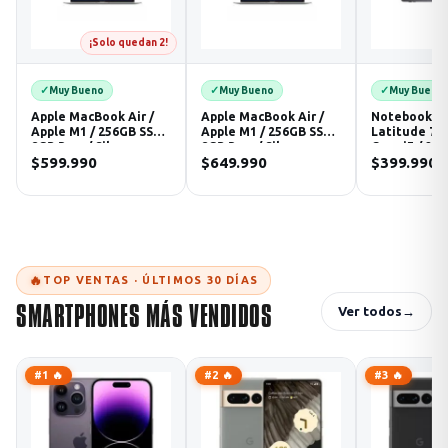
¡Solo quedan 2!
✓
✓
✓
Muy Bueno
Muy Bueno
Muy Bueno
Apple MacBook Air /
Apple MacBook Air /
Notebook De
Apple M1 / 256GB SSD /
Apple M1 / 256GB SSD /
Latitude 741
8GB Ram / Silver
8GB Ram / Silver
Core i5 / 25
$599.990
$649.990
$399.990
16
🔥
TOP VENTAS · ÚLTIMOS 30 DÍAS
SMARTPHONES MÁS VENDIDOS
Ver todos
→
#1 🔥
#2 🔥
#3 🔥