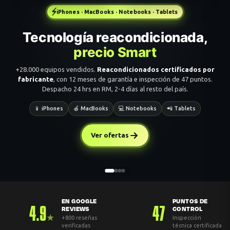
⚡
iPhones · MacBooks · Notebooks · Tablets
Tecnología reacondicionada,
precio Smart
ASUS
+28.000 equipos vendidos.
Reacondicionados certificados por
fabricante
, con 12 meses de garantía e inspección de 47 puntos.
Despacho 24 hrs en RM, 2-4 días al resto del país.
📱 iPhones
🍎 MacBooks
💻 Notebooks
📲 Tablets
Ver ofertas
ACER
EN GOOGLE
PUNTOS DE
4.9
47
REVIEWS
CONTROL
★
+800 reseñas
Inspección
verificadas
técnica certificada