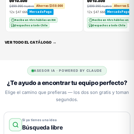
$899.990 nuevo
$899.990 nuevo
Ahorras $350.000
Ahorras $350
12x $47.666
12x $47.666
MercadoPago
MercadoPago
Recibe en 4 hrs hábiles en RM
Recibe en 4 hrs hábiles en RM
Despachos a todo Chile
Despachos a todo Chile
VER TODO EL CATÁLOGO →
ASESOR IA · POWERED BY CLAUDE
¿Te ayudo a encontrar tu equipo perfecto?
Elige el camino que prefieras — los dos son gratis y toman
segundos.
Si ya tienes una idea
Búsqueda libre