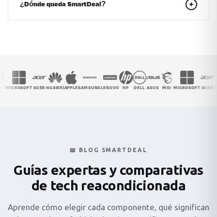
¿Dónde queda SmartDeal?
CROSOFT
ACER
HUAWEI
APPLE
SAMSUNG
LENOVO
HP
DELL
ASUS
MSI
MICROSOFT
ACER
HUAWE
📖 BLOG SMARTDEAL
Guías expertas y comparativas
de tech reacondicionada
Aprende cómo elegir cada componente, qué significan