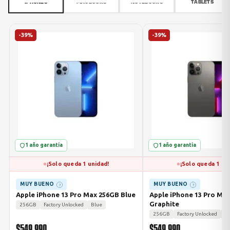
IPHONES
MACBOOKS
NOTEBOOKS
TABLETS
-39%
-39%
1 año garantía
1 año garantía
¡Solo queda 1 unidad!
¡Solo queda 1 un
MUY BUENO
MUY BUENO
?
?
Apple iPhone 13 Pro Max 256GB Blue
Apple iPhone 13 Pro Ma
Graphite
256GB
Factory Unlocked
Blue
256GB
Factory Unlocked
Gr
$549.990
$549.990