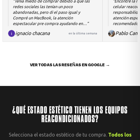
“Tenía miedo de comprar debido a que las
“Encontré la m
redes sociales las tenían un poco
celular reacondicionad
abandonadas, pero di el paso igual y
responsabilidad
Compré un MacBook, la atención
atención especi
espectacular pre compra ayudando en…”
recomendado 
ignacio chacana
Pablo Cam
en la última semana
VER TODAS LAS RESEÑAS EN GOOGLE →
¿QUÉ ESTADO ESTÉTICO TIENEN LOS EQUIPOS
REACONDICIONADOS?
Selecciona el estado estético de tu compra.
Todos los