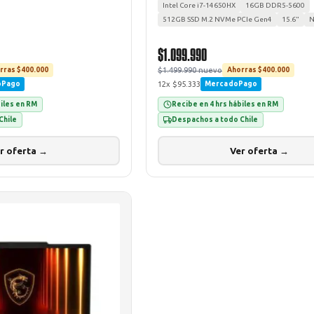
Intel Core i7-14650HX
16GB DDR5-5600
512GB SSD M.2 NVMe PCIe Gen4
15.6"
N
$1.099.990
$1.499.990 nuevo
rras $400.000
Ahorras $400.000
12x $95.333
oPago
MercadoPago
biles en RM
Recibe en 4 hrs hábiles en RM
Chile
Despachos a todo Chile
r oferta →
Ver oferta →