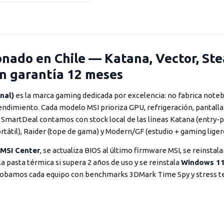
nado en Chile — Katana, Vector, Stea
n garantía 12 meses
nal)
es la marca gaming dedicada por excelencia: no fabrica notebo
ndimiento. Cada modelo MSI prioriza GPU, refrigeración, pantalla 
SmartDeal contamos con stock local de las líneas Katana (entry-
ortátil), Raider (tope de gama) y Modern/GF (estudio + gaming liger
MSI Center
, se actualiza BIOS al último firmware MSI, se reinstal
 pasta térmica si supera 2 años de uso y se reinstala
Windows 1
robamos cada equipo con benchmarks 3DMark Time Spy y stress t
s