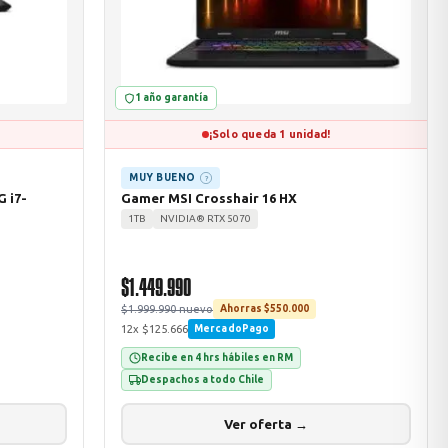
1 año garantía
¡Solo queda 1 unidad!
MUY BUENO
?
 i7-
Gamer MSI Crosshair 16 HX
1TB
NVIDIA® RTX 5070
$1.449.990
$1.999.990 nuevo
Ahorras $550.000
12x $125.666
MercadoPago
Recibe en 4 hrs hábiles en RM
Despachos a todo Chile
Ver oferta →