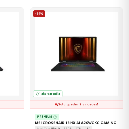
-14%
1 año garantía
¡Solo quedan 2 unidades!
PREMIUM
?
MSI CROSSHAIR 18 HX AI A2XWGKG GAMING
Intel Core Ultra 9
32GB
1TB
18"