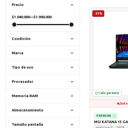
Precio
-31%
$1.040.000
—
$1.900.000
Condición
Marca
Tipo de uso
Procesador
1 año garantía
Memoria RAM
¡Solo
Almacenamiento
PREMIUM
?
MSI KATANA 15 G
Tamaño pantalla
Intel Core i7
16GB