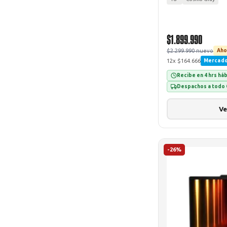
$1.899.990
$2.299.990 nuevo
Aho
12x $164.666
Mercad
Recibe en 4 hrs há
Despachos a todo 
Ve
-26%