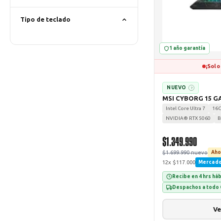
Tipo de teclado
1 año garantía
¡Solo
NUEVO
?
MSI CYBORG 15 G
Intel Core Ultra 7
16
NVIDIA® RTX 5060
B
$1.349.990
$1.699.990 nuevo
Aho
12x $117.000
Mercad
Recibe en 4 hrs há
Despachos a todo 
Ve