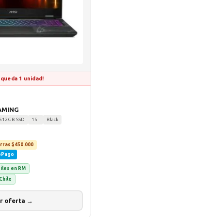
 queda 1 unidad!
AMING
512GB SSD
15"
Black
rras $450.000
oPago
biles en RM
Chile
r oferta →