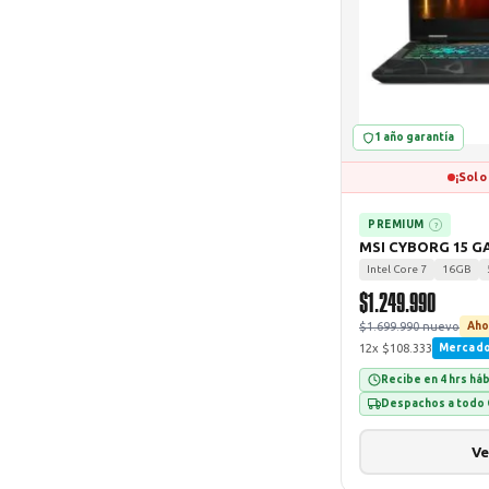
1 año garantía
¡Solo
PREMIUM
?
MSI CYBORG 15 G
Intel Core 7
16GB
$1.249.990
$1.699.990 nuevo
Aho
12x $108.333
Mercad
Recibe en 4 hrs há
Despachos a todo 
Ve