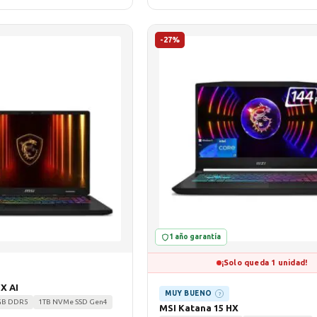
-27%
1 año garantía
¡Solo queda 1 unidad!
X AI
MUY BUENO
?
GB DDR5
1TB NVMe SSD Gen4
MSI Katana 15 HX