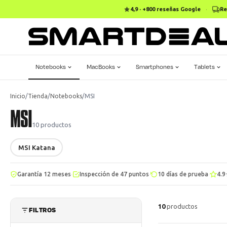
4,9 · +800 reseñas Google
·
Re
Notebooks
MacBooks
Smartphones
Tablets
Inicio
/
Tienda
/
Notebooks
/
MSI
MSI
10
productos
MSI Katana
·
·
·
Garantía 12 meses
Inspección de 47 puntos
10 días de prueba
4.9
10
productos
FILTROS