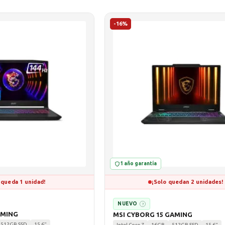
-16%
1 año garantía
 queda 1 unidad!
¡Solo quedan 2 unidades!
NUEVO
?
AMING
MSI CYBORG 15 GAMING
512GB SSD
15.6"
Intel Core 7
16GB
512GB SSD
15.6"