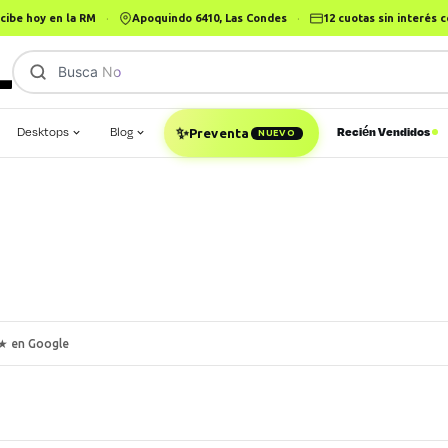
cibe hoy en la RM
·
Apoquindo 6410, Las Condes
·
12 cuotas sin interés
Busca
Notebook Gam
|
✨
Desktops
Blog
Recién Vendidos
Preventa
NUEVO
★ en Google