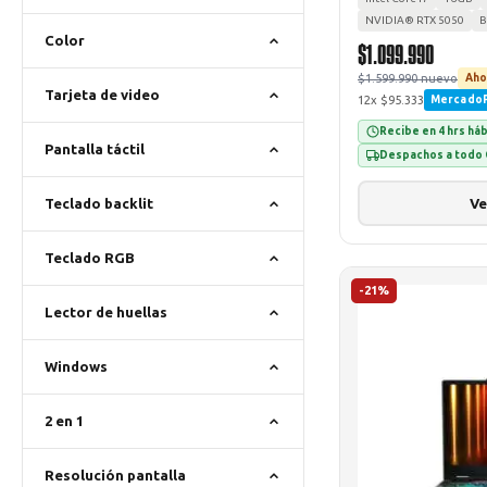
NVIDIA® RTX 5050
B
Color
$1.099.990
$1.599.990 nuevo
Aho
Tarjeta de video
12x $95.333
Mercado
Recibe en 4 hrs há
Pantalla táctil
Despachos a todo 
Ve
Teclado backlit
Teclado RGB
-21%
Lector de huellas
Windows
2 en 1
Resolución pantalla