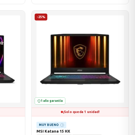
-25%
1 año garantía
¡Solo queda 1 unidad!
MUY BUENO
?
MSI Katana 15 HX