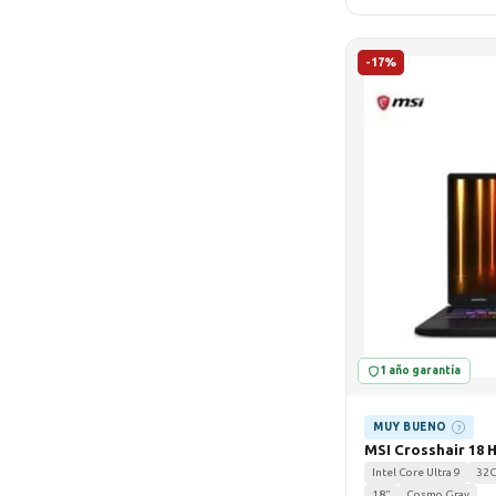
-17%
1 año garantía
MUY BUENO
?
MSI Crosshair 18 H
Intel Core Ultra 9
32
18"
Cosmo Gray