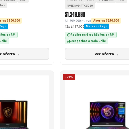
lack
NVIDIA® RTX 5060
$1.349.990
$1.599.990 nuevo
rras $500.000
Ahorras $250.000
12x $117.000
Pago
MercadoPago
biles en RM
Recibe en 4 hrs hábiles en RM
Chile
Despachos a todo Chile
r oferta →
Ver oferta →
-21%