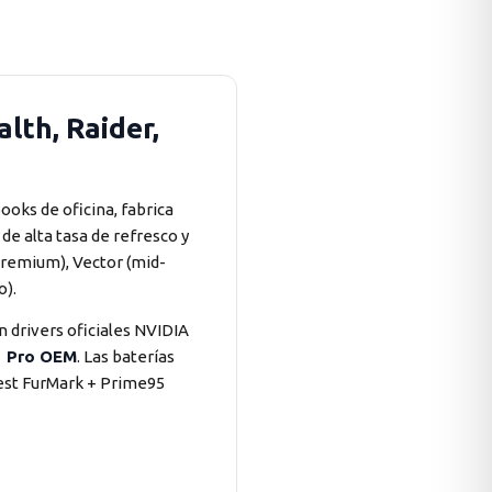
lth, Raider,
oks de oficina, fabrica
de alta tasa de refresco y
premium), Vector (mid-
o).
an drivers oficiales NVIDIA
1 Pro OEM
. Las baterías
est FurMark + Prime95