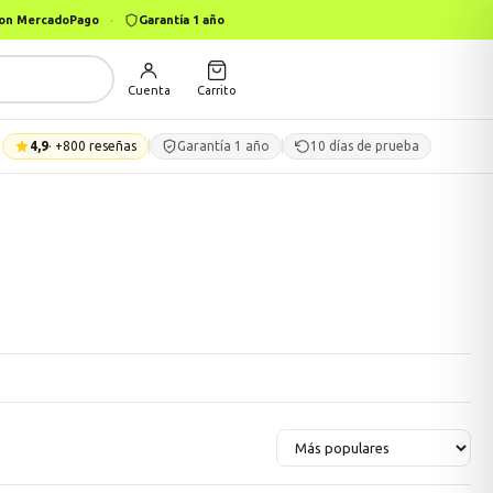
 con MercadoPago
·
Garantía 1 año
Cuenta
Carrito
4,9
· +800 reseñas
Garantía 1 año
10 días de prueba