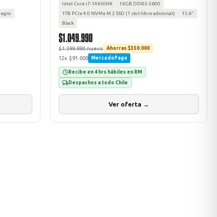
Intel Core i7-14650HX
16GB DDR5-5600
egro
1TB PCIe 4.0 NVMe M.2 SSD (1 slot libre adicional)
15.6"
Black
$1.049.990
$1.399.990 nuevo
Ahorras $350.000
12x $91.000
MercadoPago
Recibe en 4 hrs hábiles en RM
Despachos a todo Chile
Ver oferta →