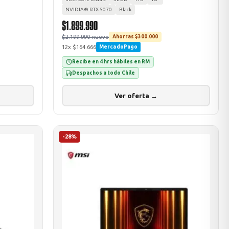
NVIDIA® RTX 5070
Black
$1.899.990
$2.199.990 nuevo
Ahorras $300.000
12x $164.666
MercadoPago
Recibe en 4 hrs hábiles en RM
Despachos a todo Chile
Ver oferta →
-28%