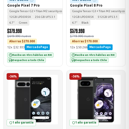
?
?
Google Pixel 7 Pro
Google Pixel 8 Pro
Google Tensor G2 + Titan M2 security coprocessor
Google Tensor G3 + Titan M2 security copr
12GB LPDDR5X
256 GB UFS 3.1
12GB LPDDR5X
512GB UFS 3.1
6.7"
Green
6.7"
Black
$379.990
$579.990
$649.990 nuevo
$749.990 nuevo
Ahorras $270.000
Ahorras $170.000
12x $32.933
12x $50.266
MercadoPago
MercadoPago
Recibe en 4 hrs hábiles en RM
Recibe en 4 hrs hábiles en RM
Despachos a todo Chile
Despachos a todo Chile
-36%
-36%
1 año garantía
1 año garantía