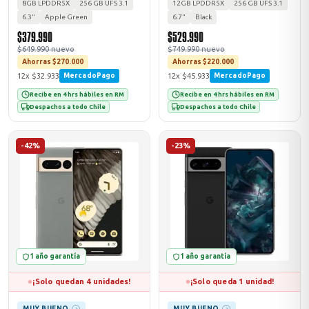
8GB LPDDR5X
256 GB UFS 3.1
12GB LPDDR5X
256 GB UFS 3.1
6.3"
Apple Green
6.7"
Black
$379.990
$529.990
$649.990 nuevo
$749.990 nuevo
Ahorras $270.000
Ahorras $220.000
12x $32.933
12x $45.933
MercadoPago
MercadoPago
Recibe en 4 hrs hábiles en RM
Recibe en 4 hrs hábiles en RM
Despachos a todo Chile
Despachos a todo Chile
-42%
-23%
1 año garantía
1 año garantía
¡Solo quedan 4 unidades!
¡Solo queda 1 unidad!
MUY BUENO
MUY BUENO