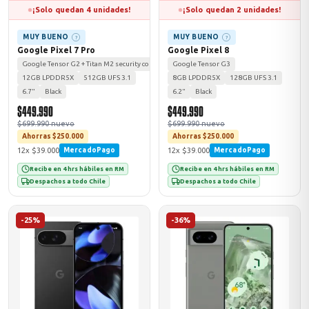
¡Solo quedan 4 unidades!
¡Solo quedan 2 unidades!
MUY BUENO
MUY BUENO
?
?
Google Pixel 7 Pro
Google Pixel 8
Google Tensor G2 + Titan M2 security coprocessor
Google Tensor G3
12GB LPDDR5X
512GB UFS 3.1
8GB LPDDR5X
128GB UFS 3.1
6.7"
Black
6.2"
Black
$449.990
$449.990
$699.990 nuevo
$699.990 nuevo
Ahorras $250.000
Ahorras $250.000
12x $39.000
12x $39.000
MercadoPago
MercadoPago
Recibe en 4 hrs hábiles en RM
Recibe en 4 hrs hábiles en RM
Despachos a todo Chile
Despachos a todo Chile
-25%
-36%