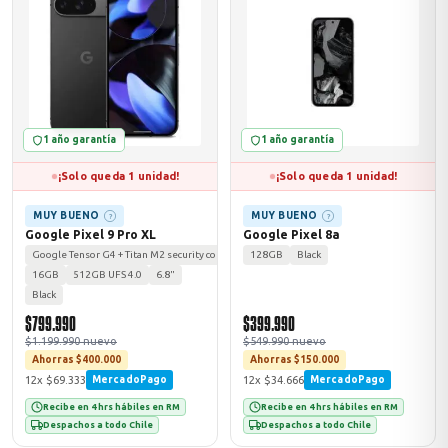
1 año garantía
1 año garantía
¡Solo queda 1 unidad!
¡Solo queda 1 unidad!
MUY BUENO
MUY BUENO
?
?
Google Pixel 9 Pro XL
Google Pixel 8a
Google Tensor G4 + Titan M2 security coprocessor
128GB
Black
16GB
512GB UFS 4.0
6.8"
Black
$799.990
$399.990
$1.199.990 nuevo
$549.990 nuevo
Ahorras $400.000
Ahorras $150.000
12x $69.333
12x $34.666
MercadoPago
MercadoPago
Recibe en 4 hrs hábiles en RM
Recibe en 4 hrs hábiles en RM
Despachos a todo Chile
Despachos a todo Chile