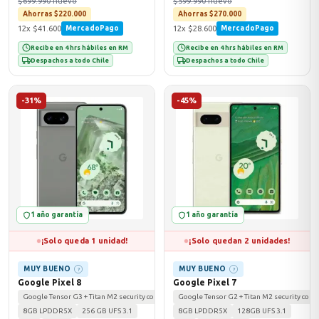
$699.990 nuevo
$599.990 nuevo
Ahorras $220.000
Ahorras $270.000
12x $41.600
12x $28.600
MercadoPago
MercadoPago
Recibe en 4 hrs hábiles en RM
Recibe en 4 hrs hábiles en RM
Despachos a todo Chile
Despachos a todo Chile
-31%
-45%
1 año garantía
1 año garantía
¡Solo queda 1 unidad!
¡Solo quedan 2 unidades!
MUY BUENO
MUY BUENO
?
?
Google Pixel 8
Google Pixel 7
Google Tensor G3 + Titan M2 security coprocessor
Google Tensor G2 + Titan M2 security copr
8GB LPDDR5X
256 GB UFS 3.1
8GB LPDDR5X
128GB UFS 3.1