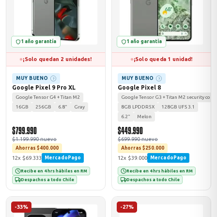
1 año garantía
1 año garantía
¡Solo quedan 2 unidades!
¡Solo queda 1 unidad!
MUY BUENO
MUY BUENO
?
?
Google Pixel 9 Pro XL
Google Pixel 8
Google Tensor G4 + Titan M2
Google Tensor G3 + Titan M2 security copr
16GB
256GB
6.8"
Gray
8GB LPDDR5X
128GB UFS 3.1
6.2"
Melon
$799.990
$449.990
$1.199.990 nuevo
$699.990 nuevo
Ahorras $400.000
Ahorras $250.000
12x $69.333
12x $39.000
MercadoPago
MercadoPago
Recibe en 4 hrs hábiles en RM
Recibe en 4 hrs hábiles en RM
Despachos a todo Chile
Despachos a todo Chile
-33%
-27%