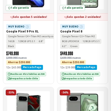
1 año garantía
1 año garantía
¡Solo quedan 5 unidades!
¡Solo quedan 2 unidades!
MUY BUENO
MUY BUENO
?
?
Google Pixel 9 Pro XL
Google Pixel 8
Google Tensor G4 + Titan M2 security coprocessor
Google Tensor G3 + Titan M2
16GB
128GB UFS 3.1
6.8"
8GB LPDDR5X
128GB UFS 3.1
Black
6.2"
Green
$749.990
$449.990
$999.990 nuevo
$699.990 nuevo
Ahorras $250.000
Ahorras $250.000
12x $65.000
12x $39.000
MercadoPago
MercadoPago
Recibe en 4 hrs hábiles en RM
Recibe en 4 hrs hábiles en RM
Despachos a todo Chile
Despachos a todo Chile
-33%
-36%