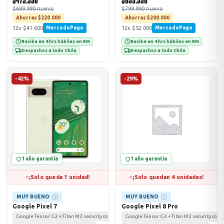
$479.990
$599.990
$699.990 nuevo
$799.990 nuevo
Ahorras $220.000
Ahorras $200.000
12x $41.600
12x $52.000
MercadoPago
MercadoPago
odos →
Recibe en 4 hrs hábiles en RM
Recibe en 4 hrs hábiles en RM
Despachos a todo Chile
Despachos a todo Chile
-42%
-29%
1 año garantía
1 año garantía
¡Solo queda 1 unidad!
¡Solo quedan 4 unidades!
MUY BUENO
MUY BUENO
?
?
Google Pixel 7
Google Pixel 8 Pro
Google Tensor G2 + Titan M2 security coprocessor
Google Tensor G3 + Titan M2 security copr