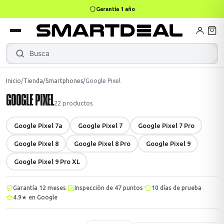
4,9 · +800 reseñas Google
books
Books
ktops
lets
Busca
Noteboo
|
Inicio
/
Tienda
/
Smartphones
/
Google Pixel
GOOGLE PIXEL
Gamer
MacBook Air
Mini PC
22
productos
Google Pixel 7a
Google Pixel 7
Google Pixel 7 Pro
odos →
odos →
Google Pixel 8
Google Pixel 8 Pro
Google Pixel 9
Google Pixel 9 Pro XL
Apple
·
·
·
Garantía 12 meses
Inspección de 47 puntos
10 días de prueba
4.9★ en Google
odos →