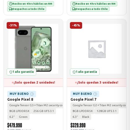
Recibe en 4 hrs hábiles en RM
Recibe en 4 hrs hábiles en RM
Despachos a todo Chile
Despachos a todo Chile
-31%
-45%
1 año garantía
1 año garantía
¡Solo quedan 2 unidades!
¡Solo quedan 3 unidades!
MUY BUENO
MUY BUENO
?
?
Google Pixel 8
Google Pixel 7
Google Tensor G3 + Titan M2 security coprocessor
Google Tensor G2 + Titan M2 security copr
8GB LPDDR5X
256 GB UFS 3.1
8GB LPDDR5X
128GB UFS 3.1
6.2"
Green
6.3"
Black
$479.990
$329.990