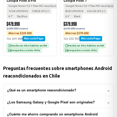
Google Pixel 8 Pro
Google Pixel 7
Google Tensor G3 + Titan M2 security coprocessor
Google Tensor G2 + Titan M2 security copr
12GB LPDDR5X
128GB UFS 3.1
8GB LPDDR5X
256 GB UFS 3.1
6.7"
Sky Blue
6.3"
Black
$479.990
$379.990
$699.990 nuevo
$649.990 nuevo
Ahorras $220.000
Ahorras $270.000
12x $41.600
12x $32.933
MercadoPago
MercadoPago
Recibe en 4 hrs hábiles en RM
Recibe en 4 hrs hábiles en RM
Despachos a todo Chile
Despachos a todo Chile
Preguntas frecuentes sobre smartphones Android
reacondicionados en Chile
+
¿Qué es un smartphone reacondicionado?
Es un teléfono original de la marca (Samsung Galaxy, Google Pixel,
+
¿Los Samsung Galaxy y Google Pixel son originales?
etc.) usado o devuelto, que pasó por un proceso certificado de
inspección, limpieza, reemplazo de componentes con problemas y
Sí, 100% originales del fabricante. Verificamos cada equipo por IMEI
pruebas de funcionamiento. Al salir a la venta funciona al 100% y
¿Cuánto me ahorro comprando un smartphone Android
+
antes de publicarlo. Nunca vendemos réplicas, clones ni equipos