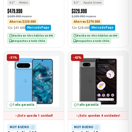
6.2"
Melon
6.3"
Apple Green
$479.990
$329.990
$699.990 nuevo
$599.990 nuevo
Ahorras $220.000
Ahorras $270.000
12x $41.600
12x $28.600
MercadoPago
MercadoPago
Recibe en 4 hrs hábiles en RM
Recibe en 4 hrs hábiles en RM
Despachos a todo Chile
Despachos a todo Chile
-31%
-42%
1 año garantía
1 año garantía
¡Solo queda 1 unidad!
¡Solo quedan 4 unidades!
MUY BUENO
MUY BUENO
?
?