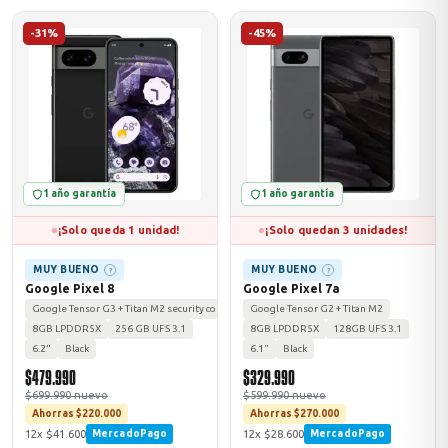
-31%
-45%
1 año garantía
1 año garantía
¡Solo queda 1 unidad!
¡Solo quedan 3 unidades!
MUY BUENO
MUY BUENO
?
?
Google Pixel 8
Google Pixel 7a
Google Tensor G3 + Titan M2 security coprocessor
Google Tensor G2 + Titan M2
8GB LPDDR5X
256 GB UFS 3.1
8GB LPDDR5X
128GB UFS 3.1
6.2"
Black
6.1"
Black
$479.990
$329.990
$699.990 nuevo
$599.990 nuevo
Ahorras $220.000
Ahorras $270.000
12x $41.600
12x $28.600
MercadoPago
MercadoPago