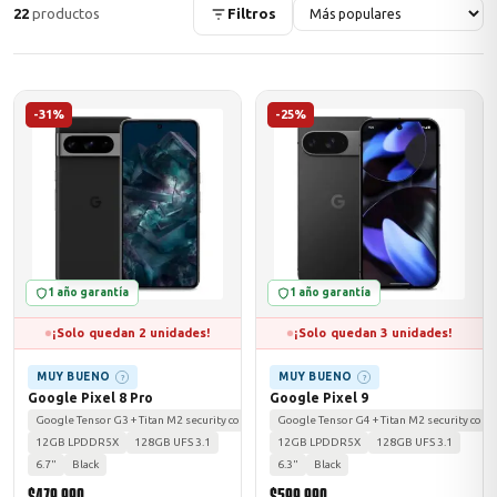
22
productos
Filtros
ASUS
-31%
-25%
1 año garantía
1 año garantía
ACER
¡Solo quedan 2 unidades!
¡Solo quedan 3 unidades!
MUY BUENO
MUY BUENO
?
?
Google Pixel 8 Pro
Google Pixel 9
Google Tensor G3 + Titan M2 security coprocessor
Google Tensor G4 + Titan M2 security copr
12GB LPDDR5X
128GB UFS 3.1
12GB LPDDR5X
128GB UFS 3.1
6.7"
Black
6.3"
Black