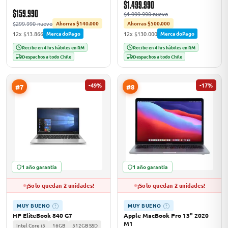
$1.499.990
$159.990
$1.999.990 nuevo
$299.990 nuevo
Ahorras $140.000
Ahorras $500.000
12x $13.866
12x $130.000
MercadoPago
MercadoPago
Recibe en 4 hrs hábiles en RM
Recibe en 4 hrs hábiles en RM
Despachos a todo Chile
Despachos a todo Chile
-49%
-17%
#7
#8
1 año garantía
1 año garantía
¡Solo quedan 2 unidades!
¡Solo quedan 2 unidades!
MUY BUENO
MUY BUENO
?
?
HP EliteBook 840 G7
Apple MacBook Pro 13" 2020
M1
Intel Core i5
16GB
512GB SSD