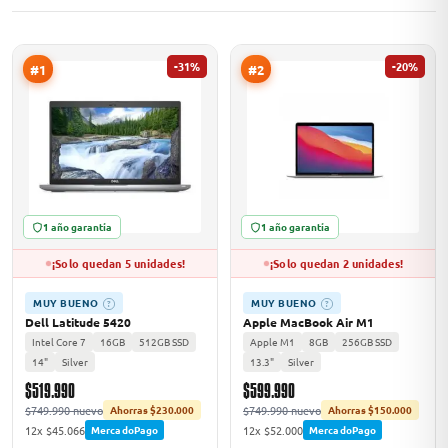
-31%
-20%
#1
#2
MSI
1 año garantía
1 año garantía
¡Solo quedan 5 unidades!
¡Solo quedan 2 unidades!
ACER
MUY BUENO
MUY BUENO
?
?
Dell Latitude 5420
Apple MacBook Air M1
Intel Core 7
16GB
512GB SSD
Apple M1
8GB
256GB SSD
14"
Silver
13.3"
Silver
$519.990
$599.990
$749.990 nuevo
$749.990 nuevo
Ahorras $230.000
Ahorras $150.000
12x $45.066
12x $52.000
MercadoPago
MercadoPago