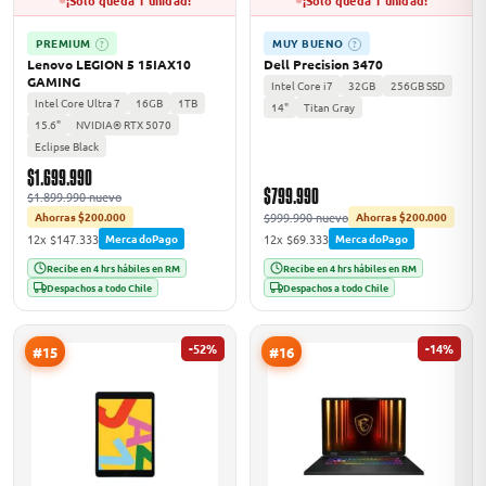
¡Solo queda 1 unidad!
¡Solo queda 1 unidad!
PREMIUM
MUY BUENO
?
?
Lenovo LEGION 5 15IAX10
Dell Precision 3470
GAMING
Intel Core i7
32GB
256GB SSD
Intel Core Ultra 7
16GB
1TB
14"
Titan Gray
15.6"
NVIDIA® RTX 5070
Eclipse Black
$1.699.990
$799.990
$1.899.990 nuevo
$999.990 nuevo
Ahorras $200.000
Ahorras $200.000
12x $147.333
12x $69.333
MercadoPago
MercadoPago
Recibe en 4 hrs hábiles en RM
Recibe en 4 hrs hábiles en RM
Despachos a todo Chile
Despachos a todo Chile
-52%
-14%
#15
#16