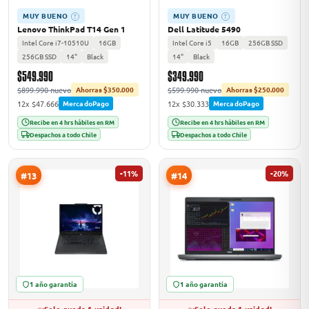
MUY BUENO
MUY BUENO
?
?
Lenovo ThinkPad T14 Gen 1
Dell Latitude 5490
Intel Core i7-10510U
16GB
Intel Core i5
16GB
256GB SSD
256GB SSD
14"
Black
14"
Black
$549.990
$349.990
$899.990 nuevo
$599.990 nuevo
Ahorras $350.000
Ahorras $250.000
12x $47.666
12x $30.333
MercadoPago
MercadoPago
Recibe en 4 hrs hábiles en RM
Recibe en 4 hrs hábiles en RM
Despachos a todo Chile
Despachos a todo Chile
-11%
-20%
#13
#14
1 año garantía
1 año garantía