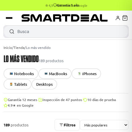
4,9 · +800 reseñas Google
books
Books
ktops
lets
Busca
Notebook
|
Inicio
/
Tienda
/
Lo más vendido
LO MÁS VENDIDO
Gamer
MacBook Air
Mini PC
189
productos
Notebooks
MacBooks
iPhones
odos →
odos →
Tablets
Desktops
·
·
·
Garantía 12 meses
Inspección de 47 puntos
10 días de prueba
4.9★ en Google
Apple
odos →
189
productos
Filtros