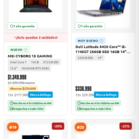
1 año garantía
1 año garantía
¡Solo quedan 2 unidades!
MUY BUENO
?
Dell Latitude 5420 Core™ i5-
NUEVO
?
1145G7 256GB SSD 16GB 14"
MSI CYBORG 15 GAMING
(1920x1080) WIN11 Pro
256GB SSD
14"
Intel Core 7
16GB
512GB SSD
15.6"
NVIDIA® RTX 5060
$1.349.990
$1.599.990 nuevo
$336.990
Ahorras $250.000
12x $117.000
12x $29.206
MercadoPago
MercadoPago
Recibe en 4 hrs hábiles en RM
Recibe en 4 hrs hábiles en RM
Despachos a todo Chile
Despachos a todo Chile
-29%
-25%
#19
#20