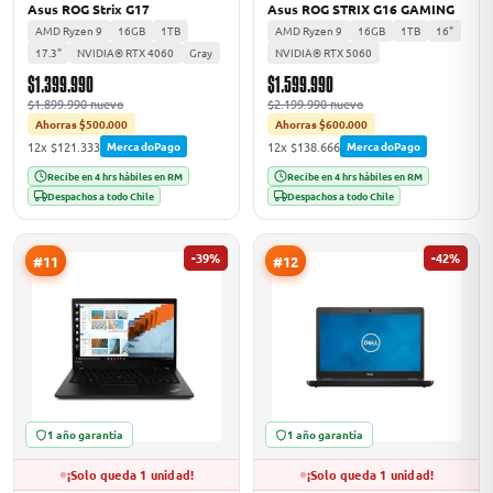
Asus ROG Strix G17
Asus ROG STRIX G16 GAMING
AMD Ryzen 9
16GB
1TB
AMD Ryzen 9
16GB
1TB
16"
17.3"
NVIDIA® RTX 4060
Gray
NVIDIA® RTX 5060
$1.399.990
$1.599.990
$1.899.990 nuevo
$2.199.990 nuevo
Ahorras $500.000
Ahorras $600.000
12x $121.333
12x $138.666
MercadoPago
MercadoPago
Recibe en 4 hrs hábiles en RM
Recibe en 4 hrs hábiles en RM
Despachos a todo Chile
Despachos a todo Chile
-39%
-42%
#11
#12
1 año garantía
1 año garantía
¡Solo queda 1 unidad!
¡Solo queda 1 unidad!