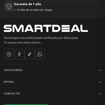
Garantía de 1 año
+ 10 días de prueba sin riesgo
Tecnología reacondicionada certificada por fabricante.
Tu nueva tech viene dentro.
CATEGORÍAS
Notebooks
AYUDA
MacBook
iPhones
Preguntas frecuentes
CONTACTO
Tablets
Garantía y devoluciones
Av. Apoquindo 6410, Of. 1409
📦 Preventa
Despacho y envíos