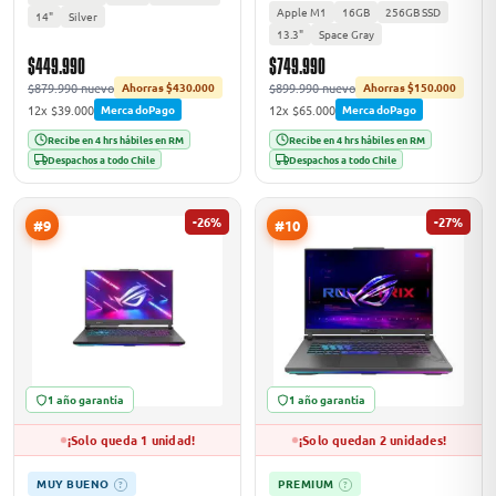
Apple M1
16GB
256GB SSD
14"
Silver
13.3"
Space Gray
$449.990
$749.990
$879.990 nuevo
$899.990 nuevo
Ahorras $430.000
Ahorras $150.000
12x $39.000
12x $65.000
MercadoPago
MercadoPago
Recibe en 4 hrs hábiles en RM
Recibe en 4 hrs hábiles en RM
Despachos a todo Chile
Despachos a todo Chile
-26%
-27%
#9
#10
1 año garantía
1 año garantía
¡Solo queda 1 unidad!
¡Solo quedan 2 unidades!
MUY BUENO
PREMIUM
?
?