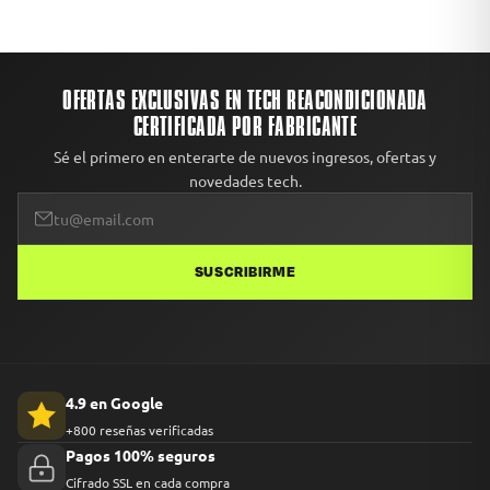
Oficina 1409, Las Condes, Santiago.
el equipo con daño no reportado, te enviamos un reemplazo o
devolvemos el 100% del dinero. Avisa con fotos dentro de las primeras
48 horas desde la entrega.
OFERTAS EXCLUSIVAS EN TECH REACONDICIONADA
CERTIFICADA POR FABRICANTE
Sé el primero en enterarte de nuevos ingresos, ofertas y
novedades tech.
SUSCRIBIRME
4.9 en Google
+800 reseñas verificadas
Pagos 100% seguros
Cifrado SSL en cada compra