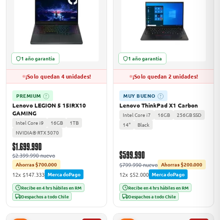
1 año garantía
1 año garantía
¡Solo quedan 4 unidades!
¡Solo quedan 2 unidades!
PREMIUM
MUY BUENO
?
?
Lenovo LEGION 5 15IRX10
Lenovo ThinkPad X1 Carbon
GAMING
Intel Core i7
16GB
256GB SSD
Intel Core i9
16GB
1TB
14"
Black
NVIDIA® RTX 5070
$1.699.990
$599.990
$2.399.990 nuevo
$799.990 nuevo
Ahorras $700.000
Ahorras $200.000
12x $147.333
12x $52.000
MercadoPago
MercadoPago
Recibe en 4 hrs hábiles en RM
Recibe en 4 hrs hábiles en RM
Despachos a todo Chile
Despachos a todo Chile