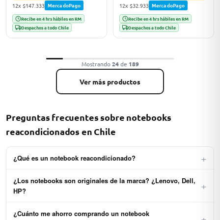
12x $147.333
12x $32.933
MercadoPago
MercadoPago
Recibe en 4 hrs hábiles en RM
Recibe en 4 hrs hábiles en RM
Despachos a todo Chile
Despachos a todo Chile
Mostrando
24
de
189
Ver más productos
Preguntas frecuentes sobre notebooks
reacondicionados en Chile
+
¿Qué es un notebook reacondicionado?
Un notebook reacondicionado es un equipo usado o de retorno
¿Los notebooks son originales de la marca? ¿Lenovo, Dell,
+
corporativo que pasó por un proceso certificado de inspección, limpieza
HP?
profunda, reemplazo de componentes defectuosos (batería, teclado,
SSD si aplica) y pruebas exhaustivas de funcionamiento. Al salir a la
Sí, 100%. Todos nuestros notebooks son originales del fabricante
venta funciona al 100%, con grado estético clasificado y garantía oficial
¿Cuánto me ahorro comprando un notebook
+
(Lenovo ThinkPad, Dell Latitude, HP EliteBook, Microsoft Surface, etc.),