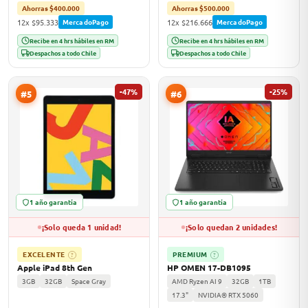
Ahorras $400.000
Ahorras $500.000
12x $95.333
12x $216.666
MercadoPago
MercadoPago
Recibe en 4 hrs hábiles en RM
Recibe en 4 hrs hábiles en RM
Despachos a todo Chile
Despachos a todo Chile
-47%
-25%
#5
#6
1 año garantía
1 año garantía
¡Solo queda 1 unidad!
¡Solo quedan 2 unidades!
EXCELENTE
PREMIUM
?
?
Apple iPad 8th Gen
HP OMEN 17-DB1095
3GB
32GB
Space Gray
AMD Ryzen AI 9
32GB
1TB
17.3"
NVIDIA® RTX 5060