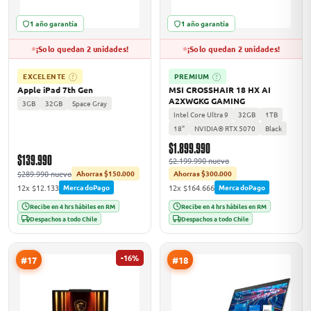
1 año garantía
1 año garantía
¡Solo quedan 2 unidades!
¡Solo quedan 2 unidades!
EXCELENTE
PREMIUM
?
?
Apple iPad 7th Gen
MSI CROSSHAIR 18 HX AI
A2XWGKG GAMING
3GB
32GB
Space Gray
Intel Core Ultra 9
32GB
1TB
18"
NVIDIA® RTX 5070
Black
$1.899.990
$139.990
$2.199.990 nuevo
$289.990 nuevo
Ahorras $150.000
Ahorras $300.000
12x $12.133
12x $164.666
MercadoPago
MercadoPago
Recibe en 4 hrs hábiles en RM
Recibe en 4 hrs hábiles en RM
Despachos a todo Chile
Despachos a todo Chile
-16%
#17
#18