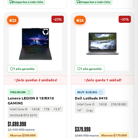
Despachos a todo Chile
Despachos a todo Chile
-23%
-31%
#23
#24
1 año garantía
1 año garantía
¡Solo quedan 2 unidades!
¡Solo queda 1 unidad!
PREMIUM
MUY BUENO
?
?
Lenovo LEGION 5 15IRX10
Dell Latitude 5410
GAMING
Intel Core i5
16GB
256GB SSD
Intel Core i9
16GB
1TB
15.6"
14"
Gray
NVIDIA® RTX 5070
$1.699.990
$379.990
$2.199.990 nuevo
$549.990 nuevo
Ahorras $500.000
Ahorras $170.000