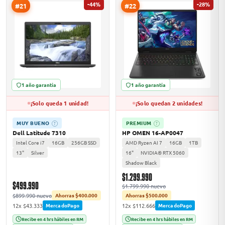
-44%
-28%
#21
#22
1 año garantía
1 año garantía
¡Solo queda 1 unidad!
¡Solo quedan 2 unidades!
MUY BUENO
PREMIUM
?
?
Dell Latitude 7310
HP OMEN 16-AP0047
Intel Core i7
16GB
256GB SSD
AMD Ryzen AI 7
16GB
1TB
13"
Silver
16"
NVIDIA® RTX 5060
Shadow Black
$1.299.990
$499.990
$1.799.990 nuevo
$899.990 nuevo
Ahorras $400.000
Ahorras $500.000
12x $43.333
12x $112.666
MercadoPago
MercadoPago
Recibe en 4 hrs hábiles en RM
Recibe en 4 hrs hábiles en RM