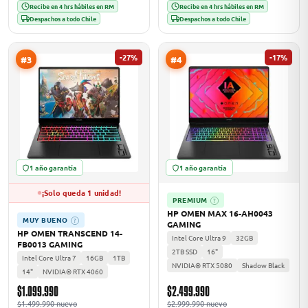
Recibe en 4 hrs hábiles en RM
Recibe en 4 hrs hábiles en RM
Despachos a todo Chile
Despachos a todo Chile
odos →
-27%
-17%
#3
#4
1 año garantía
1 año garantía
¡Solo queda 1 unidad!
PREMIUM
?
HP OMEN MAX 16-AH0043
MUY BUENO
?
GAMING
HP OMEN TRANSCEND 14-
Intel Core Ultra 9
32GB
FB0013 GAMING
2TB SSD
16"
Intel Core Ultra 7
16GB
1TB
NVIDIA® RTX 5080
Shadow Black
14"
NVIDIA® RTX 4060
$1.099.990
$2.499.990
$1.499.990 nuevo
$2.999.990 nuevo