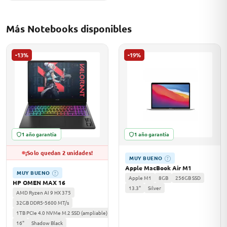
Más Notebooks disponibles
odos →
-13%
-19%
1 año garantía
1 año garantía
¡Solo quedan 2 unidades!
MUY BUENO
?
Apple MacBook Air M1
MUY BUENO
?
Apple M1
8GB
256GB SSD
HP OMEN MAX 16
13.3"
Silver
AMD Ryzen AI 9 HX 375
32GB DDR5-5600 MT/s
1TB PCIe 4.0 NVMe M.2 SSD (ampliable)
16"
Shadow Black