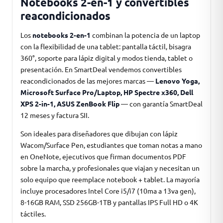
Notebooks 2-en-1 y convertibles
reacondicionados
Los
notebooks 2-en-1
combinan la potencia de un laptop
con la flexibilidad de una tablet: pantalla táctil, bisagra
360°, soporte para lápiz digital y modos tienda, tablet o
presentación. En SmartDeal vendemos convertibles
reacondicionados de las mejores marcas —
Lenovo Yoga,
Microsoft Surface Pro/Laptop, HP Spectre x360, Dell
XPS 2-in-1, ASUS ZenBook Flip
— con garantía SmartDeal
12 meses y factura SII.
Son ideales para diseñadores que dibujan con lápiz
Wacom/Surface Pen, estudiantes que toman notas a mano
en OneNote, ejecutivos que firman documentos PDF
sobre la marcha, y profesionales que viajan y necesitan un
solo equipo que reemplace notebook + tablet. La mayoría
incluye procesadores Intel Core i5/i7 (10ma a 13va gen),
8-16GB RAM, SSD 256GB-1TB y pantallas IPS Full HD o 4K
táctiles.