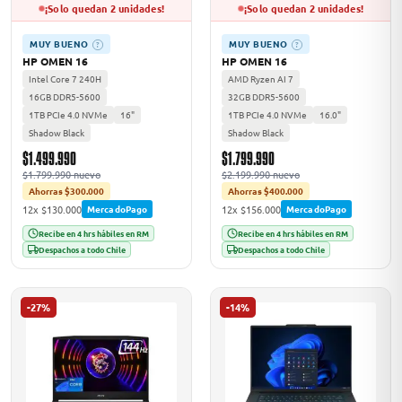
¡Solo quedan 2 unidades!
¡Solo quedan 2 unidades!
MUY BUENO
MUY BUENO
?
?
HP OMEN 16
HP OMEN 16
Intel Core 7 240H
AMD Ryzen AI 7
16GB DDR5-5600
32GB DDR5-5600
1TB PCIe 4.0 NVMe
16"
1TB PCIe 4.0 NVMe
16.0"
Shadow Black
Shadow Black
$1.499.990
$1.799.990
$1.799.990 nuevo
$2.199.990 nuevo
Ahorras $300.000
Ahorras $400.000
12x $130.000
12x $156.000
MercadoPago
MercadoPago
Recibe en 4 hrs hábiles en RM
Recibe en 4 hrs hábiles en RM
Despachos a todo Chile
Despachos a todo Chile
-27%
-14%