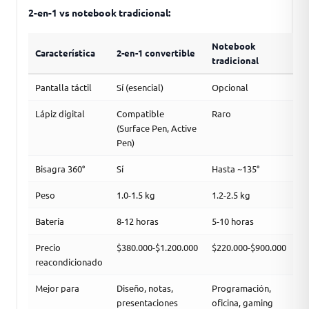
2-en-1 vs notebook tradicional:
Notebook
Característica
2-en-1 convertible
tradicional
Pantalla táctil
Sí (esencial)
Opcional
Lápiz digital
Compatible
Raro
(Surface Pen, Active
Pen)
Bisagra 360°
Sí
Hasta ~135°
Peso
1.0-1.5 kg
1.2-2.5 kg
Batería
8-12 horas
5-10 horas
Precio
$380.000-$1.200.000
$220.000-$900.000
reacondicionado
Mejor para
Diseño, notas,
Programación,
presentaciones
oficina, gaming