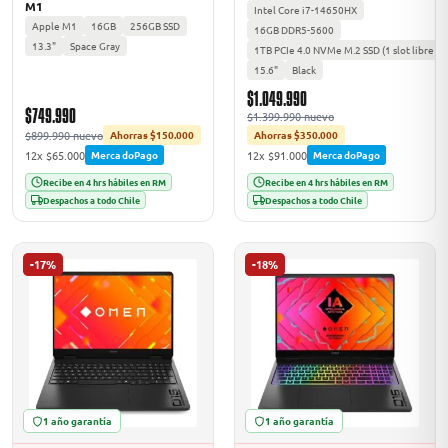
M1
Intel Core i7-14650HX
Apple M1
16GB
256GB SSD
16GB DDR5-5600
13.3"
Space Gray
1TB PCIe 4.0 NVMe M.2 SSD (1 slot libre ad
15.6"
Black
$1.049.990
$749.990
$1.399.990 nuevo
$899.990 nuevo
Ahorras $150.000
Ahorras $350.000
12x $65.000
12x $91.000
MercadoPago
MercadoPago
Recibe en 4 hrs hábiles en RM
Recibe en 4 hrs hábiles en RM
Despachos a todo Chile
Despachos a todo Chile
-17%
-18%
1 año garantía
1 año garantía