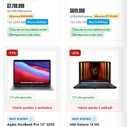
$2.799.990
$649.990
$3.199.990 nuevo
$799.990 nuevo
Ahorras $400.000
Ahorras $150.000
12x $242.666
12x $56.333
MercadoPago
MercadoPago
Recibe en 4 hrs hábiles en RM
Recibe en 4 hrs hábiles en RM
Despachos a todo Chile
Despachos a todo Chile
-17%
-25%
1 año garantía
1 año garantía
¡Solo quedan 2 unidades!
¡Solo queda 1 unidad!
MUY BUENO
MUY BUENO
?
?
Apple MacBook Pro 13" 2020
MSI Katana 15 HX