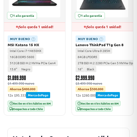
1 año garantía
1 año garantía
¡Solo queda 1 unidad!
¡Solo queda 1 unidad!
MUY BUENO
MUY BUENO
?
?
MSI Katana 15 HX
Lenovo ThinkPad T1g Gen 8
Intel Core i7-14650HX
Intel Core Ultra 9 285H
16GB DDR5-5600
64GB LPDDR5
512GB SSD M.2 NVMe PCIe Gen4
2TB SSD M.2 2280 PCIe Gen 5 NVMe Opal 
15.6"
Negro
16"
Black
$1.099.990
$2.999.990
$1.499.990 nuevo
$3.499.990 nuevo
Ahorras $400.000
Ahorras $500.000
12x $95.333
12x $260.000
MercadoPago
MercadoPago
Recibe en 4 hrs hábiles en RM
Recibe en 4 hrs hábiles en RM
Despachos a todo Chile
Despachos a todo Chile