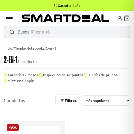
4,9 · +800 reseñas Google
books
Books
ktops
lets
Busca
iPhone 16
|
Inicio
/
Tienda
/
Notebooks
/
2-en-1
2-EN-1
Gamer
MacBook Air
Mini PC
1
producto
·
·
·
Garantía 12 meses
Inspección de 47 puntos
10 días de prueba
4.9★ en Google
odos →
odos →
1
productos
Filtros
Apple
odos →
-35%