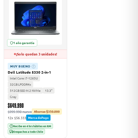
MSI
1 año garantía
¡Solo quedan 3 unidades!
MUY BUENO
?
Dell Latitude 5330 2-in-1
Intel Core i7-1265U
ACER
32GB LPDDR4x
512GB SSD M.2 NVMe
13.3"
Gray
$649.990
$999.990 nuevo
Ahorras $350.000
12x $56.333
MercadoPago
Recibe en 4 hrs hábiles en RM
Despachos a todo Chile