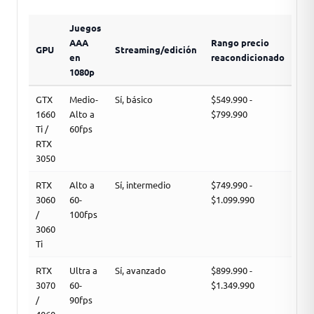
Juegos
AAA
Rango precio
GPU
Streaming/edición
en
reacondicionado
1080p
GTX
Medio-
Sí, básico
$549.990 -
1660
Alto a
$799.990
Ti /
60fps
RTX
3050
RTX
Alto a
Sí, intermedio
$749.990 -
3060
60-
$1.099.990
/
100fps
3060
Ti
RTX
Ultra a
Sí, avanzado
$899.990 -
3070
60-
$1.349.990
/
90fps