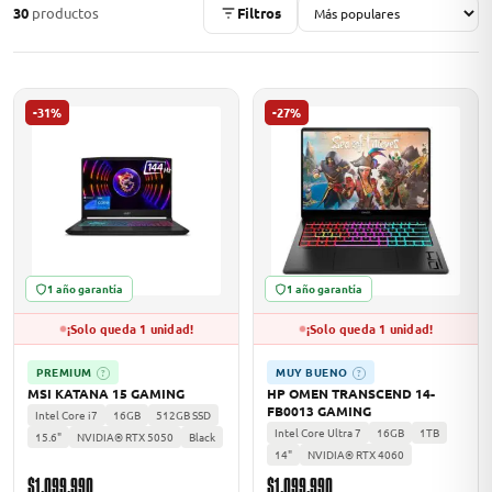
30
productos
Filtros
ASUS
-31%
-27%
1 año garantía
1 año garantía
ACER
¡Solo queda 1 unidad!
¡Solo queda 1 unidad!
PREMIUM
MUY BUENO
?
?
MSI KATANA 15 GAMING
HP OMEN TRANSCEND 14-
FB0013 GAMING
Intel Core i7
16GB
512GB SSD
Intel Core Ultra 7
16GB
1TB
15.6"
NVIDIA® RTX 5050
Black
14"
NVIDIA® RTX 4060
$1.099.990
$1.099.990