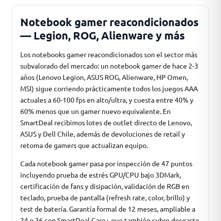
Notebook gamer reacondicionados
— Legion, ROG, Alienware y más
Los notebooks gamer reacondicionados son el sector más
subvalorado del mercado: un notebook gamer de hace 2-3
años (Lenovo Legion, ASUS ROG, Alienware, HP Omen,
MSI) sigue corriendo prácticamente todos los juegos AAA
actuales a 60-100 fps en alto/ultra, y cuesta entre 40% y
60% menos que un gamer nuevo equivalente. En
SmartDeal recibimos lotes de outlet directo de Lenovo,
ASUS y Dell Chile, además de devoluciones de retail y
retoma de gamers que actualizan equipo.
Cada notebook gamer pasa por inspección de 47 puntos
incluyendo prueba de estrés GPU/CPU bajo 3DMark,
certificación de fans y disipación, validación de RGB en
teclado, prueba de pantalla (refresh rate, color, brillo) y
test de batería. Garantía formal de 12 meses, ampliable a
24 o 36 con SmartDeal Care+ que también cubre desgaste