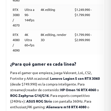
4060
RTX
Ultra a
4K editing
$1.249.990 -
3080
90-
$1.799.990
/
144fps
4070
RTX
4K
8K editing, render
$1.799.990 -
4080
Ultra
3D
$2.999.990
/
60+fps
4090
¿Para qué gamer es cada línea?
Para el gamer que empieza, juega Valorant, LoL, CS2,
Fortnite y AAA ocasional:
Lenovo Legion 5 con RTX 3060
(desde $749.990) es la compra inteligente. Para
streamer/creador de contenido:
HP Omen 16 RTX 4060
o
ROG Zephyrus G14/G16
. Para esports competitivo
(240Hz+):
ASUS ROG Strix
con pantalla 360Hz. Para
enthusiast/4K gaming:
Alienware m18 RTX 4080
o