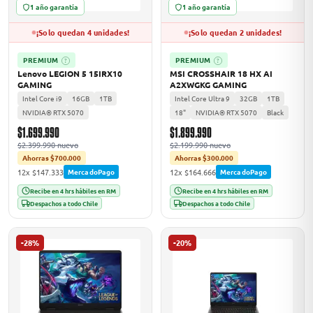
1 año garantía
1 año garantía
¡Solo quedan 4 unidades!
¡Solo quedan 2 unidades!
PREMIUM
PREMIUM
?
?
Lenovo LEGION 5 15IRX10
MSI CROSSHAIR 18 HX AI
GAMING
A2XWGKG GAMING
Intel Core i9
16GB
1TB
Intel Core Ultra 9
32GB
1TB
NVIDIA® RTX 5070
18"
NVIDIA® RTX 5070
Black
$1.699.990
$1.899.990
$2.399.990 nuevo
$2.199.990 nuevo
Ahorras $700.000
Ahorras $300.000
12x $147.333
12x $164.666
MercadoPago
MercadoPago
Recibe en 4 hrs hábiles en RM
Recibe en 4 hrs hábiles en RM
Despachos a todo Chile
Despachos a todo Chile
-28%
-20%