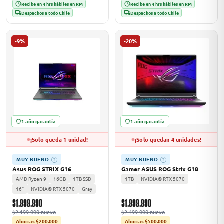
Recibe en 4 hrs hábiles en RM
Recibe en 4 hrs hábiles en RM
Despachos a todo Chile
Despachos a todo Chile
-9%
-20%
1 año garantía
1 año garantía
¡Solo queda 1 unidad!
¡Solo quedan 4 unidades!
MUY BUENO
MUY BUENO
?
?
Asus ROG STRIX G16
Gamer ASUS ROG Strix G18
AMD Ryzen 9
16GB
1TB SSD
1TB
NVIDIA® RTX 5070
16"
NVIDIA® RTX 5070
Gray
$1.999.990
$1.999.990
$2.199.990 nuevo
$2.499.990 nuevo
Ahorras $200.000
Ahorras $500.000