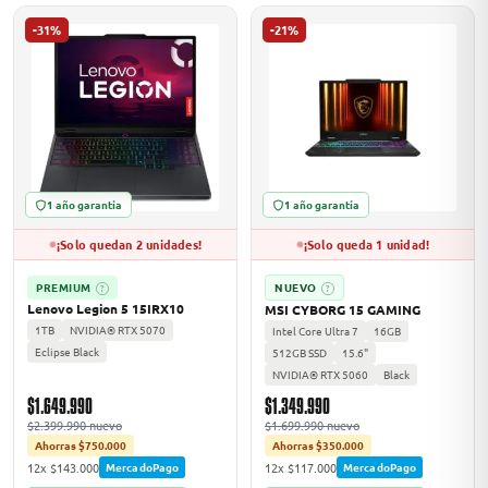
-31%
-21%
1 año garantía
1 año garantía
¡Solo quedan 2 unidades!
¡Solo queda 1 unidad!
PREMIUM
NUEVO
?
?
Lenovo Legion 5 15IRX10
MSI CYBORG 15 GAMING
1TB
NVIDIA® RTX 5070
Intel Core Ultra 7
16GB
Eclipse Black
512GB SSD
15.6"
NVIDIA® RTX 5060
Black
$1.649.990
$1.349.990
$2.399.990 nuevo
$1.699.990 nuevo
Ahorras $750.000
Ahorras $350.000
12x $143.000
12x $117.000
MercadoPago
MercadoPago