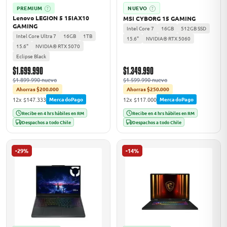
PREMIUM
NUEVO
?
?
Lenovo LEGION 5 15IAX10
MSI CYBORG 15 GAMING
GAMING
Intel Core 7
16GB
512GB SSD
Intel Core Ultra 7
16GB
1TB
15.6"
NVIDIA® RTX 5060
15.6"
NVIDIA® RTX 5070
Eclipse Black
$1.699.990
$1.349.990
$1.899.990 nuevo
$1.599.990 nuevo
Ahorras $200.000
Ahorras $250.000
12x $147.333
12x $117.000
MercadoPago
MercadoPago
Recibe en 4 hrs hábiles en RM
Recibe en 4 hrs hábiles en RM
Despachos a todo Chile
Despachos a todo Chile
-29%
-14%