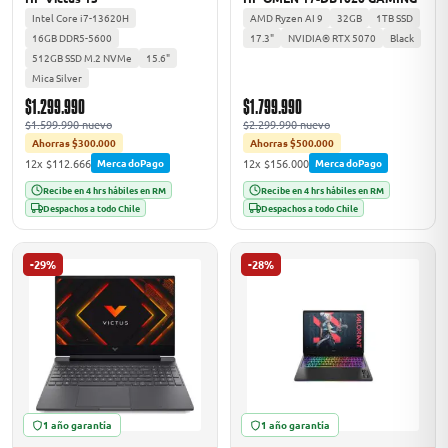
Intel Core i7-13620H
AMD Ryzen AI 9
32GB
1TB SSD
16GB DDR5-5600
17.3"
NVIDIA® RTX 5070
Black
512GB SSD M.2 NVMe
15.6"
Mica Silver
$1.299.990
$1.799.990
$1.599.990 nuevo
$2.299.990 nuevo
Ahorras $300.000
Ahorras $500.000
12x $112.666
12x $156.000
MercadoPago
MercadoPago
Recibe en 4 hrs hábiles en RM
Recibe en 4 hrs hábiles en RM
Despachos a todo Chile
Despachos a todo Chile
-29%
-28%
1 año garantía
1 año garantía