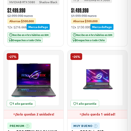
NVIDIA® RTX 5080
Shadow Black
$2.499.990
$1.499.990
$2.999.990 nuevo
$1.999.990 nuevo
Ahorras $500.000
Ahorras $500.000
12x $216.666
12x $130.000
MercadoPago
MercadoPago
Recibe en 4 hrs hábiles en RM
Recibe en 4 hrs hábiles en RM
Despachos a todo Chile
Despachos a todo Chile
-27%
-26%
1 año garantía
1 año garantía
¡Solo quedan 2 unidades!
¡Solo queda 1 unidad!
PREMIUM
MUY BUENO
?
?