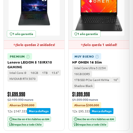
1 año garantía
1 año garantía
¡Solo quedan 2 unidades!
¡Solo queda 1 unidad!
PREMIUM
MUY BUENO
?
?
Lenovo LEGION 5 15IRX10
HP OMEN 16 Slim
GAMING
Intel Core Ultra 5 225H
Intel Core i9
16GB
1TB
15.6"
16GB DDR5
NVIDIA® RTX 5070
1TB SSD PCIe Gen4 NVMe
16"
Shadow Black
$1.699.990
$1.099.990
$2.199.990 nuevo
$1.399.990 nuevo
Ahorras $500.000
Ahorras $300.000
12x $147.333
12x $95.333
MercadoPago
MercadoPago
Recibe en 4 hrs hábiles en RM
Recibe en 4 hrs hábiles en RM
Despachos a todo Chile
Despachos a todo Chile