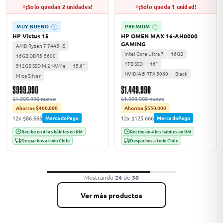
¡Solo quedan 2 unidades!
¡Solo queda 1 unidad!
MUY BUENO
PREMIUM
?
?
HP Victus 15
HP OMEN MAX 16-AH0000
GAMING
AMD Ryzen 7 7445HS
Intel Core Ultra 7
16GB
16GB DDR5-5600
1TB SSD
16"
512GB SSD M.2 NVMe
15.6"
NVIDIA® RTX 5060
Black
Mica Silver
$999.990
$1.449.990
$1.399.990 nuevo
$1.999.990 nuevo
Ahorras $400.000
Ahorras $550.000
12x $86.666
12x $125.666
MercadoPago
MercadoPago
Recibe en 4 hrs hábiles en RM
Recibe en 4 hrs hábiles en RM
Despachos a todo Chile
Despachos a todo Chile
Mostrando
24
de
30
Ver más productos