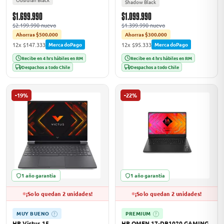
Shadow Black
$1.699.990
$1.099.990
$2.199.990 nuevo
$1.399.990 nuevo
Ahorras $500.000
Ahorras $300.000
12x $147.333
12x $95.333
MercadoPago
MercadoPago
Recibe en 4 hrs hábiles en RM
Recibe en 4 hrs hábiles en RM
Despachos a todo Chile
Despachos a todo Chile
-19%
-22%
1 año garantía
1 año garantía
¡Solo quedan 2 unidades!
¡Solo quedan 2 unidades!
MUY BUENO
PREMIUM
?
?
HP Victus 15
HP OMEN 17-DB1020 GAMING