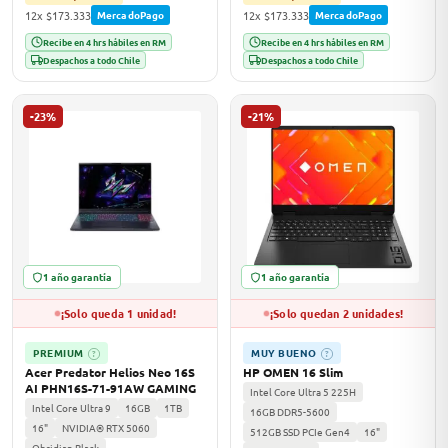
12x $173.333
12x $173.333
MercadoPago
MercadoPago
Recibe en 4 hrs hábiles en RM
Recibe en 4 hrs hábiles en RM
Despachos a todo Chile
Despachos a todo Chile
-23%
-21%
1 año garantía
1 año garantía
¡Solo queda 1 unidad!
¡Solo quedan 2 unidades!
PREMIUM
MUY BUENO
?
?
Acer Predator Helios Neo 16S
HP OMEN 16 Slim
AI PHN16S-71-91AW GAMING
Intel Core Ultra 5 225H
Intel Core Ultra 9
16GB
1TB
16GB DDR5-5600
16"
NVIDIA® RTX 5060
512GB SSD PCIe Gen4
16"
Obsidian Black