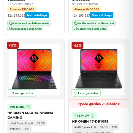
$1.599.990 nuevo
$1.499.990 nuevo
Ahorras $500.000
Ahorras $400.000
12x $95.333
12x $95.333
MercadoPago
MercadoPago
odos →
Recibe en 4 hrs hábiles en RM
Recibe en 4 hrs hábiles en RM
Despachos a todo Chile
Despachos a todo Chile
-17%
-25%
1 año garantía
1 año garantía
¡Solo quedan 2 unidades!
PREMIUM
?
HP OMEN MAX 16-AH0043
PREMIUM
?
GAMING
HP OMEN 17-DB1095
Intel Core Ultra 9
32GB
AMD Ryzen AI 9
32GB
1TB
2TB SSD
16"
17.3"
NVIDIA® RTX 5060