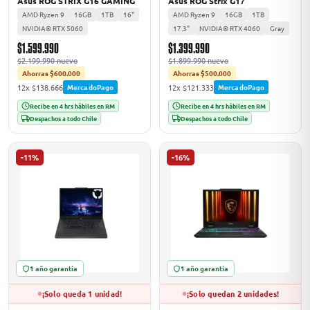
Asus ROG STRIX G16 GAMING
Asus ROG Strix G17
AMD Ryzen 9
16GB
1TB
16"
AMD Ryzen 9
16GB
1TB
NVIDIA® RTX 5060
17.3"
NVIDIA® RTX 4060
Gray
$1.599.990
$1.399.990
$2.199.990 nuevo
$1.899.990 nuevo
Ahorras $600.000
Ahorras $500.000
12x $138.666
12x $121.333
MercadoPago
MercadoPago
Recibe en 4 hrs hábiles en RM
Recibe en 4 hrs hábiles en RM
Despachos a todo Chile
Despachos a todo Chile
-11%
-16%
1 año garantía
1 año garantía
¡Solo queda 1 unidad!
¡Solo quedan 2 unidades!