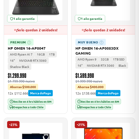
1 año garantía
1 año garantía
¡Solo quedan 2 unidades!
¡Solo quedan 2 unidades!
PREMIUM
MUY BUENO
?
?
HP OMEN 16-AP0047
HP OMEN 16-AP0053DX
GAMING
AMD Ryzen AI 7
16GB
1TB
AMD Ryzen 9
32GB
1TB SSD
16"
NVIDIA® RTX 5060
16"
NVIDIA® RTX 5060
Black
Shadow Black
$1.299.990
$1.599.990
$1.799.990 nuevo
$1.999.990 nuevo
Ahorras $500.000
Ahorras $400.000
12x $112.666
12x $138.666
MercadoPago
MercadoPago
Recibe en 4 hrs hábiles en RM
Recibe en 4 hrs hábiles en RM
Despachos a todo Chile
Despachos a todo Chile
-23%
-21%