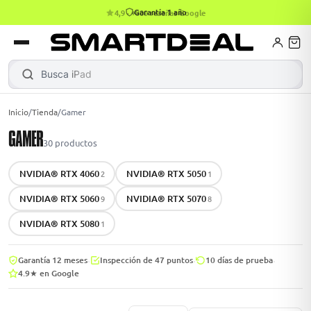
4,9 · +800 reseñas Google
books
Books
ktops
lets
Busca
|
Inicio
/
Tienda
/
Gamer
GAMER
Gamer
MacBook Air
Mini PC
30
productos
NVIDIA® RTX 4060
NVIDIA® RTX 5050
2
1
odos →
odos →
NVIDIA® RTX 5060
NVIDIA® RTX 5070
9
8
NVIDIA® RTX 5080
1
Apple
·
·
·
Garantía 12 meses
Inspección de 47 puntos
10 días de prueba
4.9★ en Google
odos →