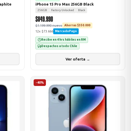
aphite
iPhone 15 Pro Max 256GB Black
256GB
Factory Unlocked
Black
$849.990
$1.199.990 nuevo
Ahorras $350.000
12x $73.666
MercadoPago
Recibe en 4 hrs hábiles en RM
Despachos a todo Chile
Ver oferta →
-40%