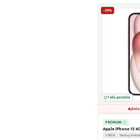
-29%
1 año garantía
¡Solo
PREMIUM
?
Apple iPhone 15 6
128GB
Factory Unloc