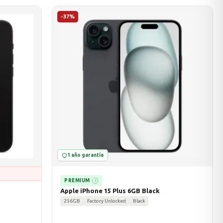
-37%
1 año garantía
PREMIUM
?
Apple iPhone 15 Plus 6GB Black
256GB
Factory Unlocked
Black