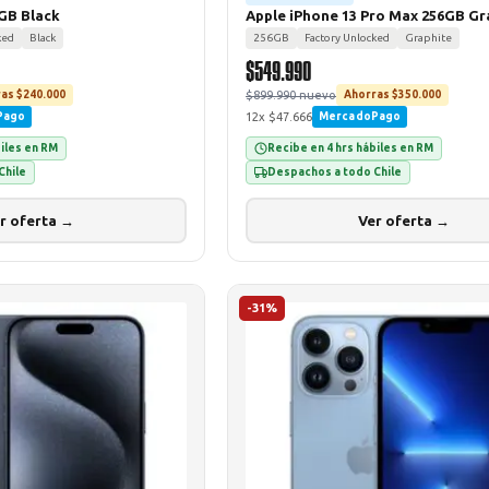
6GB Black
Apple iPhone 13 Pro Max 256GB Gr
ked
Black
256GB
Factory Unlocked
Graphite
$549.990
$899.990 nuevo
as $240.000
Ahorras $350.000
12x $47.666
Pago
MercadoPago
biles en RM
Recibe en 4 hrs hábiles en RM
Chile
Despachos a todo Chile
r oferta →
Ver oferta →
-31%