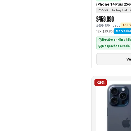
iPhone 14 Plus 25
256GB
Factory Unloc
$459.990
$699.990 nuevo
Ahorr
12x $39.866
Mercado
Recibe en 4 hrs há
Despachos a todo 
Ve
-29%