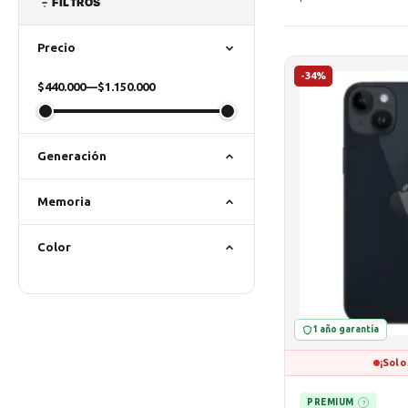
FILTROS
Precio
-34%
$440.000
—
$1.150.000
Generación
Memoria
Color
1 año garantía
¡Solo
PREMIUM
?