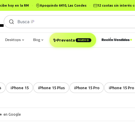
cibe hoy en la RM
·
Apoquindo 6410, Las Condes
·
12 cuotas sin interés
Busca
MacBook Pro
Desktops
Blog
Recién Vendidos
✨
Preventa
NUEVO
s
iPhone 15
iPhone 15 Plus
iPhone 15 Pro
iPhone 15 Pro
★ en Google