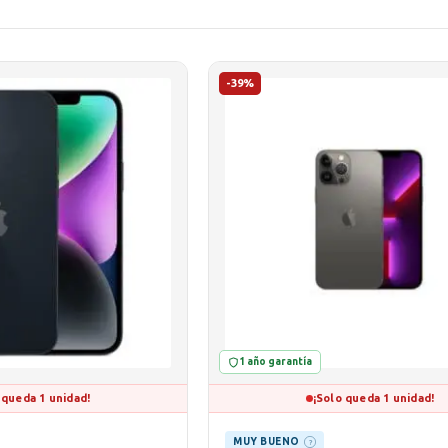
-39%
1 año garantía
 queda 1 unidad!
¡Solo queda 1 unidad!
MUY BUENO
?