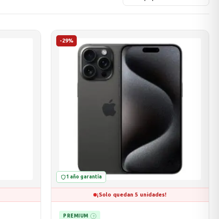
-29%
1 año garantía
¡Solo quedan 5 unidades!
PREMIUM
?