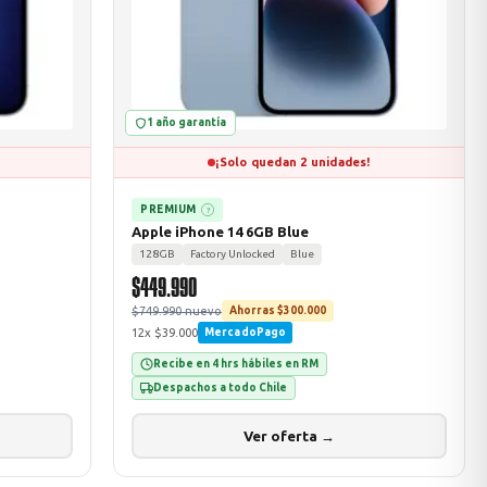
1 año garantía
¡Solo quedan 2 unidades!
PREMIUM
?
Apple iPhone 14 6GB Blue
128GB
Factory Unlocked
Blue
$449.990
$749.990 nuevo
Ahorras $300.000
12x $39.000
MercadoPago
Recibe en 4 hrs hábiles en RM
Despachos a todo Chile
Ver oferta →