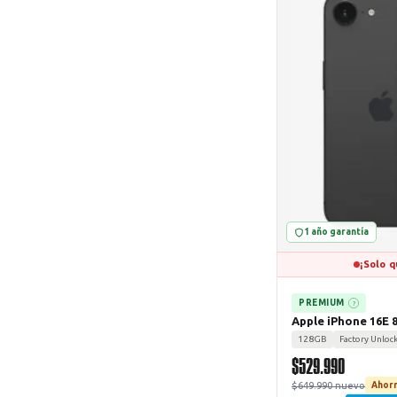
1 año garantía
¡Solo q
PREMIUM
?
Apple iPhone 16E 
128GB
Factory Unloc
$529.990
$649.990 nuevo
Ahorr