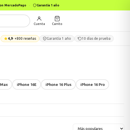
 con MercadoPago
·
Garantía 1 año
Cuenta
Carrito
4,9
· +800 reseñas
Garantía 1 año
10 días de prueba
 Max
iPhone 16E
iPhone 16 Plus
iPhone 16 Pro