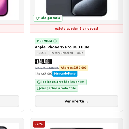
1 año garantía
¡Solo quedan 2 unidades!
PREMIUM
?
Apple iPhone 15 Pro 8GB Blue
128GB
Factory Unlocked
Blue
$749.990
$999.990 nuevo
Ahorras $250.000
12x $65.000
MercadoPago
Recibe en 4 hrs hábiles en RM
Despachos a todo Chile
Ver oferta →
-20%