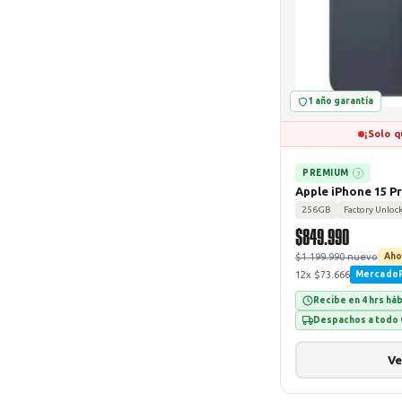
1 año garantía
¡Solo q
PREMIUM
?
Apple iPhone 15 P
256GB
Factory Unloc
$849.990
$1.199.990 nuevo
Aho
12x $73.666
Mercado
Recibe en 4 hrs há
Despachos a todo 
Ve