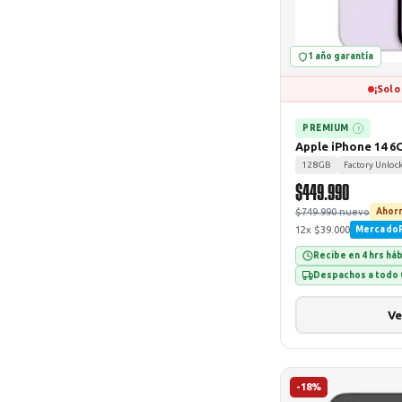
1 año garantía
¡Solo
PREMIUM
?
Apple iPhone 14 6
128GB
Factory Unloc
$449.990
$749.990 nuevo
Ahorr
12x $39.000
Mercado
Recibe en 4 hrs há
Despachos a todo 
Ve
-18%