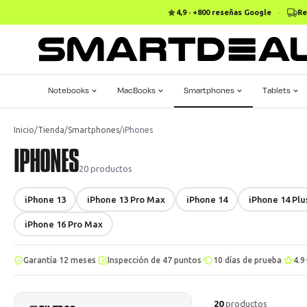
4,9 · +800 reseñas Google
·
Re
Notebooks
MacBooks
Smartphones
Tablets
Inicio
/
Tienda
/
Smartphones
/
iPhones
IPHONES
20
productos
iPhone 13
iPhone 13 Pro Max
iPhone 14
iPhone 14 Plu
iPhone 16 Pro Max
·
·
·
Garantía 12 meses
Inspección de 47 puntos
10 días de prueba
4.9
20
productos