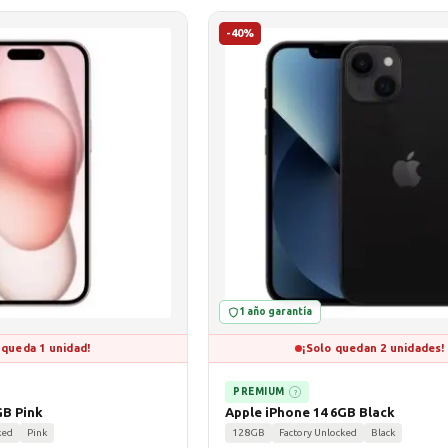
-40%
1 año garantía
 queda 1 unidad!
¡Solo quedan 2 unidades!
PREMIUM
?
GB Pink
Apple iPhone 14 6GB Black
ked
Pink
128GB
Factory Unlocked
Black