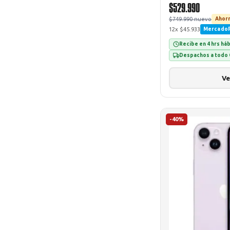
$529.990
$749.990 nuevo
Ahorr
12x $45.933
Mercado
Recibe en 4 hrs há
Despachos a todo 
Ve
-40%