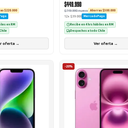
$449.990
$749.990 nuevo
as $220.000
Ahorras $300.000
12x $39.000
Pago
MercadoPago
biles en RM
Recibe en 4 hrs hábiles en RM
Chile
Despachos a todo Chile
r oferta →
Ver oferta →
-20%