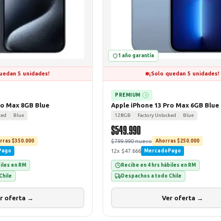
1 año garantía
uedan 5 unidades!
¡Solo quedan 5 unidades!
PREMIUM
?
ro Max 8GB Blue
Apple iPhone 13 Pro Max 6GB Blue
ked
Blue
128GB
Factory Unlocked
Blue
$549.990
$799.990 nuevo
rras $350.000
Ahorras $250.000
12x $47.666
Pago
MercadoPago
biles en RM
Recibe en 4 hrs hábiles en RM
Chile
Despachos a todo Chile
r oferta →
Ver oferta →