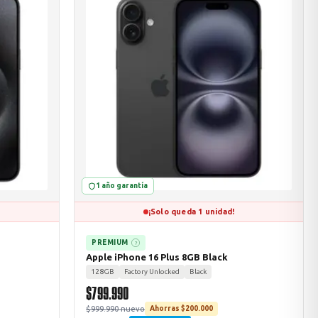
1 año garantía
¡Solo queda 1 unidad!
PREMIUM
?
Apple iPhone 16 Plus 8GB Black
128GB
Factory Unlocked
Black
$799.990
$999.990 nuevo
Ahorras $200.000