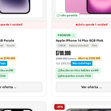
1 año garantía
 queda 1 unidad!
¡Solo queda 1 unidad!
PREMIUM
?
GB Purple
Apple iPhone 16 Plus 8GB Pink
ked
Purple
128GB
Factory Unlocked
Pink
$799.990
$999.990 nuevo
as $300.000
Ahorras $200.000
12x $69.333
Pago
MercadoPago
biles en RM
Recibe en 4 hrs hábiles en RM
Chile
Despachos a todo Chile
r oferta →
Ver oferta →
-25%