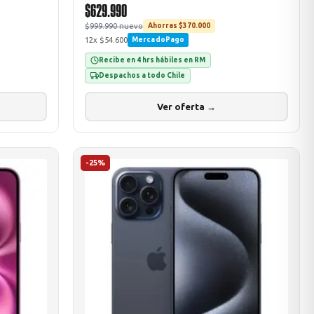
$629.990
$999.990 nuevo
Ahorras $370.000
12x $54.600
MercadoPago
Recibe en 4 hrs hábiles en RM
Despachos a todo Chile
Ver oferta →
-25%