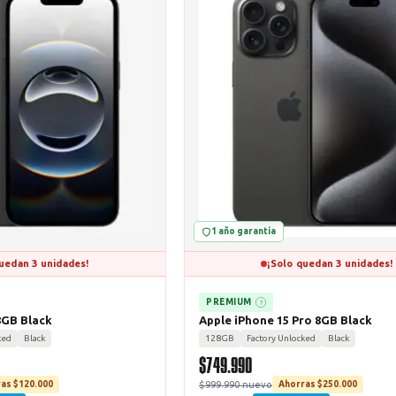
1 año garantía
uedan 3 unidades!
¡Solo quedan 3 unidades!
PREMIUM
?
8GB Black
Apple iPhone 15 Pro 8GB Black
ked
Black
128GB
Factory Unlocked
Black
$749.990
$999.990 nuevo
as $120.000
Ahorras $250.000