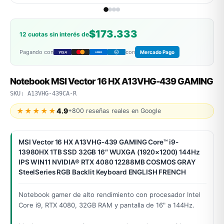
$173.333
12 cuotas sin interés de
Pagando con
con
Mercado Pago
VISA
AMEX
DC
Notebook MSI Vector 16 HX A13VHG-439 GAMING
SKU: A13VHG-439CA-R
★★★★★
4.9
+800 reseñas reales en Google
MSI Vector 16 HX A13VHG-439 GAMING Core™ i9-
13980HX 1TB SSD 32GB 16″ WUXGA (1920×1200) 144Hz
IPS WIN11 NVIDIA® RTX 4080 12288MB COSMOS GRAY
SteelSeries RGB Backlit Keyboard ENGLISH FRENCH
Notebook gamer de alto rendimiento con procesador Intel
Core i9, RTX 4080, 32GB RAM y pantalla de 16" a 144Hz.