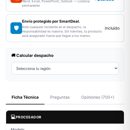
Word, Excel, PowerPoint, Outlook — Licencia
permanente
Envío protegido por SmartDeal.
🛡️
Ante cualquier incidente en el despacho, la
Incluido
responsabilidad es nuestra. Sin trámites, tu producto
está asegurado hasta que llegue a tus manos.
🚚 Calcular despacho
Ficha Técnica
Preguntas
Opiniones (700+)
💻
PROCESADOR
Modelo