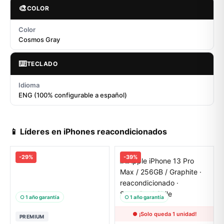
🎨
COLOR
Color
Cosmos Gray
⌨️
TECLADO
Idioma
ENG (100% configurable a español)
📱 Líderes en iPhones reacondicionados
-29%
-39%
○ 1 año garantía
○ 1 año garantía
● ¡Solo queda 1 unidad!
PREMIUM