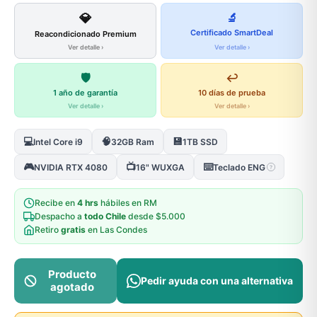
💎
🔬
Certificado SmartDeal
Reacondicionado Premium
Ver detalle ›
Ver detalle ›
🛡️
↩️
1 año de garantía
10 días de prueba
Ver detalle ›
Ver detalle ›
💻
🧠
💾
Intel Core i9
32GB Ram
1TB SSD
🎮
📺
⌨️
NVIDIA RTX 4080
16" WUXGA
Teclado ENG
?
Recibe en
4 hrs
hábiles en RM
Despacho a
todo Chile
desde $5.000
Retiro
gratis
en Las Condes
Producto
Pedir ayuda con una alternativa
agotado