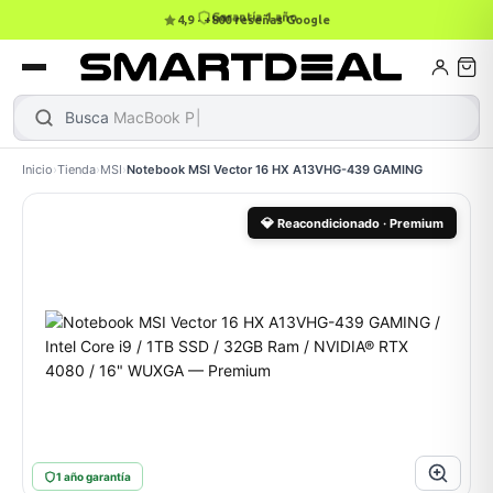
4,9 · +800 reseñas Google
Books
Busca
MacBook Pro
|
Inicio
›
Tienda
›
MSI
›
Notebook MSI Vector 16 HX A13VHG-439 GAMING
C
MacBook Air
💎
Reacondicionado · Premium
odos →
1 año garantía