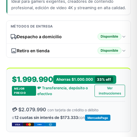
Ideal para gamers exigentes, creadores de contenido
profesional, edición de video 4K y streaming en alta calidad.
MÉTODOS DE ENTREGA
Despacho a domicilio
Disponible
Retiro en tienda
Disponible
$1.999.990
Ahorras $1.000.000
33% off
💸 Transferencia, depósito o
Ver
MEJOR
PRECIO
instrucciones
efectivo
💳 $2.079.990
con tarjeta de crédito o débito
o
12 cuotas sin interés de $173.333
con
MercadoPago
VISA
AMEX
DC