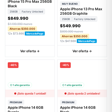
iPhone 15 Pro Max 256GB
MUY BUENO
Black
Apple iPhone 13 Pro Max
256GB
Factory Unlocked
256GB Graphite
$849.990
256GB
Factory Unlocked
$1.199.990 nuevo
$549.990
Ahorras $350.000
$899.990 nuevo
12x $73.666
MercadoPago
Ahorras $350.000
12x $47.666
MercadoPago
Ver oferta →
Ver oferta →
-40%
-40%
○ 1 año garantía
○ 1 año garantía
● ¡Solo queda 1 unidad!
● ¡Solo queda 2 unidades!
PREMIUM
PREMIUM
Apple iPhone 14 6GB
Apple iPhone 14 6GB
Purple
Black