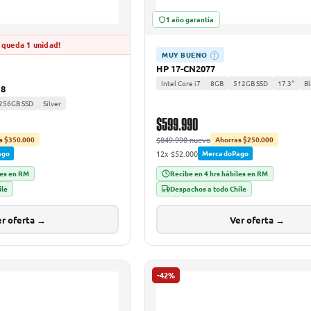
1 año garantía
 queda 1 unidad!
MUY BUENO
?
HP 17-CN2077
Intel Core i7
8GB
512GB SSD
17.3"
Bl
18
256GB SSD
Silver
$599.990
$849.990 nuevo
s $350.000
Ahorras $250.000
12x $52.000
ago
MercadoPago
les en RM
Recibe en 4 hrs hábiles en RM
ile
Despachos a todo Chile
r oferta →
Ver oferta →
-42%