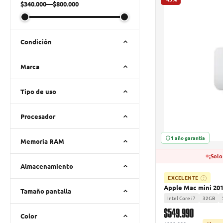
$340.000
—
$800.000
Condición
Marca
Tipo de uso
Procesador
1 año garantía
Memoria RAM
¡Solo
Almacenamiento
EXCELENTE
?
Apple Mac mini 20
Tamaño pantalla
Intel Core i7
32GB
$549.990
Color