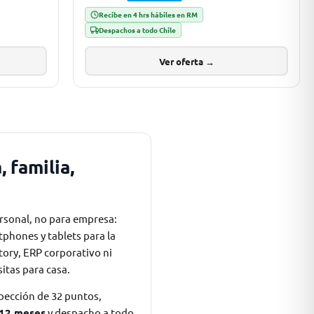
Recibe en 4 hrs hábiles en RM
Despachos a todo Chile
Ver oferta →
 familia,
rsonal, no para empresa:
tphones y tablets para la
tory, ERP corporativo ni
itas para casa.
pección de 32 puntos,
 12 meses
y despacho a todo