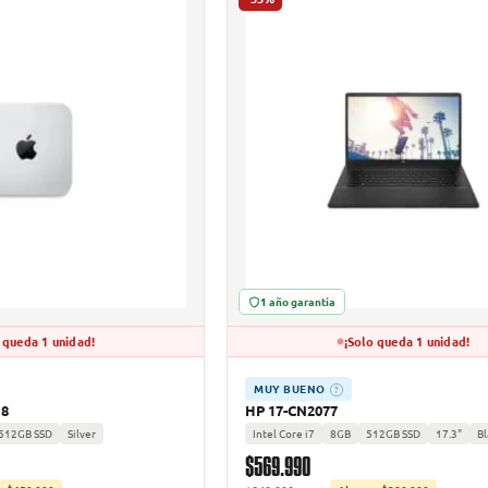
1 año garantía
 queda 1 unidad!
¡Solo queda 1 unidad!
MUY BUENO
?
18
HP 17-CN2077
512GB SSD
Silver
Intel Core i7
8GB
512GB SSD
17.3"
Bl
$569.990