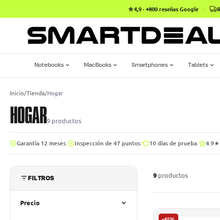
4,9 · +800 reseñas Google
·
R
Notebooks
MacBooks
Smartphones
Tablets
Inicio
/
Tienda
/
Hogar
HOGAR
9
productos
·
·
·
Garantía 12 meses
Inspección de 47 puntos
10 días de prueba
4.9★
9
productos
FILTROS
Precio
-45%