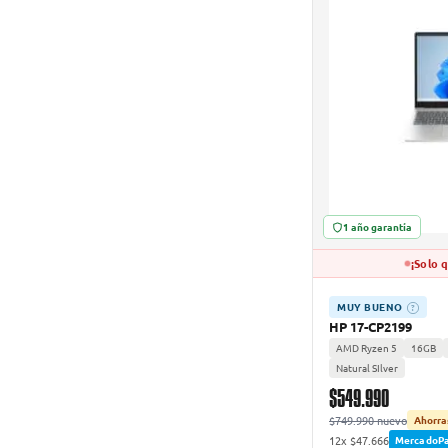
1 año garantía
¡Solo 
MUY BUENO
?
HP 17-CP2199
AMD Ryzen 5
16GB
Natural SIlver
$549.990
$749.990 nuevo
Ahorra
12x $47.666
MercadoP