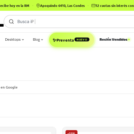
ecibe hoy en la RM
·
Apoquindo 6410, Las Condes
·
12 cuotas sin interés c
Busca
iPhone 16
✨
Desktops
Blog
Recién Vendidos
Preventa
NUEVO
 en Google
-33%