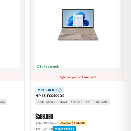
1 año garantía
¡Solo queda 1 unidad!
MUY BUENO
?
HP 15-FC0509DS
Gray
AMD Ryzen 5
16GB
1TB SSD
16"
Chai Latte
$599.990
$749.990 nuevo
Ahorras $150.000
12x $52.000
MercadoPago