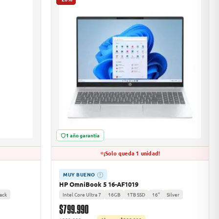
1 año garantía
¡Solo queda 1 unidad!
MUY BUENO
?
HP OmniBook 5 16-AF1019
ack
Intel Core Ultra 7
16GB
1TB SSD
16"
Silver
$799.990