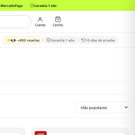
on MercadoPago
·
Garantía 1 año
Cuenta
Carrito
4,9
· +800 reseñas
Garantía 1 año
10 días de prueba
-20%