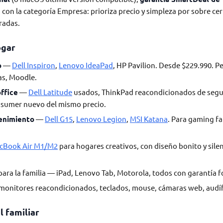
ia con la categoría Empresa: prioriza precio y simpleza por sobre ce
radas.
ogar
o
—
Dell Inspiron
,
Lenovo IdeaPad
, HP Pavilion. Desde $229.990. P
as, Moodle.
ffice
—
Dell Latitude
usados, ThinkPad reacondicionados de seg
nsumer nuevo del mismo precio.
enimiento
—
Dell G15
,
Lenovo Legion
,
MSI Katana
. Para gaming fa
cBook Air M1/M2
para hogares creativos, con diseño bonito y sile
ara la familia — iPad, Lenovo Tab, Motorola, todos con garantía f
onitores reacondicionados, teclados, mouse, cámaras web, audí
l familiar