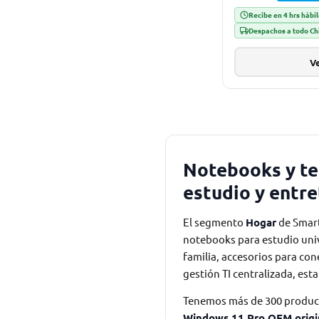
Recibe en 4 hrs hábi
Despachos a todo Ch
Ve
Notebooks y tec
estudio y entr
El segmento
Hogar
de Smart
notebooks para estudio unive
familia, accesorios para con
gestión TI centralizada, est
Tenemos más de 300 product
Windows 11 Pro OEM origi