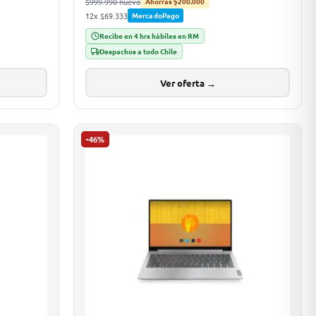
$999.990 nuevo
Ahorras $200.000
12x $69.333
MercadoPago
Recibe en 4 hrs hábiles en RM
Despachos a todo Chile
Ver oferta →
-46%