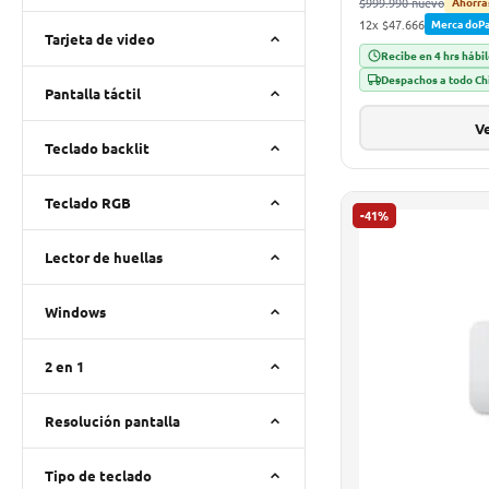
$999.990 nuevo
Ahorra
12x $47.666
MercadoP
Tarjeta de video
Recibe en 4 hrs hábi
Despachos a todo Ch
Pantalla táctil
Ve
Teclado backlit
Teclado RGB
-41%
Lector de huellas
Windows
2 en 1
Resolución pantalla
Tipo de teclado