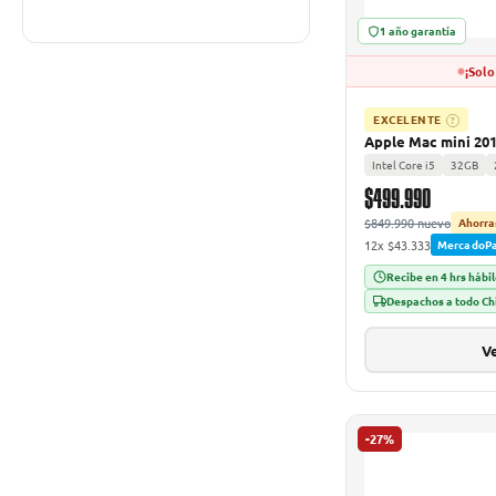
1 año garantía
¡Solo
EXCELENTE
?
Apple Mac mini 20
Intel Core i5
32GB
$499.990
$849.990 nuevo
Ahorra
12x $43.333
MercadoP
Recibe en 4 hrs hábi
Despachos a todo Ch
Ve
-27%