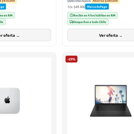
$849.990 nuevo
s $450.000
Ahorras $280.000
12x $49.400
ago
MercadoPago
les en RM
Recibe en 4 hrs hábiles en RM
ile
Despachos a todo Chile
r oferta →
Ver oferta →
-29%