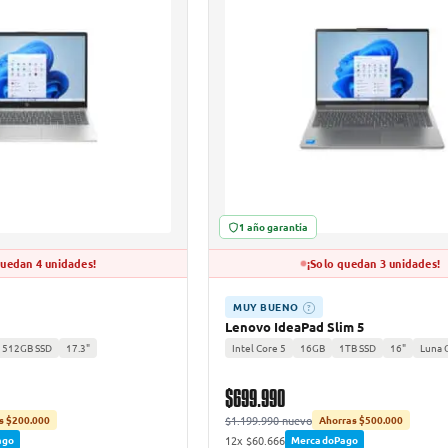
1 año garantía
quedan 4 unidades!
¡Solo quedan 3 unidades!
MUY BUENO
?
Lenovo IdeaPad Slim 5
512GB SSD
17.3"
Intel Core 5
16GB
1TB SSD
16"
Luna 
$699.990
$1.199.990 nuevo
s $200.000
Ahorras $500.000
12x $60.666
ago
MercadoPago