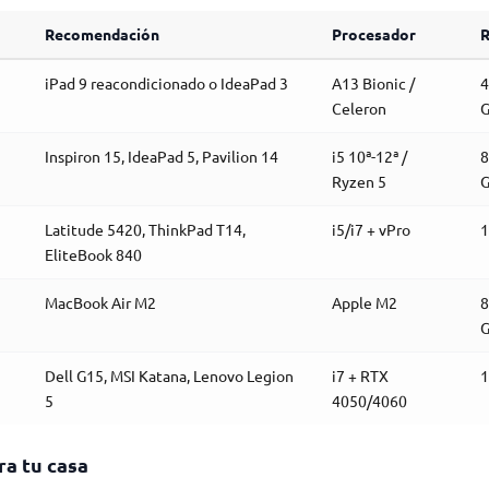
Recomendación
Procesador
iPad 9 reacondicionado o IdeaPad 3
A13 Bionic /
4
Celeron
Inspiron 15, IdeaPad 5, Pavilion 14
i5 10ª-12ª /
8
Ryzen 5
Latitude 5420, ThinkPad T14,
i5/i7 + vPro
1
EliteBook 840
MacBook Air M2
Apple M2
8
Dell G15, MSI Katana, Lenovo Legion
i7 + RTX
1
5
4050/4060
a tu casa