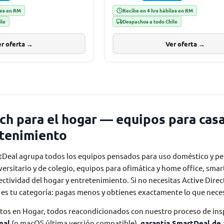
les en RM
Recibe en 4 hrs hábiles en RM
ile
Despachos a todo Chile
r oferta →
Ver oferta →
h para el hogar — equipos para casa,
etenimiento
Deal agrupa todos los equipos pensados para uso doméstico y pe
rsitario y de colegio, equipos para ofimática y home office, smar
ectividad del hogar y entretenimiento. Si no necesitas Active Direc
a es tu categoría: pagas menos y obtienes exactamente lo que neces
os en Hogar, todos reacondicionados con nuestro proceso de ins
nal
(o macOS última versión compatible),
garantía SmartDeal de