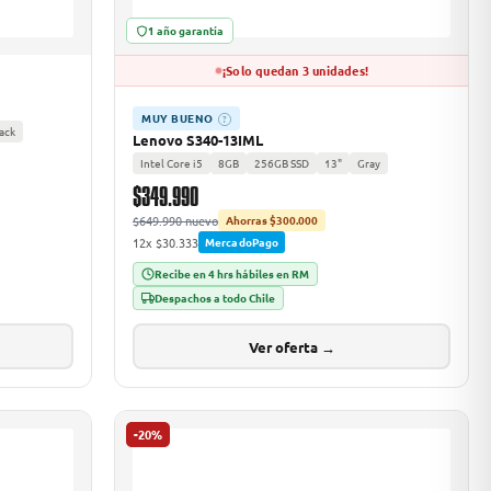
1 año garantía
¡Solo quedan 3 unidades!
MUY BUENO
?
ack
Lenovo S340-13IML
Intel Core i5
8GB
256GB SSD
13"
Gray
$349.990
$649.990 nuevo
Ahorras $300.000
12x $30.333
MercadoPago
Recibe en 4 hrs hábiles en RM
Despachos a todo Chile
Ver oferta →
-20%