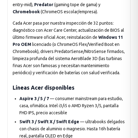
entry-mid),
Predator
(gaming tope de gama) y
Chromebook
(ChromeOS escolar/empresa).
Cada Acer pasa por nuestra inspección de 32 puntos:
diagnóstico con Acer Care Center, actualización de BIOS al
último firmware oficial Acer, reinstalación de
Windows 11
Pro OEM
licenciado (o ChromeOS Flex/Verified Boot en
Chromebook), drivers PredatorSense/NitroSense firmados,
limpieza profunda del sistema AeroBlade 3D (las turbinas
finas Acer son famosas y necesitan mantenimiento
periódico) y verificación de baterías con salud verificada.
Líneas Acer disponibles
Aspire 3 / 5 / 7
— consumer mainstream para estudio,
casa, ofimática. Intel i3/i5 o AMD Ryzen 3/5, pantalla
FHD IPS, precio accesible
Swift 3 / Swift X / Swift Edge
— ultrabooks delgados
con chasis de aluminio o magnesio. Hasta 16h batería
real, pantalla OLED en Edge