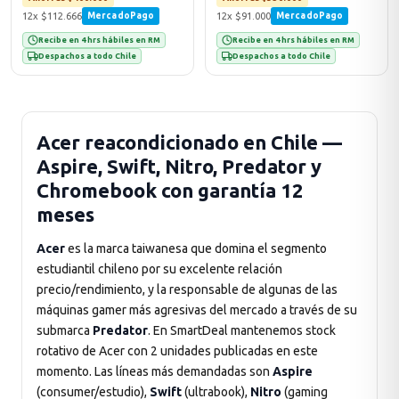
12x $112.666
12x $91.000
MercadoPago
MercadoPago
Recibe en 4 hrs hábiles en RM
Recibe en 4 hrs hábiles en RM
Despachos a todo Chile
Despachos a todo Chile
Acer reacondicionado en Chile —
Aspire, Swift, Nitro, Predator y
Chromebook con garantía 12
meses
Acer
es la marca taiwanesa que domina el segmento
estudiantil chileno por su excelente relación
precio/rendimiento, y la responsable de algunas de las
máquinas gamer más agresivas del mercado a través de su
submarca
Predator
. En SmartDeal mantenemos stock
rotativo de Acer con 2 unidades publicadas en este
momento. Las líneas más demandadas son
Aspire
(consumer/estudio),
Swift
(ultrabook),
Nitro
(gaming