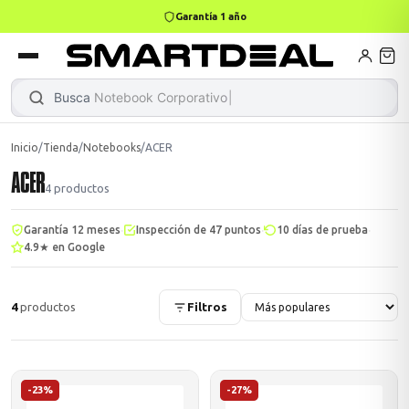
Garantía 1 año
books
Books
ktops
lets
Busca
Notebook Corporativo
Inicio
/
Tienda
/
Notebooks
/
ACER
ACER
Gamer
MacBook Air
Mini PC
4
productos
·
·
·
Garantía 12 meses
Inspección de 47 puntos
10 días de prueba
4.9★ en Google
odos →
odos →
4
productos
Filtros
Apple
odos →
-23%
-27%