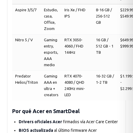
Aspire 3/5/7
Estudio,
Iris Xe / FHD
8-16 GB /
$229.99
casa,
IPS
256-512
$549.9
Office,
GB
Zoom
Nitro 5 / V
Gaming
RTX 3050-
16 GB /
$649.99
entry,
4060 / FHD
512 GB - 1
$999.9
esports,
144Hz
TB
AAA
medio
Predator
Gaming
RTX 4070-
16-32 GB /
$1.199
Helios/Triton
AAA en
4080 / QHD
1-2 TB
-
ultra +
240Hz mini-
$2.299
creators
LED
Por qué Acer en SmartDeal
Drivers oficiales Acer
firmados vía Acer Care Center
BIOS actualizada
al último firmware Acer