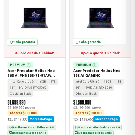
MSI
1 año garantía
1 año garantía
¡Solo queda 1 unidad!
¡Solo queda 1 unidad!
PREMIUM
PREMIUM
?
?
Acer Predator Helios Neo
Acer Predator Helios Neo
16S AI PHN16S-71-91AW
16S AI GAMING
GAMING
ACER
Intel Core Ultra 9
16GB
1TB
Intel Core Ultra 9
16GB
1TB
16"
NVIDIA® RTX 5060
16"
NVIDIA® RTX 5060
Obsidian Black
Obsidian Black
$1.699.990
$1.599.990
$2.199.990 nuevo
$2.199.990 nuevo
Ahorras $500.000
Ahorras $600.000
12x $147.333
12x $138.666
MercadoPago
MercadoPago
Recibe en 4 hrs hábiles en RM
Recibe en 4 hrs hábiles en RM
Despachos a todo Chile
Despachos a todo Chile