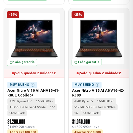
-24%
-25%
odos →
1 año garantía
1 año garantía
¡Solo quedan 2 unidades!
¡Solo quedan 2 unidades!
MUY BUENO
MUY BUENO
?
?
Acer Nitro V 16 AI ANV16-61-
Acer Nitro V 16 AI ANV16-42-
R8UE Copilot+
R309
AMD Ryzen AI 7
16GB DDR5
AMD Ryzen 5
16GB DDR5
1TB SSD PCIe Gen4 NVMe
16"
512GB SSD PCIe Gen 4 NVMe
Shale Black
16"
Shale Black
$1.299.990
$1.049.990
$1.699.990 nuevo
$1.399.990 nuevo
Ahorras $400.000
Ahorras $350.000