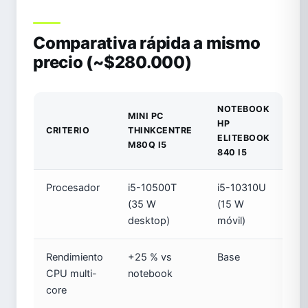
Comparativa rápida a mismo
odos →
precio (~$280.000)
NOTEBOOK
MINI PC
HP
CRITERIO
THINKCENTRE
ELITEBOOK
M80Q I5
840 I5
Procesador
i5-10500T
i5-10310U
(35 W
(15 W
desktop)
móvil)
Rendimiento
+25 % vs
Base
CPU multi-
notebook
core