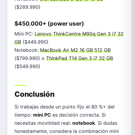
($289.990)
$450.000+ (power user)
Mini PC:
Lenovo ThinkCentre M90q Gen 3 i7 32
GB
($449.990)
Notebook:
MacBook Air M2 16 GB 512 GB
($799.990) o
ThinkPad T14 Gen 3 i7 32 GB
($549.990)
Conclusión
Si trabajas desde un punto fijo el 80 %+ del
tiempo:
mini PC
es decisión correcta. Si
necesitas movilidad real:
notebook
. Si dudas
honestamente, considera la combinación mini