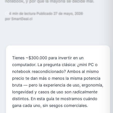
notebook, y por qué la mayoría se decide mal.
4 min de lectura
·
Publicado 27 de mayo, 2026
·
por SmartDeal.cl
ASUS
Tienes ~$300.000 para invertir en un
computador. La pregunta clásica: ¿mini PC o
ACER
notebook reacondicionado? Ambos al mismo
precio te dan más o menos la misma potencia
bruta — pero la experiencia de uso, ergonomía,
longevidad y casos de uso son
radicalmente
distintos. En esta guía te mostramos cuándo
gana cada uno, sin sesgos comerciales.