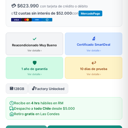
💳 $623.990
con tarjeta de crédito o débito
o
12 cuotas sin interés de $52.000
con
MercadoPago
VISA
AMEX
DC
✓
🔬
Certificado SmartDeal
Reacondicionado Muy Bueno
Ver detalle ›
Ver detalle ›
🛡️
↩️
1 año de garantía
10 días de prueba
Ver detalle ›
Ver detalle ›
💾
🔓
128GB
Factory Unlocked
Recibe en
4 hrs
hábiles en RM
Despacho a
todo Chile
desde $5.000
Retiro
gratis
en Las Condes