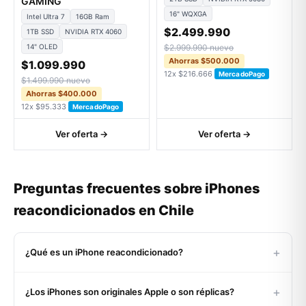
GAMING
16" WQXGA
Intel Ultra 7
16GB Ram
$2.499.990
1TB SSD
NVIDIA RTX 4060
14" OLED
$2.999.990 nuevo
Ahorras $500.000
$1.099.990
12x $216.666
MercadoPago
$1.499.990 nuevo
Ahorras $400.000
12x $95.333
MercadoPago
Ver oferta →
Ver oferta →
Preguntas frecuentes sobre iPhones
reacondicionados en Chile
+
¿Qué es un iPhone reacondicionado?
Un iPhone reacondicionado es un equipo Apple original,
+
¿Los iPhones son originales Apple o son réplicas?
usado o devuelto, que pasó por un proceso certificado de