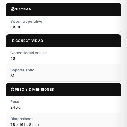
💿
SISTEMA
Sistema operativo
iOS 16
📡
CONECTIVIDAD
Conectividad celular
5G
Soporte eSIM
Sí
⚖️
PESO Y DIMENSIONES
Peso
240 g
Dimensiones
78 x 161 x 8 mm