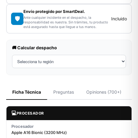
Envío protegido por SmartDeal.
🛡️
Ante cualquier incidente en el despacho, la
Incluido
responsabilidad es nuestra. Sin trámites, tu producto
está asegurado hasta que llegue a tus manos.
🚚 Calcular despacho
Ficha Técnica
Preguntas
Opiniones (700+)
💻
PROCESADOR
Procesador
Apple A16 Bionic (3200 MHz)