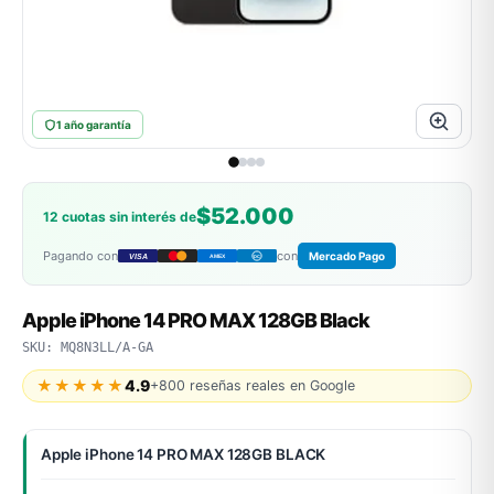
ASUS
1 año garantía
$52.000
12 cuotas sin interés de
Pagando con
con
Mercado Pago
VISA
AMEX
DC
ACER
Apple iPhone 14 PRO MAX 128GB Black
SKU: MQ8N3LL/A-GA
★★★★★
4.9
+800 reseñas reales en Google
Apple iPhone 14 PRO MAX 128GB BLACK