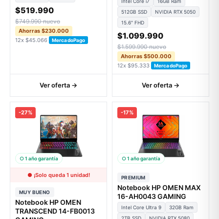
Intel Core i7
16GB Ram
$519.990
512GB SSD
NVIDIA RTX 5050
$749.990 nuevo
15.6" FHD
Ahorras $230.000
$1.099.990
12x $45.066
MercadoPago
$1.599.990 nuevo
Ahorras $500.000
12x $95.333
MercadoPago
Ver oferta →
Ver oferta →
-27%
-17%
○ 1 año garantía
○ 1 año garantía
● ¡Solo queda 1 unidad!
PREMIUM
Notebook HP OMEN MAX
MUY BUENO
16-AH0043 GAMING
Notebook HP OMEN
Intel Core Ultra 9
32GB Ram
TRANSCEND 14-FB0013
2TB SSD
NVIDIA RTX 5080