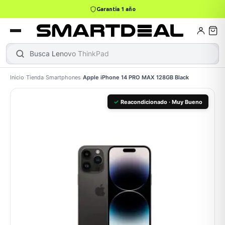
4,9 · +800 reseñas Google
books
Books
ktops
lets
Busca
Lenovo ThinkPad
Inicio
›
Tienda
›
Smartphones
›
Apple iPhone 14 PRO MAX 128GB Black
Gamer
MacBook Air
Mini PC
✓
Reacondicionado · Muy Bueno
odos →
odos →
Apple
odos →