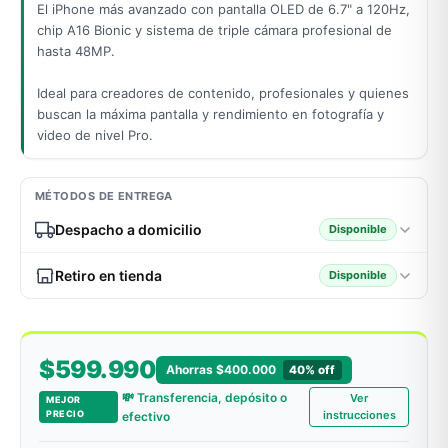
El iPhone más avanzado con pantalla OLED de 6.7" a 120Hz,
chip A16 Bionic y sistema de triple cámara profesional de
hasta 48MP.
odos →
Ideal para creadores de contenido, profesionales y quienes
buscan la máxima pantalla y rendimiento en fotografía y
video de nivel Pro.
MÉTODOS DE ENTREGA
Despacho a domicilio
Disponible
Retiro en tienda
Disponible
$599.990
Ahorras $400.000
40% off
💸 Transferencia, depósito o
Ver
MEJOR
PRECIO
instrucciones
efectivo