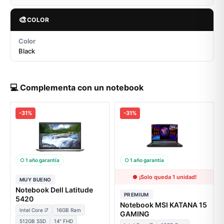
🎨
COLOR
Color
Black
💻 Complementa con un notebook
-31%
-31%
○ 1 año garantía
○ 1 año garantía
● ¡Solo queda 1 unidad!
MUY BUENO
Notebook Dell Latitude
PREMIUM
5420
Notebook MSI KATANA 15
Intel Core i7
16GB Ram
GAMING
512GB SSD
14" FHD