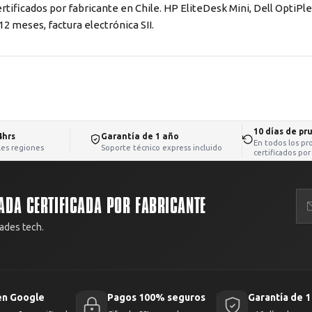
rtificados por fabricante en Chile. HP EliteDesk Mini, Dell OptiPl
2 meses, factura electrónica SII.
10 días de pr
4hrs
Garantía de 1 año
En todos los pr
iles regiones
Soporte técnico express incluido
certificados por
ADA CERTIFICADA POR FABRICANTE
ades tech.
en Google
Pagos 100% seguros
Garantía de 1