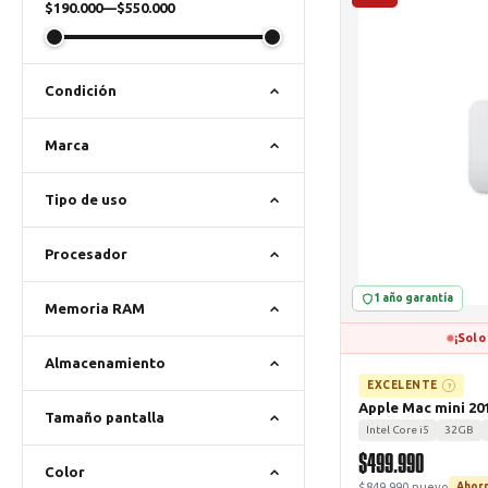
$190.000
—
$550.000
Condición
Marca
Tipo de uso
Procesador
1 año garantía
Memoria RAM
¡Solo
Almacenamiento
EXCELENTE
?
Apple Mac mini 20
Tamaño pantalla
Intel Core i5
32GB
$499.990
Color
$849.990 nuevo
Ahorr