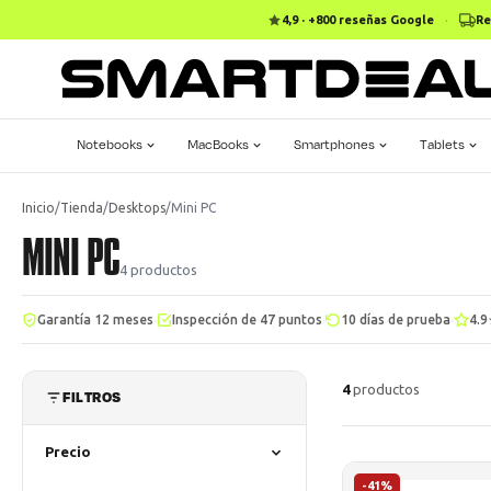
4,9 · +800 reseñas Google
·
Re
Notebooks
MacBooks
Smartphones
Tablets
Inicio
/
Tienda
/
Desktops
/
Mini PC
MINI PC
4
productos
·
·
·
Garantía 12 meses
Inspección de 47 puntos
10 días de prueba
4.9
4
productos
FILTROS
Precio
-41%