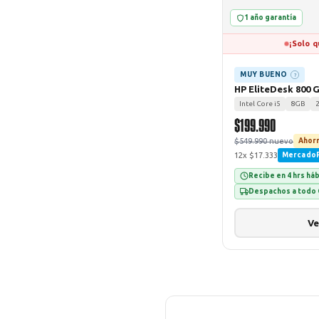
1 año garantía
¡Solo q
MUY BUENO
?
HP EliteDesk 800 
Intel Core i5
8GB
$199.990
$549.990 nuevo
Ahorr
12x $17.333
Mercado
Recibe en 4 hrs há
Despachos a todo 
Ve