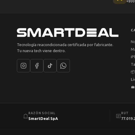
+800 
C
N
Tecnología reacondicionada certificada por fabricante.
M
Tu nueva tech viene dentro.
iP
Ta

Li

RAZÓN SOCIAL
RUT
SmartDeal SpA
77.019.