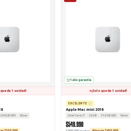
1 año garantía
 queda 1 unidad!
¡Solo queda 1 unidad!
EXCELENTE
?
18
Apple Mac mini 2018
256GB SSD
Silver
Intel Core i7
32GB
512GB SSD
Silver
$549.990
$999.990 nuevo
as $350.000
Ahorras $450.000