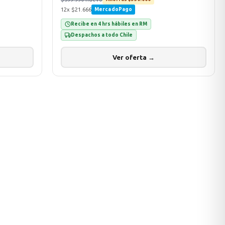
12x $21.666
MercadoPago
Recibe en 4 hrs hábiles en RM
Despachos a todo Chile
Ver oferta →