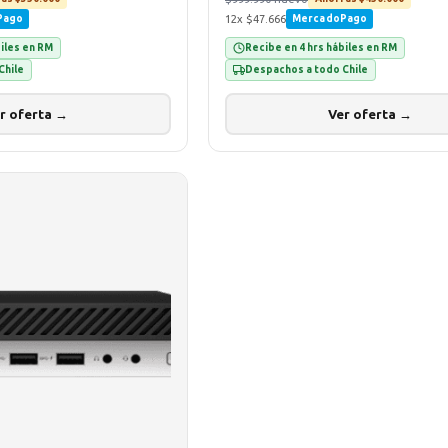
12x $47.666
Pago
MercadoPago
biles en RM
Recibe en 4 hrs hábiles en RM
Chile
Despachos a todo Chile
r oferta →
Ver oferta →