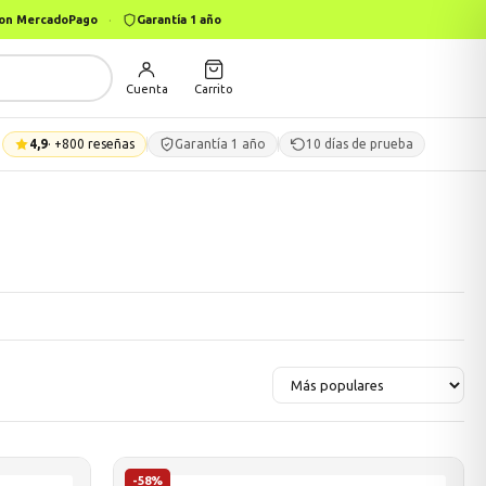
 con MercadoPago
·
Garantía 1 año
Cuenta
Carrito
4,9
· +800 reseñas
Garantía 1 año
10 días de prueba
-58%