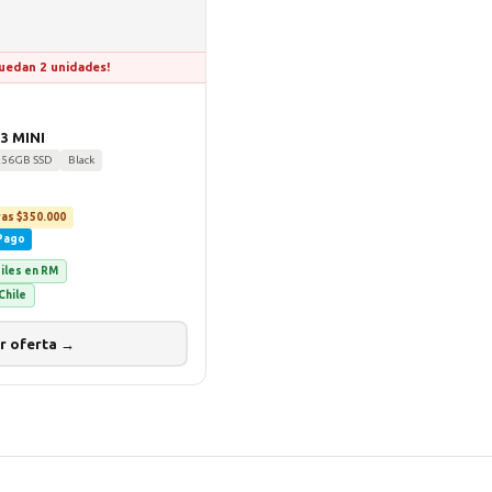
uedan 2 unidades!
G3 MINI
256GB SSD
Black
as $350.000
Pago
biles en RM
Chile
r oferta →