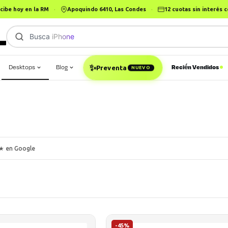
cibe hoy en la RM
·
Apoquindo 6410, Las Condes
·
12 cuotas sin interés
Busca
iPhone 14
|
✨
Desktops
Blog
Recién Vendidos
Preventa
NUEVO
★ en Google
-45%