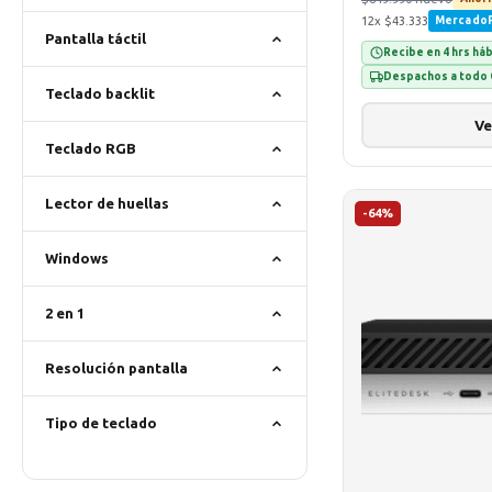
12x $43.333
Mercado
Pantalla táctil
Recibe en 4 hrs há
Despachos a todo 
Teclado backlit
Ve
Teclado RGB
Lector de huellas
-64%
Windows
2 en 1
Resolución pantalla
Tipo de teclado