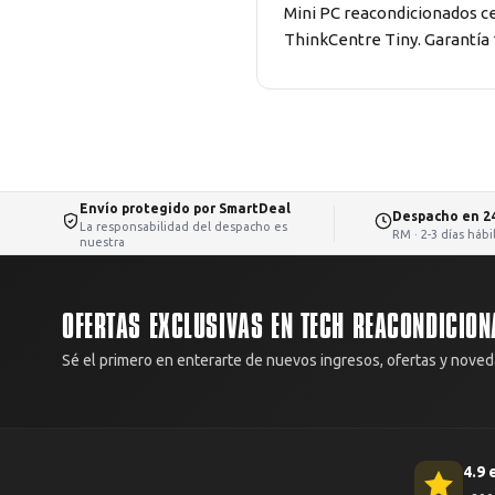
Mini PC reacondicionados ce
ThinkCentre Tiny. Garantía 1
Envío protegido por SmartDeal
Despacho en 2
La responsabilidad del despacho es
RM · 2-3 días háb
nuestra
OFERTAS EXCLUSIVAS EN TECH REACONDICION
Sé el primero en enterarte de nuevos ingresos, ofertas y noved
4.9 