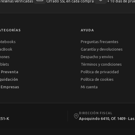
reseñas verificadas
Cifrado SSL en cada compra
+ 10 días de pru
ATEGORÍAS
AYUDA
otebooks
Preguntas frecuentes
acBook
Garantía y devoluciones
hones
Despacho y envíos
blets
Términos y condiciones
 Preventa
Política de privacidad
quidación
Política de cookies
 Empresas
Mi cuenta
DIRECCIÓN FISCAL
251-K
Apoquindo 6410, Of. 1409 · La