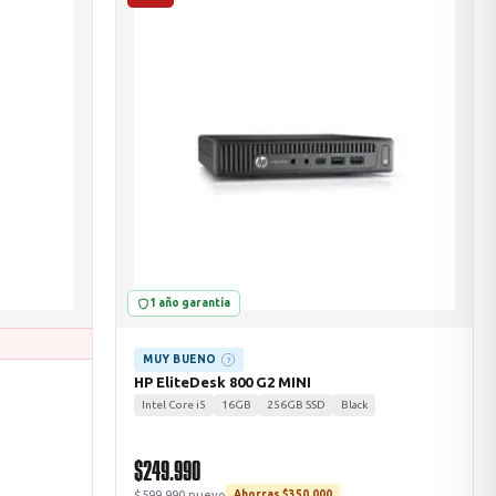
1 año garantía
MUY BUENO
?
HP EliteDesk 800 G2 MINI
Intel Core i5
16GB
256GB SSD
Black
$249.990
$599.990 nuevo
Ahorras $350.000