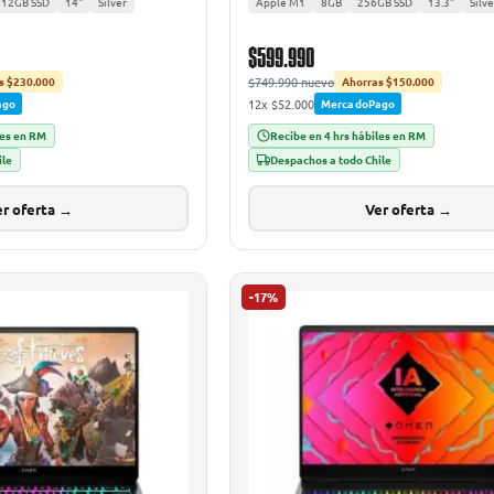
512GB SSD
14"
Silver
Apple M1
8GB
256GB SSD
13.3"
Silve
$599.990
$749.990 nuevo
s $230.000
Ahorras $150.000
12x $52.000
ago
MercadoPago
les en RM
Recibe en 4 hrs hábiles en RM
ile
Despachos a todo Chile
r oferta →
Ver oferta →
-17%