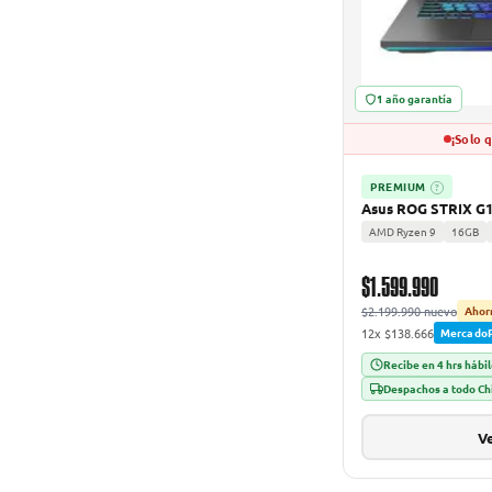
1 año garantía
¡Solo 
PREMIUM
?
Asus ROG STRIX G
AMD Ryzen 9
16GB
$1.599.990
$2.199.990 nuevo
Ahor
12x $138.666
Mercado
Recibe en 4 hrs hábi
Despachos a todo Ch
Ve