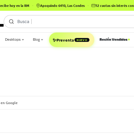
ecibe hoy en la RM
·
Apoquindo 6410, Las Condes
·
12 cuotas sin interés c
Busca
iPhone 16
|
✨
Desktops
Blog
Recién Vendidos
NUEVO
Preventa
 en Google