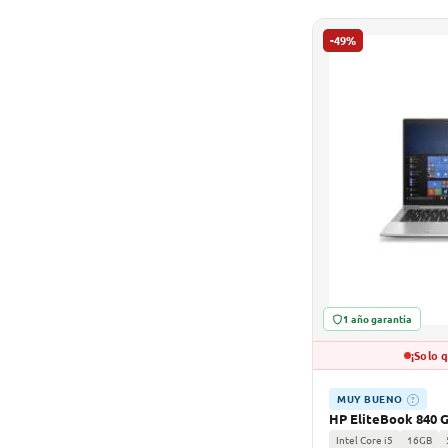
-49%
1 año garantía
¡Solo 
MUY BUENO
?
HP EliteBook 840 
Intel Core i5
16GB