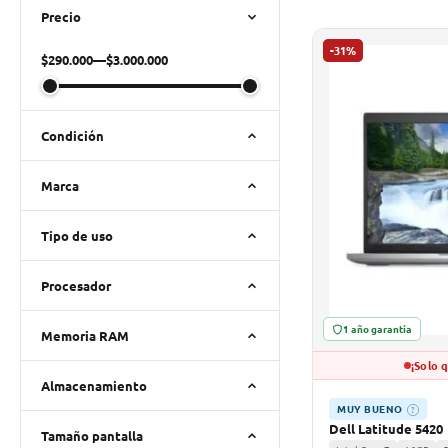
Precio
-31%
$290.000
—
$3.000.000
Condición
Marca
Tipo de uso
Procesador
1 año garantía
Memoria RAM
¡Solo 
Almacenamiento
MUY BUENO
?
Dell Latitude 5420
Tamaño pantalla