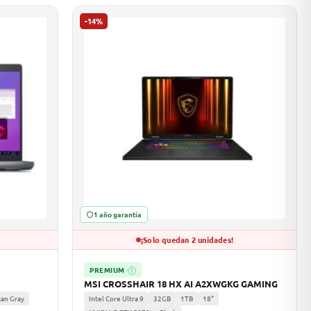
-14%
1 año garantía
¡Solo quedan 2 unidades!
PREMIUM
?
MSI CROSSHAIR 18 HX AI A2XWGKG GAMING
tan Gray
Intel Core Ultra 9
32GB
1TB
18"