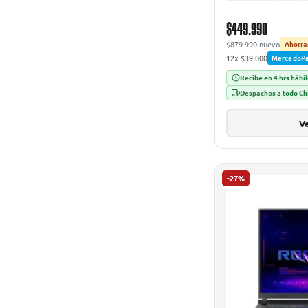
$449.990
$879.990 nuevo
Ahorra
12x $39.000
MercadoP
Recibe en 4 hrs hábi
Despachos a todo Ch
Ve
-27%