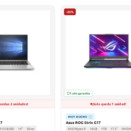
-26%
1 año garantía
quedan 2 unidades!
¡Solo queda 1 unidad!
MUY BUENO
?
G7
Asus ROG Strix G17
512GB SSD
14"
Silver
AMD Ryzen 9
16GB
1TB
17.3"
NVIDI