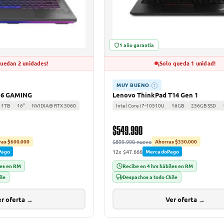
1 año garantía
quedan 2 unidades!
¡Solo queda 1 unidad!
MUY BUENO
?
16 GAMING
Lenovo ThinkPad T14 Gen 1
1TB
16"
NVIDIA® RTX 5060
Intel Core i7-10510U
16GB
256GB SSD
$549.990
$899.990 nuevo
ras $600.000
Ahorras $350.000
12x $47.666
Pago
MercadoPago
les en RM
Recibe en 4 hrs hábiles en RM
ile
Despachos a todo Chile
r oferta →
Ver oferta →