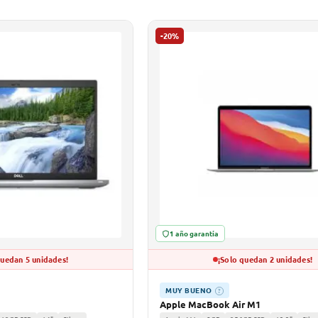
-20%
1 año garantía
quedan 5 unidades!
¡Solo quedan 2 unidades!
MUY BUENO
?
Apple MacBook Air M1