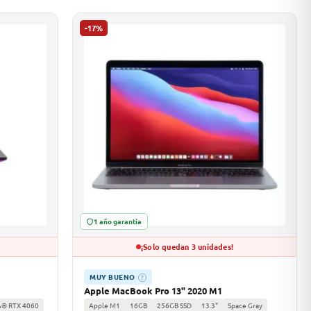
-17%
1 año garantía
¡Solo quedan 3 unidades!
MUY BUENO
?
Apple MacBook Pro 13" 2020 M1
A® RTX 4060
Apple M1
16GB
256GB SSD
13.3"
Space Gray