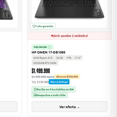
1 año garantía
¡Solo quedan 2 unidades!
PREMIUM
?
HP OMEN 17-DB1095
AMD Ryzen AI 9
32GB
1TB
17.3"
NVIDIA® RTX 5060
$1.499.990
$1.999.990 nuevo
Ahorras $500.000
12x $130.000
MercadoPago
Recibe en 4 hrs hábiles en RM
Despachos a todo Chile
Ver oferta →