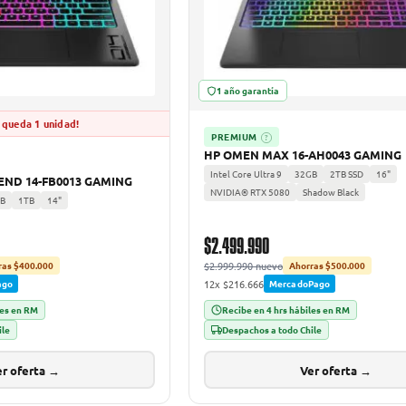
1 año garantía
 queda 1 unidad!
PREMIUM
?
HP OMEN MAX 16-AH0043 GAMING
Intel Core Ultra 9
32GB
2TB SSD
16"
ND 14-FB0013 GAMING
NVIDIA® RTX 5080
Shadow Black
B
1TB
14"
$2.499.990
$2.999.990 nuevo
ras $400.000
Ahorras $500.000
12x $216.666
ago
MercadoPago
les en RM
Recibe en 4 hrs hábiles en RM
ile
Despachos a todo Chile
r oferta →
Ver oferta →