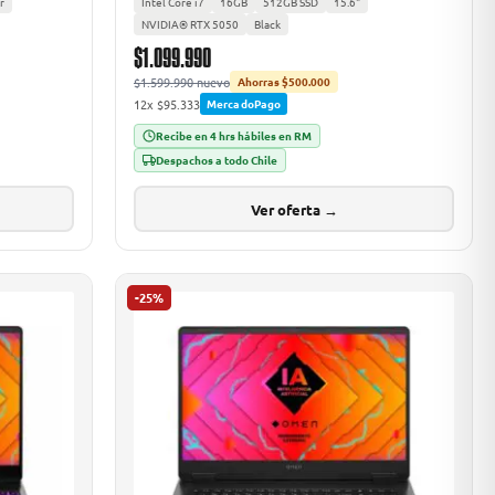
r
Intel Core i7
16GB
512GB SSD
15.6"
NVIDIA® RTX 5050
Black
$1.099.990
$1.599.990 nuevo
Ahorras $500.000
12x $95.333
MercadoPago
Recibe en 4 hrs hábiles en RM
Despachos a todo Chile
Ver oferta →
-25%