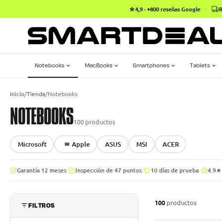
4,9 · +800 reseñas Google
·
R
Notebooks
MacBooks
Smartphones
Tablets
Inicio
/
Tienda
/
Notebooks
NOTEBOOKS
100
productos
Microsoft
Apple
ASUS
MSI
ACER
·
·
·
Garantía 12 meses
Inspección de 47 puntos
10 días de prueba
4.9★
100
productos
FILTROS