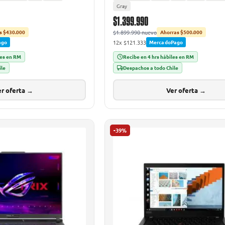
Gray
$1.399.990
$1.899.990 nuevo
s $430.000
Ahorras $500.000
12x $121.333
ago
MercadoPago
les en RM
Recibe en 4 hrs hábiles en RM
ile
Despachos a todo Chile
r oferta →
Ver oferta →
-39%