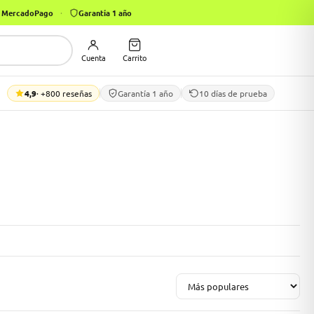
on MercadoPago
·
Garantía 1 año
Cuenta
Carrito
4,9
· +800 reseñas
Garantía 1 año
10 días de prueba