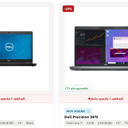
-20%
1 año garantía
 queda 1 unidad!
¡Solo queda 1 unidad!
MUY BUENO
?
Dell Precision 3470
256GB SSD
14"
Black
Intel Core i7
32GB
256GB SSD
14"
Ti