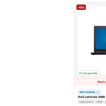
-42%
1 año garantía
¡Solo
MUY BUENO
?
Dell Latitude 5490
Intel Core i5
16GB