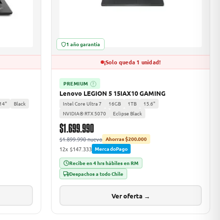
1 año garantía
¡Solo queda 1 unidad!
PREMIUM
?
Lenovo LEGION 5 15IAX10 GAMING
14"
Black
Intel Core Ultra 7
16GB
1TB
15.6"
NVIDIA® RTX 5070
Eclipse Black
$1.699.990
$1.899.990 nuevo
Ahorras $200.000
12x $147.333
MercadoPago
Recibe en 4 hrs hábiles en RM
Despachos a todo Chile
Ver oferta →