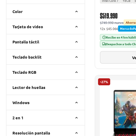
Intel Core 7
16GB
Color
$519.990
$749.990 nuevo
Ahorra
Tarjeta de video
12x $45.066
MercadoP
Recibe en 4 hrs hábi
Pantalla táctil
Despachos a todo Ch
Teclado backlit
Ve
Teclado RGB
-27%
Lector de huellas
Windows
2 en 1
Resolución pantalla