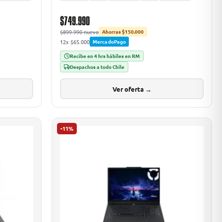
$749.990
$899.990 nuevo
Ahorras $150.000
12x $65.000
MercadoPago
Recibe en 4 hrs hábiles en RM
Despachos a todo Chile
Ver oferta →
-11%