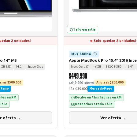
1 año garantía
uedan 2 unidades!
¡Solo quedan 2 unidades!
MUY BUENO
?
o 14" M3
Apple MacBook Pro 15.4" 2016 Intel
2GB SSD
14.2"
Space Gray
Intel Core i7
16GB
512GB SSD
15.4"
$449.990
$649.990 nuevo
rras $500.000
Ahorras $200.000
12x $39.000
oPago
MercadoPago
biles en RM
Recibe en 4 hrs hábiles en RM
Chile
Despachos a todo Chile
r oferta →
Ver oferta →