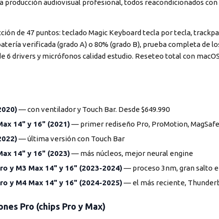
a producción audiovisual profesional, todos reacondicionados co
ción de 47 puntos: teclado Magic Keyboard tecla por tecla, trackp
 batería verificada (grado A) o 80% (grado B), prueba completa de l
 de 6 drivers y micrófonos calidad estudio. Reseteo total con macO
2020)
— con ventilador y Touch Bar. Desde $649.990
x 14" y 16" (2021)
— primer rediseño Pro, ProMotion, MagSaf
2022)
— última versión con Touch Bar
x 14" y 16" (2023)
— más núcleos, mejor neural engine
o y M3 Max 14" y 16" (2023-2024)
— proceso 3nm, gran salto 
o y M4 Max 14" y 16" (2024-2025)
— el más reciente, Thunderb
nes Pro (chips Pro y Max)