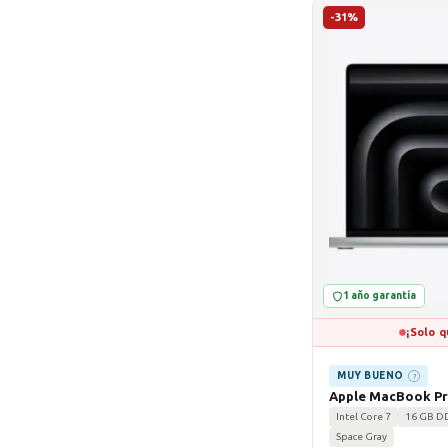
-31%
1 año garantía
¡Solo q
MUY BUENO
?
Apple MacBook Pro
Intel Core 7
16 GB D
Space Gray