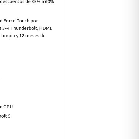
n descuentos de 35% a 60%
ad Force Touch por
os 3-4 Thunderbolt, HDMI,
S limpio y 12 meses de
e
en GPU
olt 5