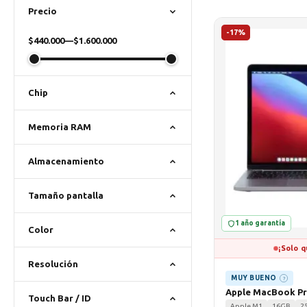
Precio
-17%
$440.000
—
$1.600.000
Chip
Memoria RAM
Almacenamiento
Tamaño pantalla
1 año garantía
Color
¡Solo q
Resolución
MUY BUENO
?
Apple MacBook Pr
Touch Bar / ID
Apple M1
16GB
2