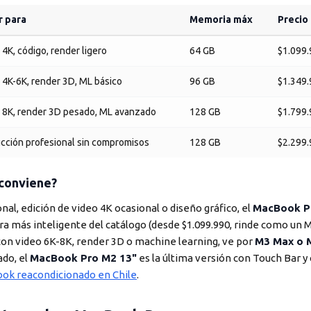
r para
Memoria máx
Precio
 4K, código, render ligero
64 GB
$1.099
 4K-6K, render 3D, ML básico
96 GB
$1.349
 8K, render 3D pesado, ML avanzado
128 GB
$1.799
cción profesional sin compromisos
128 GB
$2.299
 conviene?
al, edición de video 4K ocasional o diseño gráfico, el
MacBook Pr
ra más inteligente del catálogo (desde $1.099.990, rinde como un
 con video 6K-8K, render 3D o machine learning, ve por
M3 Max o 
ado, el
MacBook Pro M2 13"
es la última versión con Touch Bar y
ok reacondicionado en Chile
.