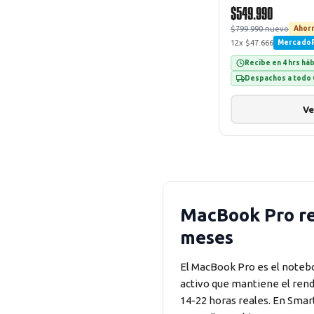
$549.990
$799.990 nuevo
Ahorr
12x $47.666
Mercado
Recibe en 4 hrs há
Despachos a todo 
Ve
MacBook Pro re
meses
El MacBook Pro es el notebo
activo que mantiene el rendi
14-22 horas reales. En Sma