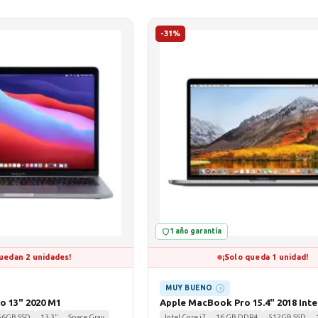
-31%
1 año garantía
uedan 2 unidades!
¡Solo queda 1 unidad!
MUY BUENO
?
o 13" 2020 M1
Apple MacBook Pro 15.4" 2018 Intel
56GB SSD
13.3"
Space Gray
Intel Core i7
16 GB DDR4
512GB SSD