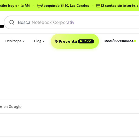
cibe hoy en la RM
·
Apoquindo 6410, Las Condes
·
12 cuotas sin interés
Busca
Notebook Corporativo
✨
Desktops
Blog
Recién Vendidos
Preventa
NUEVO
★ en Google