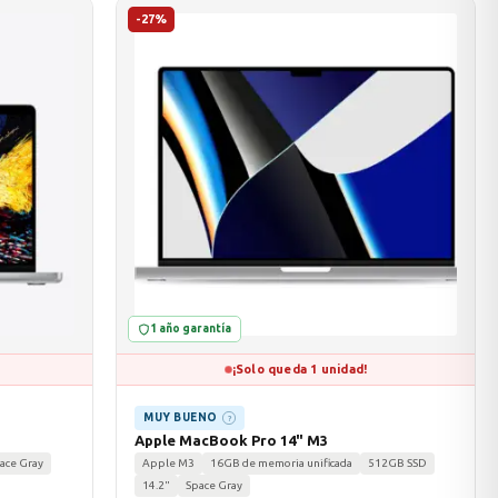
-27%
1 año garantía
¡Solo queda 1 unidad!
MUY BUENO
?
Apple MacBook Pro 14" M3
ace Gray
Apple M3
16GB de memoria unificada
512GB SSD
14.2"
Space Gray