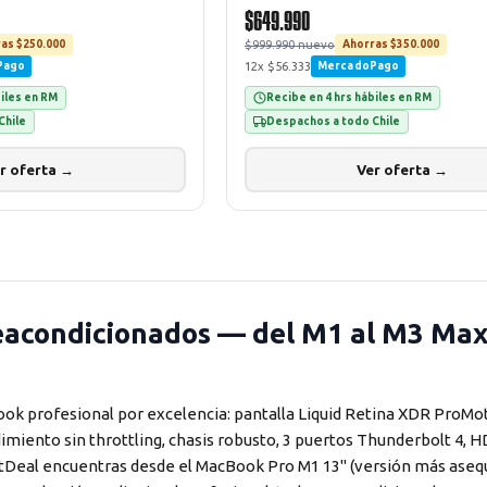
$649.990
$999.990 nuevo
as $250.000
Ahorras $350.000
12x $56.333
Pago
MercadoPago
biles en RM
Recibe en 4 hrs hábiles en RM
Chile
Despachos a todo Chile
r oferta →
Ver oferta →
acondicionados — del M1 al M3 Max,
ok profesional por excelencia: pantalla Liquid Retina XDR ProMo
miento sin throttling, chasis robusto, 3 puertos Thunderbolt 4, H
rtDeal encuentras desde el MacBook Pro M1 13" (versión más aseq