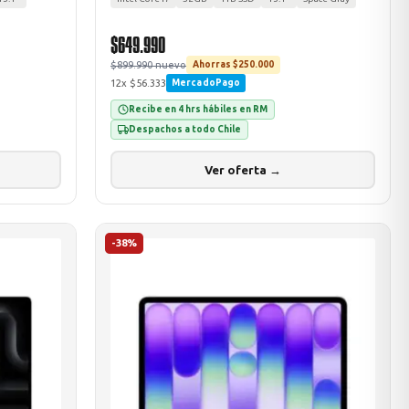
$649.990
$899.990 nuevo
Ahorras $250.000
12x $56.333
MercadoPago
Recibe en 4 hrs hábiles en RM
Despachos a todo Chile
Ver oferta →
-38%