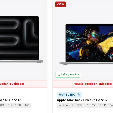
-35%
1 año garantía
uedan 4 unidades!
¡Solo quedan 4 unidades!
MUY BUENO
?
 16" Core i7
Apple MacBook Pro 15" Core i7
DR4
512GB SSD
16"
Intel Core i7
32GB
1TB SSD
15.4"
Sp