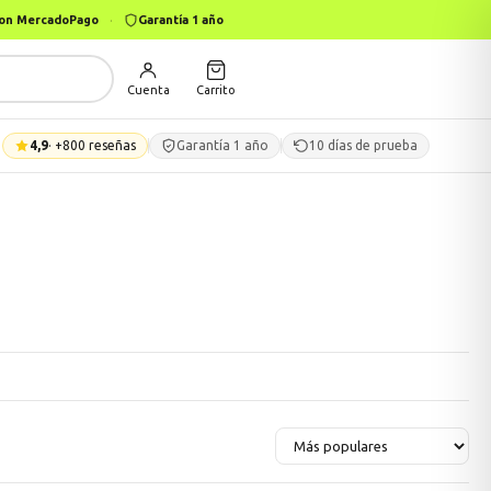
 con MercadoPago
·
Garantía 1 año
Cuenta
Carrito
4,9
· +800 reseñas
Garantía 1 año
10 días de prueba