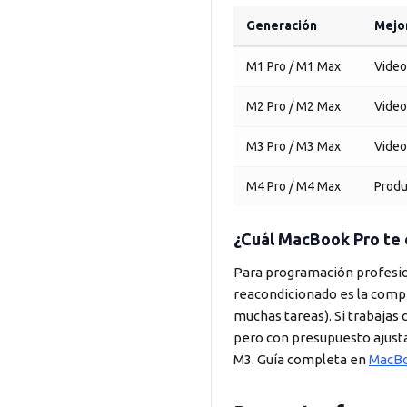
Generación
Mejo
M1 Pro / M1 Max
Video
M2 Pro / M2 Max
Video
M3 Pro / M3 Max
Video
M4 Pro / M4 Max
Produ
¿Cuál MacBook Pro te
Para programación profesion
reacondicionado es la comp
muchas tareas). Si trabajas
pero con presupuesto ajust
M3. Guía completa en
MacBo