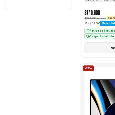
$749.990
$899.990 nuevo
Ahorr
12x $65.000
Mercado
Recibe en 4 hrs há
Despachos a todo 
Ve
-25%