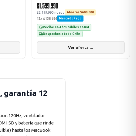
$1.599.990
$2.199.990 nuevo
Ahorras $600.000
12x $138.666
MercadoPago
Recibe en 4 hrs hábiles en RM
Despachos a todo Chile
Ver oferta →
 garantía 12
tion 120Hz, ventilador
DMI, SD y batería que rinde
uible) hasta los MacBook