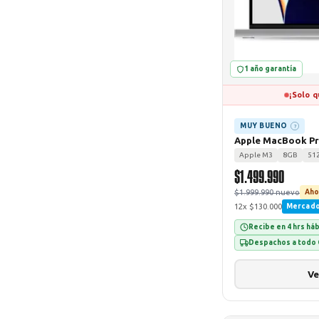
1 año garantía
¡Solo q
MUY BUENO
?
Apple MacBook Pr
Apple M3
8GB
51
$1.499.990
$1.999.990 nuevo
Aho
12x $130.000
Mercad
Recibe en 4 hrs há
Despachos a todo 
Ve