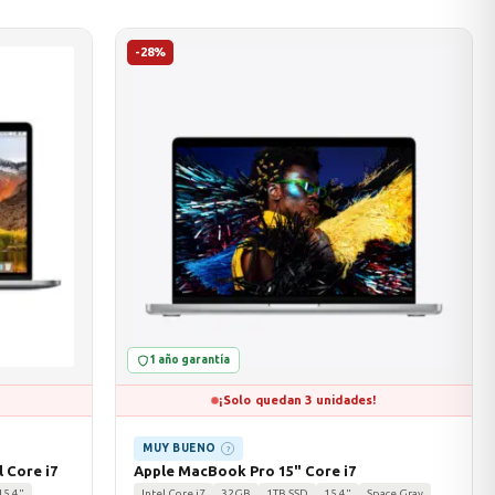
-28%
1 año garantía
¡Solo quedan 3 unidades!
MUY BUENO
?
 Core i7
Apple MacBook Pro 15" Core i7
15.4"
Intel Core i7
32GB
1TB SSD
15.4"
Space Gray