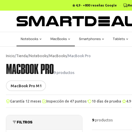
4,9 · +800 reseñas Google
·
Re
Notebooks
MacBooks
Smartphones
Tablets
Inicio
/
Tienda
/
Notebooks
/
MacBooks
/
MacBook Pro
MACBOOK PRO
9
productos
MacBook Pro M1
·
·
·
Garantía 12 meses
Inspección de 47 puntos
10 días de prueba
4.9
9
productos
FILTROS