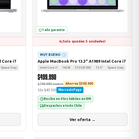
1 año garantía
¡Solo quedan 5 unidades!
MUY BUENO
?
 Core i7
Apple MacBook Pro 13.3" A1989 Intel Core i7
Space Gray
Intel Core i7
16GB
512GB SSD
13.3"
Space Gray
$499.990
$799.990 nuevo
Ahorras $300.000
12x $43.333
MercadoPago
Recibe en 4 hrs hábiles en RM
Despachos a todo Chile
Ver oferta →