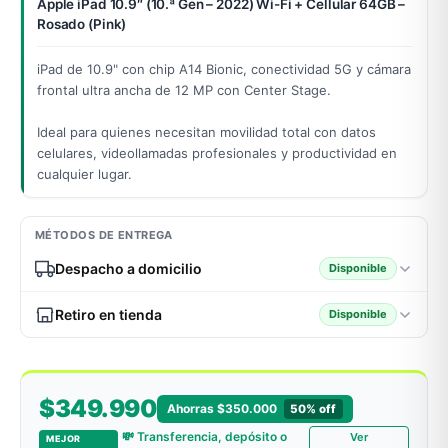
Apple iPad 10.9″ (10.ª Gen – 2022) Wi-Fi + Cellular 64GB –
Rosado (Pink)
iPad de 10.9" con chip A14 Bionic, conectividad 5G y cámara
odos →
frontal ultra ancha de 12 MP con Center Stage.
Ideal para quienes necesitan movilidad total con datos
celulares, videollamadas profesionales y productividad en
cualquier lugar.
MÉTODOS DE ENTREGA
Despacho a domicilio
Disponible
Retiro en tienda
Disponible
$349.990
Ahorras $350.000
50% off
💸 Transferencia, depósito o
Ver
MEJOR