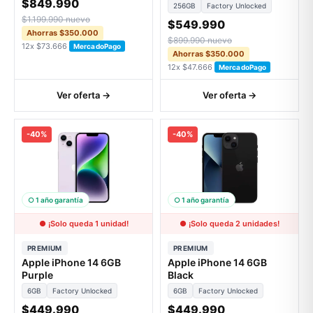
$849.990
256GB
Factory Unlocked
$1.199.990 nuevo
$549.990
Ahorras $350.000
$899.990 nuevo
12x $73.666
MercadoPago
Ahorras $350.000
12x $47.666
MercadoPago
Ver oferta →
Ver oferta →
-40%
-40%
○ 1 año garantía
○ 1 año garantía
● ¡Solo queda 1 unidad!
● ¡Solo queda 2 unidades!
PREMIUM
PREMIUM
Apple iPhone 14 6GB
Apple iPhone 14 6GB
Purple
Black
6GB
Factory Unlocked
6GB
Factory Unlocked
$449.990
$449.990