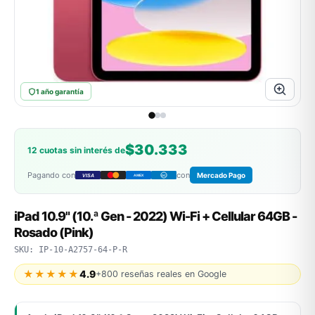
MSI
1 año garantía
$30.333
12 cuotas sin interés de
Pagando con
con
Mercado Pago
VISA
AMEX
DC
ACER
iPad 10.9" (10.ª Gen - 2022) Wi-Fi + Cellular 64GB -
Rosado (Pink)
SKU: IP-10-A2757-64-P-R
★★★★★
4.9
+800 reseñas reales en Google