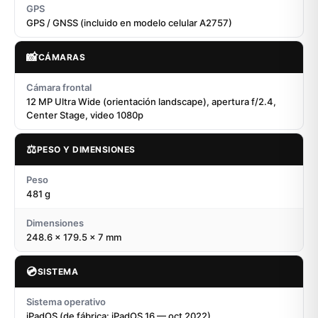
GPS
GPS / GNSS (incluido en modelo celular A2757)
📸
CÁMARAS
Cámara frontal
12 MP Ultra Wide (orientación landscape), apertura f/2.4,
Center Stage, video 1080p
⚖️
PESO Y DIMENSIONES
Peso
481 g
Dimensiones
248.6 × 179.5 × 7 mm
💿
SISTEMA
Sistema operativo
iPadOS (de fábrica: iPadOS 16 — oct 2022)