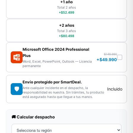
+1 año
Total 2 años
+$52.499
+2 años
Total 3 años
+$80.498
Microsoft Office 2024 Professional
$149.990
Plus
X
W
+$49.990
P
Word, Excel, PowerPoint, Outlook — Licencia
permanente
Envío protegido por SmartDeal.
🛡️
Ante cualquier incidente en el despacho, la
Incluido
responsabilidad es nuestra. Sin trámites, tu producto
está asegurado hasta que llegue a tus manos.
🚚 Calcular despacho