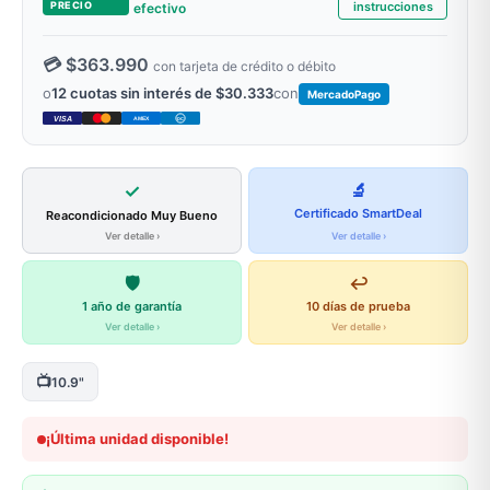
PRECIO
instrucciones
efectivo
💳 $363.990
con tarjeta de crédito o débito
o
12 cuotas sin interés de $30.333
con
MercadoPago
VISA
AMEX
DC
✓
🔬
Certificado SmartDeal
Reacondicionado Muy Bueno
Ver detalle ›
Ver detalle ›
🛡️
↩️
1 año de garantía
10 días de prueba
Ver detalle ›
Ver detalle ›
📺
10.9"
¡Última unidad disponible!