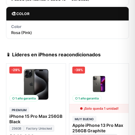
🎨
COLOR
Color
Rosa (Pink)
📱 Líderes en iPhones reacondicionados
-29%
-39%
○ 1 año garantía
○ 1 año garantía
● ¡Solo queda 1 unidad!
PREMIUM
iPhone 15 Pro Max 256GB
MUY BUENO
Black
Apple iPhone 13 Pro Max
256GB
Factory Unlocked
256GB Graphite