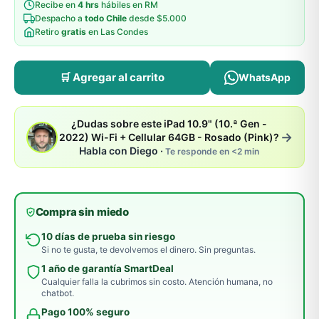
Recibe en
4 hrs
hábiles en RM
Despacho a
todo Chile
desde $5.000
Retiro
gratis
en Las Condes
🛒 Agregar al carrito
WhatsApp
¿Dudas sobre este iPad 10.9" (10.ª Gen -
→
2022) Wi-Fi + Cellular 64GB - Rosado (Pink)?
Habla con Diego ·
Te responde en <2 min
Compra sin miedo
10 días de prueba sin riesgo
Si no te gusta, te devolvemos el dinero. Sin preguntas.
1 año de garantía SmartDeal
Cualquier falla la cubrimos sin costo. Atención humana, no
chatbot.
Pago 100% seguro