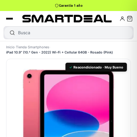
Garantía 1 año
4,9 · +800 reseñas Google
books
Books
ktops
lets
Busca
Len
|
Inicio
›
Tienda
›
Smartphones
›
iPad 10.9" (10.ª Gen - 2022) Wi-Fi + Cellular 64GB - Rosado (Pink)
Gamer
MacBook Air
Mini PC
✓
Reacondicionado · Muy Bueno
odos →
odos →
Apple
odos →