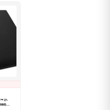
™ i7-
080)