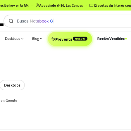
ecibe hoy en la RM
·
Apoquindo 6410, Las Condes
·
12 cuotas sin interés c
Busca
Notebook Gamer
✨
Desktops
Blog
Recién Vendidos
NUEVO
Preventa
Desktops
 en Google