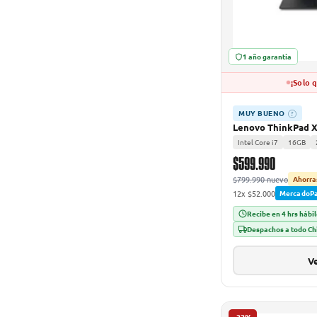
1 año garantía
¡Solo 
MUY BUENO
?
Lenovo ThinkPad X
Intel Core i7
16GB
$599.990
$799.990 nuevo
Ahorra
12x $52.000
MercadoP
Recibe en 4 hrs hábi
Despachos a todo Ch
Ve