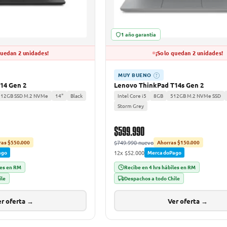
1 año garantía
quedan 2 unidades!
¡Solo quedan 2 unidades!
MUY BUENO
?
14 Gen 2
Lenovo ThinkPad T14s Gen 2
512GB SSD M.2 NVMe
14"
Black
Intel Core i5
8GB
512GB M.2 NVMe SSD
Storm Grey
$599.990
$749.990 nuevo
ras $550.000
Ahorras $150.000
12x $52.000
ago
MercadoPago
les en RM
Recibe en 4 hrs hábiles en RM
ile
Despachos a todo Chile
r oferta →
Ver oferta →