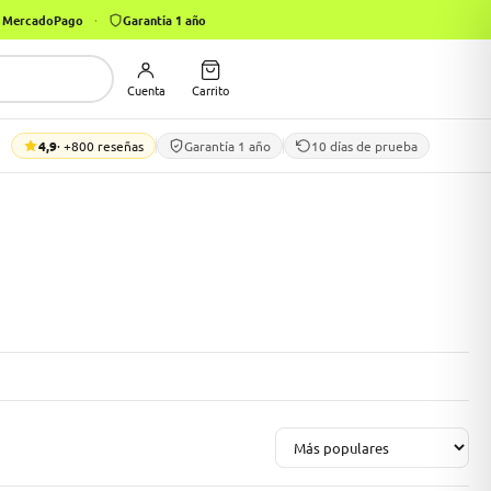
on MercadoPago
·
Garantía 1 año
Cuenta
Carrito
4,9
· +800 reseñas
Garantía 1 año
10 días de prueba