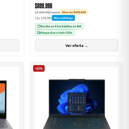
$899.990
$1.299.990 nuevo
Ahorras $400.000
12x $78.000
MercadoPago
Recibe en 4 hrs hábiles en RM
Despachos a todo Chile
Ver oferta →
-25%