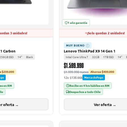
1 año garantía
quedan 3 unidades!
¡Solo quedan 2 unidades!
MUY BUENO
?
1 Carbon
Lenovo ThinkPad X9 14 Gen 1
256GB SSD
14"
Black
Intel Core Ultra 7
32GB
1TB SSD
14"
$1.599.990
$1.999.990 nuevo
s $200.000
Ahorras $400.000
12x $138.666
ago
MercadoPago
les en RM
Recibe en 4 hrs hábiles en RM
ile
Despachos a todo Chile
r oferta →
Ver oferta →