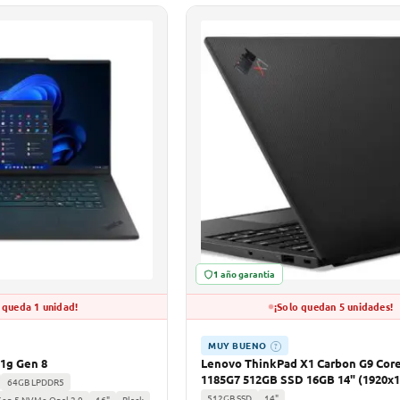
1 año garantía
 queda 1 unidad!
¡Solo quedan 5 unidades!
MUY BUENO
?
1g Gen 8
Lenovo ThinkPad X1 Carbon G9 Core
1185G7 512GB SSD 16GB 14" (1920x1
64GB LPDDR5
WIN11 Pro
512GB SSD
14"
Gen 5 NVMe Opal 2.0
16"
Black