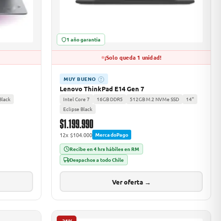
1 año garantía
¡Solo queda 1 unidad!
MUY BUENO
?
Lenovo ThinkPad E14 Gen 7
Black
Intel Core 7
16GB DDR5
512GB M.2 NVMe SSD
14"
Eclipse Black
$1.199.990
12x $104.000
MercadoPago
Recibe en 4 hrs hábiles en RM
Despachos a todo Chile
Ver oferta →