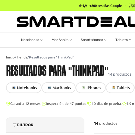
4,9 · +800 reseñas Google
·
R
Notebooks
MacBooks
Smartphones
Tablets
Inicio
/
Tienda
/
Resultados para "ThinkPad"
RESULTADOS PARA "THINKPAD"
14
productos
Notebooks
MacBooks
iPhones
Tablets
·
·
·
Garantía 12 meses
Inspección de 47 puntos
10 días de prueba
4.9★
14
productos
FILTROS