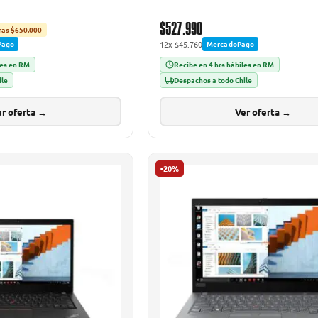
$527.990
ras $650.000
12x $45.760
Pago
MercadoPago
les en RM
Recibe en 4 hrs hábiles en RM
ile
Despachos a todo Chile
r oferta →
Ver oferta →
-20%