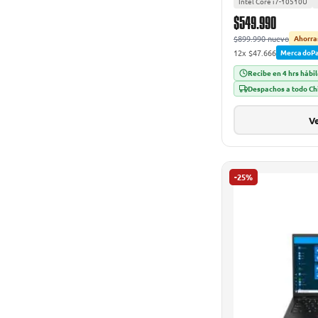
Intel Core i7-10510U
$549.990
$899.990 nuevo
Ahorra
12x $47.666
MercadoP
Recibe en 4 hrs hábi
Despachos a todo Ch
Ve
-25%