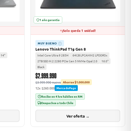
1 año garantía
¡Solo queda 1 unidad!
MUY BUENO
?
Lenovo ThinkPad T1g Gen 8
14"
Intel Core Ultra 9 285H
64GB LPCAMM2 LPDDR5x
2TB SSD M.2 2280 PCIe Gen 5 NVMe Opal 2.0
16.0"
Black
$2.999.990
$3.999.990 nuevo
Ahorras $1.000.000
12x $260.000
MercadoPago
Recibe en 4 hrs hábiles en RM
Despachos a todo Chile
Ver oferta →