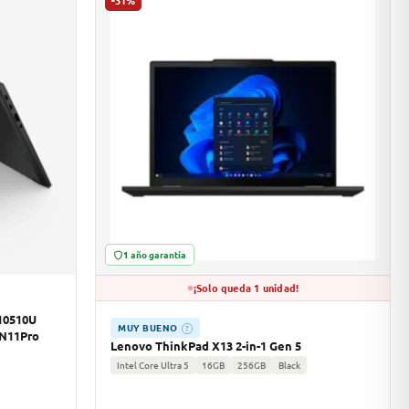
-31%
1 año garantía
¡Solo queda 1 unidad!
10510U
MUY BUENO
?
IN11Pro
Lenovo ThinkPad X13 2-in-1 Gen 5
Intel Core Ultra 5
16GB
256GB
Black