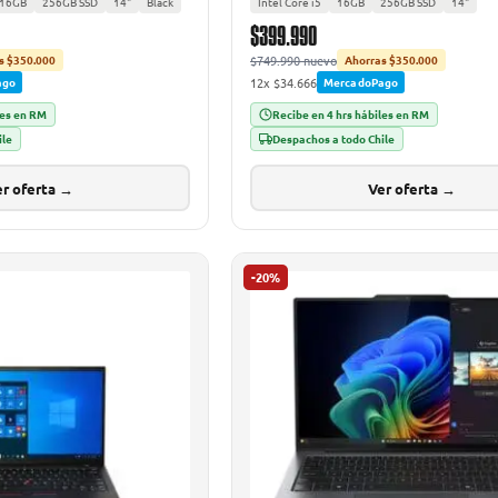
16GB
256GB SSD
14"
Black
Intel Core i5
16GB
256GB SSD
14"
$399.990
$749.990 nuevo
s $350.000
Ahorras $350.000
12x $34.666
ago
MercadoPago
les en RM
Recibe en 4 hrs hábiles en RM
ile
Despachos a todo Chile
r oferta →
Ver oferta →
-20%