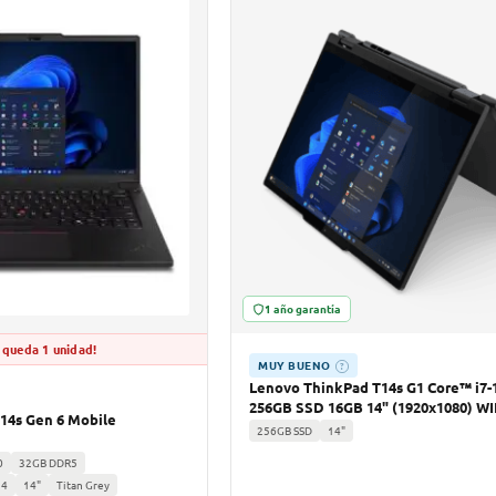
1 año garantía
 queda 1 unidad!
MUY BUENO
?
Lenovo ThinkPad T14s G1 Core™ i7-
256GB SSD 16GB 14" (1920x1080) W
14s Gen 6 Mobile
256GB SSD
14"
0
32GB DDR5
n4
14"
Titan Grey