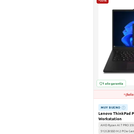
-33%
1 año garantía
¡Solo
MUY BUENO
?
Lenovo ThinkPad P
Workstation
AMD Ryzen AI 7 PRO 35
512GB SSD M.2 PCIe Ge