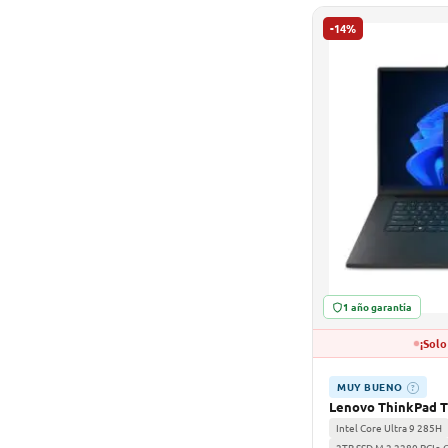
-14%
1 año garantía
¡Solo
MUY BUENO
?
Lenovo ThinkPad T
Intel Core Ultra 9 285H
2TB SSD M.2 2280 PCIe 