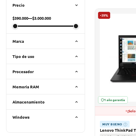
Precio
-39%
$390.000
—
$3.000.000
Marca
Tipo de uso
Procesador
Memoria RAM
1 año garantía
Almacenamiento
¡Solo
Windows
MUY BUENO
?
Lenovo ThinkPad T