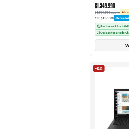
$1.349.990
$1.999.990 nuevo
Ahor
12x $117.000
Mercado
Recibe en 4 hrs hábi
Despachos a todo Ch
Ve
-42%