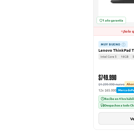
1 año garantía
¡Solo 
MUY BUENO
?
Lenovo ThinkPad T
Intel Core 5
16GB
$749.990
$1.299.990 nuevo
Ahor
12x $65.000
MercadoP
Recibe en 4 hrs hábi
Despachos a todo Ch
Ve