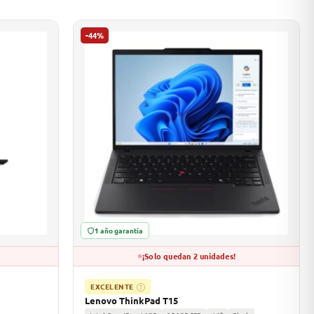
-44%
1 año garantía
¡Solo quedan 2 unidades!
EXCELENTE
?
Lenovo ThinkPad T15