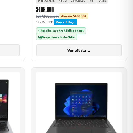
Intel Core i5
16GB
256GB SSD
16"
Black
$499.990
$899.990 nuevo
Ahorras $400.000
12x $43.333
MercadoPago
Recibe en 4 hrs hábiles en RM
Despachos a todo Chile
Ver oferta →