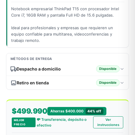
Notebook empresarial ThinkPad T15 con procesador Intel
Core i7, 16GB RAM y pantalla Full HD de 15.6 pulgadas.
odos →
Ideal para profesionales y empresas que requieren un
equipo confiable para multitarea, videoconferencias y
trabajo remoto.
MÉTODOS DE ENTREGA
Despacho a domicilio
Disponible
Retiro en tienda
Disponible
$499.990
Ahorras $400.000
44% off
💸 Transferencia, depósito o
Ver
MEJOR
PRECIO
instrucciones
efectivo