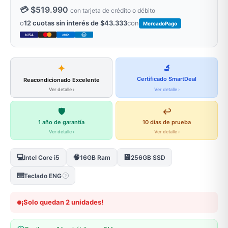
💳 $519.990
con tarjeta de crédito o débito
o
12 cuotas sin interés de $43.333
con
MercadoPago
VISA
AMEX
DC
✦
🔬
Certificado SmartDeal
Reacondicionado Excelente
Ver detalle ›
Ver detalle ›
🛡️
↩️
1 año de garantía
10 días de prueba
Ver detalle ›
Ver detalle ›
💻
🧠
💾
Intel Core i5
16GB Ram
256GB SSD
⌨️
Teclado ENG
?
¡Solo quedan 2 unidades!