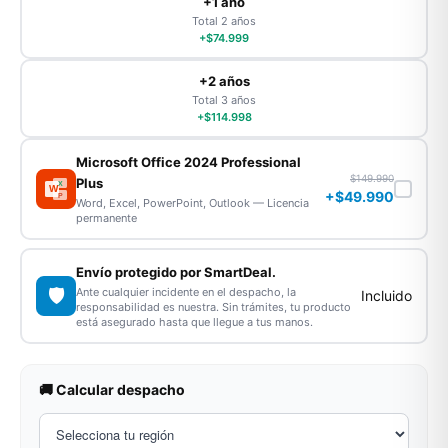
+1 año
Total 2 años
+$74.999
+2 años
Total 3 años
+$114.998
Microsoft Office 2024 Professional
$149.990
Plus
X
W
+$49.990
P
Word, Excel, PowerPoint, Outlook — Licencia
permanente
Envío protegido por SmartDeal.
🛡️
Ante cualquier incidente en el despacho, la
Incluido
responsabilidad es nuestra. Sin trámites, tu producto
está asegurado hasta que llegue a tus manos.
🚚 Calcular despacho