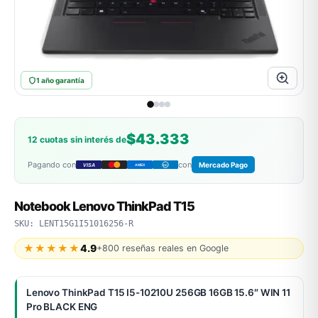
MSI
1 año garantía
$43.333
12 cuotas sin interés de
Pagando con
con
Mercado Pago
VISA
AMEX
DC
ACER
Notebook Lenovo ThinkPad T15
SKU: LENT15G1I51016256-R
★★★★★
4.9
+800 reseñas reales en Google
Lenovo ThinkPad T15 I5-10210U 256GB 16GB 15.6″ WIN 11
Pro BLACK ENG