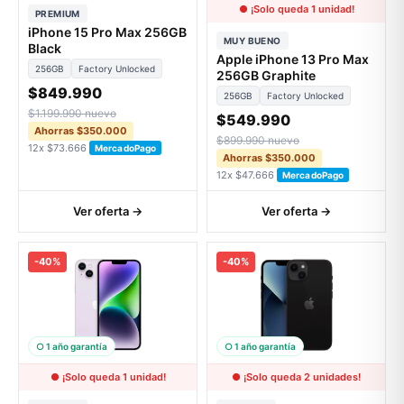
● ¡Solo queda 1 unidad!
PREMIUM
iPhone 15 Pro Max 256GB
MUY BUENO
Black
Apple iPhone 13 Pro Max
256GB
Factory Unlocked
256GB Graphite
$849.990
256GB
Factory Unlocked
$1.199.990 nuevo
$549.990
Ahorras $350.000
$899.990 nuevo
12x $73.666
MercadoPago
Ahorras $350.000
12x $47.666
MercadoPago
Ver oferta →
Ver oferta →
-40%
-40%
○ 1 año garantía
○ 1 año garantía
● ¡Solo queda 1 unidad!
● ¡Solo queda 2 unidades!