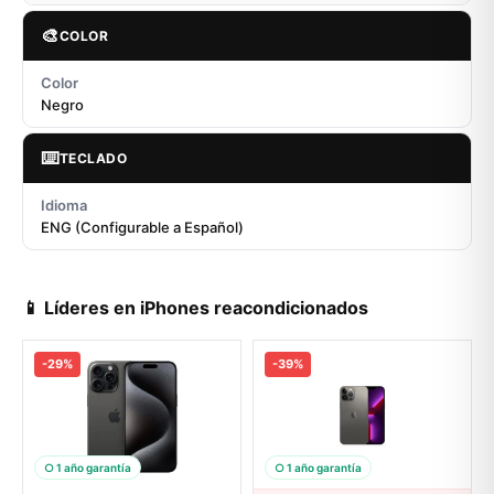
🎨
COLOR
Color
Negro
⌨️
TECLADO
Idioma
ENG (Configurable a Español)
📱 Líderes en iPhones reacondicionados
-29%
-39%
○ 1 año garantía
○ 1 año garantía