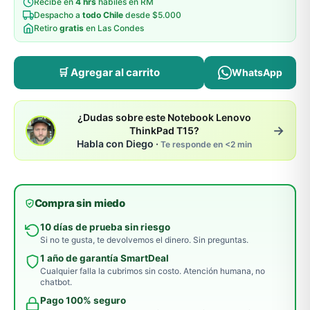
Recibe en
4 hrs
hábiles en RM
Despacho a
todo Chile
desde $5.000
Retiro
gratis
en Las Condes
🛒 Agregar al carrito
WhatsApp
¿Dudas sobre este Notebook Lenovo
→
ThinkPad T15?
Habla con Diego ·
Te responde en <2 min
Compra sin miedo
10 días de prueba sin riesgo
Si no te gusta, te devolvemos el dinero. Sin preguntas.
1 año de garantía SmartDeal
Cualquier falla la cubrimos sin costo. Atención humana, no
chatbot.
Pago 100% seguro