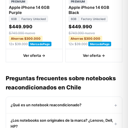
PREMIUM
PREMIUM
Apple iPhone 14 6GB
Apple iPhone 14 6GB
Purple
Black
6GB
Factory Unlocked
6GB
Factory Unlocked
$449.990
$449.990
$749.990 nuevo
$749.990 nuevo
Ahorras $300.000
Ahorras $300.000
12x $39.000
12x $39.000
MercadoPago
MercadoPago
Ver oferta →
Ver oferta →
Preguntas frecuentes sobre notebooks
reacondicionados en Chile
+
¿Qué es un notebook reacondicionado?
Un notebook reacondicionado es un equipo usado o de
¿Los notebooks son originales de la marca? ¿Lenovo, Dell,
retorno corporativo que pasó por un proceso certificado de
+
HP?
inspección, limpieza profunda, reemplazo de componentes