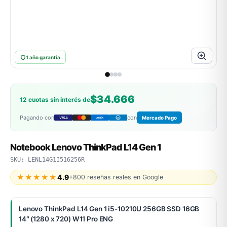
ASUS
1 año garantía
$34.666
12 cuotas sin interés de
Pagando con
con
Mercado Pago
VISA
AMEX
DC
ACER
Notebook Lenovo ThinkPad L14 Gen 1
SKU: LENL14G1I516256R
★★★★★
4.9
+800 reseñas reales en Google
Lenovo ThinkPad L14 Gen 1 i5-10210U 256GB SSD 16GB
14″ (1280 x 720) W11 Pro ENG