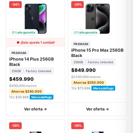
-34%
-29%
○ 1 año garantía
○ 1 año garantía
● ¡Solo queda 1 unidad!
PREMIUM
iPhone 15 Pro Max 256GB
PREMIUM
Black
iPhone 14 Plus 256GB
256GB
Factory Unlocked
Black
$849.990
256GB
Factory Unlocked
$1.199.990 nuevo
$459.990
Ahorras $350.000
$699.990 nuevo
12x $73.666
MercadoPago
Ahorras $240.000
12x $39.866
MercadoPago
Ver oferta →
Ver oferta →
-39%
-39%