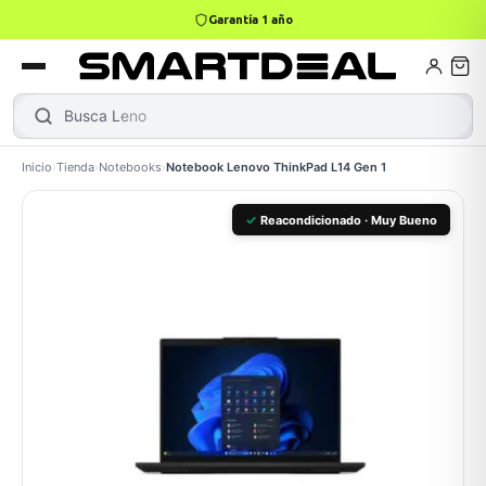
4,9 · +800 reseñas Google
books
Books
ktops
lets
Busca
Lenovo Thi
Inicio
›
Tienda
›
Notebooks
›
Notebook Lenovo ThinkPad L14 Gen 1
Gamer
MacBook Air
Mini PC
✓
Reacondicionado · Muy Bueno
odos →
odos →
Apple
odos →