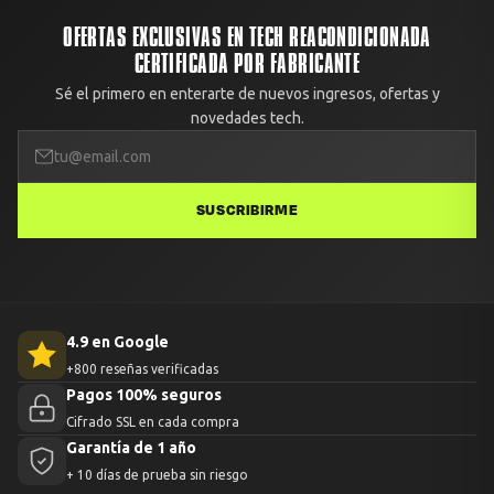
Avisa con fotos dentro de las primeras 48 horas desde la
OFERTAS EXCLUSIVAS EN TECH REACONDICIONADA
entrega.
CERTIFICADA POR FABRICANTE
Sé el primero en enterarte de nuevos ingresos, ofertas y
novedades tech.
SUSCRIBIRME
4.9 en Google
+800 reseñas verificadas
Pagos 100% seguros
Cifrado SSL en cada compra
Garantía de 1 año
+ 10 días de prueba sin riesgo