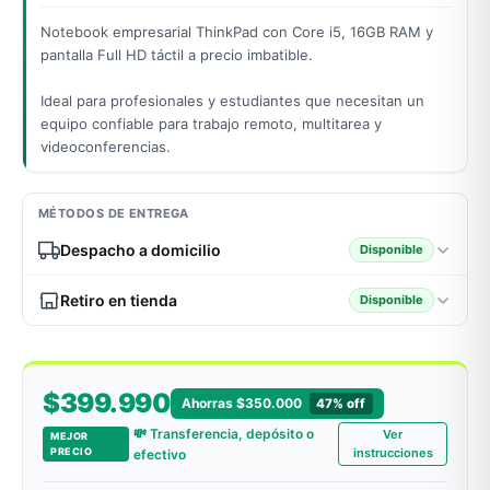
Notebook empresarial ThinkPad con Core i5, 16GB RAM y
pantalla Full HD táctil a precio imbatible.
odos →
Ideal para profesionales y estudiantes que necesitan un
equipo confiable para trabajo remoto, multitarea y
videoconferencias.
MÉTODOS DE ENTREGA
Despacho a domicilio
Disponible
Retiro en tienda
Disponible
$399.990
Ahorras $350.000
47% off
💸 Transferencia, depósito o
Ver
MEJOR
PRECIO
instrucciones
efectivo