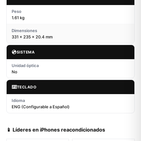
Peso
1.61 kg
Dimensiones
331 x 235 x 20.4 mm
💿
SISTEMA
Unidad óptica
No
⌨️
TECLADO
Idioma
ENG (Configurable a Español)
📱 Líderes en iPhones reacondicionados