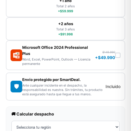
+1 año
Total 2 años
+$59.999
+2 años
Total 3 años
+$91.998
Microsoft Office 2024 Professional
$149.990
Plus
X
W
+$49.990
P
Word, Excel, PowerPoint, Outlook — Licencia
permanente
Envío protegido por SmartDeal.
🛡️
Ante cualquier incidente en el despacho, la
Incluido
responsabilidad es nuestra. Sin trámites, tu producto
está asegurado hasta que llegue a tus manos.
🚚 Calcular despacho