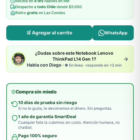
Recibe en
4 hrs
hábiles en RM
Despacho a
todo Chile
desde $5.000
Retiro
gratis
en Las Condes
🛒 Agregar al carrito
WhatsApp
¿Dudas sobre este Notebook Lenovo
→
ThinkPad L14 Gen 1?
Habla con Diego ·
● En línea · responde en <2 min
Compra sin miedo
10 días de prueba sin riesgo
Si no te gusta, te devolvemos el dinero. Sin preguntas.
1 año de garantía SmartDeal
Cualquier falla la cubrimos sin costo. Atención humana, no
chatbot.
Pago 100% seguro