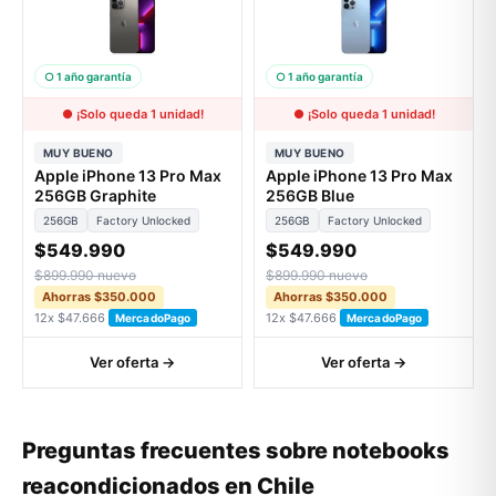
○ 1 año garantía
○ 1 año garantía
● ¡Solo queda 1 unidad!
● ¡Solo queda 1 unidad!
MUY BUENO
MUY BUENO
Apple iPhone 13 Pro Max
Apple iPhone 13 Pro Max
256GB Graphite
256GB Blue
256GB
Factory Unlocked
256GB
Factory Unlocked
$549.990
$549.990
$899.990 nuevo
$899.990 nuevo
Ahorras $350.000
Ahorras $350.000
12x $47.666
12x $47.666
MercadoPago
MercadoPago
Ver oferta →
Ver oferta →
Preguntas frecuentes sobre notebooks
reacondicionados en Chile