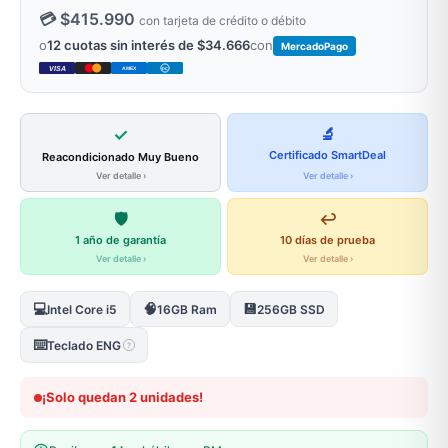
💳 $415.990
con tarjeta de crédito o débito
o
12 cuotas sin interés de $34.666
con
MercadoPago
VISA
AMEX
DC
✓
🔬
Certificado SmartDeal
Reacondicionado Muy Bueno
Ver detalle ›
Ver detalle ›
🛡️
↩️
1 año de garantía
10 días de prueba
Ver detalle ›
Ver detalle ›
💻
🧠
💾
Intel Core i5
16GB Ram
256GB SSD
⌨️
Teclado ENG
?
¡Solo quedan 2 unidades!