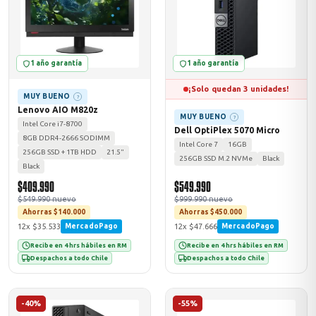
odos →
1 año garantía
1 año garantía
¡Solo quedan 3 unidades!
MUY BUENO
?
Lenovo AIO M820z
MUY BUENO
?
Intel Core i7-8700
Dell OptiPlex 5070 Micro
8GB DDR4-2666 SODIMM
Intel Core 7
16GB
256GB SSD + 1TB HDD
21.5"
256GB SSD M.2 NVMe
Black
Black
$409.990
$549.990
$549.990 nuevo
$999.990 nuevo
Ahorras $140.000
Ahorras $450.000
12x $35.533
12x $47.666
MercadoPago
MercadoPago
Recibe en 4 hrs hábiles en RM
Recibe en 4 hrs hábiles en RM
Despachos a todo Chile
Despachos a todo Chile
-40%
-55%