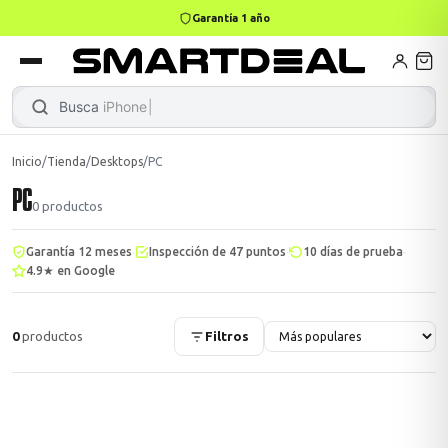
Garantía 1 año
books
Books
ktops
lets
Busca
iPhone 14
Inicio
/
Tienda
/
Desktops
/
PC
PC
Gamer
MacBook Air
Mini PC
0
productos
·
·
·
Garantía 12 meses
Inspección de 47 puntos
10 días de prueba
4.9★ en Google
odos →
odos →
0
productos
Filtros
Apple
odos →