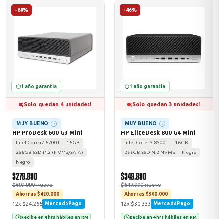
-60%
-46%
1 año garantía
1 año garantía
¡Solo quedan 4 unidades!
¡Solo quedan 3 unidades!
MUY BUENO
MUY BUENO
?
?
HP ProDesk 600 G3 Mini
HP EliteDesk 800 G4 Mini
Intel Core i7-6700T
16GB
Intel Core i5-8500T
16GB
256GB SSD M.2 (NVMe/SATA)
256GB SSD M.2 NVMe
Negro
Negro
$279.990
$349.990
$699.990 nuevo
$649.990 nuevo
Ahorras $420.000
Ahorras $300.000
12x $24.266
12x $30.333
MercadoPago
MercadoPago
Recibe en 4 hrs hábiles en RM
Recibe en 4 hrs hábiles en RM