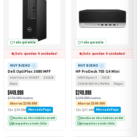
1 año garantía
1 año garantía
¡Solo quedan 4 unidades!
¡Solo quedan 4 unidades!
MUY BUENO
MUY BUENO
?
?
Dell OptiPlex 3080 MFF
HP ProDesk 705 G4 Mini
Intel Core i5-10500T
256GB
AMD Ryzen 5
16GB
Black
256GB SSD M.2 NVMe
Negro
$449.990
$249.990
$749.990 nuevo
$549.990 nuevo
Ahorras $300.000
Ahorras $300.000
12x $39.000
12x $21.666
MercadoPago
MercadoPago
Recibe en 4 hrs hábiles en RM
Recibe en 4 hrs hábiles en RM
Despachos a todo Chile
Despachos a todo Chile