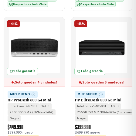
Despachos a todo Chile
Despachos a todo Chile
-44%
-43%
1 año garantía
1 año garantía
¡Solo quedan 4 unidades!
¡Solo quedan 3 unidades!
MUY BUENO
MUY BUENO
?
?
HP ProDesk 600 G4 Mini
HP EliteDesk 800 G6 Mini
Intel Core i7-8700T
16GB
Intel Core i5-10500T
16GB
256GB SSD M.2 (NVMe o SATA)
256GB SSD M.2 NVMe PCIe (1 × ranura prim
Negro
Negro
$449.990
$399.990
$799.990 nuevo
$699.990 nuevo