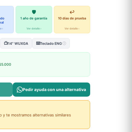
🛡️
↩️
ado
1 año de garantía
10 días de prueba
eal
e ›
Ver detalle ›
Ver detalle ›
📺
⌨️
14" WUXGA
Teclado ENG
?
$5.000
Pedir ayuda con una alternativa
y te mostramos alternativas similares