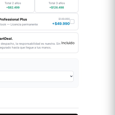
Total 2 años
Total 3 años
+$82.499
+$126.498
Professional Plus
$149.990
+$49.990
tlook — Licencia permanente
artDeal.
Incluido
l despacho, la responsabilidad es nuestra. Sin
segurado hasta que llegue a tus manos.