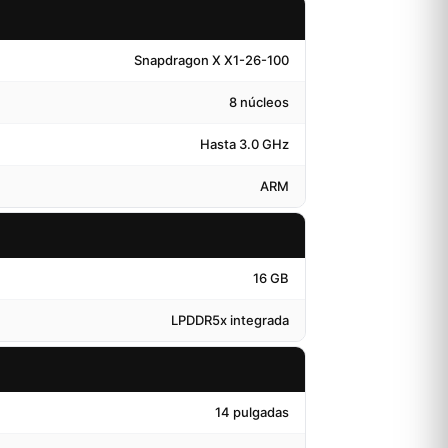
Snapdragon X X1-26-100
8 núcleos
Hasta 3.0 GHz
ARM
16 GB
LPDDR5x integrada
14 pulgadas