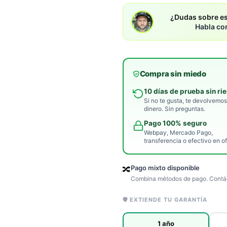
¿Dudas sobre es
Habla co
Compra sin miedo
10 días de prueba sin ri
Si no te gusta, te devolvemos
dinero. Sin preguntas.
Pago 100% seguro
Webpay, Mercado Pago,
transferencia o efectivo en of
Pago mixto disponible
🔀
Combina métodos de pago. Contác
🛡️ EXTIENDE TU GARANTÍA
1 año