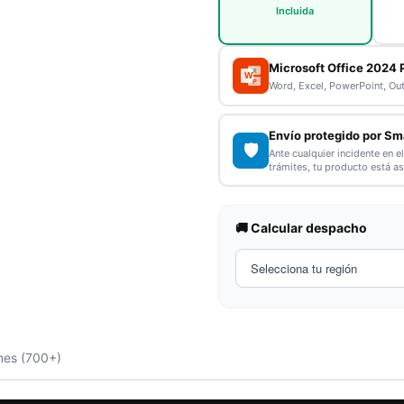
Incluida
Microsoft Office 2024 
X
W
P
Word, Excel, PowerPoint, Ou
Envío protegido por Sm
🛡️
Ante cualquier incidente en e
trámites, tu producto está a
🚚 Calcular despacho
nes (700+)