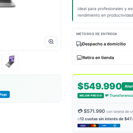
Ideal para profesionales y es
rendimiento en productivida
MÉTODOS DE ENTREGA
Despacho a domicilio
Retiro en tienda
$549.990
Aho
Pago
💸 Transferencia
MEJOR PRECIO
💳 $571.990
con tarjeta de c
o
12 cuotas sin interés de $47
VISA
AMEX
DC