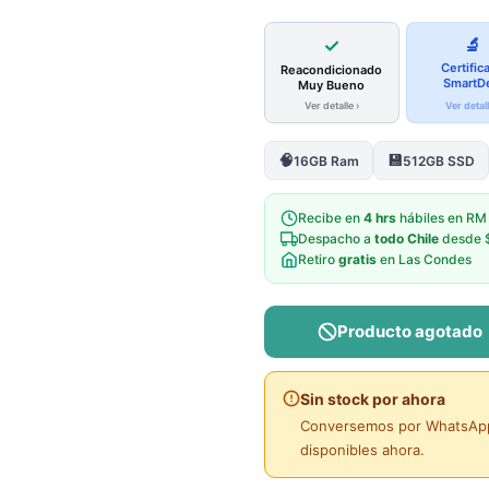
✓
🔬
Certific
Reacondicionado
SmartD
Muy Bueno
Ver detalle ›
Ver detall
🧠
💾
16GB Ram
512GB SSD
Recibe en
4 hrs
hábiles en RM
Despacho a
todo Chile
desde 
Retiro
gratis
en Las Condes
Producto agotado
Sin stock por ahora
Conversemos por WhatsApp 
disponibles ahora.