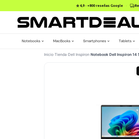
4,9 · +800 reseñas Google
·
Re
Notebooks
MacBooks
Smartphones
Tablets
Inicio
›
Tienda
›
Dell Inspiron
›
Notebook Dell Inspiron 14