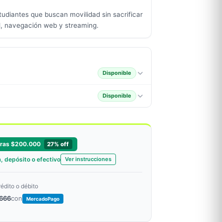
tudiantes que buscan movilidad sin sacrificar
d, navegación web y streaming.
Disponible
Disponible
rras $200.000
27% off
, depósito o efectivo
Ver instrucciones
rédito o débito
.666
con
MercadoPago