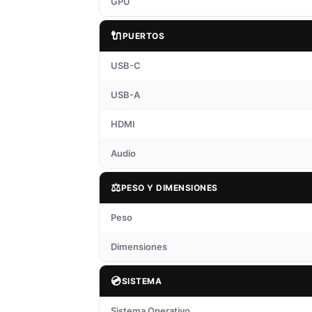
GPU
🔌
PUERTOS
USB-C
USB-A
HDMI
Audio
⚖️
PESO Y DIMENSIONES
Peso
Dimensiones
💿
SISTEMA
Sistema Operativo