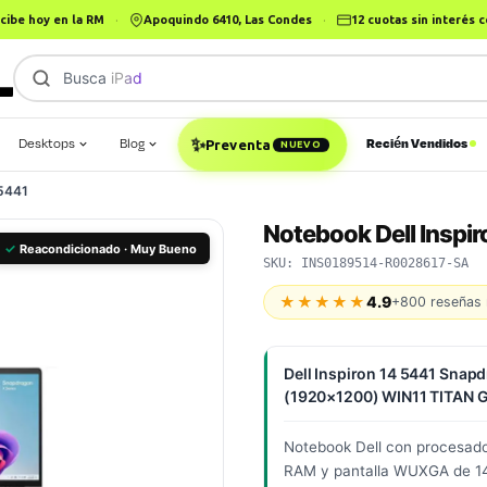
cibe hoy en la RM
·
Apoquindo 6410, Las Condes
·
12 cuotas sin interés
Busca
Le
Desktops
Blog
Recién Vendidos
✨
Preventa
NUEVO
 5441
Notebook Dell Inspir
✓
Reacondicionado · Muy Bueno
SKU: INS0189514-R0028617-SA
★★★★★
4.9
+800 reseñas 
Dell Inspiron 14 5441 Sna
(1920×1200) WIN11 TITAN G
Notebook Dell con procesad
RAM y pantalla WUXGA de 14"