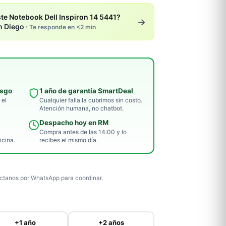
te Notebook Dell Inspiron 14 5441?
→
n Diego ·
Te responde en <2 min
esgo
1 año de garantía SmartDeal
 el
Cualquier falla la cubrimos sin costo.
Atención humana, no chatbot.
Despacho hoy en RM
Compra antes de las 14:00 y lo
icina.
recibes el mismo día.
tanos por WhatsApp para coordinar.
+1 año
+2 años