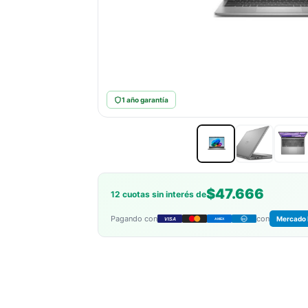
1 año garantía
$47.666
12 cuotas sin interés de
Pagando con
con
Mercado 
VISA
AMEX
DC