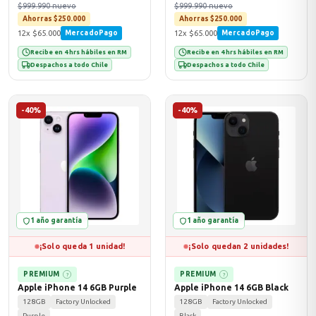
$999.990 nuevo
$999.990 nuevo
Ahorras $250.000
Ahorras $250.000
12x $65.000
12x $65.000
MercadoPago
MercadoPago
Recibe en 4 hrs hábiles en RM
Recibe en 4 hrs hábiles en RM
Despachos a todo Chile
Despachos a todo Chile
-40%
-40%
1 año garantía
1 año garantía
¡Solo queda 1 unidad!
¡Solo quedan 2 unidades!
PREMIUM
PREMIUM
?
?
Apple iPhone 14 6GB Purple
Apple iPhone 14 6GB Black
128GB
Factory Unlocked
128GB
Factory Unlocked
Purple
Black