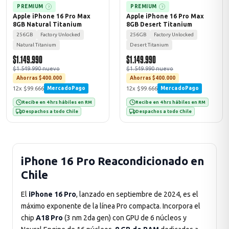
PREMIUM
PREMIUM
?
?
Apple iPhone 16 Pro Max
Apple iPhone 16 Pro Max
8GB Natural Titanium
8GB Desert Titanium
256GB
Factory Unlocked
256GB
Factory Unlocked
Natural Titanium
Desert Titanium
$1.149.990
$1.149.990
$1.549.990 nuevo
$1.549.990 nuevo
Ahorras $400.000
Ahorras $400.000
12x $99.666
12x $99.666
MercadoPago
MercadoPago
Recibe en 4 hrs hábiles en RM
Recibe en 4 hrs hábiles en RM
Despachos a todo Chile
Despachos a todo Chile
iPhone 16 Pro Reacondicionado en
Chile
El
iPhone 16 Pro
, lanzado en septiembre de 2024, es el
máximo exponente de la línea Pro compacta. Incorpora el
chip
A18 Pro
(3 nm 2da gen) con GPU de 6 núcleos y