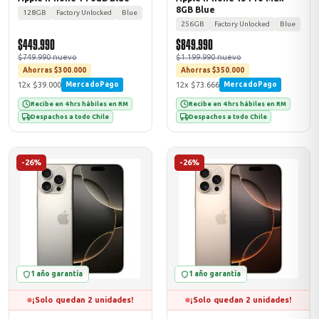
8GB Blue
128GB
Factory Unlocked
Blue
256GB
Factory Unlocked
Blue
$449.990
$849.990
$749.990 nuevo
$1.199.990 nuevo
Ahorras $300.000
Ahorras $350.000
12x $39.000
12x $73.666
MercadoPago
MercadoPago
Recibe en 4 hrs hábiles en RM
Recibe en 4 hrs hábiles en RM
Despachos a todo Chile
Despachos a todo Chile
-26%
-26%
1 año garantía
1 año garantía
¡Solo quedan 2 unidades!
¡Solo quedan 2 unidades!