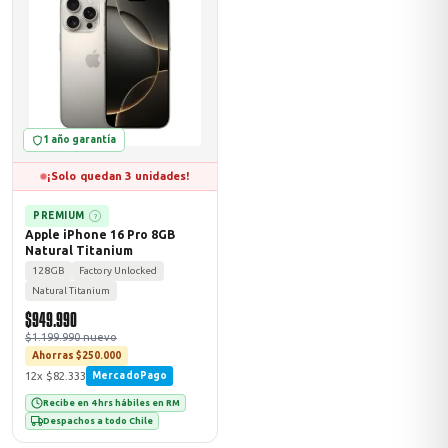
ASUS
1 año garantía
¡Solo quedan 3 unidades!
PREMIUM
?
Apple iPhone 16 Pro 8GB
Natural Titanium
ACER
128GB
Factory Unlocked
Natural Titanium
$949.990
$1.199.990 nuevo
Ahorras $250.000
12x $82.333
MercadoPago
Recibe en 4 hrs hábiles en RM
Despachos a todo Chile