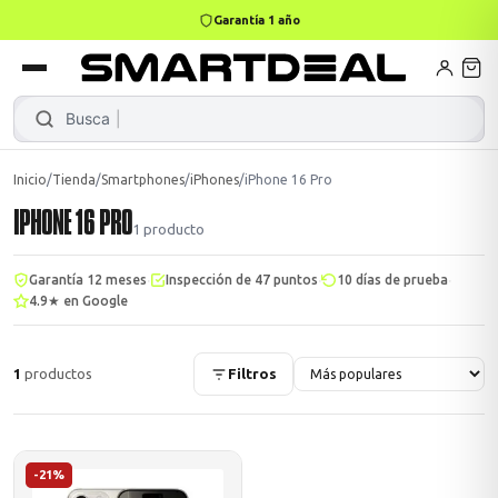
Garantía 1 año
books
Books
ktops
lets
Busca
Le
|
Inicio
/
Tienda
/
Smartphones
/
iPhones
/
iPhone 16 Pro
IPHONE 16 PRO
Gamer
MacBook Air
Mini PC
1
producto
·
·
·
Garantía 12 meses
Inspección de 47 puntos
10 días de prueba
4.9★ en Google
odos →
odos →
1
productos
Filtros
Apple
odos →
-21%