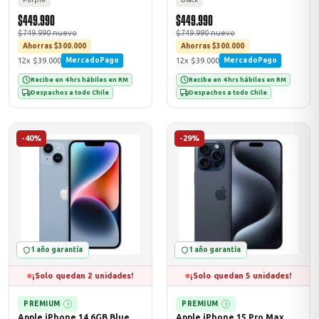
$449.990
$449.990
$749.990 nuevo
$749.990 nuevo
Ahorras $300.000
Ahorras $300.000
12x $39.000
12x $39.000
MercadoPago
MercadoPago
Recibe en 4 hrs hábiles en RM
Recibe en 4 hrs hábiles en RM
Despachos a todo Chile
Despachos a todo Chile
-40%
-29%
1 año garantía
1 año garantía
¡Solo quedan 2 unidades!
¡Solo quedan 5 unidades!
PREMIUM
PREMIUM
?
?
Apple iPhone 14 6GB Blue
Apple iPhone 15 Pro Max