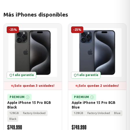
Más iPhones disponibles
odos →
-25%
-25%
1 año garantía
1 año garantía
¡Solo quedan 3 unidades!
¡Solo quedan 2 unidades!
PREMIUM
PREMIUM
?
?
Apple iPhone 15 Pro 8GB
Apple iPhone 15 Pro 8GB
Black
Blue
128GB
Factory Unlocked
128GB
Factory Unlocked
Blue
Black
$749.990
$749.990