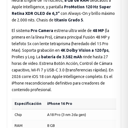
Neural Engine de 16 núcleos,
8 GB de RAM
dedicados a
Apple Intelligence, y pantalla
ProMotion 120 Hz Super
Retina XDR OLED de 6,3"
con Always-On y brillo máximo
de 2.000 nits. Chasis de
titanio Grado 5
.
El sistema
Pro Camera
estrena ultra wide de
48 MP
(la
primera en la línea Pro), cámara principal Fusión 48 MP y
telefoto 5x con lente tetraprisma (heredado del 15 Pro
Max). Soporta grabación en
4K Dolby Vision a 120 fps
,
ProRes y Log. La
batería de 3.582 mAh
rinde hasta 27
horas de video. Estrena Botón Acción, Control de Cámara
capacitivo, Wi-Fi 7 y USB-C 3.0 (transferencias rápidas). En
2026 corre iOS 18 con Apple Intelligence completo. Es el
iPhone reacondicionado definitivo para creadores de
contenido profesional.
Especificación
iPhone 16 Pro
Chip
A18 Pro (3 nm 2da gen)
RAM
8 GB