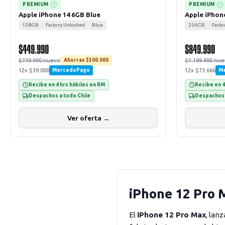
PREMIUM
PREMIUM
?
?
Apple iPhone 14 6GB Blue
Apple iPhon
128GB
Factory Unlocked
Blue
256GB
Facto
$449.990
$849.990
$749.990 nuevo
$1.199.990 nu
Ahorras $300.000
12x $39.000
12x $73.666
MercadoPago
M
Recibe en 4 hrs hábiles en RM
Recibe en 4
Despachos a todo Chile
Despachos 
Ver oferta →
iPhone 12 Pro 
El
iPhone 12 Pro Max
, lan