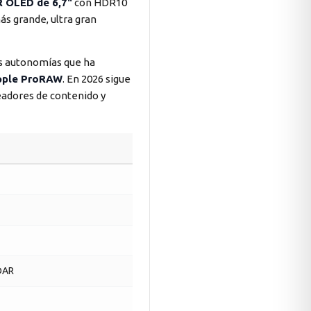
R OLED de 6,7"
con HDR10
ás grande, ultra gran
es autonomías que ha
Apple ProRAW
. En 2026 sigue
readores de contenido y
iDAR