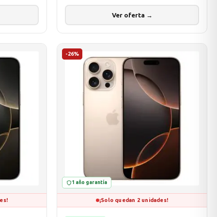
Ver oferta →
-26%
1 año garantía
es!
¡Solo quedan 2 unidades!