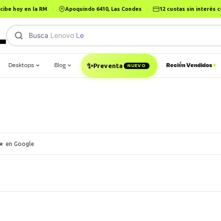
cibe hoy en la RM
·
Apoquindo 6410, Las Condes
·
12 cuotas sin interés
Busca
Lenovo Legion
|
✨
Desktops
Blog
Recién Vendidos
Preventa
NUEVO
★ en Google