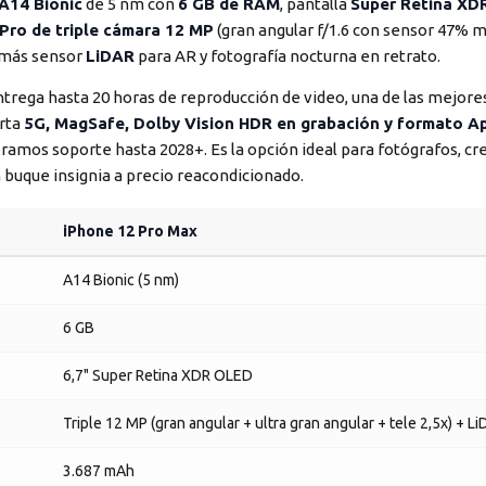
A14 Bionic
de 5 nm con
6 GB de RAM
, pantalla
Super Retina XD
Pro de triple cámara 12 MP
(gran angular f/1.6 con sensor 47% m
) más sensor
LiDAR
para AR y fotografía nocturna en retrato.
trega hasta 20 horas de reproducción de video, una de las mejor
orta
5G, MagSafe, Dolby Vision HDR en grabación y formato 
eramos soporte hasta 2028+. Es la opción ideal para fotógrafos, c
buque insignia a precio reacondicionado.
iPhone 12 Pro Max
A14 Bionic (5 nm)
6 GB
6,7" Super Retina XDR OLED
Triple 12 MP (gran angular + ultra gran angular + tele 2,5x) + L
3.687 mAh