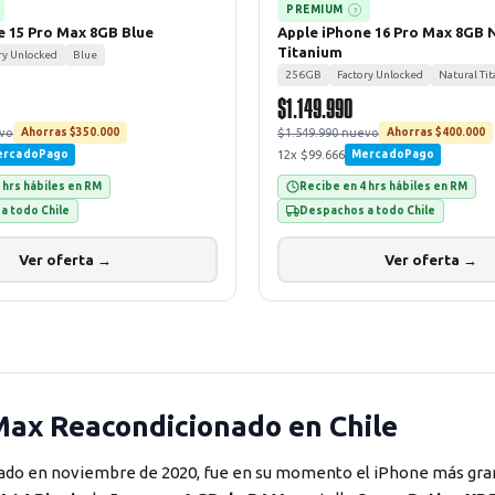
PREMIUM
?
e 15 Pro Max 8GB Blue
Apple iPhone 16 Pro Max 8GB 
Titanium
ry Unlocked
Blue
256GB
Factory Unlocked
Natural Ti
$1.149.990
evo
$1.549.990 nuevo
Ahorras $350.000
Ahorras $400.000
12x $99.666
ercadoPago
MercadoPago
 hrs hábiles en RM
Recibe en 4 hrs hábiles en RM
a todo Chile
Despachos a todo Chile
Ver oferta →
Ver oferta →
Max Reacondicionado en Chile
zado en noviembre de 2020, fue en su momento el iPhone más gra