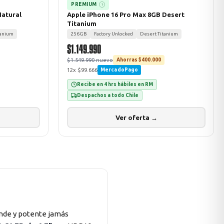
PREMIUM
?
Natural
Apple iPhone 16 Pro Max 8GB Desert
Titanium
tanium
256GB
Factory Unlocked
Desert Titanium
$1.149.990
$1.549.990 nuevo
Ahorras $400.000
12x $99.666
MercadoPago
Recibe en 4 hrs hábiles en RM
Despachos a todo Chile
Ver oferta →
nde y potente jamás