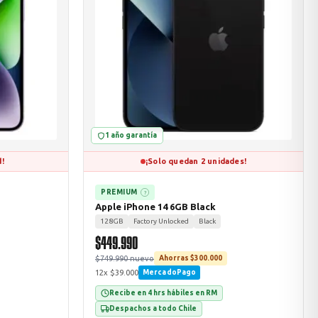
1 año garantía
d!
¡Solo quedan 2 unidades!
PREMIUM
?
Apple iPhone 14 6GB Black
128GB
Factory Unlocked
Black
$449.990
$749.990 nuevo
Ahorras $300.000
12x $39.000
MercadoPago
Recibe en 4 hrs hábiles en RM
Despachos a todo Chile