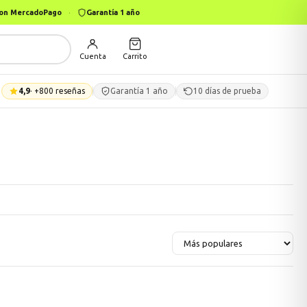
 con MercadoPago
·
Garantía 1 año
Cuenta
Carrito
4,9
· +800 reseñas
Garantía 1 año
10 días de prueba