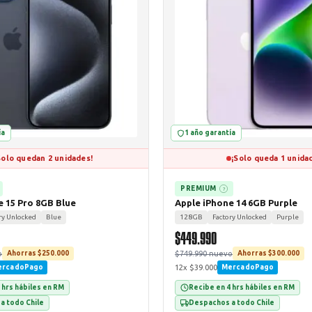
ía
1 año garantía
Solo quedan 2 unidades!
¡Solo queda 1 unida
PREMIUM
?
e 15 Pro 8GB Blue
Apple iPhone 14 6GB Purple
ry Unlocked
Blue
128GB
Factory Unlocked
Purple
$449.990
o
$749.990 nuevo
Ahorras $250.000
Ahorras $300.000
12x $39.000
ercadoPago
MercadoPago
 hrs hábiles en RM
Recibe en 4 hrs hábiles en RM
a todo Chile
Despachos a todo Chile