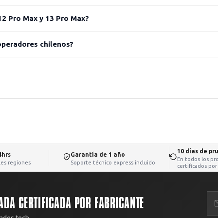
12 Pro Max y 13 Pro Max?
operadores chilenos?
10 días de pr
4hrs
Garantía de 1 año
En todos los pr
iles regiones
Soporte técnico express incluido
certificados por
ADA CERTIFICADA POR FABRICANTE