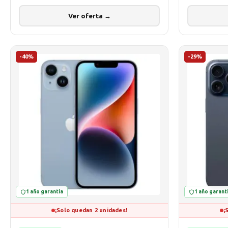
Ver oferta →
-40%
-29%
1 año garantía
1 año garant
¡Solo quedan 2 unidades!
¡