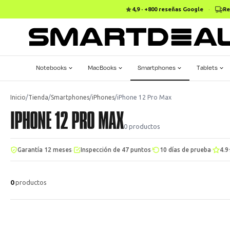
4,9 · +800 reseñas Google
·
Re
Notebooks
MacBooks
Smartphones
Tablets
Inicio
/
Tienda
/
Smartphones
/
iPhones
/
iPhone 12 Pro Max
IPHONE 12 PRO MAX
0
productos
·
·
·
Garantía 12 meses
Inspección de 47 puntos
10 días de prueba
4.9
0
productos