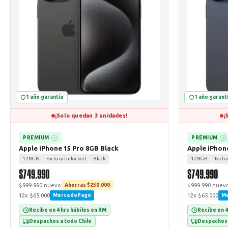
1 año garantía
1 año garant
¡Solo quedan 3 unidades!
¡
PREMIUM
PREMIUM
?
?
Apple iPhone 15 Pro 8GB Black
Apple iPhon
128GB
Factory Unlocked
Black
128GB
Facto
$749.990
$749.990
$999.990 nuevo
$999.990 nuev
Ahorras $250.000
12x $65.000
12x $65.000
MercadoPago
M
Recibe en 4 hrs hábiles en RM
Recibe en 4
Despachos a todo Chile
Despachos 