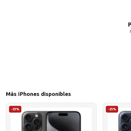
P
Más iPhones disponibles
-25%
-25%