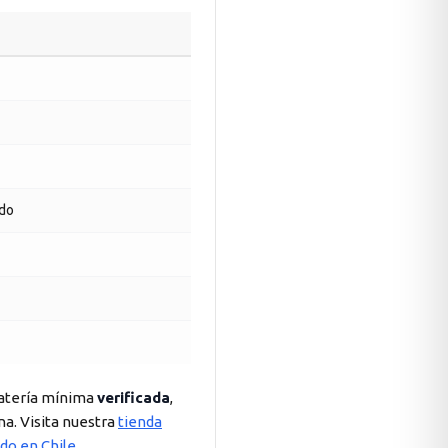
ado
 batería mínima
verificada
,
na. Visita nuestra
tienda
ado en Chile
.