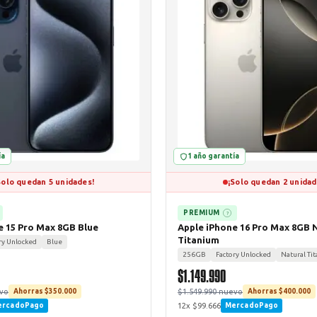
ía
1 año garantía
Solo quedan 5 unidades!
¡Solo quedan 2 unidad
PREMIUM
?
e 15 Pro Max 8GB Blue
Apple iPhone 16 Pro Max 8GB 
Titanium
ry Unlocked
Blue
256GB
Factory Unlocked
Natural Ti
$1.149.990
evo
$1.549.990 nuevo
Ahorras $350.000
Ahorras $400.000
12x $99.666
ercadoPago
MercadoPago