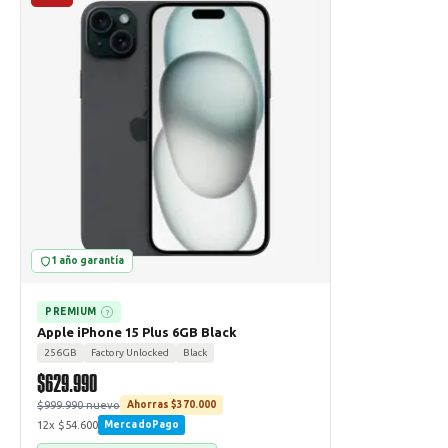
1 año garantía
PREMIUM
?
Apple iPhone 15 Plus 6GB Black
256GB
Factory Unlocked
Black
$629.990
$999.990 nuevo
Ahorras $370.000
12x $54.600
MercadoPago