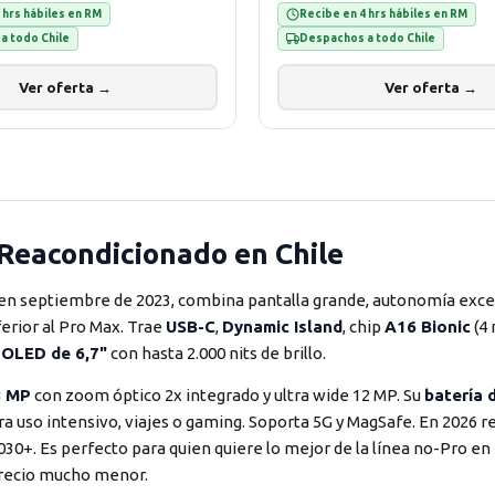
 hrs hábiles en RM
Recibe en 4 hrs hábiles en RM
a todo Chile
Despachos a todo Chile
Ver oferta →
Ver oferta →
 Reacondicionado en Chile
 en septiembre de 2023, combina pantalla grande, autonomía exce
ferior al Pro Max. Trae
USB-C
,
Dynamic Island
, chip
A16 Bionic
(4
 OLED de 6,7"
con hasta 2.000 nits de brillo.
8 MP
con zoom óptico 2x integrado y ultra wide 12 MP. Su
batería 
ara uso intensivo, viajes o gaming. Soporta 5G y MagSafe. En 2026 re
0+. Es perfecto para quien quiere lo mejor de la línea no-Pro en
precio mucho menor.