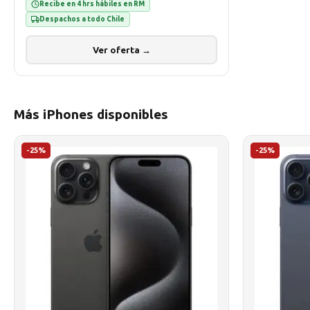
Recibe en 4 hrs hábiles en RM
Despachos a todo Chile
Ver oferta →
Más iPhones disponibles
-25%
-25%