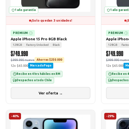
1 año garantía
1 año garant
¡Solo quedan 3 unidades!
¡
PREMIUM
PREMIUM
?
?
Apple iPhone 15 Pro 8GB Black
Apple iPhon
128GB
Factory Unlocked
Black
128GB
Facto
$749.990
$749.990
$999.990 nuevo
$999.990 nuev
Ahorras $250.000
12x $65.000
12x $65.000
MercadoPago
M
Recibe en 4 hrs hábiles en RM
Recibe en 4
Despachos a todo Chile
Despachos 
Ver oferta →
-40%
-29%