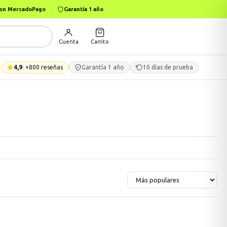
 con MercadoPago
·
Garantía 1 año
Cuenta
Carrito
4,9
· +800 reseñas
Garantía 1 año
10 días de prueba