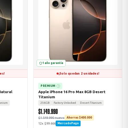
1 año garantía
es!
¡Solo quedan 2 unidades!
PREMIUM
?
Natural
Apple iPhone 16 Pro Max 8GB Desert
Titanium
tanium
256GB
Factory Unlocked
Desert Titanium
$1.149.990
$1.549.990 nuevo
Ahorras $400.000
12x $99.666
MercadoPago