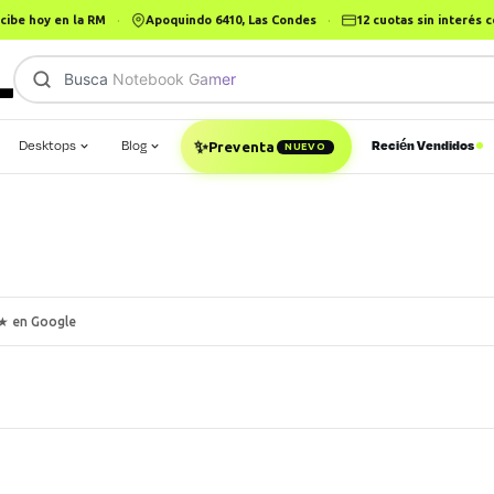
cibe hoy en la RM
·
Apoquindo 6410, Las Condes
·
12 cuotas sin interés
Busca
Noteb
|
✨
Desktops
Blog
Recién Vendidos
Preventa
NUEVO
★ en Google