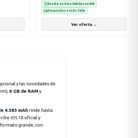
Recibe en 4 hrs hábiles en RM
Despachos a todo Chile
Ver oferta →
pcional y las novedades de
 nm),
6 GB de RAM
y
de 4.383 mAh
rinde hasta
cibe iOS 18 oficial y
 formato grande, con