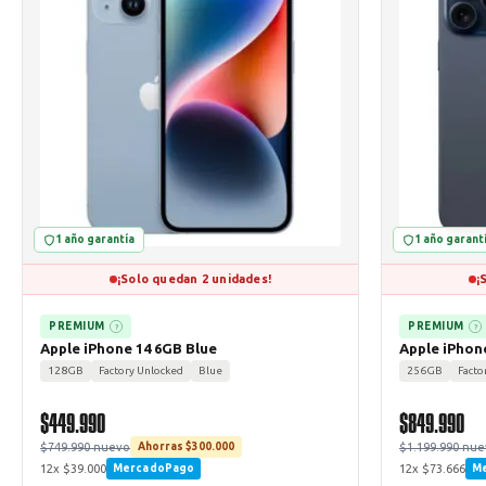
1 año garantía
1 año garant
¡Solo quedan 2 unidades!
¡
PREMIUM
PREMIUM
?
?
Apple iPhone 14 6GB Blue
Apple iPhon
128GB
Factory Unlocked
Blue
256GB
Facto
$449.990
$849.990
$749.990 nuevo
$1.199.990 nu
Ahorras $300.000
12x $39.000
12x $73.666
MercadoPago
M