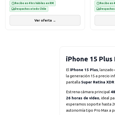
Recibe en 4 hrs hábiles en RM
Recibe en 4
Despachos a todo Chile
Despachos 
Ver oferta →
iPhone 15 Plus
El
iPhone 15 Plus
, lanzado
la generación 15 a precio in
pantalla
Super Retina XDR
Estrena cámara principal
4
26 horas de video
, ideal p
esperamos soporte hasta 203
autonomía tipo Pro Max a 