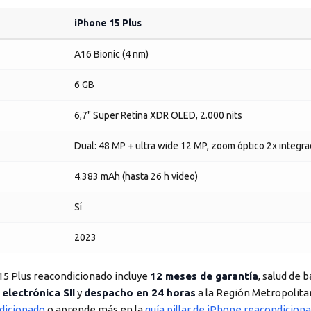
iPhone 15 Plus
A16 Bionic (4 nm)
6 GB
6,7" Super Retina XDR OLED, 2.000 nits
Dual: 48 MP + ultra wide 12 MP, zoom óptico 2x integr
4.383 mAh (hasta 26 h video)
Sí
2023
15 Plus reacondicionado incluye
12 meses de garantía
, salud de
 electrónica SII
y
despacho en 24 horas
a la Región Metropolita
dicionado
o aprende más en la
guía pillar de iPhone reacondicion