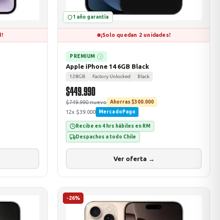
1 año garantía
d!
¡Solo quedan 2 unidades!
PREMIUM
?
Apple iPhone 14 6GB Black
128GB
Factory Unlocked
Black
$449.990
$749.990 nuevo
Ahorras $300.000
12x $39.000
MercadoPago
Recibe en 4 hrs hábiles en RM
Despachos a todo Chile
Ver oferta →
-26%