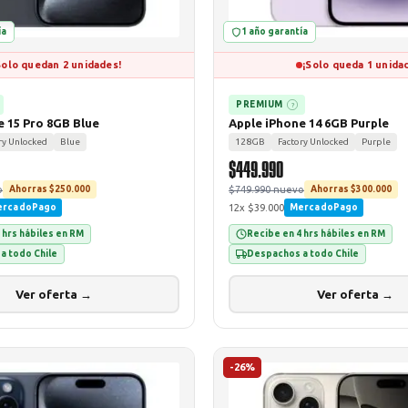
ía
1 año garantía
Solo quedan 2 unidades!
¡Solo queda 1 unida
PREMIUM
?
e 15 Pro 8GB Blue
Apple iPhone 14 6GB Purple
ry Unlocked
Blue
128GB
Factory Unlocked
Purple
$449.990
o
$749.990 nuevo
Ahorras $250.000
Ahorras $300.000
12x $39.000
ercadoPago
MercadoPago
 hrs hábiles en RM
Recibe en 4 hrs hábiles en RM
a todo Chile
Despachos a todo Chile
Ver oferta →
Ver oferta →
-26%