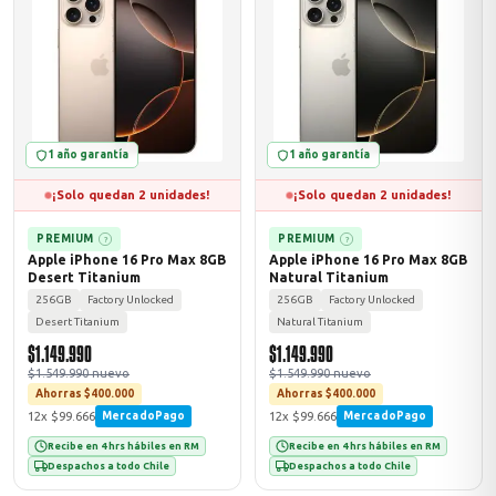
MSI
1 año garantía
1 año garantía
¡Solo quedan 2 unidades!
¡Solo quedan 2 unidades!
PREMIUM
PREMIUM
?
?
Apple iPhone 16 Pro Max 8GB
Apple iPhone 16 Pro Max 8GB
Desert Titanium
Natural Titanium
ACER
256GB
Factory Unlocked
256GB
Factory Unlocked
Desert Titanium
Natural Titanium
$1.149.990
$1.149.990
$1.549.990 nuevo
$1.549.990 nuevo
Ahorras $400.000
Ahorras $400.000
12x $99.666
12x $99.666
MercadoPago
MercadoPago
Recibe en 4 hrs hábiles en RM
Recibe en 4 hrs hábiles en RM
Despachos a todo Chile
Despachos a todo Chile