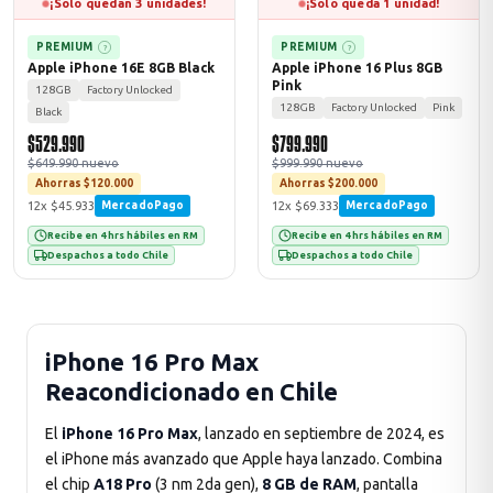
¡Solo quedan 3 unidades!
¡Solo queda 1 unidad!
PREMIUM
PREMIUM
?
?
Apple iPhone 16E 8GB Black
Apple iPhone 16 Plus 8GB
Pink
128GB
Factory Unlocked
128GB
Factory Unlocked
Pink
Black
$529.990
$799.990
$649.990 nuevo
$999.990 nuevo
Ahorras $120.000
Ahorras $200.000
12x $45.933
12x $69.333
MercadoPago
MercadoPago
Recibe en 4 hrs hábiles en RM
Recibe en 4 hrs hábiles en RM
Despachos a todo Chile
Despachos a todo Chile
iPhone 16 Pro Max
Reacondicionado en Chile
El
iPhone 16 Pro Max
, lanzado en septiembre de 2024, es
el iPhone más avanzado que Apple haya lanzado. Combina
el chip
A18 Pro
(3 nm 2da gen),
8 GB de RAM
, pantalla