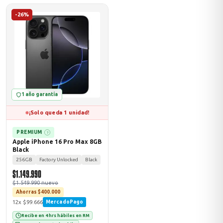
-26%
odos →
1 año garantía
¡Solo queda 1 unidad!
PREMIUM
?
Apple iPhone 16 Pro Max 8GB
Black
256GB
Factory Unlocked
Black
$1.149.990
$1.549.990 nuevo
Ahorras $400.000
12x $99.666
MercadoPago
Recibe en 4 hrs hábiles en RM