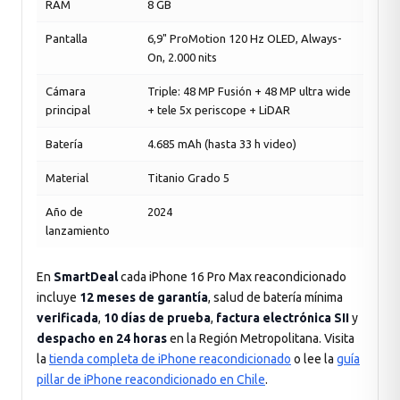
RAM
8 GB
Pantalla
6,9" ProMotion 120 Hz OLED, Always-
On, 2.000 nits
Cámara
Triple: 48 MP Fusión + 48 MP ultra wide
principal
+ tele 5x periscope + LiDAR
Batería
4.685 mAh (hasta 33 h video)
Material
Titanio Grado 5
Año de
2024
lanzamiento
En
SmartDeal
cada iPhone 16 Pro Max reacondicionado
incluye
12 meses de garantía
, salud de batería mínima
verificada
,
10 días de prueba
,
factura electrónica SII
y
despacho en 24 horas
en la Región Metropolitana. Visita
la
tienda completa de iPhone reacondicionado
o lee la
guía
pillar de iPhone reacondicionado en Chile
.