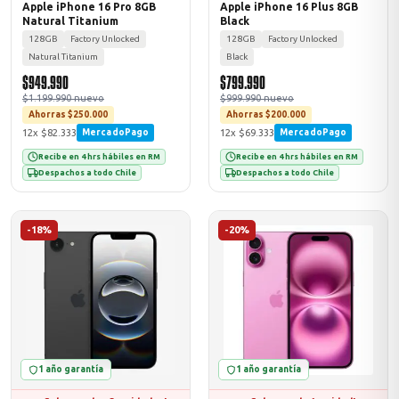
Apple iPhone 16 Pro 8GB
Apple iPhone 16 Plus 8GB
Natural Titanium
Black
128GB
Factory Unlocked
128GB
Factory Unlocked
Natural Titanium
Black
$949.990
$799.990
$1.199.990 nuevo
$999.990 nuevo
Ahorras $250.000
Ahorras $200.000
12x $82.333
12x $69.333
MercadoPago
MercadoPago
Recibe en 4 hrs hábiles en RM
Recibe en 4 hrs hábiles en RM
Despachos a todo Chile
Despachos a todo Chile
-18%
-20%
1 año garantía
1 año garantía