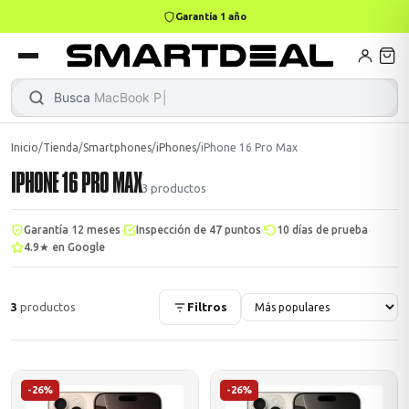
Garantía 1 año
books
Books
ktops
lets
Busca
|
Inicio
/
Tienda
/
Smartphones
/
iPhones
/
iPhone 16 Pro Max
IPHONE 16 PRO MAX
Gamer
MacBook Air
Mini PC
3
productos
·
·
·
Garantía 12 meses
Inspección de 47 puntos
10 días de prueba
4.9★ en Google
odos →
odos →
3
productos
Filtros
Apple
odos →
-26%
-26%