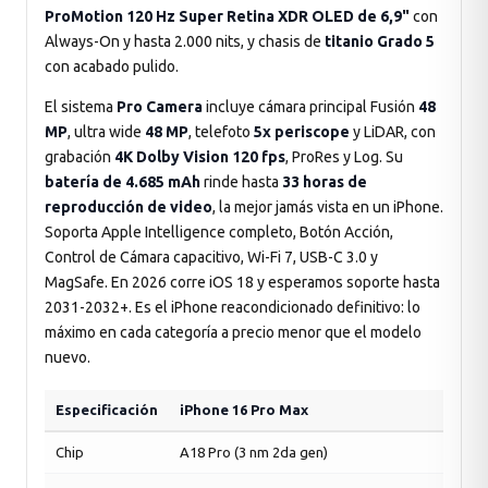
ProMotion 120 Hz Super Retina XDR OLED de 6,9"
con
Always-On y hasta 2.000 nits, y chasis de
titanio Grado 5
con acabado pulido.
El sistema
Pro Camera
incluye cámara principal Fusión
48
MP
, ultra wide
48 MP
, telefoto
5x periscope
y LiDAR, con
grabación
4K Dolby Vision 120 fps
, ProRes y Log. Su
batería de 4.685 mAh
rinde hasta
33 horas de
reproducción de video
, la mejor jamás vista en un iPhone.
Soporta Apple Intelligence completo, Botón Acción,
Control de Cámara capacitivo, Wi-Fi 7, USB-C 3.0 y
MagSafe. En 2026 corre iOS 18 y esperamos soporte hasta
2031-2032+. Es el iPhone reacondicionado definitivo: lo
máximo en cada categoría a precio menor que el modelo
nuevo.
Especificación
iPhone 16 Pro Max
Chip
A18 Pro (3 nm 2da gen)