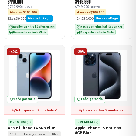
$449.990
$449.990
$749.990 nuevo
$749.990 nuevo
Ahorras $300.000
Ahorras $300.000
12x $39.000
12x $39.000
MercadoPago
MercadoPago
Recibe en 4 hrs hábiles en RM
Recibe en 4 hrs hábiles en RM
Despachos a todo Chile
Despachos a todo Chile
-40%
-29%
1 año garantía
1 año garantía
¡Solo quedan 2 unidades!
¡Solo quedan 3 unidades!
PREMIUM
PREMIUM
?
?
Apple iPhone 14 6GB Blue
Apple iPhone 15 Pro Max
8GB Blue
128GB
Factory Unlocked
Blue