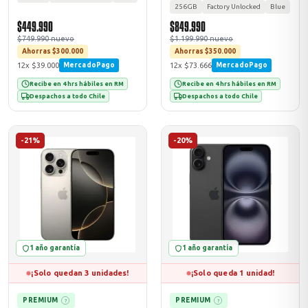
256GB
Factory Unlocked
Blue
$449.990
$849.990
$749.990 nuevo
$1.199.990 nuevo
Ahorras $300.000
Ahorras $350.000
12x $39.000
12x $73.666
MercadoPago
MercadoPago
Recibe en 4 hrs hábiles en RM
Recibe en 4 hrs hábiles en RM
Despachos a todo Chile
Despachos a todo Chile
-21%
-20%
1 año garantía
1 año garantía
¡Solo quedan 3 unidades!
¡Solo queda 1 unidad!
PREMIUM
PREMIUM
?
?