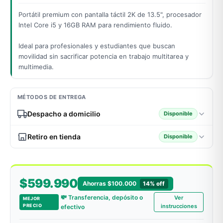
Portátil premium con pantalla táctil 2K de 13.5", procesador
Intel Core i5 y 16GB RAM para rendimiento fluido.
odos →
Ideal para profesionales y estudiantes que buscan
movilidad sin sacrificar potencia en trabajo multitarea y
multimedia.
MÉTODOS DE ENTREGA
Despacho a domicilio
Disponible
Retiro en tienda
Disponible
$599.990
Ahorras $100.000
14% off
💸 Transferencia, depósito o
Ver
MEJOR
PRECIO
instrucciones
efectivo