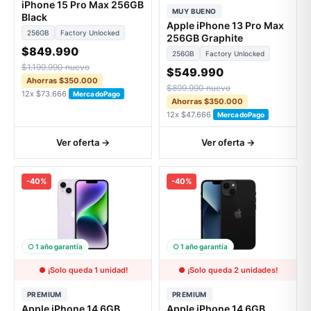
iPhone 15 Pro Max 256GB
MUY BUENO
Black
Apple iPhone 13 Pro Max
256GB
Factory Unlocked
256GB Graphite
$849.990
256GB
Factory Unlocked
$1.199.990 nuevo
$549.990
Ahorras $350.000
$899.990 nuevo
12x $73.666
MercadoPago
Ahorras $350.000
12x $47.666
MercadoPago
Ver oferta →
Ver oferta →
-40%
-40%
○ 1 año garantía
○ 1 año garantía
● ¡Solo queda 1 unidad!
● ¡Solo queda 2 unidades!
PREMIUM
PREMIUM
Apple iPhone 14 6GB
Apple iPhone 14 6GB