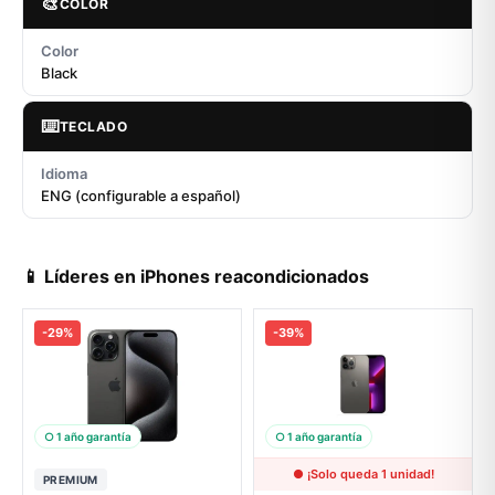
🎨
COLOR
Color
Black
⌨️
TECLADO
Idioma
ENG (configurable a español)
📱 Líderes en iPhones reacondicionados
-29%
-39%
○ 1 año garantía
○ 1 año garantía
● ¡Solo queda 1 unidad!
PREMIUM