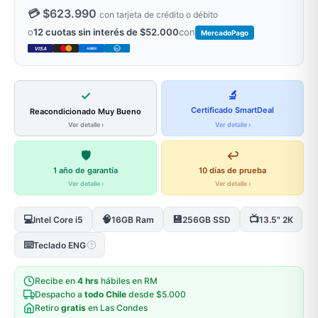
💳 $623.990
con tarjeta de crédito o débito
o
12 cuotas sin interés de $52.000
con
MercadoPago
VISA
AMEX
DC
✓
🔬
Certificado SmartDeal
Reacondicionado Muy Bueno
Ver detalle ›
Ver detalle ›
🛡️
↩️
1 año de garantía
10 días de prueba
Ver detalle ›
Ver detalle ›
💻
🧠
💾
📺
Intel Core i5
16GB Ram
256GB SSD
13.5" 2K
⌨️
Teclado ENG
?
Recibe en
4 hrs
hábiles en RM
Despacho a
todo Chile
desde $5.000
Retiro
gratis
en Las Condes