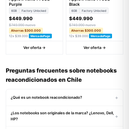
Purple
Black
6GB
Factory Unlocked
6GB
Factory Unlocked
$449.990
$449.990
$749.990 nuevo
$749.990 nuevo
Ahorras $300.000
Ahorras $300.000
12x $39.000
12x $39.000
MercadoPago
MercadoPago
Ver oferta →
Ver oferta →
Preguntas frecuentes sobre notebooks
reacondicionados en Chile
+
¿Qué es un notebook reacondicionado?
Un notebook reacondicionado es un equipo usado o de
¿Los notebooks son originales de la marca? ¿Lenovo, Dell,
retorno corporativo que pasó por un proceso certificado de
+
HP?
inspección, limpieza profunda, reemplazo de componentes
defectuosos (batería, teclado, SSD si aplica) y pruebas