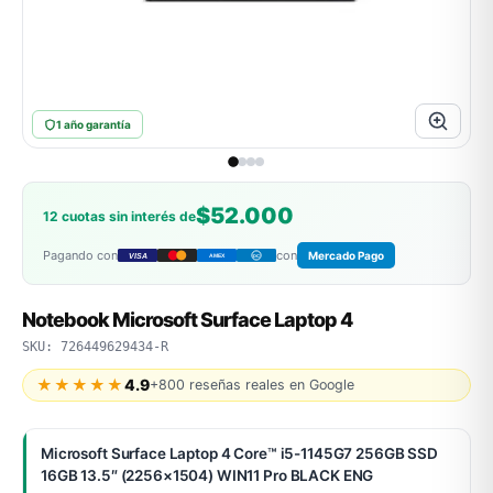
ASUS
1 año garantía
$52.000
12 cuotas sin interés de
Pagando con
con
Mercado Pago
VISA
AMEX
DC
ACER
Notebook Microsoft Surface Laptop 4
SKU: 726449629434-R
★★★★★
4.9
+800 reseñas reales en Google
Microsoft Surface Laptop 4 Core™ i5-1145G7 256GB SSD
16GB 13.5″ (2256×1504) WIN11 Pro BLACK ENG