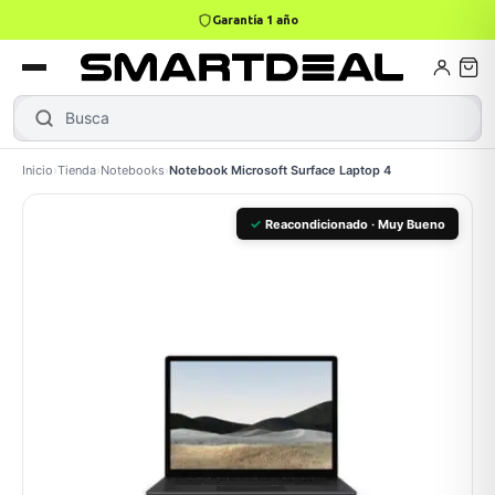
Garantía 1 año
4,9 · +800 reseñas Google
books
Books
ktops
lets
Busca
MacBo
Inicio
›
Tienda
›
Notebooks
›
Notebook Microsoft Surface Laptop 4
Gamer
MacBook Air
Mini PC
✓
Reacondicionado · Muy Bueno
odos →
odos →
Apple
odos →