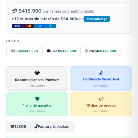
💳 $415.990
con tarjeta de crédito o débito
o
12 cuotas sin interés de $34.666
con
MercadoPago
VISA
AMEX
DC
COLOR
Blue
Black
Purple
$449.990
$449.990
$449.990
💎
🔬
Certificado SmartDeal
Reacondicionado Premium
Ver detalle ›
Ver detalle ›
🛡️
↩️
1 año de garantía
10 días de prueba
Ver detalle ›
Ver detalle ›
💾
🔓
128GB
Factory Unlocked