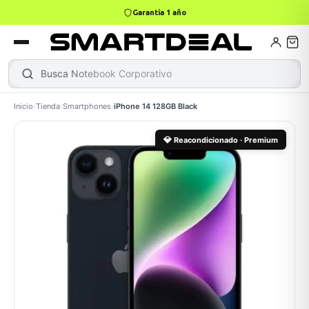
Garantía 1 año
4,9 · +800 reseñas Google
books
Books
ktops
lets
Busca
Notebook Corporativo
|
Inicio
›
Tienda
›
Smartphones
›
iPhone 14 128GB Black
Gamer
MacBook Air
Mini PC
💎
Reacondicionado · Premium
odos →
odos →
Apple
odos →