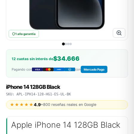
MSI
1 año garantía
$34.666
12 cuotas sin interés de
Pagando con
con
Mercado Pago
VISA
AMEX
DC
ACER
iPhone 14 128GB Black
SKU: APL-IPH14-128-HG1-ES-UL-BK
★★★★★
4.9
+800 reseñas reales en Google
Apple iPhone 14 128GB Black