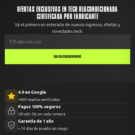
100% del dinero. Solo debes avisarnos con fotos dentro de
OFERTAS EXCLUSIVAS EN TECH REACONDICIONADA
las primeras 48 horas.
CERTIFICADA POR FABRICANTE
Sé el primero en enterarte de nuevos ingresos, ofertas y
novedades tech.
SUSCRIBIRME
4.9 en Google
+800 reseñas verificadas
Pagos 100% seguros
Cifrado SSL en cada compra
Garantía de 1 año
+ 10 días de prueba sin riesgo