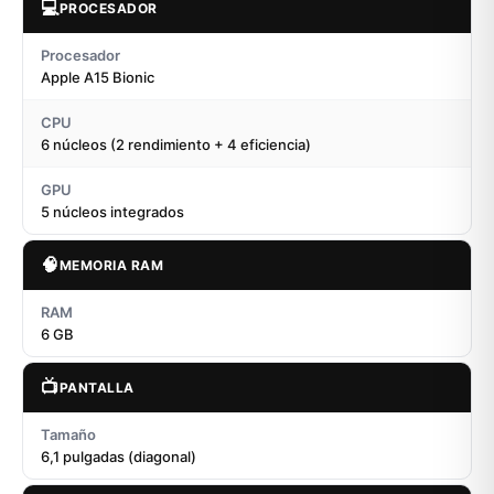
💻
PROCESADOR
Procesador
Apple A15 Bionic
CPU
6 núcleos (2 rendimiento + 4 eficiencia)
GPU
5 núcleos integrados
🧠
MEMORIA RAM
RAM
6 GB
📺
PANTALLA
Tamaño
6,1 pulgadas (diagonal)