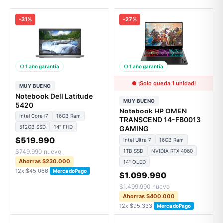
-31%
-27%
○ 1 año garantía
○ 1 año garantía
● ¡Solo queda 1 unidad!
MUY BUENO
Notebook Dell Latitude
MUY BUENO
5420
Notebook HP OMEN
Intel Core i7
16GB Ram
TRANSCEND 14-FB0013
512GB SSD
14" FHD
GAMING
$519.990
Intel Ultra 7
16GB Ram
$749.990 nuevo
1TB SSD
NVIDIA RTX 4060
Ahorras $230.000
14" OLED
12x $45.066
MercadoPago
$1.099.990
$1.499.990 nuevo
Ahorras $400.000
12x $95.333
MercadoPago