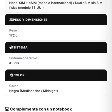
Nano-SIM + eSIM (modelo internacional) / Dual eSIM sin SIM
física (modelo EE.UU.)
⚖️
PESO Y DIMENSIONES
Peso
172 g
💿
SISTEMA
Sistema operativo
iOS 16
🎨
COLOR
Color
Negro (Medianoche / Midnight)
💻 Complementa con un notebook