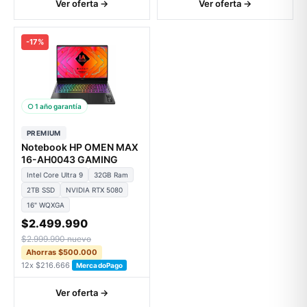
Ver oferta →
Ver oferta →
-17%
○ 1 año garantía
PREMIUM
Notebook HP OMEN MAX
16-AH0043 GAMING
Intel Core Ultra 9
32GB Ram
2TB SSD
NVIDIA RTX 5080
16" WQXGA
$2.499.990
$2.999.990 nuevo
Ahorras $500.000
12x $216.666
MercadoPago
Ver oferta →