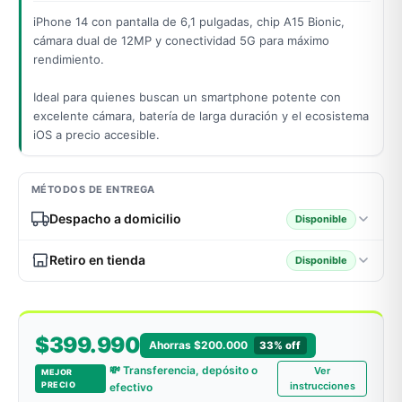
iPhone 14 con pantalla de 6,1 pulgadas, chip A15 Bionic,
cámara dual de 12MP y conectividad 5G para máximo
rendimiento.
odos →
Ideal para quienes buscan un smartphone potente con
excelente cámara, batería de larga duración y el ecosistema
iOS a precio accesible.
MÉTODOS DE ENTREGA
Despacho a domicilio
Disponible
Retiro en tienda
Disponible
$399.990
Ahorras $200.000
33% off
💸 Transferencia, depósito o
Ver
MEJOR
PRECIO
instrucciones
efectivo