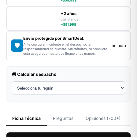
+$59.999
+2 años
Total 3 años
+$91.998
Envío protegido por SmartDeal.
🛡️
Ante cualquier incidente en el despacho, la
Incluido
responsabilidad es nuestra. Sin trámites, tu producto
está asegurado hasta que llegue a tus manos.
🚚 Calcular despacho
Ficha Técnica
Preguntas
Opiniones (700+)