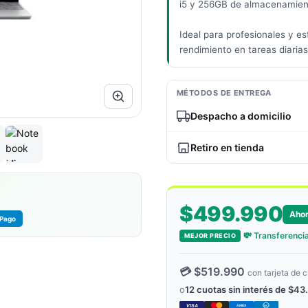
i5 y 256GB de almacenamient
Ideal para profesionales y es
rendimiento en tareas diarias
MÉTODOS DE ENTREGA
Despacho a domicilio
Retiro en tienda
$499.990
Aho
Pago
💸 Transferencia
MEJOR PRECIO
💳 $519.990
con tarjeta de c
o
12 cuotas sin interés de $43
VISA
AMEX
DC