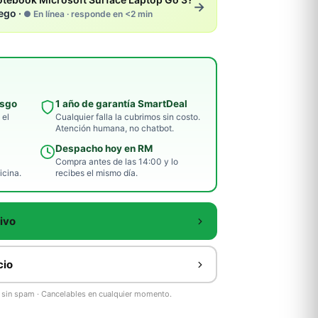
→
ego ·
● En línea · responde en <2 min
esgo
1 año de garantía SmartDeal
 el
Cualquier falla la cubrimos sin costo.
Atención humana, no chatbot.
Despacho hoy en RM
Compra antes de las 14:00 y lo
icina.
recibes el mismo día.
ivo
cio
as sin spam · Cancelables en cualquier momento.