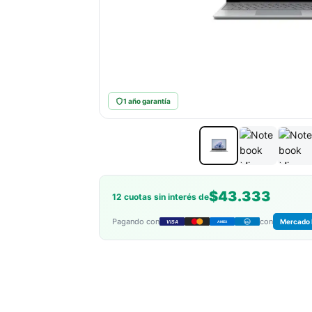
1 año garantía
$43.333
12 cuotas sin interés de
Pagando con
con
Mercado 
VISA
AMEX
DC