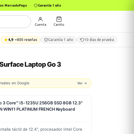
 con MercadoPago
·
Garantía 1 año
Cuenta
Carrito
4,9
· +800 reseñas
Garantía 1 año
10 días de prueba
Surface Laptop Go 3
reales en Google
Ver →
Go 3 Core™ i5-1235U 256GB SSD 8GB 12.3″
 WIN11 PLATINUM FRENCH Keyboard
ntalla táctil de 12.4", procesador Intel Core