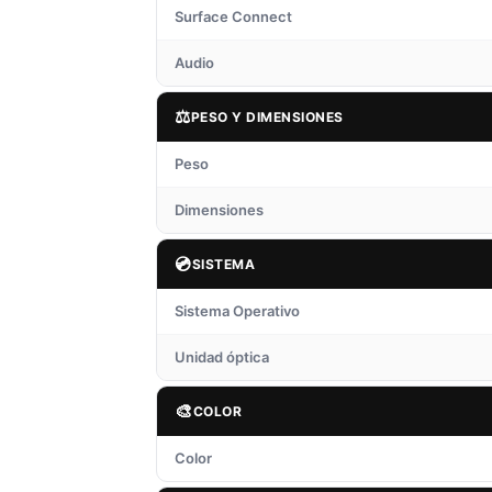
Surface Connect
Audio
⚖️
PESO Y DIMENSIONES
Peso
Dimensiones
💿
SISTEMA
Sistema Operativo
Unidad óptica
🎨
COLOR
Color