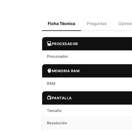
Ficha Técnica
Preguntas
Opinio
💻
PROCESADOR
Procesador
🧠
MEMORIA RAM
RAM
📺
PANTALLA
Tamaño
Resolución