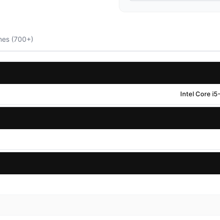
nes (700+)
Intel Core i