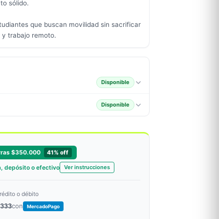
o sólido.
tudiantes que buscan movilidad sin sacrificar
 y trabajo remoto.
Disponible
Disponible
rras $350.000
41% off
, depósito o efectivo
Ver instrucciones
rédito o débito
.333
con
MercadoPago