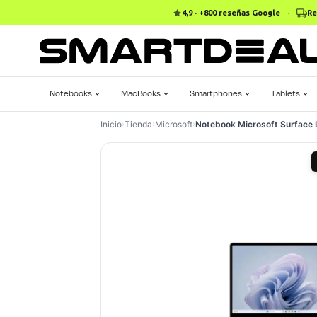
4,9 · +800 reseñas Google
·
Re
Notebooks
MacBooks
Smartphones
Tablets
Inicio
›
Tienda
›
Microsoft
›
Notebook Microsoft Surface 