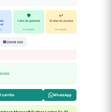
🛡️
↩️
ado
1 año de garantía
10 días de prueba
eal
e ›
Ver detalle ›
Ver detalle ›
💾
256GB SSD
$5.000
l carrito
WhatsApp
otebook Microsoft Surface Laptop Go 3?