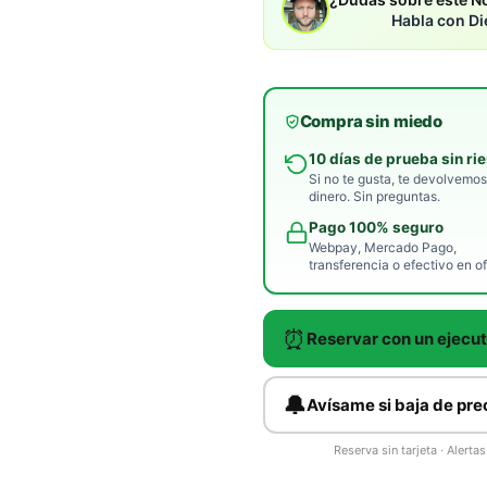
Habla con Di
Compra sin miedo
10 días de prueba sin ri
Si no te gusta, te devolvemos
dinero. Sin preguntas.
Pago 100% seguro
Webpay, Mercado Pago,
transferencia o efectivo en of
⏰
Reservar con un ejecut
🔔
Avísame si baja de pre
Reserva sin tarjeta · Alert