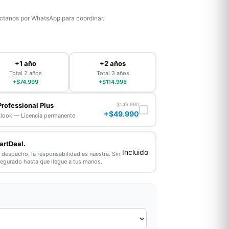
tanos por WhatsApp para coordinar.
+1 año
+2 años
Total 2 años
Total 3 años
+$74.999
+$114.998
Professional Plus
$149.990
+$49.990
tlook — Licencia permanente
artDeal.
Incluido
l despacho, la responsabilidad es nuestra. Sin
segurado hasta que llegue a tus manos.