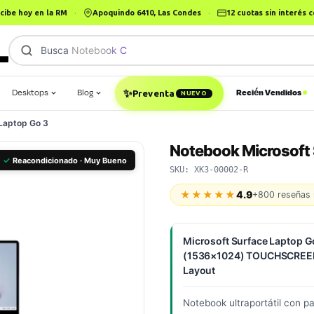
cibe hoy en la RM
·
Apoquindo 6410, Las Condes
·
12 cuotas sin interés
Busca
Notebook Corporativ
|
Desktops
Blog
Recién Vendidos
✨
Preventa
NUEVO
Laptop Go 3
Notebook Microsoft 
✓
Reacondicionado · Muy Bueno
SKU: XK3-00002-R
★★★★★
4.9
+800 reseñas 
Microsoft Surface Laptop 
(1536×1024) TOUCHSCREEN
Layout
Notebook ultraportátil con pa