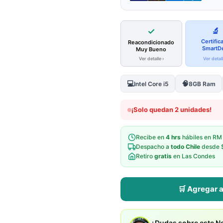
✓
🔬
Certific
Reacondicionado
SmartD
Muy Bueno
Ver detalle ›
Ver detall
💻
🧠
Intel Core i5
8GB Ram
¡Solo quedan 2 unidades!
Recibe en
4 hrs
hábiles en RM
Despacho a
todo Chile
desde 
Retiro
gratis
en Las Condes
🛒 Agregar a
¿Dudas sobre este N