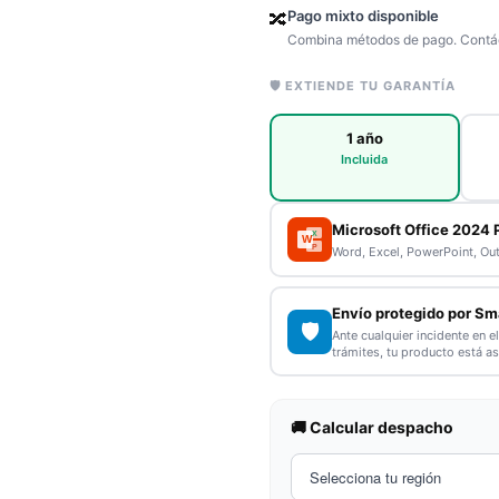
Pago mixto disponible
🔀
Combina métodos de pago. Contác
🛡️ EXTIENDE TU GARANTÍA
1 año
Incluida
Microsoft Office 2024 
X
W
P
Word, Excel, PowerPoint, Ou
Envío protegido por Sm
🛡️
Ante cualquier incidente en e
trámites, tu producto está a
🚚 Calcular despacho