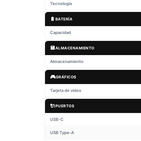
Tecnología
🔋
BATERÍA
Capacidad
💾
ALMACENAMIENTO
Almacenamiento
🎮
GRÁFICOS
Tarjeta de video
🔌
PUERTOS
USB-C
USB Type-A