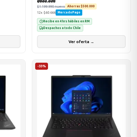
$1.199.990 nuevo
Ahorras $500.000
12x $60.666
MercadoPago
Recibe en 4 hrs hábiles en RM
Despachos a todo Chile
Ver oferta →
-33%