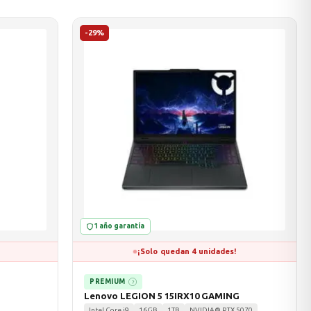
-29%
1 año garantía
¡Solo quedan 4 unidades!
PREMIUM
?
G
Lenovo LEGION 5 15IRX10 GAMING
Intel Core i9
16GB
1TB
NVIDIA® RTX 5070