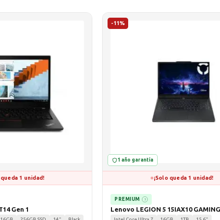
-11%
1 año garantía
 queda 1 unidad!
¡Solo queda 1 unidad!
PREMIUM
?
T14 Gen 1
Lenovo LEGION 5 15IAX10 GAMIN
16GB
256GB SSD
14"
Black
Intel Core Ultra 7
16GB
1TB
15.6"