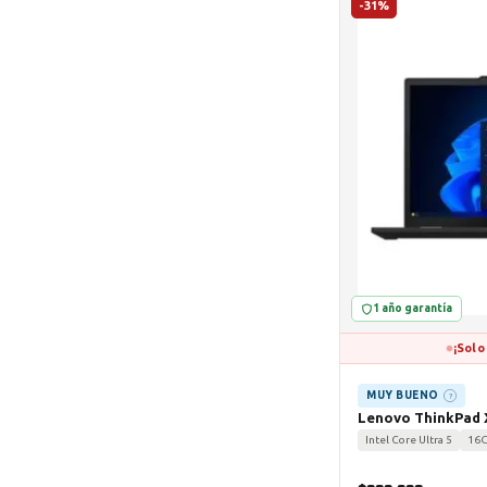
-31%
1 año garantía
¡Solo
MUY BUENO
?
Lenovo ThinkPad X
Intel Core Ultra 5
16