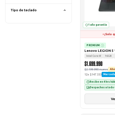
Tipo de teclado
1 año garantía
¡Solo q
PREMIUM
?
Lenovo LEGION 5
Intel Core i9
16GB
$1.699.990
$2.199.990 nuevo
Aho
12x $147.333
Mercad
Recibe en 4 hrs há
Despachos a todo 
Ve