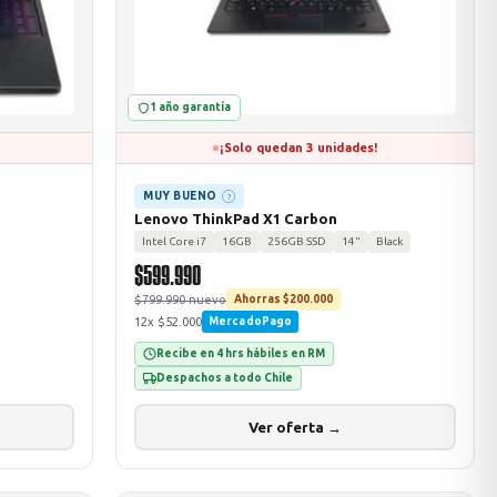
1 año garantía
¡Solo quedan 3 unidades!
MUY BUENO
?
Lenovo ThinkPad X1 Carbon
Intel Core i7
16GB
256GB SSD
14"
Black
$599.990
$799.990 nuevo
Ahorras $200.000
12x $52.000
MercadoPago
Recibe en 4 hrs hábiles en RM
Despachos a todo Chile
Ver oferta →