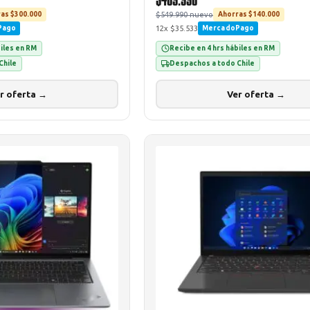
$549.990 nuevo
as $300.000
Ahorras $140.000
12x $35.533
Pago
MercadoPago
biles en RM
Recibe en 4 hrs hábiles en RM
Chile
Despachos a todo Chile
r oferta →
Ver oferta →