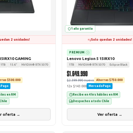
1 año garantía
uedan 2 unidades!
¡Solo quedan 2 unidades!
PREMIUM
?
 15IRX10 GAMING
Lenovo Legion 5 15IRX10
1TB
15.6"
NVIDIA® RTX 5070
1TB
NVIDIA® RTX 5070
Eclipse Black
$1.649.990
$2.399.990 nuevo
rras $500.000
Ahorras $750.000
12x $143.000
oPago
MercadoPago
biles en RM
Recibe en 4 hrs hábiles en RM
Chile
Despachos a todo Chile
r oferta →
Ver oferta →