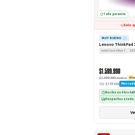
1 año garantía
¡Solo q
MUY BUENO
?
Lenovo ThinkPad X
Intel Core Ultra 7
32
$1.599.990
$1.999.990 nuevo
Aho
12x $138.666
Mercad
Recibe en 4 hrs há
Despachos a todo 
Ve