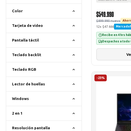
Color
$549.990
$899.990 nuevo
Ahorr
Tarjeta de video
12x $47.666
Mercado
Recibe en 4 hrs há
Pantalla táctil
Despachos a todo 
Ve
Teclado backlit
Teclado RGB
-23%
Lector de huellas
Windows
2 en 1
Resolución pantalla