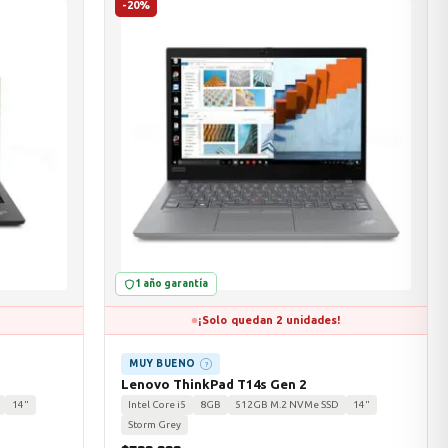
-20%
1 año garantía
¡Solo quedan 2 unidades!
MUY BUENO
?
Lenovo ThinkPad T14s Gen 2
14"
Intel Core i5
8GB
512GB M.2 NVMe SSD
14"
Storm Grey