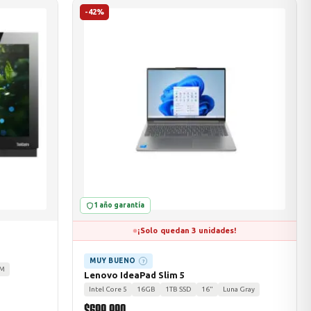
-42%
1 año garantía
¡Solo quedan 3 unidades!
MUY BUENO
?
MM
Lenovo IdeaPad Slim 5
Intel Core 5
16GB
1TB SSD
16"
Luna Gray
$699.990