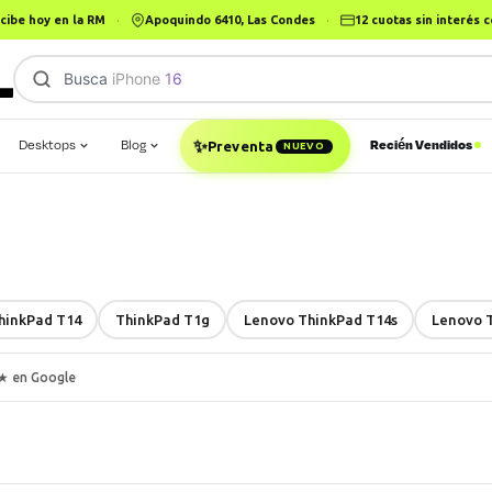
cibe hoy en la RM
·
Apoquindo 6410, Las Condes
·
12 cuotas sin interés
Busca
✨
Desktops
Blog
Recién Vendidos
Preventa
NUEVO
hinkPad T14
ThinkPad T1g
Lenovo ThinkPad T14s
Lenovo 
★ en Google