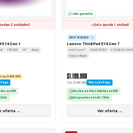
1 año garantía
uedan 2 unidades!
¡Solo queda 1 unidad!
MUY BUENO
?
9 14 Gen 1
Lenovo ThinkPad E14 Gen 7
GB
1TB SSD
14"
Black
Intel Core 7
16GB DDR5
512GB M.2 NV
Eclipse Black
$1.199.990
rras $400.000
12x $104.000
oPago
MercadoPago
biles en RM
Recibe en 4 hrs hábiles en RM
Chile
Despachos a todo Chile
r oferta →
Ver oferta →