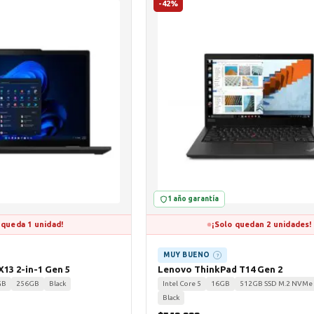
-42%
1 año garantía
 queda 1 unidad!
¡Solo quedan 2 unidades!
MUY BUENO
?
13 2-in-1 Gen 5
Lenovo ThinkPad T14 Gen 2
GB
256GB
Black
Intel Core 5
16GB
512GB SSD M.2 NVMe
Black