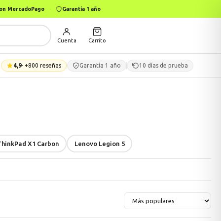
 con MercadoPago
·
Garantía 1 año
Cuenta
Carrito
4,9
· +800 reseñas
Garantía 1 año
10 días de prueba
ThinkPad X1 Carbon
Lenovo Legion 5