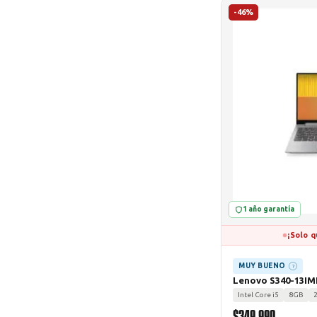
-46%
1 año garantía
¡Solo q
MUY BUENO
?
Lenovo S340-13IM
Intel Core i5
8GB
$349.990