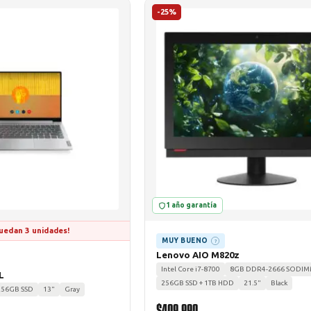
-25%
1 año garantía
uedan 3 unidades!
MUY BUENO
?
Lenovo AIO M820z
Intel Core i7-8700
8GB DDR4-2666 SODI
L
256GB SSD + 1TB HDD
21.5"
Black
256GB SSD
13"
Gray
$409.990