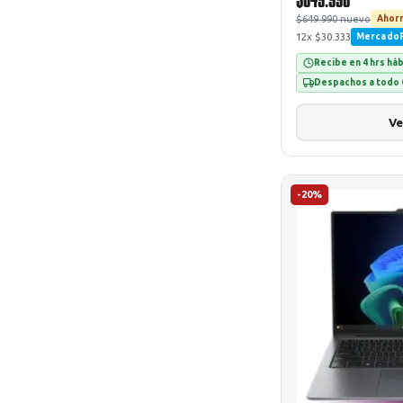
$649.990 nuevo
Ahorr
12x $30.333
Mercado
Recibe en 4 hrs há
Despachos a todo 
Ve
-20%