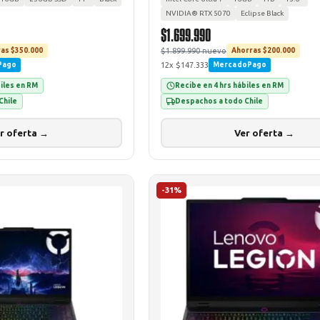
NVIDIA® RTX 5070
Eclipse Black
$1.699.990
$1.899.990 nuevo
as $350.000
Ahorras $200.000
12x $147.333
Pago
MercadoPago
biles en RM
Recibe en 4 hrs hábiles en RM
Chile
Despachos a todo Chile
r oferta →
Ver oferta →
-31%