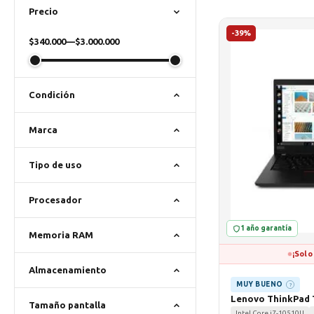
Precio
-39%
$340.000
—
$3.000.000
Condición
Marca
Tipo de uso
Procesador
1 año garantía
Memoria RAM
¡Solo
Almacenamiento
MUY BUENO
?
Lenovo ThinkPad 
Tamaño pantalla
Intel Core i7-10510U