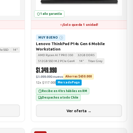
1 año garantía
¡Solo queda 1 unidad!
MUY BUENO
?
Lenovo ThinkPad P14s Gen 6 Mobile
Workstation
Me SSD
14"
AMD Ryzen AI 7 PRO 350
32GB DDR5
512GB SSD M.2 PCIe Gen4
14"
Titan Grey
$1.349.990
$1.999.990 nuevo
Ahorras $650.000
12x $117.000
MercadoPago
Recibe en 4 hrs hábiles en RM
Despachos a todo Chile
Ver oferta →