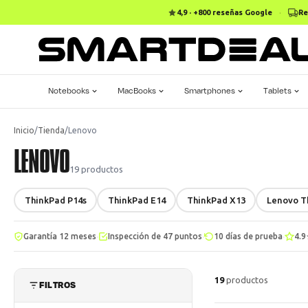
4,9 · +800 reseñas Google
·
Re
Notebooks
MacBooks
Smartphones
Tablets
Inicio
/
Tienda
/
Lenovo
LENOVO
19
productos
ThinkPad P14s
ThinkPad E14
ThinkPad X13
Lenovo T
·
·
·
Garantía 12 meses
Inspección de 47 puntos
10 días de prueba
4.9
19
productos
FILTROS