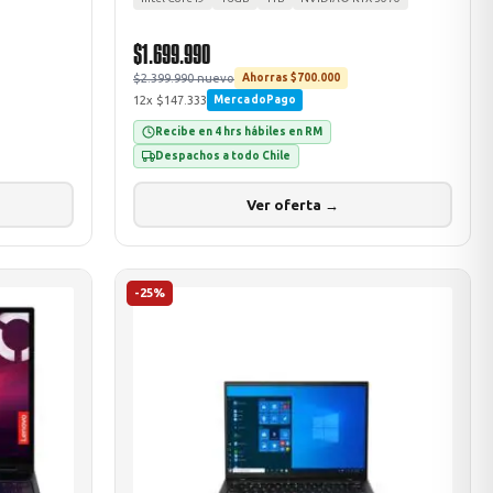
$1.699.990
$2.399.990 nuevo
Ahorras $700.000
12x $147.333
MercadoPago
Recibe en 4 hrs hábiles en RM
Despachos a todo Chile
Ver oferta →
-25%