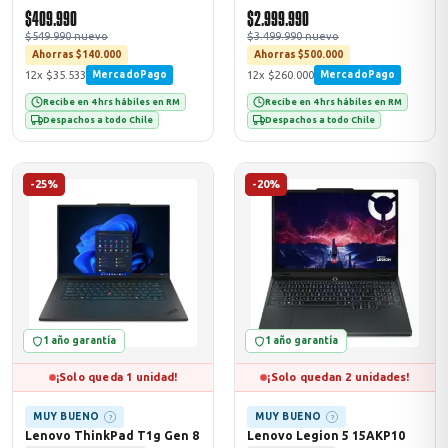
$409.990
$2.999.990
$549.990 nuevo
$3.499.990 nuevo
Ahorras $140.000
Ahorras $500.000
12x $35.533
12x $260.000
MercadoPago
MercadoPago
Recibe en 4 hrs hábiles en RM
Recibe en 4 hrs hábiles en RM
Despachos a todo Chile
Despachos a todo Chile
-25%
-20%
1 año garantía
1 año garantía
¡Solo queda 1 unidad!
¡Solo quedan 2 unidades!
MUY BUENO
MUY BUENO
?
?
Lenovo ThinkPad T1g Gen 8
Lenovo Legion 5 15AKP10