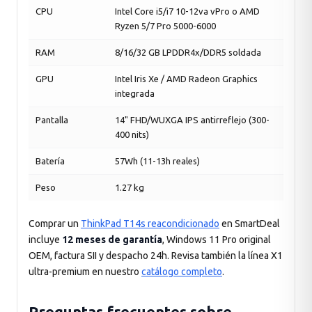
CPU
Intel Core i5/i7 10-12va vPro o AMD
Ryzen 5/7 Pro 5000-6000
RAM
8/16/32 GB LPDDR4x/DDR5 soldada
GPU
Intel Iris Xe / AMD Radeon Graphics
integrada
Pantalla
14" FHD/WUXGA IPS antirreflejo (300-
400 nits)
Batería
57Wh (11-13h reales)
Peso
1.27 kg
Comprar un
ThinkPad T14s reacondicionado
en SmartDeal
incluye
12 meses de garantía
, Windows 11 Pro original
OEM, factura SII y despacho 24h. Revisa también la línea X1
ultra-premium en nuestro
catálogo completo
.
Preguntas frecuentes sobre