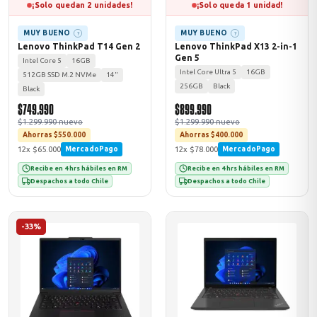
¡Solo quedan 2 unidades!
¡Solo queda 1 unidad!
MUY BUENO
MUY BUENO
?
?
Lenovo ThinkPad T14 Gen 2
Lenovo ThinkPad X13 2-in-1
Gen 5
Intel Core 5
16GB
Intel Core Ultra 5
16GB
512GB SSD M.2 NVMe
14"
256GB
Black
Black
$749.990
$899.990
$1.299.990 nuevo
$1.299.990 nuevo
Ahorras $550.000
Ahorras $400.000
12x $65.000
12x $78.000
MercadoPago
MercadoPago
Recibe en 4 hrs hábiles en RM
Recibe en 4 hrs hábiles en RM
Despachos a todo Chile
Despachos a todo Chile
-33%