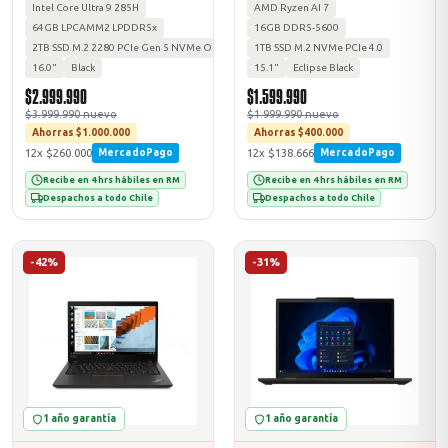
Intel Core Ultra 9 285H
AMD Ryzen AI 7
64GB LPCAMM2 LPDDR5x
16GB DDR5-5600
2TB SSD M.2 2280 PCIe Gen 5 NVMe Opal 2.0
1TB SSD M.2 NVMe PCIe 4.0
16.0"
Black
15.1"
Eclipse Black
$2.999.990
$1.599.990
$3.999.990 nuevo
$1.999.990 nuevo
Ahorras $1.000.000
Ahorras $400.000
12x $260.000
12x $138.666
MercadoPago
MercadoPago
Recibe en 4 hrs hábiles en RM
Recibe en 4 hrs hábiles en RM
Despachos a todo Chile
Despachos a todo Chile
-42%
-31%
1 año garantía
1 año garantía