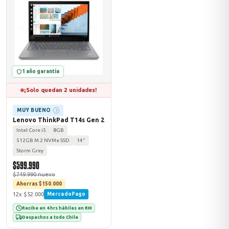
ASUS
1 año garantía
¡Solo quedan 2 unidades!
MUY BUENO
?
Lenovo ThinkPad T14s Gen 2
Intel Core i5
8GB
ACER
512GB M.2 NVMe SSD
14"
Storm Grey
$599.990
$749.990 nuevo
Ahorras $150.000
12x $52.000
MercadoPago
Recibe en 4 hrs hábiles en RM
Despachos a todo Chile