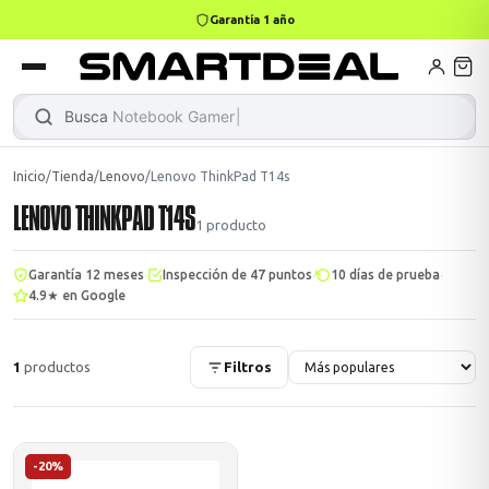
Garantía 1 año
books
Books
ktops
lets
Busca
Notebook Gamer
|
Inicio
/
Tienda
/
Lenovo
/
Lenovo ThinkPad T14s
LENOVO THINKPAD T14S
Gamer
MacBook Air
Mini PC
1
producto
·
·
·
Garantía 12 meses
Inspección de 47 puntos
10 días de prueba
4.9★ en Google
odos →
odos →
1
productos
Filtros
Apple
odos →
-20%