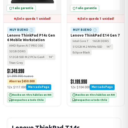
1 año garantía
1 año garantía
¡Solo queda 1 unidad!
¡Solo queda 1 unidad!
MUY BUENO
MUY BUENO
?
?
Lenovo ThinkPad P14s Gen
Lenovo ThinkPad E14 Gen 7
6 Mobile Workstation
Intel Core 7
16GB DDR5
AMD Ryzen AI 7 PRO 350
512GB M.2 NVMe SSD
14"
32GB DDR5
Eclipse Black
512GB SSD M.2 PCIe Gen4
14"
Titan Grey
$1.349.990
$1.999.990 nuevo
$1.199.990
Ahorras $650.000
12x $117.000
12x $104.000
MercadoPago
MercadoPago
Recibe en 4 hrs hábiles en RM
Recibe en 4 hrs hábiles en RM
Despachos a todo Chile
Despachos a todo Chile
Lenovo ThinkPad T14s