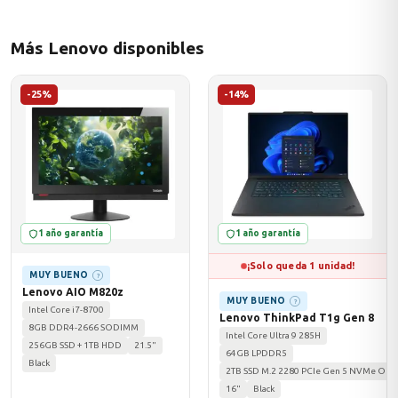
Más Lenovo disponibles
odos →
-25%
-14%
1 año garantía
1 año garantía
¡Solo queda 1 unidad!
MUY BUENO
?
Lenovo AIO M820z
MUY BUENO
?
Intel Core i7-8700
Lenovo ThinkPad T1g Gen 8
8GB DDR4-2666 SODIMM
Intel Core Ultra 9 285H
256GB SSD + 1TB HDD
21.5"
64GB LPDDR5
Black
2TB SSD M.2 2280 PCIe Gen 5 NVMe Opal
16"
Black