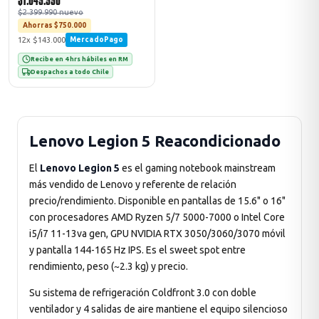
$1.649.990
$2.399.990 nuevo
Ahorras $750.000
12x $143.000
MercadoPago
Recibe en 4 hrs hábiles en RM
Despachos a todo Chile
Lenovo Legion 5 Reacondicionado
El
Lenovo Legion 5
es el gaming notebook mainstream
más vendido de Lenovo y referente de relación
precio/rendimiento. Disponible en pantallas de 15.6" o 16"
con procesadores AMD Ryzen 5/7 5000-7000 o Intel Core
i5/i7 11-13va gen, GPU NVIDIA RTX 3050/3060/3070 móvil
y pantalla 144-165 Hz IPS. Es el sweet spot entre
rendimiento, peso (~2.3 kg) y precio.
Su sistema de refrigeración Coldfront 3.0 con doble
ventilador y 4 salidas de aire mantiene el equipo silencioso