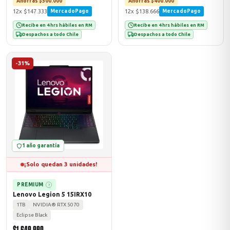
Ahorras $500.000
Ahorras $400.000
12x $147.333
12x $138.666
MercadoPago
MercadoPago
Recibe en 4 hrs hábiles en RM
Recibe en 4 hrs hábiles en RM
Despachos a todo Chile
Despachos a todo Chile
-31%
1 año garantía
¡Solo quedan 3 unidades!
PREMIUM
?
Lenovo Legion 5 15IRX10
1TB
NVIDIA® RTX 5070
Eclipse Black