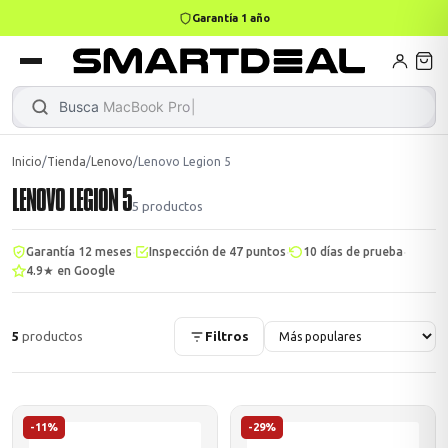
Garantía 1 año
books
Books
ktops
lets
Busca
MacBoo
Inicio
/
Tienda
/
Lenovo
/
Lenovo Legion 5
LENOVO LEGION 5
Gamer
MacBook Air
Mini PC
5
productos
·
·
·
Garantía 12 meses
Inspección de 47 puntos
10 días de prueba
4.9★ en Google
odos →
odos →
5
productos
Filtros
Apple
odos →
-11%
-29%