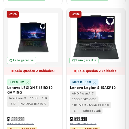
-23%
-20%
odos →
1 año garantía
1 año garantía
¡Solo quedan 2 unidades!
¡Solo quedan 2 unidades!
PREMIUM
MUY BUENO
?
?
Lenovo LEGION 5 15IRX10
Lenovo Legion 5 15AKP10
GAMING
AMD Ryzen AI 7
Intel Core i9
16GB
1TB
16GB DDR5-5600
15.6"
NVIDIA® RTX 5070
1TB SSD M.2 NVMe PCIe 4.0
15.1"
Eclipse Black
$1.699.990
$1.599.990
$2.199.990 nuevo
$1.999.990 nuevo