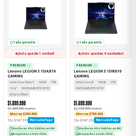
ASUS
1 año garantía
1 año garantía
¡Solo queda 1 unidad!
¡Solo quedan 4 unidades!
PREMIUM
PREMIUM
?
?
Lenovo LEGION 5 15IAX10
Lenovo LEGION 5 15IRX10
GAMING
GAMING
ACER
Intel Core Ultra 7
16GB
1TB
Intel Core i9
16GB
1TB
15.6"
NVIDIA® RTX 5070
NVIDIA® RTX 5070
Eclipse Black
$1.699.990
$1.699.990
$1.899.990 nuevo
$2.399.990 nuevo
Ahorras $200.000
Ahorras $700.000
12x $147.333
12x $147.333
MercadoPago
MercadoPago
Recibe en 4 hrs hábiles en RM
Recibe en 4 hrs hábiles en RM
Despachos a todo Chile
Despachos a todo Chile