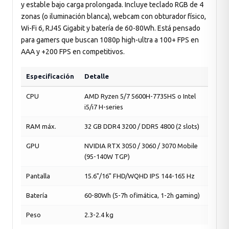
y estable bajo carga prolongada. Incluye teclado RGB de 4
zonas (o iluminación blanca), webcam con obturador físico,
Wi-Fi 6, RJ45 Gigabit y batería de 60-80Wh. Está pensado
para gamers que buscan 1080p high-ultra a 100+ FPS en
AAA y +200 FPS en competitivos.
Especificación
Detalle
CPU
AMD Ryzen 5/7 5600H-7735HS o Intel
i5/i7 H-series
RAM máx.
32 GB DDR4 3200 / DDR5 4800 (2 slots)
GPU
NVIDIA RTX 3050 / 3060 / 3070 Mobile
(95-140W TGP)
Pantalla
15.6"/16" FHD/WQHD IPS 144-165 Hz
Batería
60-80Wh (5-7h ofimática, 1-2h gaming)
Peso
2.3-2.4 kg