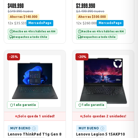
$409.990
$2.999.990
$549.990 nuevo
$3.499.990 nuevo
Ahorras $140.000
Ahorras $500.000
12x $35.533
12x $260.000
MercadoPago
MercadoPago
Recibe en 4 hrs hábiles en RM
Recibe en 4 hrs hábiles en RM
Despachos a todo Chile
Despachos a todo Chile
-25%
-20%
1 año garantía
1 año garantía
¡Solo queda 1 unidad!
¡Solo quedan 2 unidades!
MUY BUENO
MUY BUENO
?
?
Lenovo ThinkPad T1g Gen 8
Lenovo Legion 5 15AKP10