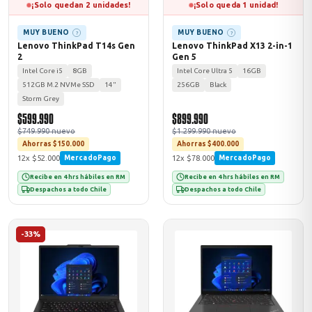
¡Solo quedan 2 unidades!
¡Solo queda 1 unidad!
MUY BUENO
MUY BUENO
?
?
Lenovo ThinkPad T14s Gen
Lenovo ThinkPad X13 2-in-1
2
Gen 5
Intel Core i5
8GB
Intel Core Ultra 5
16GB
512GB M.2 NVMe SSD
14"
256GB
Black
Storm Grey
$599.990
$899.990
$749.990 nuevo
$1.299.990 nuevo
Ahorras $150.000
Ahorras $400.000
12x $52.000
12x $78.000
MercadoPago
MercadoPago
Recibe en 4 hrs hábiles en RM
Recibe en 4 hrs hábiles en RM
Despachos a todo Chile
Despachos a todo Chile
-33%