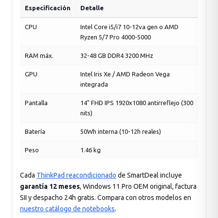
Especificación
Detalle
CPU
Intel Core i5/i7 10-12va gen o AMD
Ryzen 5/7 Pro 4000-5000
RAM máx.
32-48 GB DDR4 3200 MHz
GPU
Intel Iris Xe / AMD Radeon Vega
integrada
Pantalla
14" FHD IPS 1920x1080 antirreflejo (300
nits)
Batería
50Wh interna (10-12h reales)
Peso
1.46 kg
Cada
ThinkPad reacondicionado
de SmartDeal incluye
garantía 12 meses
, Windows 11 Pro OEM original, factura
SII y despacho 24h gratis. Compara con otros modelos en
nuestro catálogo de notebooks
.