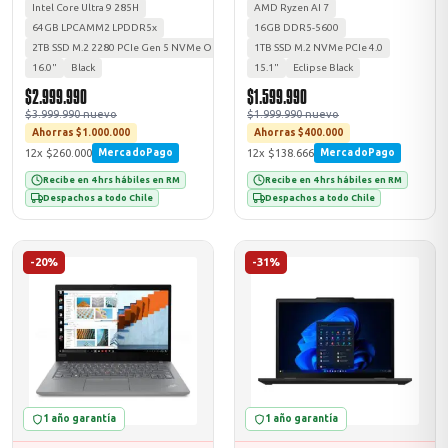
Intel Core Ultra 9 285H
AMD Ryzen AI 7
64GB LPCAMM2 LPDDR5x
16GB DDR5-5600
2TB SSD M.2 2280 PCIe Gen 5 NVMe Opal 2.0
1TB SSD M.2 NVMe PCIe 4.0
16.0"
Black
15.1"
Eclipse Black
$2.999.990
$1.599.990
$3.999.990 nuevo
$1.999.990 nuevo
Ahorras $1.000.000
Ahorras $400.000
12x $260.000
12x $138.666
MercadoPago
MercadoPago
Recibe en 4 hrs hábiles en RM
Recibe en 4 hrs hábiles en RM
Despachos a todo Chile
Despachos a todo Chile
-20%
-31%
1 año garantía
1 año garantía