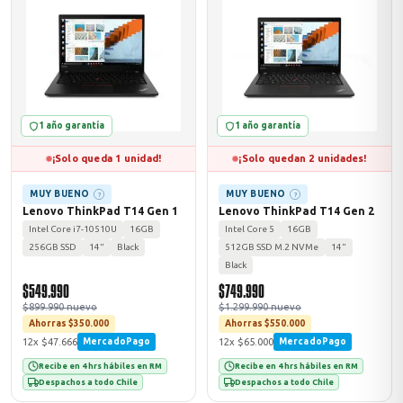
MSI
1 año garantía
1 año garantía
¡Solo queda 1 unidad!
¡Solo quedan 2 unidades!
MUY BUENO
MUY BUENO
?
?
Lenovo ThinkPad T14 Gen 1
Lenovo ThinkPad T14 Gen 2
Intel Core i7-10510U
16GB
Intel Core 5
16GB
ACER
256GB SSD
14"
Black
512GB SSD M.2 NVMe
14"
Black
$549.990
$749.990
$899.990 nuevo
$1.299.990 nuevo
Ahorras $350.000
Ahorras $550.000
12x $47.666
12x $65.000
MercadoPago
MercadoPago
Recibe en 4 hrs hábiles en RM
Recibe en 4 hrs hábiles en RM
Despachos a todo Chile
Despachos a todo Chile