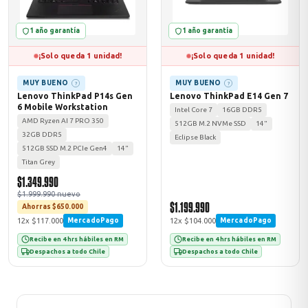
1 año garantía
1 año garantía
¡Solo queda 1 unidad!
¡Solo queda 1 unidad!
MUY BUENO
MUY BUENO
?
?
Lenovo ThinkPad P14s Gen
Lenovo ThinkPad E14 Gen 7
6 Mobile Workstation
Intel Core 7
16GB DDR5
AMD Ryzen AI 7 PRO 350
512GB M.2 NVMe SSD
14"
32GB DDR5
Eclipse Black
512GB SSD M.2 PCIe Gen4
14"
Titan Grey
$1.349.990
$1.999.990 nuevo
$1.199.990
Ahorras $650.000
12x $117.000
12x $104.000
MercadoPago
MercadoPago
Recibe en 4 hrs hábiles en RM
Recibe en 4 hrs hábiles en RM
Despachos a todo Chile
Despachos a todo Chile