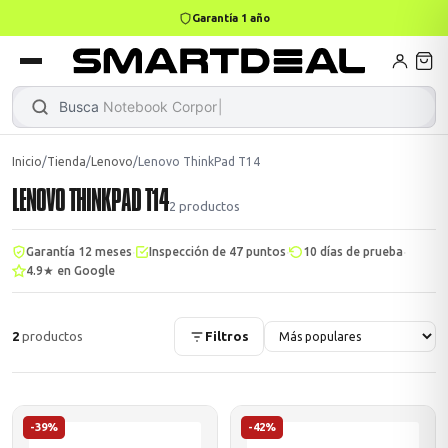
Garantía 1 año
books
Books
ktops
lets
Busca
Notebook Corporativo
Inicio
/
Tienda
/
Lenovo
/
Lenovo ThinkPad T14
LENOVO THINKPAD T14
Gamer
MacBook Air
Mini PC
2
productos
·
·
·
Garantía 12 meses
Inspección de 47 puntos
10 días de prueba
4.9★ en Google
odos →
odos →
2
productos
Filtros
Apple
odos →
-39%
-42%