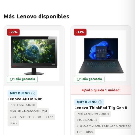
Más Lenovo disponibles
odos →
-25%
-14%
1 año garantía
1 año garantía
¡Solo queda 1 unidad!
MUY BUENO
?
Lenovo AIO M820z
MUY BUENO
?
Intel Core i7-8700
Lenovo ThinkPad T1g Gen 8
8GB DDR4-2666 SODIMM
Intel Core Ultra 9 285H
256GB SSD + 1TB HDD
21.5"
64GB LPDDR5
Black
2TB SSD M.2 2280 PCIe Gen 5 NVMe Opal
16"
Black