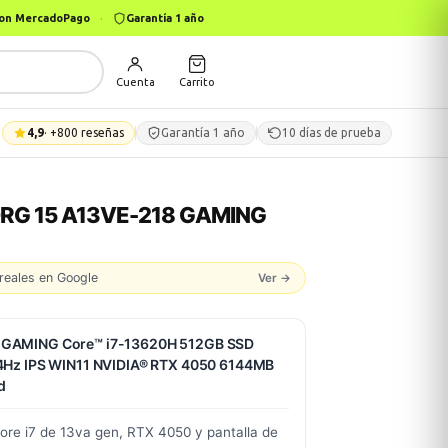
 con MercadoPago
·
Garantía 1 año
Cuenta
Carrito
4,9
· +800 reseñas
Garantía 1 año
10 días de prueba
RG 15 A13VE-218 GAMING
reales en Google
Ver →
 GAMING Core™ i7-13620H 512GB SSD
4Hz IPS WIN11 NVIDIA® RTX 4050 6144MB
d
ore i7 de 13va gen, RTX 4050 y pantalla de