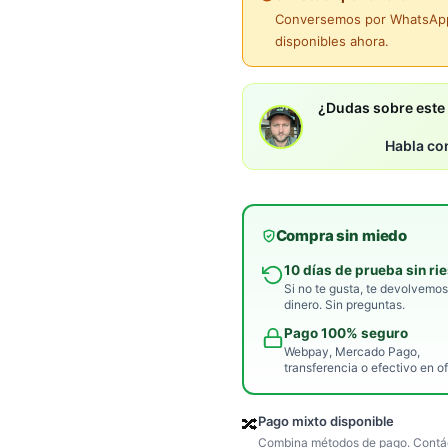
Conversemos por WhatsApp 
disponibles ahora.
¿Dudas sobre est
Habla co
Compra sin miedo
10 días de prueba sin ri
Si no te gusta, te devolvemos
dinero. Sin preguntas.
Pago 100% seguro
Webpay, Mercado Pago,
transferencia o efectivo en of
Pago mixto disponible
🔀
Combina métodos de pago. Contác