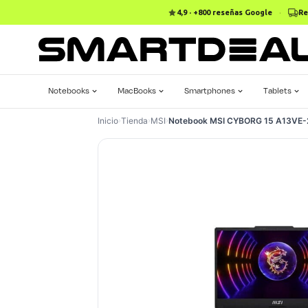
4,9 · +800 reseñas Google
·
Re
Notebooks
MacBooks
Smartphones
Tablets
Inicio
›
Tienda
›
MSI
›
Notebook MSI CYBORG 15 A13VE