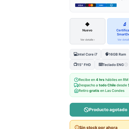
VISA
AMEX
DC
◆
🔬
Nuevo
Certific
SmartD
Ver detalle ›
Ver detall
💻
🧠
Intel Core i7
16GB Ram
📺
⌨️
15" FHD
Teclado ENG
?
Recibe en
4 hrs
hábiles en RM
Despacho a
todo Chile
desde 
Retiro
gratis
en Las Condes
Producto agotado
Sin stock por ahora