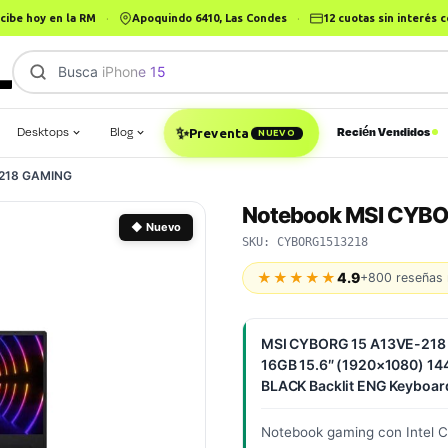
cibe hoy en la RM
·
Apoquindo 6410, Las Condes
·
12 cuotas sin interés
Busca
Ma
|
Desktops
Blog
Recién Vendidos
✨
Preventa
NUEVO
-218 GAMING
Notebook MSI CYBO
◆ Nuevo
SKU: CYBORG1513218
★★★★★
4.9
+800 reseñas 
MSI CYBORG 15 A13VE-218
16GB 15.6″ (1920×1080) 14
BLACK Backlit ENG Keyboar
Notebook gaming con Intel C