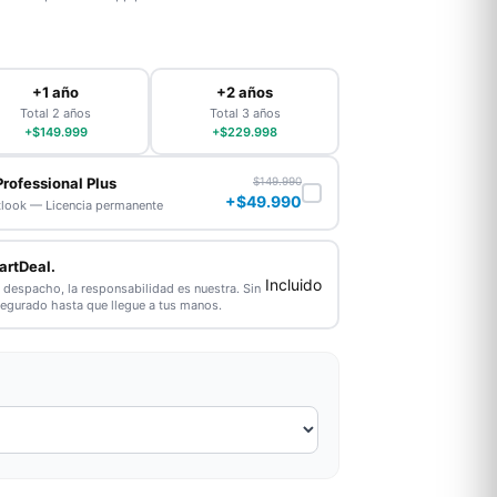
+1 año
+2 años
Total 2 años
Total 3 años
+$149.999
+$229.998
Professional Plus
$149.990
+$49.990
tlook — Licencia permanente
artDeal.
Incluido
l despacho, la responsabilidad es nuestra. Sin
segurado hasta que llegue a tus manos.