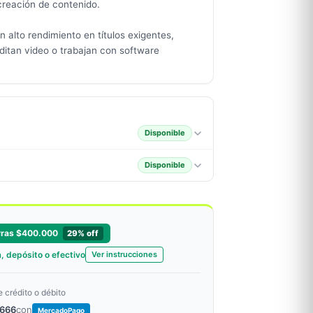
creación de contenido.
 alto rendimiento en títulos exigentes,
ditan video o trabajan con software
Disponible
Disponible
rras $400.000
29% off
, depósito o efectivo
Ver instrucciones
e crédito o débito
.666
con
MercadoPago