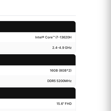
Intel® Core™ i7-13620H
2.4-4.9 GHz
16GB (8GB*2)
DDR5 5200MHz
15.6" FHD