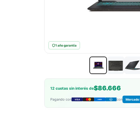
1 año garantía
$86.666
12 cuotas sin interés de
Pagando con
con
Mercado 
VISA
AMEX
DC