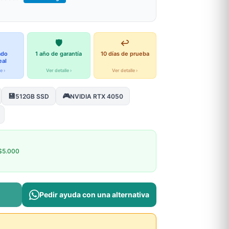
🛡️
↩️
ado
1 año de garantía
10 días de prueba
eal
e ›
Ver detalle ›
Ver detalle ›
💾
🎮
512GB SSD
NVIDIA RTX 4050
$5.000
Pedir ayuda con una alternativa