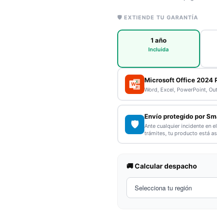
🛡️ EXTIENDE TU GARANTÍA
1 año
Incluida
Microsoft Office 2024 
X
W
P
Word, Excel, PowerPoint, Ou
Envío protegido por Sm
🛡️
Ante cualquier incidente en e
trámites, tu producto está a
🚚 Calcular despacho