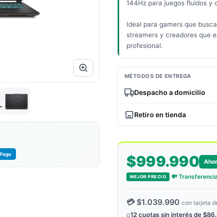
144Hz para juegos fluidos y 
Ideal para gamers que buscan
streamers y creadores que e
profesional.
MÉTODOS DE ENTREGA
Despacho a domicilio
Retiro en tienda
Pago
$999.990
Aho
💸 Transferencia
MEJOR PRECIO
💳 $1.039.990
con tarjeta d
o
12 cuotas sin interés de $86