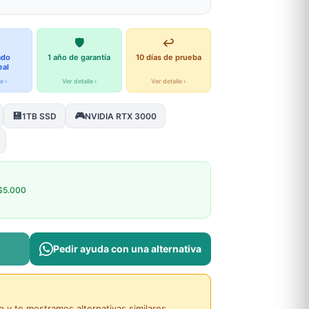
🛡️
↩️
ado
1 año de garantía
10 días de prueba
eal
e ›
Ver detalle ›
Ver detalle ›
💾
🎮
1TB SSD
NVIDIA RTX 3000
$5.000
Pedir ayuda con una alternativa
y te mostramos alternativas similares