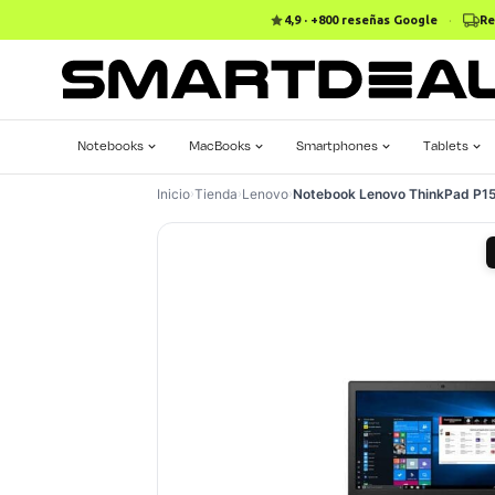
4,9 · +800 reseñas Google
·
Re
Notebooks
MacBooks
Smartphones
Tablets
Inicio
›
Tienda
›
Lenovo
›
Notebook Lenovo ThinkPad P1