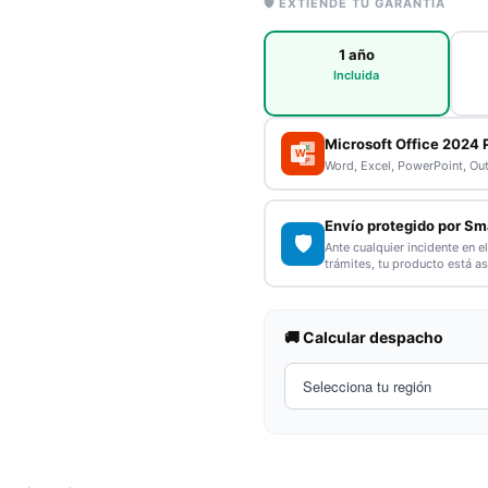
🛡️ EXTIENDE TU GARANTÍA
1 año
Incluida
Microsoft Office 2024 
X
W
P
Word, Excel, PowerPoint, Ou
Envío protegido por Sm
🛡️
Ante cualquier incidente en e
trámites, tu producto está a
🚚 Calcular despacho