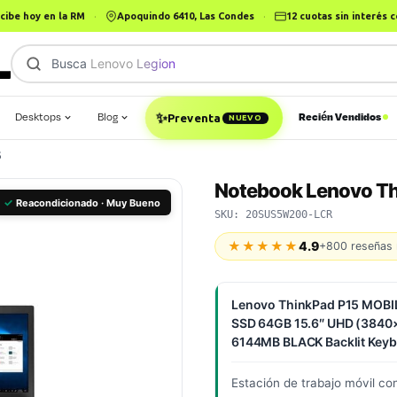
cibe hoy en la RM
·
Apoquindo 6410, Las Condes
·
12 cuotas sin interés
Busca
|
Desktops
Blog
Recién Vendidos
✨
Preventa
NUEVO
5
Notebook Lenovo Th
✓
Reacondicionado · Muy Bueno
SKU: 20SUS5W200-LCR
★★★★★
4.9
+800 reseñas 
Lenovo ThinkPad P15 MOBI
SSD 64GB 15.6″ UHD (3840
6144MB BLACK Backlit Keyb
Estación de trabajo móvil co