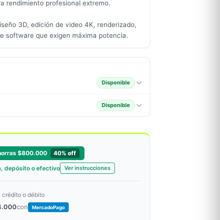
a rendimiento profesional extremo.
diseño 3D, edición de video 4K, renderizado,
e software que exigen máxima potencia.
Disponible
Disponible
horras $800.000
40% off
, depósito o efectivo
Ver instrucciones
 crédito o débito
04.000
con
MercadoPago