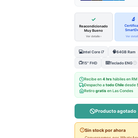
✓
🔬
Certific
Reacondicionado
SmartD
Muy Bueno
Ver detalle ›
Ver detall
💻
🧠
Intel Core i7
64GB Ram
📺
⌨️
15" FHD
Teclado ENG
?
Recibe en
4 hrs
hábiles en RM
Despacho a
todo Chile
desde 
Retiro
gratis
en Las Condes
Producto agotado
Sin stock por ahora
Conversemos por WhatsApp 