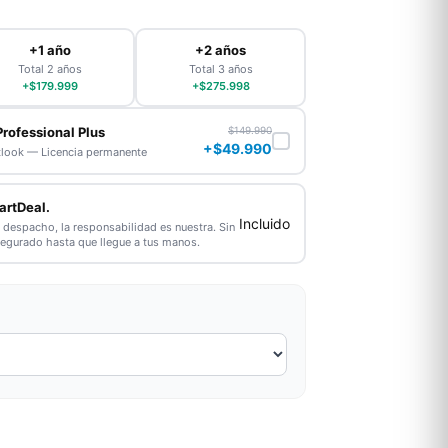
+1 año
+2 años
Total 2 años
Total 3 años
+$179.999
+$275.998
Professional Plus
$149.990
+$49.990
tlook — Licencia permanente
artDeal.
Incluido
l despacho, la responsabilidad es nuestra. Sin
segurado hasta que llegue a tus manos.