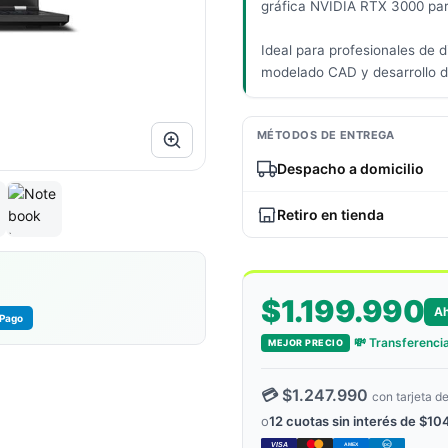
gráfica NVIDIA RTX 3000 par
Ideal para profesionales de 
modelado CAD y desarrollo d
MÉTODOS DE ENTREGA
Despacho a domicilio
Retiro en tienda
$1.199.990
A
Pago
💸 Transferencia
MEJOR PRECIO
💳 $1.247.990
con tarjeta de
o
12 cuotas sin interés de $1
VISA
AMEX
DC