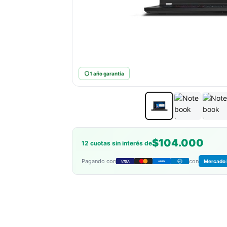
1 año garantía
$104.000
12 cuotas sin interés de
Pagando con
con
Mercado 
VISA
AMEX
DC