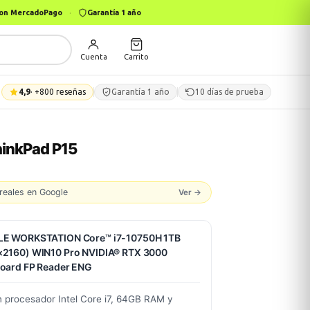
 con MercadoPago
·
Garantía 1 año
Cuenta
Carrito
4,9
· +800 reseñas
Garantía 1 año
10 días de prueba
inkPad P15
reales en Google
Ver →
LE WORKSTATION Core™ i7-10750H 1TB
×2160) WIN10 Pro NVIDIA® RTX 3000
oard FP Reader ENG
n procesador Intel Core i7, 64GB RAM y