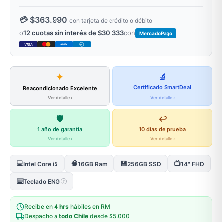
💳 $363.990
con tarjeta de crédito o débito
o
12 cuotas sin interés de $30.333
con
MercadoPago
VISA
AMEX
DC
✦
🔬
Certificado SmartDeal
Reacondicionado Excelente
Ver detalle ›
Ver detalle ›
🛡️
↩️
1 año de garantía
10 días de prueba
Ver detalle ›
Ver detalle ›
💻
🧠
💾
📺
Intel Core i5
16GB Ram
256GB SSD
14" FHD
⌨️
Teclado ENG
?
Recibe en
4 hrs
hábiles en RM
Despacho a
todo Chile
desde $5.000