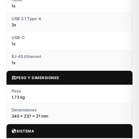
1x
USB 3.1 Type-A
3x
USB-C
1x
RJ-45 Ethernet
1x
⚖️
PESO Y DIMENSIONES
Peso
1.73 kg
Dimensiones
340 x 237 x 21 mm
💿
SISTEMA