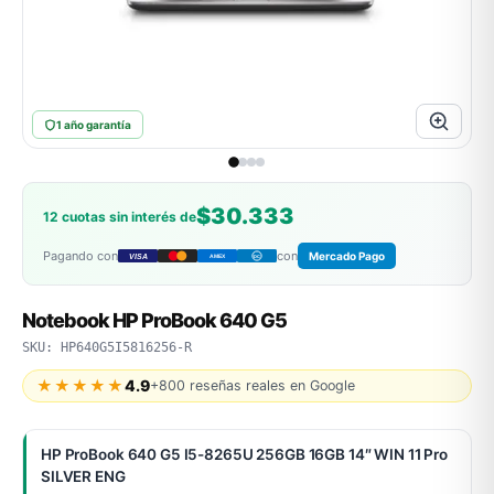
ASUS
1 año garantía
$30.333
12 cuotas sin interés de
Pagando con
con
Mercado Pago
VISA
AMEX
DC
ACER
Notebook HP ProBook 640 G5
SKU: HP640G5I5816256-R
★★★★★
4.9
+800 reseñas reales en Google
HP ProBook 640 G5 I5-8265U 256GB 16GB 14″ WIN 11 Pro
SILVER ENG