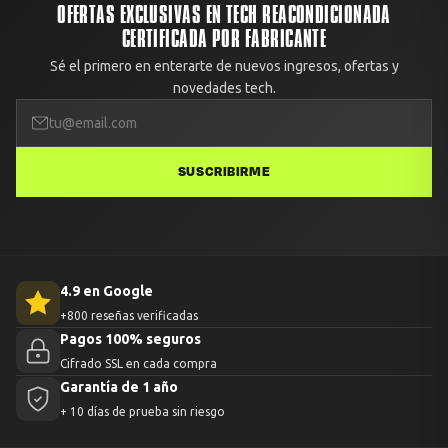
Avisa con fotos dentro de las primeras 48 horas desde la
OFERTAS EXCLUSIVAS EN TECH REACONDICIONADA
entrega.
CERTIFICADA POR FABRICANTE
Sé el primero en enterarte de nuevos ingresos, ofertas y
novedades tech.
SUSCRIBIRME
4.9 en Google
+800 reseñas verificadas
Pagos 100% seguros
Cifrado SSL en cada compra
Garantía de 1 año
+ 10 días de prueba sin riesgo