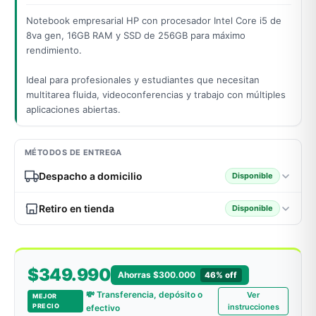
Notebook empresarial HP con procesador Intel Core i5 de
8va gen, 16GB RAM y SSD de 256GB para máximo
rendimiento.
odos →
Ideal para profesionales y estudiantes que necesitan
multitarea fluida, videoconferencias y trabajo con múltiples
aplicaciones abiertas.
MÉTODOS DE ENTREGA
Despacho a domicilio
Disponible
Retiro en tienda
Disponible
$349.990
Ahorras $300.000
46% off
💸 Transferencia, depósito o
Ver
MEJOR
PRECIO
instrucciones
efectivo