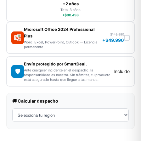
+2 años
Total 3 años
+$80.498
Microsoft Office 2024 Professional
$149.990
Plus
X
W
+$49.990
P
Word, Excel, PowerPoint, Outlook — Licencia
permanente
Envío protegido por SmartDeal.
🛡️
Ante cualquier incidente en el despacho, la
Incluido
responsabilidad es nuestra. Sin trámites, tu producto
está asegurado hasta que llegue a tus manos.
🚚 Calcular despacho