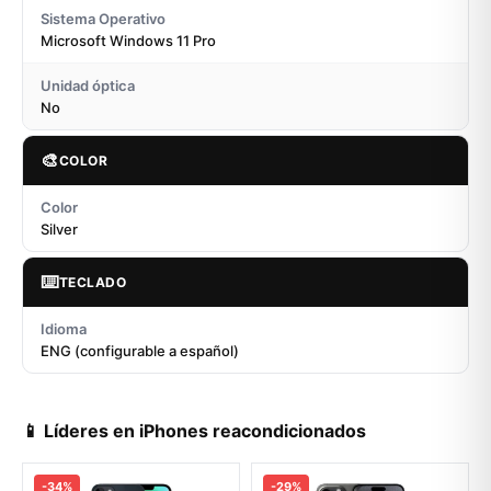
Sistema Operativo
Microsoft Windows 11 Pro
Unidad óptica
No
🎨
COLOR
Color
Silver
⌨️
TECLADO
Idioma
ENG (configurable a español)
📱 Líderes en iPhones reacondicionados
-34%
-29%