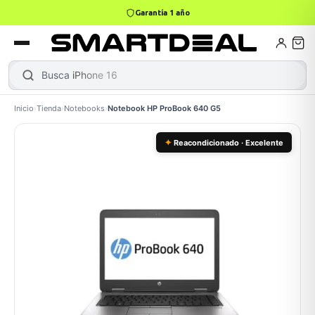
4,9 · +800 reseñas Google
books
Books
ktops
lets
Busca
iPhone 16
Inicio
›
Tienda
›
Notebooks
›
Notebook HP ProBook 640 G5
Gamer
MacBook Air
Mini PC
✦
Reacondicionado · Excelente
odos →
odos →
Apple
odos →