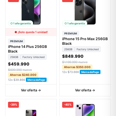
○ 1 año garantía
○ 1 año garantía
● ¡Solo queda 1 unidad!
PREMIUM
iPhone 15 Pro Max 256GB
PREMIUM
Black
iPhone 14 Plus 256GB
256GB
Factory Unlocked
Black
$849.990
256GB
Factory Unlocked
$1.199.990 nuevo
$459.990
Ahorras $350.000
$699.990 nuevo
12x $73.666
MercadoPago
Ahorras $240.000
12x $39.866
MercadoPago
Ver oferta →
Ver oferta →
-39%
-40%