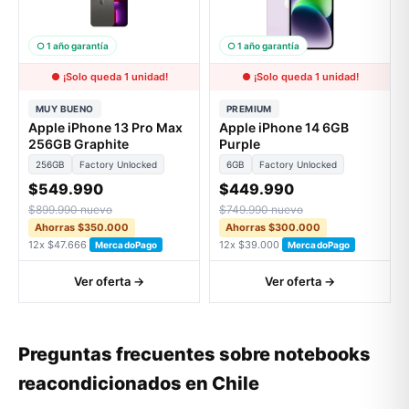
○ 1 año garantía
○ 1 año garantía
● ¡Solo queda 1 unidad!
● ¡Solo queda 1 unidad!
MUY BUENO
PREMIUM
Apple iPhone 13 Pro Max
Apple iPhone 14 6GB
256GB Graphite
Purple
256GB
Factory Unlocked
6GB
Factory Unlocked
$549.990
$449.990
$899.990 nuevo
$749.990 nuevo
Ahorras $350.000
Ahorras $300.000
12x $47.666
12x $39.000
MercadoPago
MercadoPago
Ver oferta →
Ver oferta →
Preguntas frecuentes sobre notebooks
reacondicionados en Chile