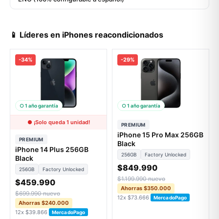
📱 Líderes en iPhones reacondicionados
-34%
-29%
○ 1 año garantía
○ 1 año garantía
● ¡Solo queda 1 unidad!
PREMIUM
iPhone 15 Pro Max 256GB
PREMIUM
Black
iPhone 14 Plus 256GB
256GB
Factory Unlocked
Black
$849.990
256GB
Factory Unlocked
$1.199.990 nuevo
$459.990
Ahorras $350.000
$699.990 nuevo
12x $73.666
MercadoPago
Ahorras $240.000
12x $39.866
MercadoPago