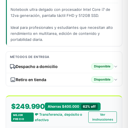
Notebook ultra delgado con procesador Intel Core i7 de
12va generación, pantalla táctil FHD y 512GB SSD.
odos →
Ideal para profesionales y estudiantes que necesitan alto
rendimiento en multitarea, edición de contenido y
portabilidad diaria.
MÉTODOS DE ENTREGA
Despacho a domicilio
Disponible
Retiro en tienda
Disponible
$249.990
Ahorras $400.000
62% off
💸 Transferencia, depósito o
Ver
MEJOR
PRECIO
instrucciones
efectivo