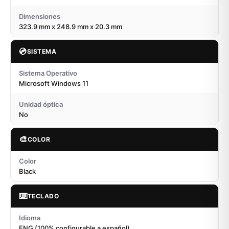
Dimensiones
323.9 mm x 248.9 mm x 20.3 mm
💿
SISTEMA
Sistema Operativo
Microsoft Windows 11
Unidad óptica
No
🎨
COLOR
Color
Black
⌨️
TECLADO
Idioma
ENG (100% configurable a español)