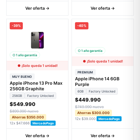
Ver oferta →
Ver oferta →
-39%
-40%
○ 1 año garantía
○ 1 año garantía
● ¡Solo queda 1 unidad!
● ¡Solo queda 1 unidad!
PREMIUM
MUY BUENO
Apple iPhone 14 6GB
Apple iPhone 13 Pro Max
Purple
256GB Graphite
6GB
Factory Unlocked
256GB
Factory Unlocked
$449.990
$549.990
$749.990 nuevo
$899.990 nuevo
Ahorras $300.000
Ahorras $350.000
12x $39.000
MercadoPago
12x $47.666
MercadoPago
Ver oferta →
Ver oferta →