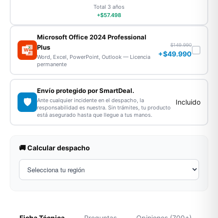
Total 3 años
+$57.498
Microsoft Office 2024 Professional
$149.990
Plus
X
W
+$49.990
P
Word, Excel, PowerPoint, Outlook — Licencia
permanente
Envío protegido por SmartDeal.
🛡️
Ante cualquier incidente en el despacho, la
Incluido
responsabilidad es nuestra. Sin trámites, tu producto
está asegurado hasta que llegue a tus manos.
🚚 Calcular despacho
Ficha Técnica
Preguntas
Opiniones (700+)