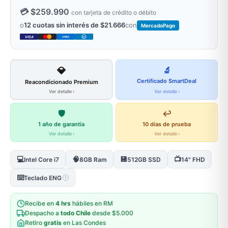
💳 $259.990
con tarjeta de crédito o débito
o
12 cuotas sin interés de $21.666
con
MercadoPago
VISA
AMEX
DC
💎
🔬
Certificado SmartDeal
Reacondicionado Premium
Ver detalle ›
Ver detalle ›
🛡️
↩️
1 año de garantía
10 días de prueba
Ver detalle ›
Ver detalle ›
💻
🧠
💾
📺
Intel Core i7
8GB Ram
512GB SSD
14" FHD
⌨️
Teclado ENG
?
Recibe en
4 hrs
hábiles en RM
Despacho a
todo Chile
desde $5.000
Retiro
gratis
en Las Condes