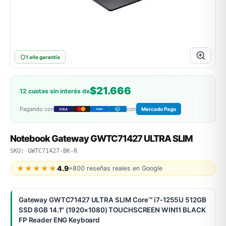
ASUS
1 año garantía
$21.666
12 cuotas sin interés de
Pagando con
con
Mercado Pago
VISA
AMEX
DC
ACER
Notebook Gateway GWTC71427 ULTRA SLIM
SKU: GWTC71427-BK-R
★★★★★
4.9
+800 reseñas reales en Google
Gateway GWTC71427 ULTRA SLIM Core™ i7-1255U 512GB
SSD 8GB 14.1″ (1920×1080) TOUCHSCREEN WIN11 BLACK
FP Reader ENG Keyboard