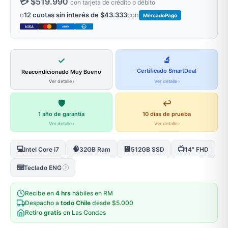
💳 $519.990
con tarjeta de crédito o débito
o
12 cuotas sin interés de $43.333
con
MercadoPago
VISA
AMEX
DC
✓
🔬
Certificado SmartDeal
Reacondicionado Muy Bueno
Ver detalle ›
Ver detalle ›
🛡️
↩️
1 año de garantía
10 días de prueba
Ver detalle ›
Ver detalle ›
💻
🧠
💾
📺
Intel Core i7
32GB Ram
512GB SSD
14" FHD
⌨️
Teclado ENG
?
Recibe en
4 hrs
hábiles en RM
Despacho a
todo Chile
desde $5.000
Retiro
gratis
en Las Condes