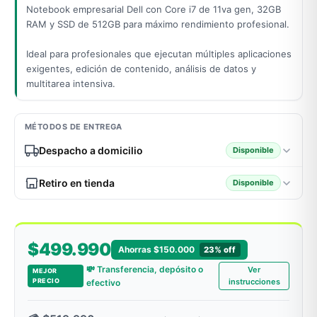
Notebook empresarial Dell con Core i7 de 11va gen, 32GB
RAM y SSD de 512GB para máximo rendimiento profesional.
Ideal para profesionales que ejecutan múltiples aplicaciones
odos →
exigentes, edición de contenido, análisis de datos y
multitarea intensiva.
MÉTODOS DE ENTREGA
Despacho a domicilio
Disponible
Retiro en tienda
Disponible
$499.990
Ahorras $150.000
23% off
💸 Transferencia, depósito o
Ver
MEJOR
PRECIO
instrucciones
efectivo