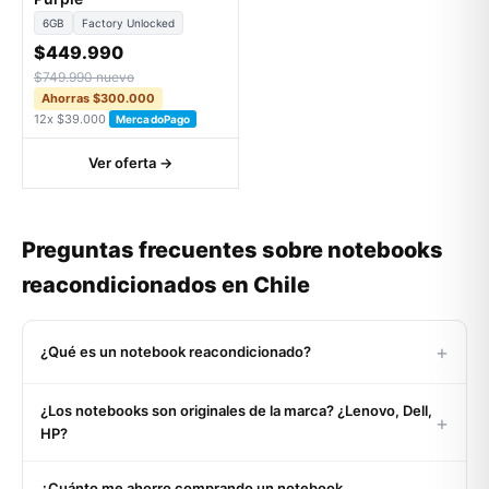
6GB
Factory Unlocked
$449.990
$749.990 nuevo
Ahorras $300.000
12x $39.000
MercadoPago
Ver oferta →
Preguntas frecuentes sobre notebooks
reacondicionados en Chile
+
¿Qué es un notebook reacondicionado?
Un notebook reacondicionado es un equipo usado o de
¿Los notebooks son originales de la marca? ¿Lenovo, Dell,
retorno corporativo que pasó por un proceso certificado de
+
HP?
inspección, limpieza profunda, reemplazo de componentes
defectuosos (batería, teclado, SSD si aplica) y pruebas
Sí, 100%. Todos nuestros notebooks son originales del
exhaustivas de funcionamiento. Al salir a la venta funciona
¿Cuánto me ahorro comprando un notebook