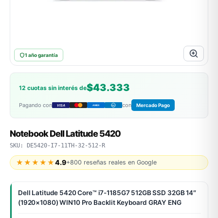
ASUS
1 año garantía
$43.333
12 cuotas sin interés de
Pagando con
con
Mercado Pago
VISA
AMEX
DC
ACER
Notebook Dell Latitude 5420
SKU: DE5420-I7-11TH-32-512-R
★★★★★
4.9
+800 reseñas reales en Google
Dell Latitude 5420 Core™ i7-1185G7 512GB SSD 32GB 14″
(1920×1080) WIN10 Pro Backlit Keyboard GRAY ENG