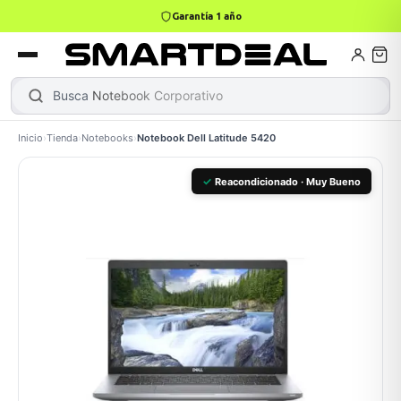
4,9 · +800 reseñas Google
books
Books
ktops
lets
Busca
Notebook Co
Inicio
›
Tienda
›
Notebooks
›
Notebook Dell Latitude 5420
Gamer
MacBook Air
Mini PC
✓
Reacondicionado · Muy Bueno
odos →
odos →
Apple
odos →