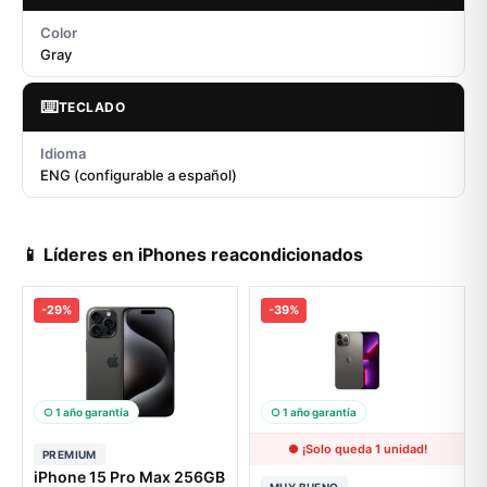
Color
Gray
⌨️
TECLADO
Idioma
ENG (configurable a español)
📱 Líderes en iPhones reacondicionados
-29%
-39%
○ 1 año garantía
○ 1 año garantía
● ¡Solo queda 1 unidad!
PREMIUM
iPhone 15 Pro Max 256GB