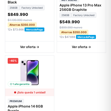
MUY BUENO
Black
Apple iPhone 13 Pro Max
256GB
Factory Unlocked
256GB Graphite
$849.990
256GB
Factory Unlocked
$1.199.990 nuevo
$549.990
Ahorras $350.000
$899.990 nuevo
12x $73.666
MercadoPago
Ahorras $350.000
12x $47.666
MercadoPago
Ver oferta →
Ver oferta →
-40%
○ 1 año garantía
● ¡Solo queda 1 unidad!
PREMIUM
Apple iPhone 14 6GB
Purple