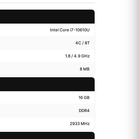
Intel Core i7-10610U
4C / 8T
1.8 / 4.9 GHz
8 MB
16 GB
DDR4
2933 MHz