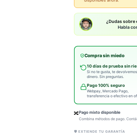
disponibles ahora.
¿Dudas sobre e
Habla co
Compra sin miedo
10 días de prueba sin ri
Si no te gusta, te devolvemos
dinero. Sin preguntas.
Pago 100% seguro
Webpay, Mercado Pago,
transferencia o efectivo en of
Pago mixto disponible
🔀
Combina métodos de pago. Contác
🛡️ EXTIENDE TU GARANTÍA