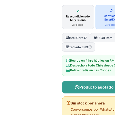
✓
🔬
Certific
Reacondicionado
SmartD
Muy Bueno
Ver detalle ›
Ver detall
💻
🧠
Intel Core i7
16GB Ram
⌨️
Teclado ENG
?
Recibe en
4 hrs
hábiles en RM
Despacho a
todo Chile
desde 
Retiro
gratis
en Las Condes
Producto agotado
Sin stock por ahora
Conversemos por WhatsApp 