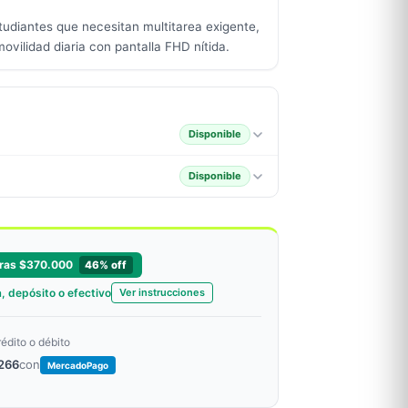
studiantes que necesitan multitarea exigente,
ovilidad diaria con pantalla FHD nítida.
Disponible
Disponible
ras $370.000
46% off
, depósito o efectivo
Ver instrucciones
rédito o débito
.266
con
MercadoPago