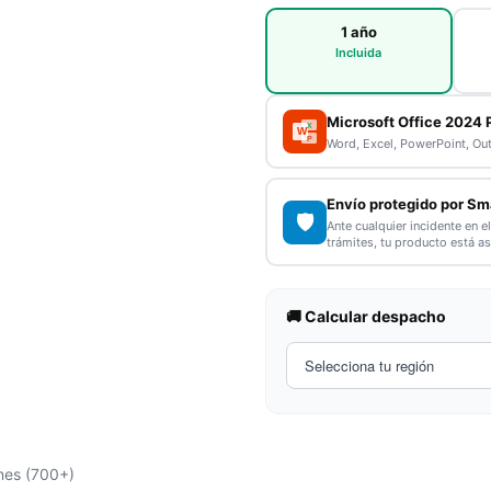
1 año
Incluida
Microsoft Office 2024 
X
W
P
Word, Excel, PowerPoint, Ou
Envío protegido por Sm
🛡️
Ante cualquier incidente en e
trámites, tu producto está a
🚚 Calcular despacho
nes (700+)