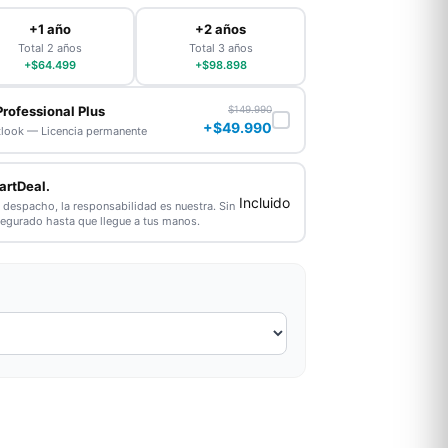
+1 año
+2 años
Total 2 años
Total 3 años
+$64.499
+$98.898
Professional Plus
$149.990
+$49.990
tlook — Licencia permanente
artDeal.
Incluido
l despacho, la responsabilidad es nuestra. Sin
segurado hasta que llegue a tus manos.