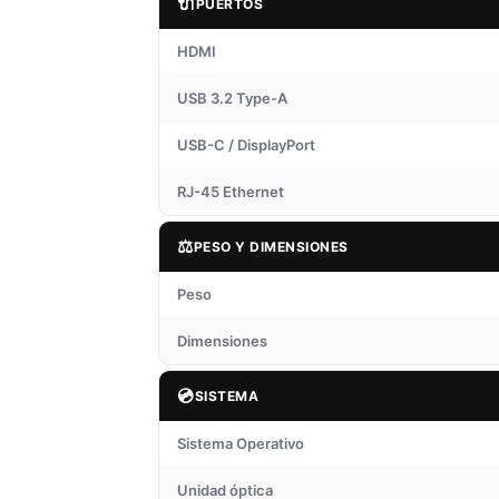
🔌
PUERTOS
HDMI
USB 3.2 Type-A
USB-C / DisplayPort
RJ-45 Ethernet
⚖️
PESO Y DIMENSIONES
Peso
Dimensiones
💿
SISTEMA
Sistema Operativo
Unidad óptica