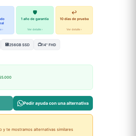
🛡️
↩️
ado
1 año de garantía
10 días de prueba
eal
e ›
Ver detalle ›
Ver detalle ›
💾
📺
256GB SSD
14" FHD
$5.000
Pedir ayuda con una alternativa
y te mostramos alternativas similares