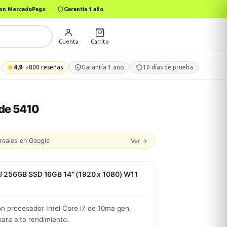
 con MercadoPago
·
Garantía 1 año
Cuenta
Carrito
4,9
· +800 reseñas
Garantía 1 año
10 días de prueba
ude 5410
reales en Google
Ver →
0U 256GB SSD 16GB 14″ (1920 x 1080) W11
n procesador Intel Core i7 de 10ma gen,
ra alto rendimiento.