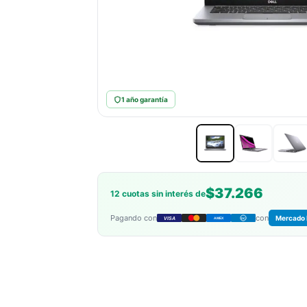
1 año garantía
$37.266
12 cuotas sin interés de
Pagando con
con
Mercado 
VISA
AMEX
DC