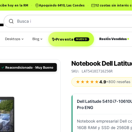
cibe hoy en la RM
·
Apoquindo 6410, Las Condes
·
12 cuotas sin interés
Busca
iPhone 16
Desktops
Blog
Recién Vendidos
✨
Preventa
NUEVO
Notebook Dell Latit
✓
Reacondicionado · Muy Bueno
SKU: LAT5410I716256R
★★★★★
4.9
+800 reseñas 
Dell Latitude 5410 i7-1061
Pro ENG
Notebook empresarial Dell co
16GB RAM y SSD de 256GB pa