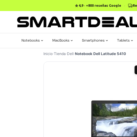
4,9 · +800 reseñas Google
·
Re
Notebooks
MacBooks
Smartphones
Tablets
Inicio
›
Tienda
›
Dell
›
Notebook Dell Latitude 5410