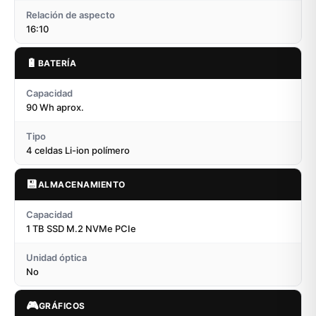
Relación de aspecto
16:10
🔋
BATERÍA
Capacidad
90 Wh aprox.
Tipo
4 celdas Li-ion polímero
💾
ALMACENAMIENTO
Capacidad
1 TB SSD M.2 NVMe PCIe
Unidad óptica
No
🎮
GRÁFICOS