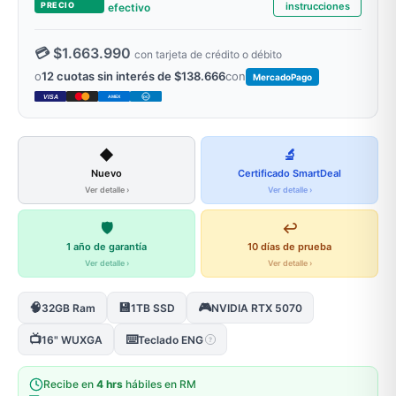
PRECIO
instrucciones
efectivo
💳 $1.663.990
con tarjeta de crédito o débito
o
12 cuotas sin interés de $138.666
con
MercadoPago
VISA
AMEX
DC
◆
🔬
Nuevo
Certificado SmartDeal
Ver detalle ›
Ver detalle ›
🛡️
↩️
1 año de garantía
10 días de prueba
Ver detalle ›
Ver detalle ›
🧠
💾
🎮
32GB Ram
1TB SSD
NVIDIA RTX 5070
📺
⌨️
16" WUXGA
Teclado ENG
?
Recibe en
4 hrs
hábiles en RM