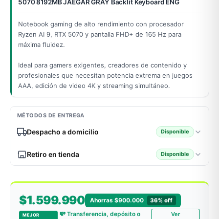
5070 8192MB JAEGAR GRAY Backlit Keyboard ENG
Notebook gaming de alto rendimiento con procesador
Ryzen AI 9, RTX 5070 y pantalla FHD+ de 165 Hz para
odos →
máxima fluidez.
Ideal para gamers exigentes, creadores de contenido y
profesionales que necesitan potencia extrema en juegos
AAA, edición de video 4K y streaming simultáneo.
MÉTODOS DE ENTREGA
Despacho a domicilio
Disponible
Retiro en tienda
Disponible
$1.599.990
Ahorras $900.000
36% off
💸 Transferencia, depósito o
Ver
MEJOR