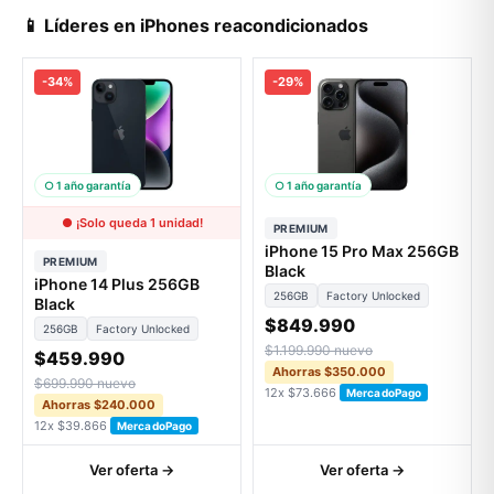
📱 Líderes en iPhones reacondicionados
-34%
-29%
○ 1 año garantía
○ 1 año garantía
● ¡Solo queda 1 unidad!
PREMIUM
iPhone 15 Pro Max 256GB
PREMIUM
Black
iPhone 14 Plus 256GB
256GB
Factory Unlocked
Black
$849.990
256GB
Factory Unlocked
$1.199.990 nuevo
$459.990
Ahorras $350.000
$699.990 nuevo
12x $73.666
MercadoPago
Ahorras $240.000
12x $39.866
MercadoPago
Ver oferta →
Ver oferta →