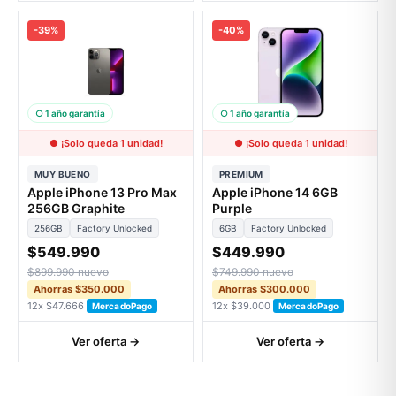
-39%
-40%
○ 1 año garantía
○ 1 año garantía
● ¡Solo queda 1 unidad!
● ¡Solo queda 1 unidad!
MUY BUENO
PREMIUM
Apple iPhone 13 Pro Max
Apple iPhone 14 6GB
256GB Graphite
Purple
256GB
Factory Unlocked
6GB
Factory Unlocked
$549.990
$449.990
$899.990 nuevo
$749.990 nuevo
Ahorras $350.000
Ahorras $300.000
12x $47.666
12x $39.000
MercadoPago
MercadoPago
Ver oferta →
Ver oferta →