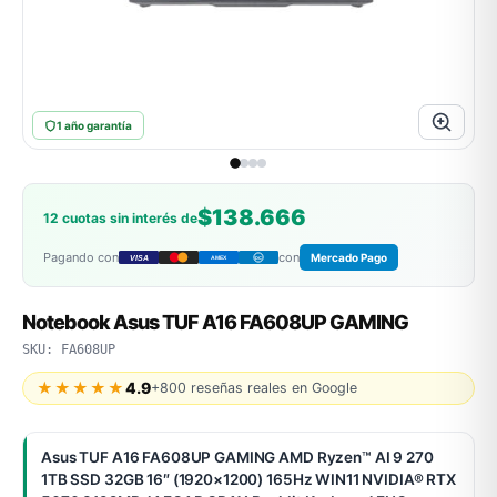
ASUS
1 año garantía
$138.666
12 cuotas sin interés de
Pagando con
con
Mercado Pago
VISA
AMEX
DC
ACER
Notebook Asus TUF A16 FA608UP GAMING
SKU: FA608UP
★★★★★
4.9
+800 reseñas reales en Google
Asus TUF A16 FA608UP GAMING AMD Ryzen™ AI 9 270
1TB SSD 32GB 16″ (1920×1200) 165Hz WIN11 NVIDIA® RTX