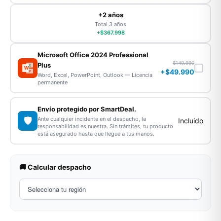
+2 años
Total 3 años
+$367.998
Microsoft Office 2024 Professional
$149.990
Plus
X
W
+$49.990
P
Word, Excel, PowerPoint, Outlook — Licencia
permanente
Envío protegido por SmartDeal.
🛡️
Ante cualquier incidente en el despacho, la
Incluido
responsabilidad es nuestra. Sin trámites, tu producto
está asegurado hasta que llegue a tus manos.
🚚 Calcular despacho