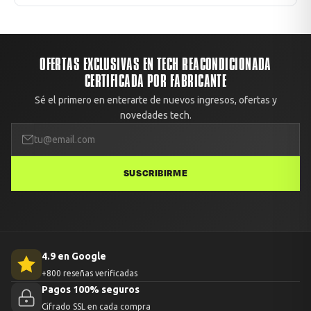
Chilexpress con tracking. También puedes retirar gratis en
Todos los envíos están cubiertos contra daños en
nuestra oficina: Av. Apoquindo 6410, Oficina 1409, Las
transporte. Si recibes el equipo con daño no reportado, te
Condes, Santiago.
enviamos un reemplazo o devolvemos el 100% del dinero.
Avisa con fotos dentro de las primeras 48 horas desde la
OFERTAS EXCLUSIVAS EN TECH REACONDICIONADA
entrega.
CERTIFICADA POR FABRICANTE
Sé el primero en enterarte de nuevos ingresos, ofertas y
novedades tech.
SUSCRIBIRME
4.9 en Google
+800 reseñas verificadas
Pagos 100% seguros
Cifrado SSL en cada compra