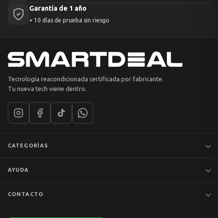
Garantía de 1 año
+ 10 días de prueba sin riesgo
Tecnología reacondicionada certificada por fabricante.
Tu nueva tech viene dentro.
CATEGORÍAS
Notebooks
AYUDA
MacBook
iPhones
Preguntas frecuentes
CONTACTO
Tablets
Garantía y devoluciones
Av. Apoquindo 6410, Of. 1409
📦 Preventa
Despacho y envíos