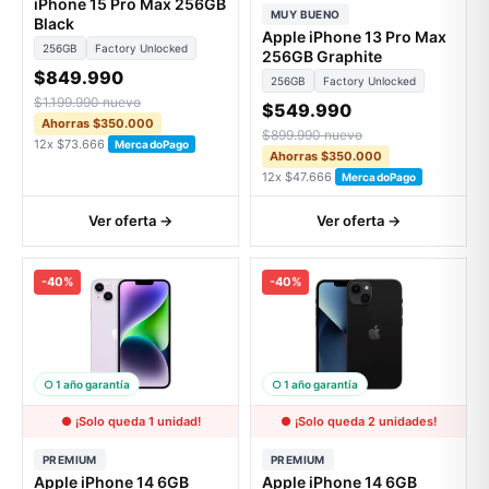
iPhone 15 Pro Max 256GB
MUY BUENO
Black
Apple iPhone 13 Pro Max
256GB
Factory Unlocked
256GB Graphite
$849.990
256GB
Factory Unlocked
$1.199.990 nuevo
$549.990
Ahorras $350.000
$899.990 nuevo
12x $73.666
MercadoPago
Ahorras $350.000
12x $47.666
MercadoPago
Ver oferta →
Ver oferta →
-40%
-40%
○ 1 año garantía
○ 1 año garantía
● ¡Solo queda 1 unidad!
● ¡Solo queda 2 unidades!
PREMIUM
PREMIUM
Apple iPhone 14 6GB
Apple iPhone 14 6GB