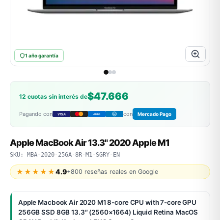
ASUS
1 año garantía
$47.666
12 cuotas sin interés de
Pagando con
con
Mercado Pago
VISA
AMEX
DC
ACER
Apple MacBook Air 13.3" 2020 Apple M1
SKU: MBA-2020-256A-8R-M1-SGRY-EN
★★★★★
4.9
+800 reseñas reales en Google
Apple Macbook Air 2020 M1 8-core CPU with 7-core GPU
256GB SSD 8GB 13.3″ (2560×1664) Liquid Retina MacOS