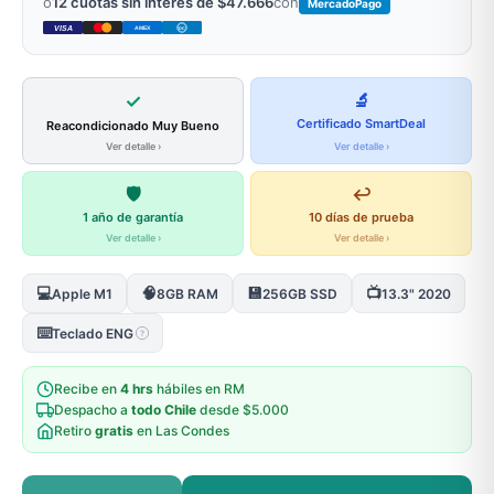
o
12 cuotas sin interés de $47.666
con
MercadoPago
VISA
AMEX
DC
✓
🔬
Certificado SmartDeal
Reacondicionado Muy Bueno
Ver detalle ›
Ver detalle ›
🛡️
↩️
1 año de garantía
10 días de prueba
Ver detalle ›
Ver detalle ›
💻
🧠
💾
📺
Apple M1
8GB RAM
256GB SSD
13.3" 2020
⌨️
Teclado ENG
?
Recibe en
4 hrs
hábiles en RM
Despacho a
todo Chile
desde $5.000
Retiro
gratis
en Las Condes