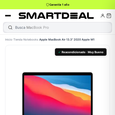
Garantía 1 año
4,9 · +800 reseñas Google
books
Books
ktops
lets
Busca
Ma
|
Inicio
›
Tienda
›
Notebooks
›
Apple MacBook Air 13.3" 2020 Apple M1
Gamer
MacBook Air
Mini PC
✓
Reacondicionado · Muy Bueno
odos →
odos →
Apple
odos →