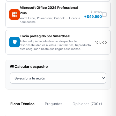
Microsoft Office 2024 Professional
$149.990
Plus
X
W
+$49.990
P
Word, Excel, PowerPoint, Outlook — Licencia
permanente
Envío protegido por SmartDeal.
🛡️
Ante cualquier incidente en el despacho, la
Incluido
responsabilidad es nuestra. Sin trámites, tu producto
está asegurado hasta que llegue a tus manos.
🚚 Calcular despacho
Ficha Técnica
Preguntas
Opiniones (700+)