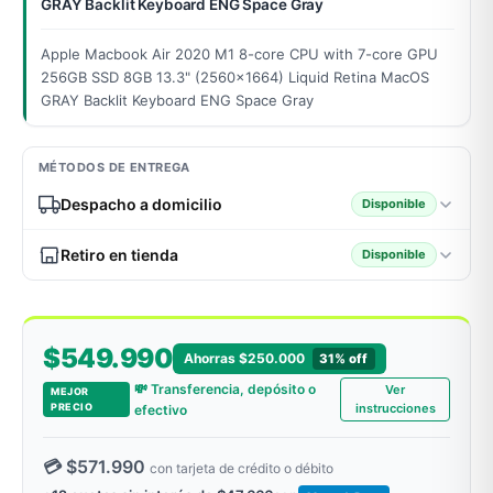
GRAY Backlit Keyboard ENG Space Gray
Apple Macbook Air 2020 M1 8-core CPU with 7-core GPU
256GB SSD 8GB 13.3" (2560x1664) Liquid Retina MacOS
odos →
GRAY Backlit Keyboard ENG Space Gray
MÉTODOS DE ENTREGA
Despacho a domicilio
Disponible
Retiro en tienda
Disponible
$549.990
Ahorras $250.000
31% off
💸 Transferencia, depósito o
Ver
MEJOR
PRECIO
instrucciones
efectivo
💳 $571.990
con tarjeta de crédito o débito