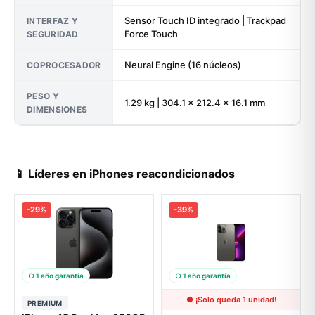
Sensor Touch ID integrado | Trackpad
INTERFAZ Y
Force Touch
SEGURIDAD
Neural Engine (16 núcleos)
COPROCESADOR
PESO Y
1.29 kg | 304.1 × 212.4 × 16.1 mm
DIMENSIONES
📱 Líderes en iPhones reacondicionados
-29%
-39%
○ 1 año garantía
○ 1 año garantía
● ¡Solo queda 1 unidad!
PREMIUM