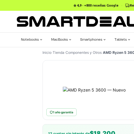
4,9 · +800 reseñas Google
·
Re
Notebooks
MacBooks
Smartphones
Tablets
Inicio
›
Tienda
›
Componentes y Otros
›
AMD Ryzen 5 36
1 año garantía
$18.200
12 cuotas sin interés de