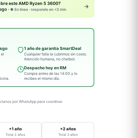
bre este AMD Ryzen 5 3600?
→
ego ·
● En línea · responde en <2 min
esgo
1 año de garantía SmartDeal
 el
Cualquier falla la cubrimos sin costo.
Atención humana, no chatbot.
Despacho hoy en RM
Compra antes de las 14:00 y lo
icina.
recibes el mismo día.
tanos por WhatsApp para coordinar.
+1 año
+2 años
Total 2 años
Total 3 años