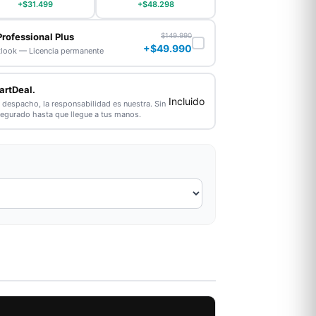
+$31.499
+$48.298
Professional Plus
$149.990
+$49.990
tlook — Licencia permanente
artDeal.
Incluido
l despacho, la responsabilidad es nuestra. Sin
segurado hasta que llegue a tus manos.