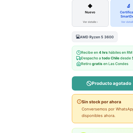
◆
🔬
Nuevo
Certific
SmartD
Ver detalle ›
Ver detall
💻
AMD Ryzen 5 3600
Recibe en
4 hrs
hábiles en RM
Despacho a
todo Chile
desde 
Retiro
gratis
en Las Condes
Producto agotado
Sin stock por ahora
Conversemos por WhatsApp 
disponibles ahora.