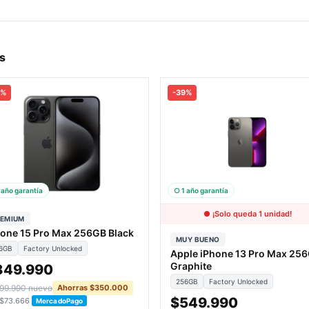
s
9%
-39%
 año garantía
○ 1 año garantía
● ¡Solo queda 1 unidad!
REMIUM
hone 15 Pro Max 256GB Black
MUY BUENO
6GB
Factory Unlocked
Apple iPhone 13 Pro Max 25
Graphite
849.990
256GB
Factory Unlocked
199.990 nuevo
Ahorras $350.000
$549.990
 $73.666
MercadoPago