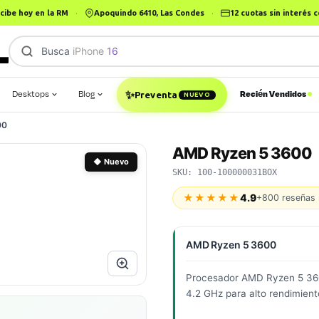
cibe hoy en la RM
·
Apoquindo 6410, Las Condes
·
12 cuotas sin interés
Busca
iPhone 16
|
Desktops
Blog
Recién Vendidos
✨
Preventa
NUEVO
00
AMD Ryzen 5 3600
◆ Nuevo
SKU: 100-100000031BOX
★★★★★
4.9
+800 reseñas 
AMD Ryzen 5 3600
Procesador AMD Ryzen 5 3600
4.2 GHz para alto rendimient