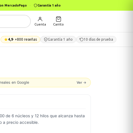
 con MercadoPago
·
Garantía 1 año
Cuenta
Carrito
4,9
· +800 reseñas
Garantía 1 año
10 días de prueba
reales en Google
Ver →
 de 6 núcleos y 12 hilos que alcanza hasta
o a precio accesible.