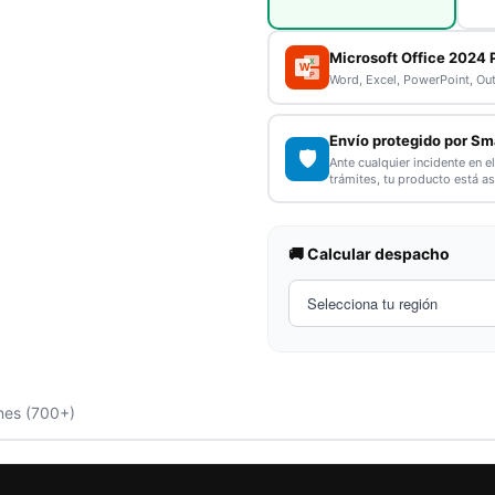
Microsoft Office 2024 
X
W
P
Word, Excel, PowerPoint, Ou
Envío protegido por Sm
🛡️
Ante cualquier incidente en e
trámites, tu producto está a
🚚 Calcular despacho
nes (700+)