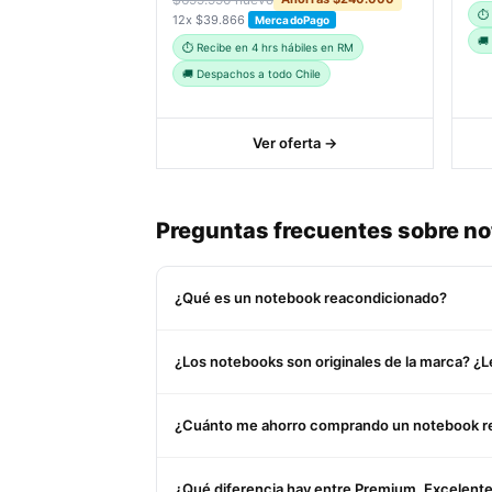
⏱ 
12x $39.866
MercadoPago
🚚
⏱ Recibe en 4 hrs hábiles en RM
🚚 Despachos a todo Chile
Ver oferta →
Preguntas frecuentes sobre no
¿Qué es un notebook reacondicionado?
Un notebook reacondicionado es un equipo usa
¿Los notebooks son originales de la marca? ¿L
componentes defectuosos (batería, teclado, SS
clasificado y garantía oficial SmartDeal de 1 añ
Sí, 100%. Todos nuestros notebooks son origin
¿Cuánto me ahorro comprando un notebook r
equipos corporativos de empresas Fortune 500.
Entre un 40% y un 70% respecto al precio de 
¿Qué diferencia hay entre Premium, Excelent
atractivos porque originalmente costaron el