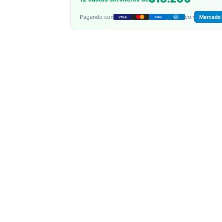
Pagando con
con
Mercado 
VISA
AMEX
DC