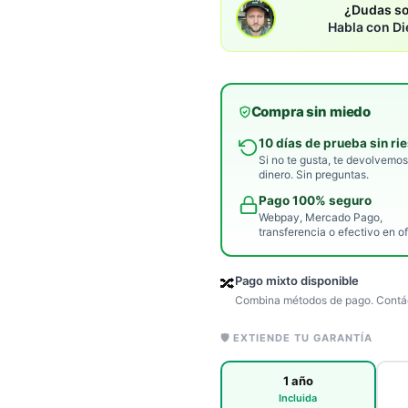
¿Dudas so
Habla con Di
Compra sin miedo
10 días de prueba sin ri
Si no te gusta, te devolvemos
dinero. Sin preguntas.
Pago 100% seguro
Webpay, Mercado Pago,
transferencia o efectivo en of
Pago mixto disponible
🔀
Combina métodos de pago. Contác
🛡️ EXTIENDE TU GARANTÍA
1 año
Incluida