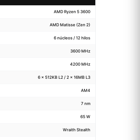
AMD Ryzen 5 3600
AMD Matisse (Zen 2)
6 núcleos / 12 hilos
3600 MHz
4200 MHz
6 x 512KB L2 / 2 x 16MB L3
AM4
7 nm
65 W
Wraith Stealth