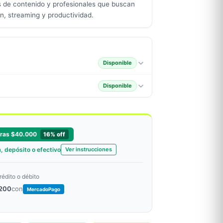
s de contenido y profesionales que buscan
ón, streaming y productividad.
Disponible
Disponible
ras $40.000
16% off
, depósito o efectivo
Ver instrucciones
rédito o débito
.200
con
MercadoPago