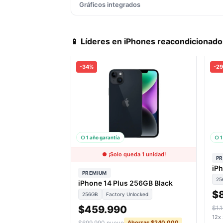
Gráficos integrados
📱 Líderes en iPhones reacondicionado
-34%
-2
○ 1 año garantía
○ 1
● ¡Solo queda 1 unidad!
P
iP
PREMIUM
25
iPhone 14 Plus 256GB Black
$
256GB
Factory Unlocked
$459.990
$1.
12x
$699.990 nuevo
Ahorras $240.000