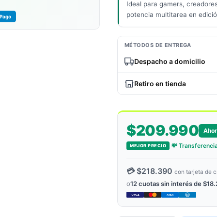
Ideal para gamers, creadore
potencia multitarea en edici
Pago
MÉTODOS DE ENTREGA
Despacho a domicilio
Retiro en tienda
$209.990
Ahor
💸 Transferencia
MEJOR PRECIO
💳 $218.390
con tarjeta de c
o
12 cuotas sin interés de $18
VISA
AMEX
DC