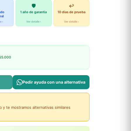
🛡️
↩️
ado
1 año de garantía
10 días de prueba
eal
e ›
Ver detalle ›
Ver detalle ›
$5.000
Pedir ayuda con una alternativa
y te mostramos alternativas similares