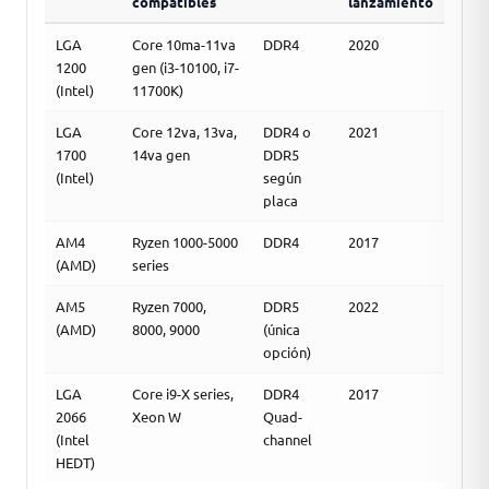
compatibles
lanzamiento
LGA
Core 10ma-11va
DDR4
2020
1200
gen (i3-10100, i7-
(Intel)
11700K)
LGA
Core 12va, 13va,
DDR4 o
2021
1700
14va gen
DDR5
(Intel)
según
placa
AM4
Ryzen 1000-5000
DDR4
2017
(AMD)
series
AM5
Ryzen 7000,
DDR5
2022
(AMD)
8000, 9000
(única
opción)
LGA
Core i9-X series,
DDR4
2017
2066
Xeon W
Quad-
(Intel
channel
HEDT)