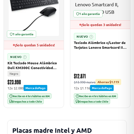
1 año garantía
odos →
¡Solo quedan 3 unidades!
1 año garantía
NUEVO
?
Teclado Alámbrico c/Lector de
¡Solo quedan 5 unidades!
Tarjetas Lenovo Smartcard II,
Indicador LED USB
NUEVO
?
Kit Teclado Mouse Alámbrico
Dell KM300C Conectividad
USB Cable 1.8 mts Negro
Negro
$12.871
$23.990
$13.990 nuevo
Ahorras $1.119
12x $2.080
12x $1.116
MercadoPago
MercadoPago
Recibe en 4 hrs hábiles en RM
Recibe en 4 hrs hábiles en RM
Despachos a todo Chile
Despachos a todo Chile
Placas madre Intel y AMD