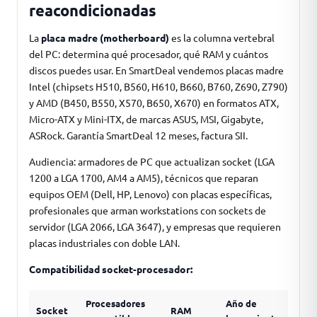
reacondicionadas
La
placa madre (motherboard)
es la columna vertebral
del PC: determina qué procesador, qué RAM y cuántos
discos puedes usar. En SmartDeal vendemos placas madre
Intel (chipsets H510, B560, H610, B660, B760, Z690, Z790)
y AMD (B450, B550, X570, B650, X670) en formatos ATX,
Micro-ATX y Mini-ITX, de marcas ASUS, MSI, Gigabyte,
ASRock. Garantía SmartDeal 12 meses, factura SII.
Audiencia: armadores de PC que actualizan socket (LGA
1200 a LGA 1700, AM4 a AM5), técnicos que reparan
equipos OEM (Dell, HP, Lenovo) con placas específicas,
profesionales que arman workstations con sockets de
servidor (LGA 2066, LGA 3647), y empresas que requieren
placas industriales con doble LAN.
Compatibilidad socket-procesador:
Procesadores
Año de
Socket
RAM