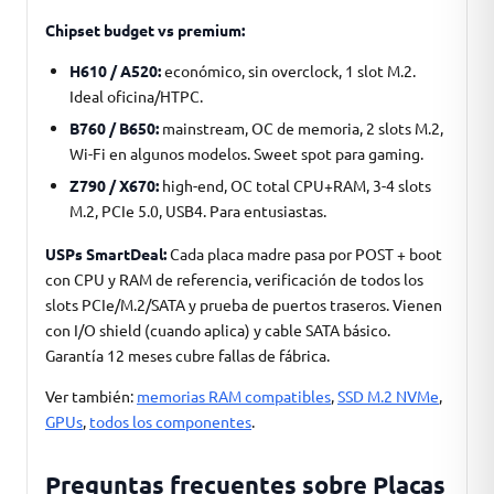
Chipset budget vs premium:
H610 / A520:
económico, sin overclock, 1 slot M.2.
Ideal oficina/HTPC.
B760 / B650:
mainstream, OC de memoria, 2 slots M.2,
Wi-Fi en algunos modelos. Sweet spot para gaming.
Z790 / X670:
high-end, OC total CPU+RAM, 3-4 slots
M.2, PCIe 5.0, USB4. Para entusiastas.
USPs SmartDeal:
Cada placa madre pasa por POST + boot
con CPU y RAM de referencia, verificación de todos los
slots PCIe/M.2/SATA y prueba de puertos traseros. Vienen
con I/O shield (cuando aplica) y cable SATA básico.
Garantía 12 meses cubre fallas de fábrica.
Ver también:
memorias RAM compatibles
,
SSD M.2 NVMe
,
GPUs
,
todos los componentes
.
Preguntas frecuentes sobre Placas