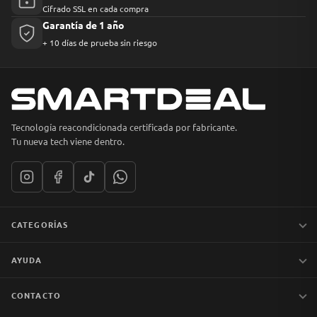
Cifrado SSL en cada compra
Garantía de 1 año
+ 10 días de prueba sin riesgo
Tecnología reacondicionada certificada por fabricante.
Tu nueva tech viene dentro.
CATEGORÍAS
Notebooks
AYUDA
MacBook
iPhones
Preguntas frecuentes
CONTACTO
Tablets
Garantía y devoluciones