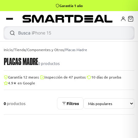
Garantía 1 año
4,9 · +800 reseñas Google
books
Books
ktops
lets
Busca
iPhone 15
|
Inicio
/
Tienda
/
Componentes y Otros
/
Placas Madre
PLACAS MADRE
Gamer
MacBook Air
Mini PC
0
productos
·
·
·
Garantía 12 meses
Inspección de 47 puntos
10 días de prueba
4.9★ en Google
odos →
odos →
0
productos
Filtros
Apple
odos →