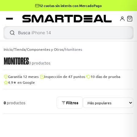
12 cuotas sin interés con MercadoPago
Books
Busca
iPhone 14
Inicio
/
Tienda
/
Componentes y Otros
/
Monitores
MONITORES
MacBook Air
0
productos
·
·
·
Garantía 12 meses
Inspección de 47 puntos
10 días de prueba
odos →
4.9★ en Google
0
productos
Filtros