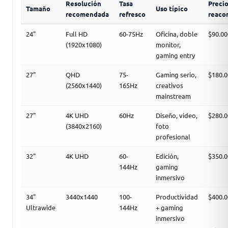
Resolución
Tasa
Preci
Tamaño
Uso típico
recomendada
refresco
reaco
24"
Full HD
60-75Hz
Oficina, doble
$90.00
(1920x1080)
monitor,
gaming entry
27"
QHD
75-
Gaming serio,
$180.0
(2560x1440)
165Hz
creativos
mainstream
27"
4K UHD
60Hz
Diseño, video,
$280.0
(3840x2160)
foto
profesional
32"
4K UHD
60-
Edición,
$350.0
144Hz
gaming
inmersivo
34"
3440x1440
100-
Productividad
$400.0
Ultrawide
144Hz
+ gaming
inmersivo