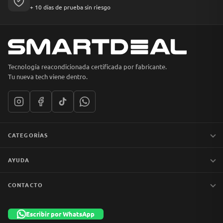
+ 10 días de prueba sin riesgo
Tecnología reacondicionada certificada por fabricante.
Tu nueva tech viene dentro.
CATEGORÍAS
Notebooks
AYUDA
MacBook
iPhones
Preguntas frecuentes
CONTACTO
Tablets
Garantía y devoluciones
Av. Apoquindo 6410, Of. 1409
📦 Preventa
Despacho y envíos
Las Condes, Santiago
Escribir por WhatsApp
Liquidación
Términos y condiciones
+56 9 7753 1523