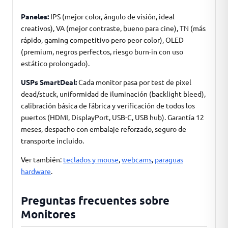
Paneles:
IPS (mejor color, ángulo de visión, ideal
creativos), VA (mejor contraste, bueno para cine), TN (más
rápido, gaming competitivo pero peor color), OLED
(premium, negros perfectos, riesgo burn-in con uso
estático prolongado).
USPs SmartDeal:
Cada monitor pasa por test de pixel
dead/stuck, uniformidad de iluminación (backlight bleed),
calibración básica de fábrica y verificación de todos los
puertos (HDMI, DisplayPort, USB-C, USB hub). Garantía 12
meses, despacho con embalaje reforzado, seguro de
transporte incluido.
Ver también:
teclados y mouse
,
webcams
,
paraguas
hardware
.
Preguntas frecuentes sobre
Monitores