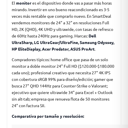
El
monitor
es el dispositivo donde vas a pasar más horas
mirando. Invertir en uno bueno reacondicionado es 3-5
veces más rentable que comprarlo nuevo. En SmartDeal
vendemos monitores de 24" a 32" en resoluciones Full
HD, 2K (QHD), 4K UHD y ultrawide, con tasas de refresco
de 60Hz hasta 240Hz para gaming. Marcas:
Dell
UltraSharp, LG UltraGear/UltraFine, Samsung Odyssey,
HP EliteDisplay, Acer Predator, ASUS ProArt
.
Compradores típicos: home office que pasa de un solo
monitor a doble monitor 24" Full HD ($120.000-$180.000
cada uno); profesional creativo que necesita 27" 4K IPS
con cobertura sRGB 99% para diseño/edición; gamer que
busca 27" QHD 144Hz para Counter-Strike o Valorant;
ejecutivo que quiere ultrawide 34" para Excel + Outlook
sin alt-tab; empresa que renueva flota de 50 monitores
24" con factura SII.
Comparativa por tamaño y resolución: