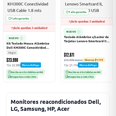
1 año garantía
1 año garantía
¡Solo quedan 3 unidades!
¡Solo quedan 5 unidades!
NUEVO
?
Teclado Alámbrico c/Lector de
NUEVO
?
Tarjetas Lenovo Smartcard II,
Kit Teclado Mouse Alámbrico
Indicador LED USB
Dell KM300C Conectividad
USB Cable 1.8 mts Negro
Negro
$12.871
$23.990
$13.990 nuevo
Ahorras $1.119
12x $2.080
12x $1.116
MercadoPago
MercadoPago
Recibe en 4 hrs hábiles en RM
Recibe en 4 hrs hábiles en RM
Despachos a todo Chile
Despachos a todo Chile
Monitores reacondicionados Dell,
LG, Samsung, HP, Acer