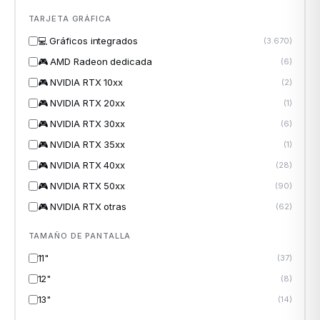
TARJETA GRÁFICA
💻 Gráficos integrados
(3.670)
odos →
🎮 AMD Radeon dedicada
(6)
🎮 NVIDIA RTX 10xx
(2)
🎮 NVIDIA RTX 20xx
(1)
🎮 NVIDIA RTX 30xx
(6)
🎮 NVIDIA RTX 35xx
(1)
🎮 NVIDIA RTX 40xx
(28)
🎮 NVIDIA RTX 50xx
(90)
🎮 NVIDIA RTX otras
(62)
TAMAÑO DE PANTALLA
11"
(37)
12"
(8)
13"
(14)