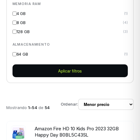
MEMORIA RAM
4 GB
(1)
8 GB
(4)
128 GB
(3)
ALMACENAMIENTO
64 GB
(1)
Aplicar filtros
Ordenar:
Mostrando
1–54
de
54
Amazon Fire HD 10 Kids Pro 2023 32GB
Happy Day B0BL5C43SL