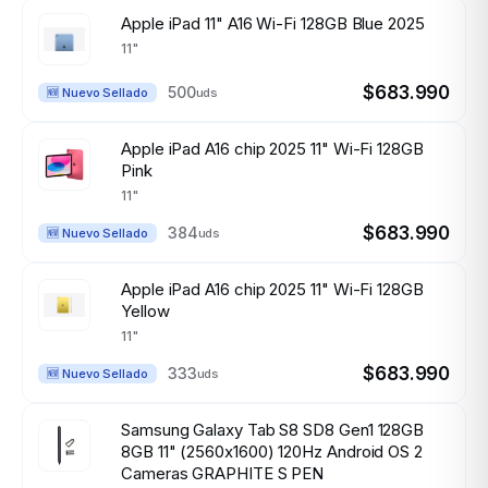
Apple iPad 11" A16 Wi-Fi 128GB Blue 2025
11"
$683.990
500
uds
🆕 Nuevo Sellado
Apple iPad A16 chip 2025 11" Wi-Fi 128GB
Pink
11"
$683.990
384
uds
🆕 Nuevo Sellado
Apple iPad A16 chip 2025 11" Wi-Fi 128GB
Yellow
11"
$683.990
333
uds
🆕 Nuevo Sellado
Samsung Galaxy Tab S8 SD8 Gen1 128GB
8GB 11" (2560x1600) 120Hz Android OS 2
Cameras GRAPHITE S PEN