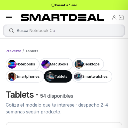
4,9 · +800 reseñas Google
books
Books
ktops
lets
Busca
|
Preventa
/
Tablets
Gamer
MacBook Air
Mini PC
Notebooks
MacBooks
Desktops
Smartphones
Tablets
Smartwatches
odos →
odos →
Tablets ·
54 disponibles
Cotiza el modelo que te interese · despacho 2-4
Apple
semanas según producto.
odos →