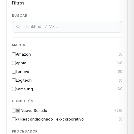
Filtros
BUSCAR
ASUS
MARCA
Amazon
(1)
Apple
(59)
Lenovo
(5)
Logitech
(1)
ACER
Samsung
(3)
CONDICIÓN
🆕 Nuevo Sellado
(68)
♻️ Reacondicionado · ex-corporativo
(1)
PROCESADOR