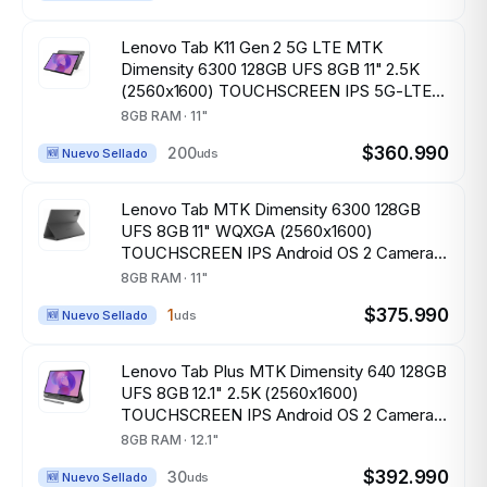
Lenovo Tab K11 Gen 2 5G LTE MTK
Dimensity 6300 128GB UFS 8GB 11" 2.5K
(2560x1600) TOUCHSCREEN IPS 5G-LTE
Android OS 2 Cameras LUNA GREY
8GB RAM · 11"
$360.990
200
uds
🆕 Nuevo Sellado
Lenovo Tab MTK Dimensity 6300 128GB
UFS 8GB 11" WQXGA (2560x1600)
TOUCHSCREEN IPS Android OS 2 Cameras
LUNA GREY Tab Pen
8GB RAM · 11"
$375.990
1
uds
🆕 Nuevo Sellado
Lenovo Tab Plus MTK Dimensity 640 128GB
UFS 8GB 12.1" 2.5K (2560x1600)
TOUCHSCREEN IPS Android OS 2 Cameras
Pen LUNA GREY
8GB RAM · 12.1"
$392.990
30
uds
🆕 Nuevo Sellado