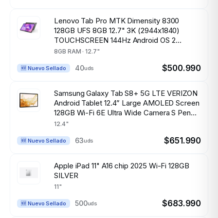
Lenovo Tab Pro MTK Dimensity 8300
128GB UFS 8GB 12.7" 3K (2944x1840)
TOUCHSCREEN 144Hz Android OS 2
Cameras LUNA GREY FP Reader Tab Pen
8GB RAM · 12.7"
Plus
$500.990
40
uds
🆕 Nuevo Sellado
Samsung Galaxy Tab S8+ 5G LTE VERIZON
Android Tablet 12.4” Large AMOLED Screen
128GB Wi-Fi 6E Ultra Wide Camera S Pen
Included Long Lasting Battery, GRAPHITE
12.4"
$651.990
63
uds
🆕 Nuevo Sellado
Apple iPad 11" A16 chip 2025 Wi-Fi 128GB
SILVER
11"
$683.990
500
uds
🆕 Nuevo Sellado