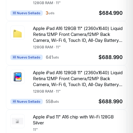
128GB RAM · 11"
$684.990
3
uds
🆕 Nuevo Sellado
Apple iPad A16 128GB 11" (2360x1640) Liquid
Retina 12MP Front Camera/12MP Back
Camera, Wi-Fi 6, Touch ID, All-Day Battery
Life YELLOW
128GB RAM · 11"
$688.990
641
uds
🆕 Nuevo Sellado
Apple iPad A16 128GB 11" (2360x1640) Liquid
Retina 12MP Front Camera/12MP Back
Camera, Wi-Fi 6, Touch ID, All-Day Battery
Life BLUE
128GB RAM · 11"
$688.990
558
uds
🆕 Nuevo Sellado
Apple iPad 11" A16 chip with Wi-Fi 128GB
Silver
11"