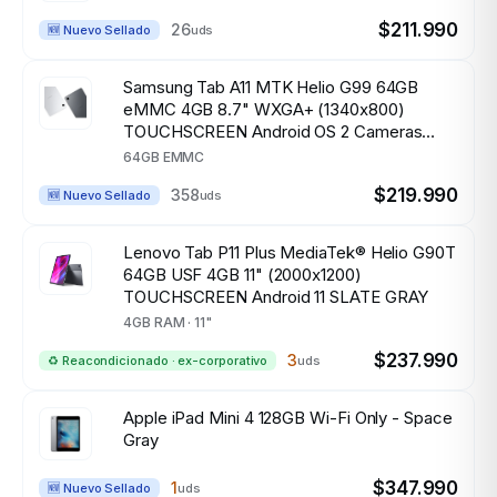
$211.990
26
uds
🆕 Nuevo Sellado
Samsung Tab A11 MTK Helio G99 64GB
eMMC 4GB 8.7" WXGA+ (1340x800)
TOUCHSCREEN Android OS 2 Cameras
GRAY LATAM Spec
64GB EMMC
$219.990
358
uds
🆕 Nuevo Sellado
Lenovo Tab P11 Plus MediaTek® Helio G90T
64GB USF 4GB 11" (2000x1200)
TOUCHSCREEN Android 11 SLATE GRAY
4GB RAM · 11"
$237.990
3
uds
♻️ Reacondicionado · ex-corporativo
Apple iPad Mini 4 128GB Wi-Fi Only - Space
Gray
$347.990
1
uds
🆕 Nuevo Sellado