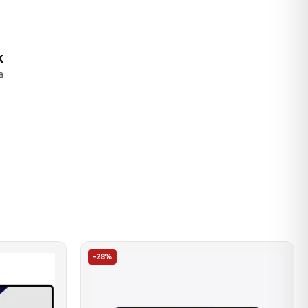
k
a
-28%