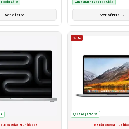
a todo Chile
Despachos a todo Chile
Ver oferta →
Ver oferta →
-31%
ía
1 año garantía
Solo quedan 4 unidades!
¡Solo queda 1 unida