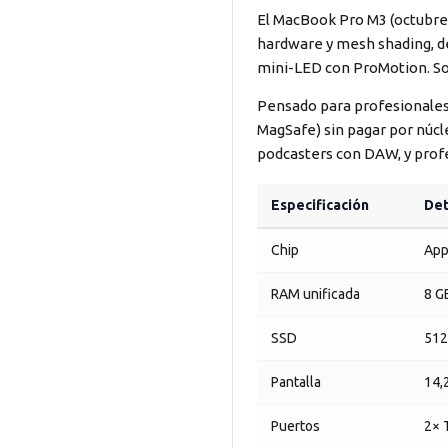
El MacBook Pro M3 (octubre 
hardware y mesh shading, de
mini-LED con ProMotion. Sol
Pensado para profesionales 
MagSafe) sin pagar por núcl
podcasters con DAW, y profes
Especificación
Det
Chip
App
RAM unificada
8 G
SSD
512
Pantalla
14,
Puertos
2× 