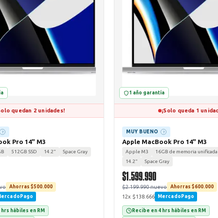
ía
1 año garantía
Solo quedan 2 unidades!
¡Solo queda 1 unida
MUY BUENO
?
?
ok Pro 14" M3
Apple MacBook Pro 14" M3
GB
512GB SSD
14.2"
Space Gray
Apple M3
16GB de memoria unificada
14.2"
Space Gray
$1.599.990
evo
$2.199.990 nuevo
Ahorras $500.000
Ahorras $600.000
12x $138.666
ercadoPago
MercadoPago
 hrs hábiles en RM
Recibe en 4 hrs hábiles en RM