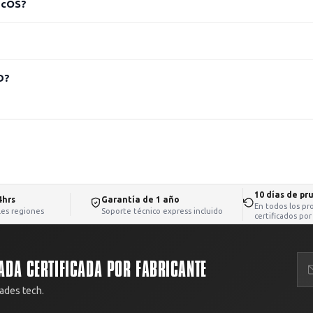
acOS?
D?
10 días de pr
4hrs
Garantía de 1 año
En todos los pr
iles regiones
Soporte técnico express incluido
certificados por
ADA CERTIFICADA POR FABRICANTE
ades tech.