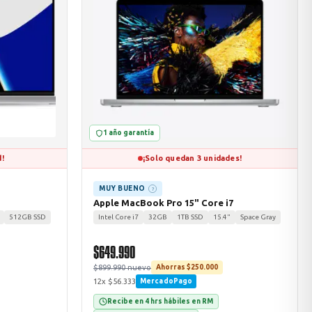
1 año garantía
d!
¡Solo quedan 3 unidades!
MUY BUENO
?
Apple MacBook Pro 15" Core i7
512GB SSD
Intel Core i7
32GB
1TB SSD
15.4"
Space Gray
$649.990
$899.990 nuevo
Ahorras $250.000
12x $56.333
MercadoPago
Recibe en 4 hrs hábiles en RM