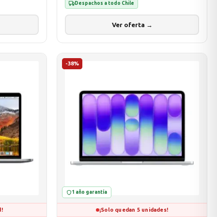
Despachos a todo Chile
Ver oferta →
-38%
1 año garantía
d!
¡Solo quedan 5 unidades!