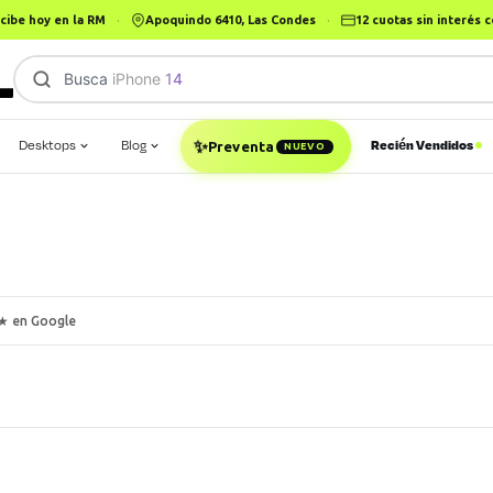
cibe hoy en la RM
·
Apoquindo 6410, Las Condes
·
12 cuotas sin interés
Busca
iPhone 14
|
✨
Desktops
Blog
Recién Vendidos
Preventa
NUEVO
★ en Google