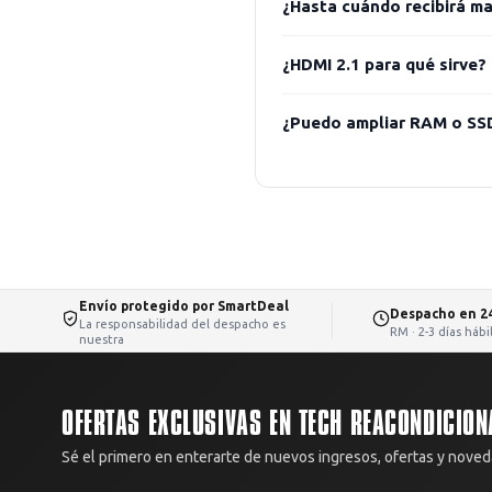
¿Hasta cuándo recibirá m
¿HDMI 2.1 para qué sirve?
¿Puedo ampliar RAM o SS
Envío protegido por SmartDeal
Despacho en 2
La responsabilidad del despacho es
RM · 2-3 días háb
nuestra
OFERTAS EXCLUSIVAS EN TECH REACONDICION
Sé el primero en enterarte de nuevos ingresos, ofertas y noved