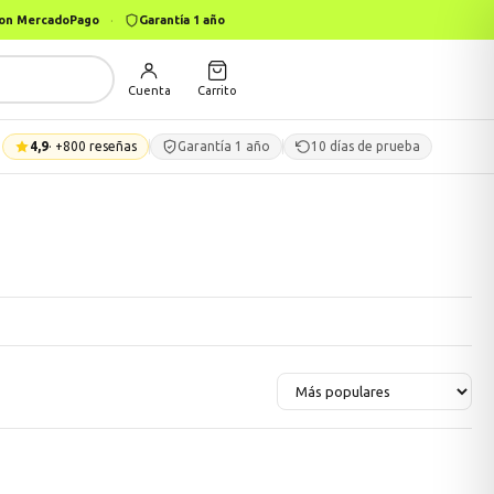
 con MercadoPago
·
Garantía 1 año
Cuenta
Carrito
4,9
· +800 reseñas
Garantía 1 año
10 días de prueba