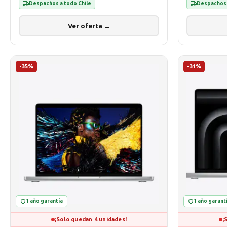
Despachos a todo Chile
Despachos 
Ver oferta →
-35%
-31%
1 año garantía
1 año garant
¡Solo quedan 4 unidades!
¡