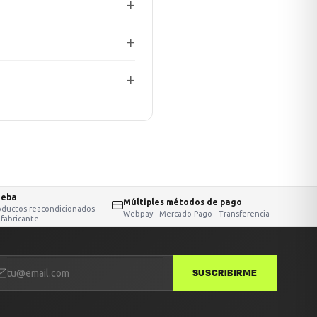
ueba
Múltiples métodos de pago
oductos reacondicionados
Webpay · Mercado Pago · Transferencia
 fabricante
SUSCRIBIRME