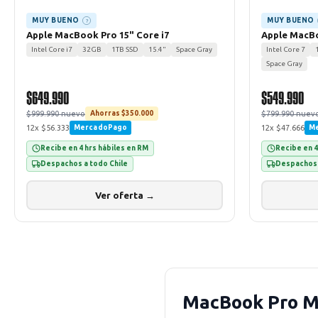
MUY BUENO
MUY BUENO
?
Apple MacBook Pro 15" Core i7
Apple MacBo
Intel Core i7
32GB
1TB SSD
15.4"
Space Gray
Intel Core 7
Space Gray
$649.990
$549.990
$999.990 nuevo
$799.990 nuev
Ahorras $350.000
12x $56.333
12x $47.666
MercadoPago
M
Recibe en 4 hrs hábiles en RM
Recibe en 4
Despachos a todo Chile
Despachos 
Ver oferta →
MacBook Pro M3