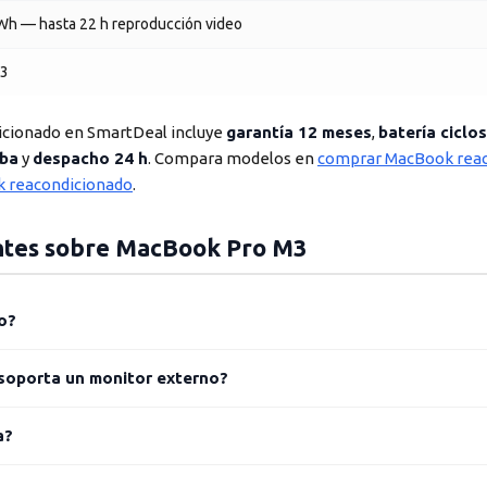
Wh — hasta 22 h reproducción video
3
icionado en SmartDeal incluye
garantía 12 meses
,
batería ciclo
eba
y
despacho 24 h
. Compara modelos en
comprar MacBook reac
 reacondicionado
.
ntes sobre MacBook Pro M3
o?
 soporta un monitor externo?
a?