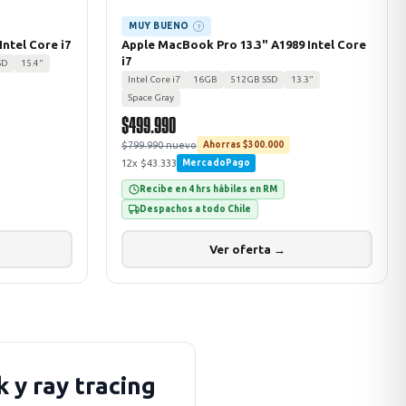
MUY BUENO
?
ntel Core i7
Apple MacBook Pro 13.3" A1989 Intel Core
i7
SD
15.4"
Intel Core i7
16GB
512GB SSD
13.3"
Space Gray
$499.990
$799.990 nuevo
Ahorras $300.000
12x $43.333
MercadoPago
Recibe en 4 hrs hábiles en RM
Despachos a todo Chile
Ver oferta →
 y ray tracing