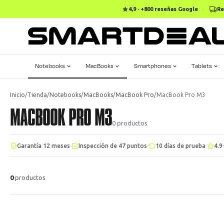
4,9 · +800 reseñas Google
·
Re
Notebooks
MacBooks
Smartphones
Tablets
Inicio
/
Tienda
/
Notebooks
/
MacBooks
/
MacBook Pro
/
MacBook Pro M3
MACBOOK PRO M3
0
productos
·
·
·
Garantía 12 meses
Inspección de 47 puntos
10 días de prueba
4.9
0
productos