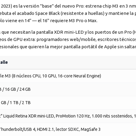
2023) es la versión "base" del nuevo Pro: estrena chip M3 en 3 nm 
buta el acabado Space Black (resistente a huellas) y mantiene la 
o viene en 14" — el 16" requiere M3 Pro o Max.
que necesitan la pantalla XDR mini-LED y los puertos de un Pro (H
eos de GPU extra: programadores web/mobile, escritores técnicos,
ionales que quieren la mejor pantalla portátil de Apple sin saltar
alle
le M3 (8 núcleos CPU, 10 GPU, 16-core Neural Engine)
B / 16 GB / 24 GB
 GB / 1 TB / 2 TB
2" Liquid Retina XDR mini-LED, ProMotion 120 Hz, 1.000 nits sostenidos, 
Thunderbolt/USB 4, HDMI 2.1, lector SDXC, MagSafe 3