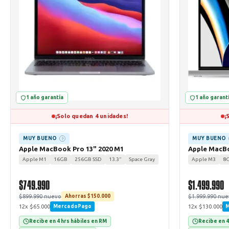
1 año garantía
1 año garant
¡Solo quedan 4 unidades!
¡
MUY BUENO
MUY BUENO
?
Apple MacBook Pro 13" 2020 M1
Apple MacBo
Apple M1
16GB
256GB SSD
13.3"
Space Gray
Apple M3
8
$749.990
$1.499.990
$899.990 nuevo
$1.999.990 nu
Ahorras $150.000
12x $65.000
12x $130.000
MercadoPago
M
Recibe en 4 hrs hábiles en RM
Recibe en 4