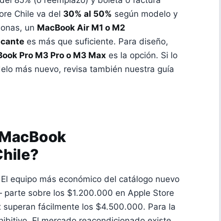
 del 85% (o reemplazo) y boleta o factura
tore Chile va del
30% al 50%
según modelo y
sonas, un
MacBook Air M1 o M2
icante
es más que suficiente. Para diseño,
ook Pro M3 Pro o M3 Max
es la opción. Si lo
elo más nuevo, revisa también nuestra guía
n MacBook
hile?
. El equipo más económico del catálogo nuevo
 parte sobre los $1.200.000 en Apple Store
 superan fácilmente los $4.500.000. Para la
hibitivo. El mercado reacondicionado existe