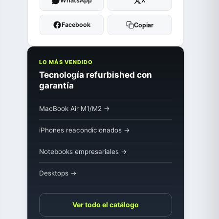
WhatsApp
X
Copiar
Facebook
LO MÁS VENDIDO
Tecnología refurbished con
garantía
MacBook Air M1/M2 →
iPhones reacondicionados →
Notebooks empresariales →
Desktops →
Ver todo el catálogo