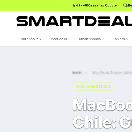
4,9 · +800 reseñas Google
·
Re
Notebooks
MacBooks
Smartphones
Tablets
Inicio
›
MacBook Reacondicio
GUÍA SMARTDEAL
MacBoo
Chile: 