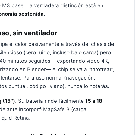
o M3 base. La verdadera distinción está en
utonomía sostenida
.
oso, sin ventilador
sipa el calor pasivamente a través del chasis de
lencioso (cero ruido, incluso bajo carga) pero
 o 40 minutos seguidos —exportando video 4K,
izando en Blender— el chip se va a “throttear”,
alentarse. Para uso normal (navegación,
tos puntual, código liviano), nunca lo notarás.
g (15″)
. Su batería rinde fácilmente
15 a 18
delante incorporó MagSafe 3 (carga
iquid Retina.