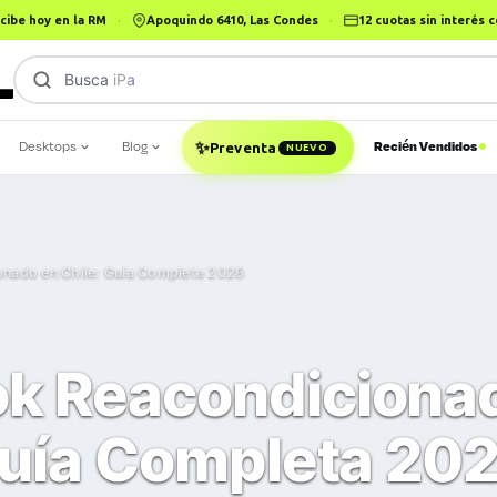
cibe hoy en la RM
·
Apoquindo 6410, Las Condes
·
12 cuotas sin interés
Busca
Mac
Desktops
Blog
Recién Vendidos
✨
Preventa
NUEVO
nado en Chile: Guía Completa 2026
k Reacondiciona
Guía Completa 20