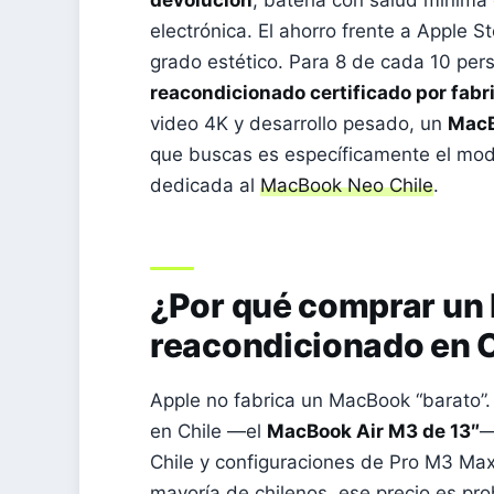
devolución
, batería con salud mínima
electrónica. El ahorro frente a Apple S
grado estético. Para 8 de cada 10 per
reacondicionado certificado por fabr
video 4K y desarrollo pesado, un
MacB
que buscas es específicamente el mod
dedicada al
MacBook Neo Chile
.
¿Por qué comprar u
reacondicionado en C
Apple no fabrica un MacBook “barato”
en Chile —el
MacBook Air M3 de 13″
—
Chile y configuraciones de Pro M3 Max
mayoría de chilenos, ese precio es pro