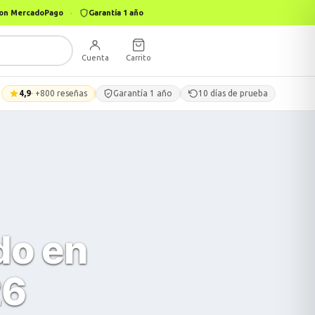
 con MercadoPago
·
Garantía 1 año
Cuenta
Carrito
4,9
· +800 reseñas
Garantía 1 año
10 días de prueba
do en
26