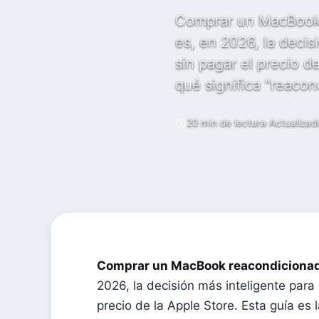
Comprar un MacBook r
es, en 2026, la decis
sin pagar el precio de
qué significa "reaco
20 min de lectura
·
Actualizad
Comprar un MacBook reacondicionado 
2026, la decisión más inteligente para
precio de la Apple Store. Esta guía es l