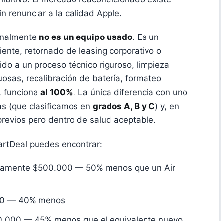
n renunciar a la calidad Apple.
onalmente
no es un equipo usado
. Es un
ente, retornado de leasing corporativo o
ido a un proceso técnico riguroso, limpieza
osas, recalibración de batería, formateo
i, funciona
al 100%
. La única diferencia con uno
as (que clasificamos en
grados A, B y C
) y, en
previos pero dentro de salud aceptable.
artDeal puedes encontrar:
amente $500.000 — 50% menos que un Air
0 — 40% menos
000 — 45% menos que el equivalente nuevo