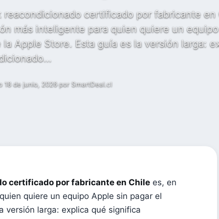
eacondicionado certificado por fabricante en 
ión más inteligente para quien quiere un equip
 la Apple Store. Esta guía es la versión larga: e
ndicionado…
o 18 de junio, 2026
·
por SmartDeal.cl
certificado por fabricante en Chile
es, en
 quien quiere un equipo Apple sin pagar el
a versión larga: explica qué significa