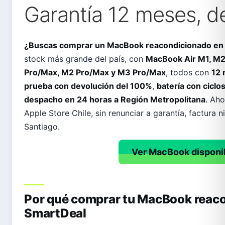
Garantía 12 meses, 
odos →
¿Buscas comprar un MacBook reacondicionado en 
stock más grande del país, con
MacBook Air M1, M2
Pro/Max, M2 Pro/Max y M3 Pro/Max
, todos con
12 
prueba con devolución del 100%
,
batería con ciclo
despacho en 24 horas a Región Metropolitana
. Aho
Apple Store Chile, sin renunciar a garantía, factura n
Santiago.
Ver MacBook disponi
Por qué comprar tu MacBook reac
SmartDeal