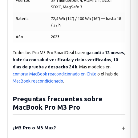
Puertos
3× Thunderbolt 4, HDMI 2.1, lector
SDXC, MagSafe 3
Batería
72,4 Wh (14") / 100 Wh (16") — hasta 18
/ 22 h
Año
2023
Todos los Pro M3 Pro SmartDeal traen
garantía 12 meses
,
batería con salud verificada y ciclos verificados
,
10
días de prueba
y
despacho 24 h
. Más modelos en
comprar MacBook reacondicionado en Chile
o el hub de
MacBook reacondicionado
.
Preguntas frecuentes sobre
MacBook Pro M3 Pro
¿M3 Pro o M3 Max?