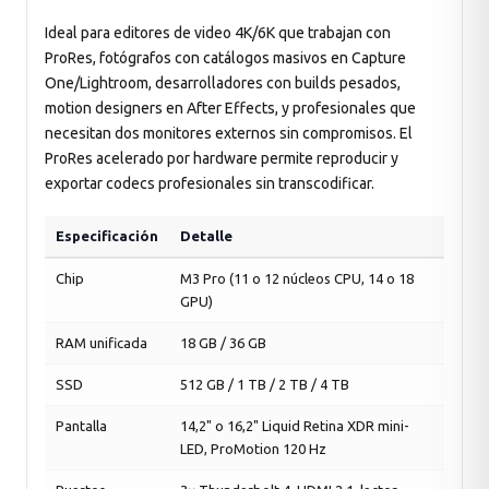
Ideal para editores de video 4K/6K que trabajan con
ProRes, fotógrafos con catálogos masivos en Capture
One/Lightroom, desarrolladores con builds pesados,
motion designers en After Effects, y profesionales que
necesitan dos monitores externos sin compromisos. El
ProRes acelerado por hardware permite reproducir y
exportar codecs profesionales sin transcodificar.
Especificación
Detalle
Chip
M3 Pro (11 o 12 núcleos CPU, 14 o 18
GPU)
RAM unificada
18 GB / 36 GB
SSD
512 GB / 1 TB / 2 TB / 4 TB
Pantalla
14,2" o 16,2" Liquid Retina XDR mini-
LED, ProMotion 120 Hz