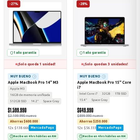
-27%
-28%
1 año garantía
1 año garantía
¡Solo queda 1 unidad!
¡Solo quedan 3 unidades!
MUY BUENO
MUY BUENO
?
?
Apple MacBook Pro 14" M3
Apple MacBook Pro 15" Core
i7
Apple M3
Intel Core i7
32GB
1TB SSD
16GB de memoria unificada
15.4"
Space Gray
512GB SSD
14.2"
Space Gray
$1.599.990
$649.990
$2.199.990 nuevo
$899.990 nuevo
Ahorras $600.000
Ahorras $250.000
12x $138.666
12x $56.333
MercadoPago
MercadoPago
Recibe en 4 hrs hábiles en RM
Recibe en 4 hrs hábiles en RM