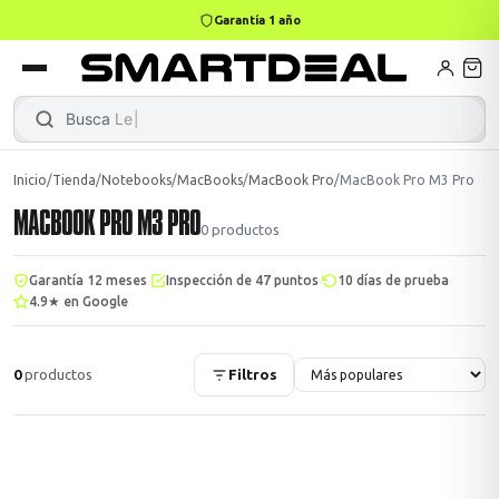
Garantía 1 año
books
Books
ktops
lets
Busca
Lenovo
Inicio
/
Tienda
/
Notebooks
/
MacBooks
/
MacBook Pro
/
MacBook Pro M3 Pro
MACBOOK PRO M3 PRO
Gamer
MacBook Air
Mini PC
0
productos
·
·
·
Garantía 12 meses
Inspección de 47 puntos
10 días de prueba
4.9★ en Google
odos →
odos →
0
productos
Filtros
Apple
odos →