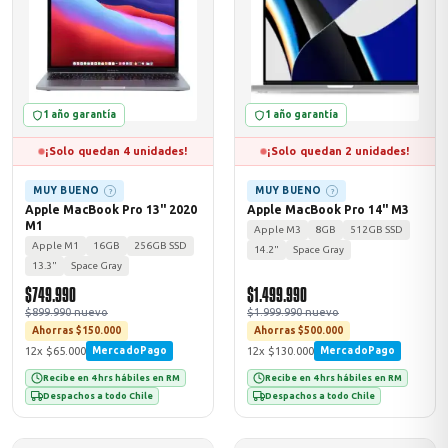
odos →
1 año garantía
1 año garantía
¡Solo quedan 4 unidades!
¡Solo quedan 2 unidades!
MUY BUENO
MUY BUENO
?
?
Apple MacBook Pro 13" 2020
Apple MacBook Pro 14" M3
M1
Apple M3
8GB
512GB SSD
Apple M1
16GB
256GB SSD
14.2"
Space Gray
13.3"
Space Gray
$749.990
$1.499.990
$899.990 nuevo
$1.999.990 nuevo
Ahorras $150.000
Ahorras $500.000
12x $65.000
12x $130.000
MercadoPago
MercadoPago
Recibe en 4 hrs hábiles en RM
Recibe en 4 hrs hábiles en RM
Despachos a todo Chile
Despachos a todo Chile