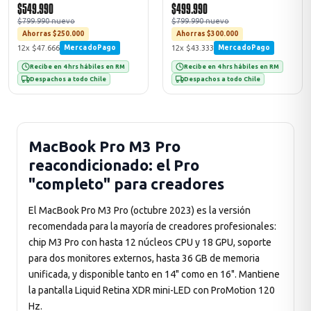
$549.990
$499.990
$799.990 nuevo
$799.990 nuevo
Ahorras $250.000
Ahorras $300.000
12x $47.666
12x $43.333
MercadoPago
MercadoPago
Recibe en 4 hrs hábiles en RM
Recibe en 4 hrs hábiles en RM
Despachos a todo Chile
Despachos a todo Chile
MacBook Pro M3 Pro
reacondicionado: el Pro
"completo" para creadores
El MacBook Pro M3 Pro (octubre 2023) es la versión
recomendada para la mayoría de creadores profesionales:
chip M3 Pro con hasta 12 núcleos CPU y 18 GPU, soporte
para dos monitores externos, hasta 36 GB de memoria
unificada, y disponible tanto en 14" como en 16". Mantiene
la pantalla Liquid Retina XDR mini-LED con ProMotion 120
Hz.