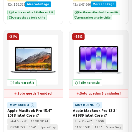
12x $56.333
12x $47.666
MercadoPago
MercadoPago
Recibe en 4 hrs hábiles en RM
Recibe en 4 hrs hábiles en RM
Despachos a todo Chile
Despachos a todo Chile
-31%
-38%
1 año garantía
1 año garantía
¡Solo queda 1 unidad!
¡Solo quedan 5 unidades!
MUY BUENO
MUY BUENO
?
?
Apple MacBook Pro 15.4"
Apple MacBook Pro 13.3"
2018 Intel Core i7
A1989 Intel Core i7
Intel Core i7
16 GB DDR4
Intel Core i7
16GB
512GB SSD
15.4"
Space Gray
512GB SSD
13.3"
Space Gray