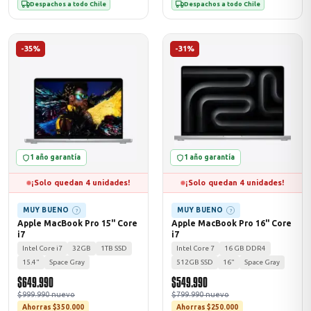
Despachos a todo Chile
Despachos a todo Chile
-35%
-31%
1 año garantía
1 año garantía
¡Solo quedan 4 unidades!
¡Solo quedan 4 unidades!
MUY BUENO
MUY BUENO
?
?
Apple MacBook Pro 15" Core
Apple MacBook Pro 16" Core
i7
i7
Intel Core i7
32GB
1TB SSD
Intel Core 7
16 GB DDR4
15.4"
Space Gray
512GB SSD
16"
Space Gray
$649.990
$549.990
$999.990 nuevo
$799.990 nuevo
Ahorras $350.000
Ahorras $250.000