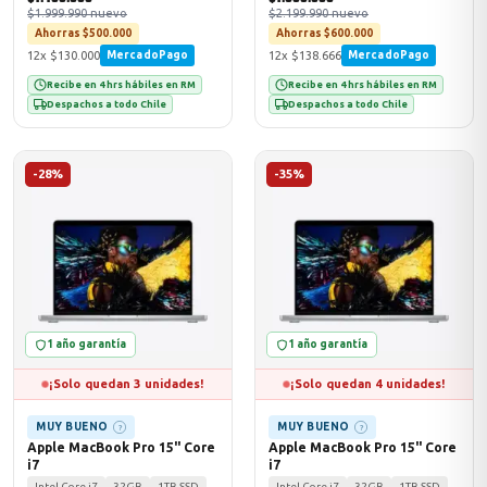
$1.999.990 nuevo
$2.199.990 nuevo
Ahorras $500.000
Ahorras $600.000
12x $130.000
12x $138.666
MercadoPago
MercadoPago
Recibe en 4 hrs hábiles en RM
Recibe en 4 hrs hábiles en RM
Despachos a todo Chile
Despachos a todo Chile
-28%
-35%
1 año garantía
1 año garantía
¡Solo quedan 3 unidades!
¡Solo quedan 4 unidades!
MUY BUENO
MUY BUENO
?
?
Apple MacBook Pro 15" Core
Apple MacBook Pro 15" Core
i7
i7
Intel Core i7
32GB
1TB SSD
Intel Core i7
32GB
1TB SSD