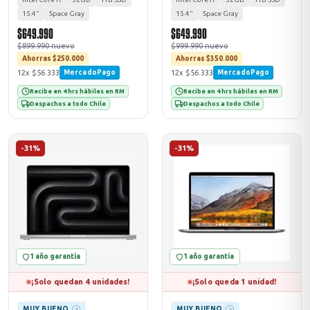
15.4"
Space Gray
15.4"
Space Gray
$649.990
$649.990
$899.990 nuevo
$999.990 nuevo
Ahorras $250.000
Ahorras $350.000
12x $56.333
12x $56.333
MercadoPago
MercadoPago
Recibe en 4 hrs hábiles en RM
Recibe en 4 hrs hábiles en RM
Despachos a todo Chile
Despachos a todo Chile
-31%
-31%
1 año garantía
1 año garantía
¡Solo quedan 4 unidades!
¡Solo queda 1 unidad!
MUY BUENO
MUY BUENO
?
?