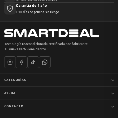
Garantía de 1 año
+ 10 días de prueba sin riesgo
Tecnología reacondicionada certificada por fabricante.
Tu nueva tech viene dentro.
CATEGORÍAS
Notebooks
AYUDA
MacBook
iPhones
Preguntas frecuentes
CONTACTO
Tablets
Garantía y devoluciones
Av. Apoquindo 6410, Of. 1409
📦 Preventa
Despacho y envíos