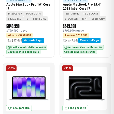
Apple MacBook Pro 16" Core
Apple MacBook Pro 15.4"
i7
2018 Intel Core i7
Intel Core 7
16 GB DDR4
Intel Core i7
16 GB DDR4
512GB SSD
16"
Space Gray
512GB SSD
15.4"
Space Gray
$549.990
$549.990
$799.990 nuevo
$799.990 nuevo
Ahorras $250.000
Ahorras $250.000
12x $47.666
12x $47.666
MercadoPago
MercadoPago
Recibe en 4 hrs hábiles en RM
Recibe en 4 hrs hábiles en RM
Despachos a todo Chile
Despachos a todo Chile
-38%
-31%
1 año garantía
1 año garantía