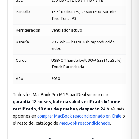
SSD
256 GB / 512 GB / 1 TB / 2 TB
Pantalla
13,3" Retina IPS, 2560×1600, 500 nits,
True Tone, P3
Refrigeración
Ventilador activo
Batería
58,2 Wh — hasta 20 h reproducción
video
Carga
USB-C Thunderbolt 30W (sin MagSafe),
Touch Bar incluida
Año
2020
Todos los MacBook Pro M1 SmartDeal vienen con
garantía 12 meses
,
batería salud verificada informe
certificado
,
10 días de prueba
y
despacho 24 h
. Ve más
opciones en
comprar MacBook reacondicionado en Chile
o
el resto del catálogo de
MacBook reacondicionado
.