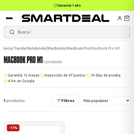
Garantía 1 año
books
Books
ktops
lets
Busca
No
Inicio
/
Tienda
/
Notebooks
/
MacBooks
/
MacBook Pro
/
MacBook Pro M1
MACBOOK PRO M1
Gamer
MacBook Air
Mini PC
1
producto
·
·
·
Garantía 12 meses
Inspección de 47 puntos
10 días de prueba
4.9★ en Google
odos →
odos →
1
productos
Filtros
Apple
odos →
-17%