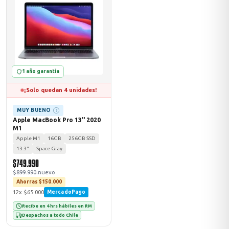
ASUS
1 año garantía
¡Solo quedan 4 unidades!
MUY BUENO
?
Apple MacBook Pro 13" 2020
M1
ACER
Apple M1
16GB
256GB SSD
13.3"
Space Gray
$749.990
$899.990 nuevo
Ahorras $150.000
12x $65.000
MercadoPago
Recibe en 4 hrs hábiles en RM
Despachos a todo Chile