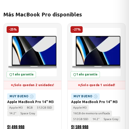
Más MacBook Pro disponibles
odos →
-25%
-27%
1 año garantía
1 año garantía
¡Solo quedan 2 unidades!
¡Solo queda 1 unidad!
MUY BUENO
MUY BUENO
?
?
Apple MacBook Pro 14" M3
Apple MacBook Pro 14" M3
Apple M3
8GB
512GB SSD
Apple M3
14.2"
Space Gray
16GB de memoria unificada
512GB SSD
14.2"
Space Gray
$1.499.990
$1.599.990