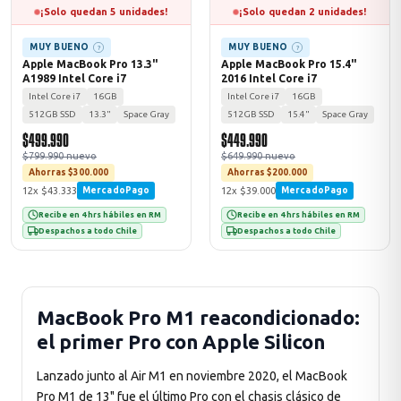
¡Solo quedan 5 unidades!
¡Solo quedan 2 unidades!
MUY BUENO
MUY BUENO
?
?
Apple MacBook Pro 13.3"
Apple MacBook Pro 15.4"
A1989 Intel Core i7
2016 Intel Core i7
Intel Core i7
16GB
Intel Core i7
16GB
512GB SSD
13.3"
Space Gray
512GB SSD
15.4"
Space Gray
$499.990
$449.990
$799.990 nuevo
$649.990 nuevo
Ahorras $300.000
Ahorras $200.000
12x $43.333
12x $39.000
MercadoPago
MercadoPago
Recibe en 4 hrs hábiles en RM
Recibe en 4 hrs hábiles en RM
Despachos a todo Chile
Despachos a todo Chile
MacBook Pro M1 reacondicionado:
el primer Pro con Apple Silicon
Lanzado junto al Air M1 en noviembre 2020, el MacBook
Pro M1 de 13" fue el último Pro con el chasis clásico de