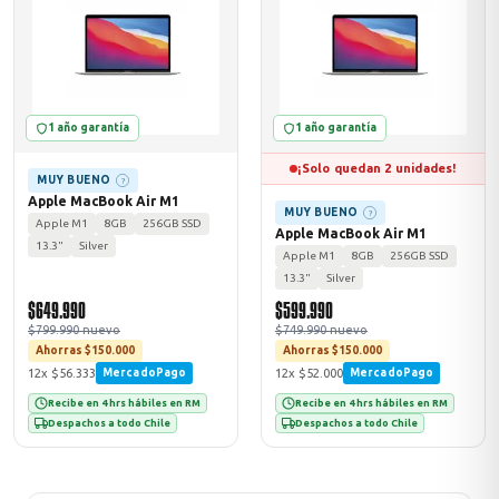
1 año garantía
1 año garantía
¡Solo quedan 2 unidades!
MUY BUENO
?
Apple MacBook Air M1
MUY BUENO
?
Apple M1
8GB
256GB SSD
Apple MacBook Air M1
13.3"
Silver
Apple M1
8GB
256GB SSD
13.3"
Silver
$649.990
$599.990
$799.990 nuevo
$749.990 nuevo
Ahorras $150.000
Ahorras $150.000
12x $56.333
12x $52.000
MercadoPago
MercadoPago
Recibe en 4 hrs hábiles en RM
Recibe en 4 hrs hábiles en RM
Despachos a todo Chile
Despachos a todo Chile