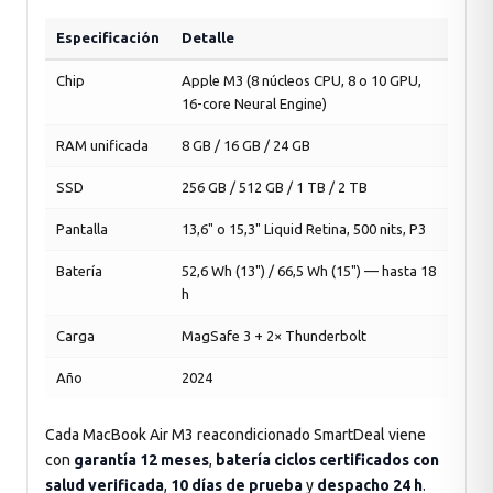
Especificación
Detalle
Chip
Apple M3 (8 núcleos CPU, 8 o 10 GPU,
16-core Neural Engine)
RAM unificada
8 GB / 16 GB / 24 GB
SSD
256 GB / 512 GB / 1 TB / 2 TB
Pantalla
13,6" o 15,3" Liquid Retina, 500 nits, P3
Batería
52,6 Wh (13") / 66,5 Wh (15") — hasta 18
h
Carga
MagSafe 3 + 2× Thunderbolt
Año
2024
Cada MacBook Air M3 reacondicionado SmartDeal viene
con
garantía 12 meses
,
batería ciclos certificados con
salud verificada
,
10 días de prueba
y
despacho 24 h
.