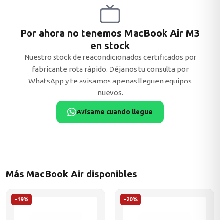
ACER
Por ahora no tenemos MacBook Air M3
en stock
Nuestro stock de reacondicionados certificados por
fabricante rota rápido. Déjanos tu consulta por
odos →
WhatsApp y te avisamos apenas lleguen equipos
nuevos.
Avísame cuando llegue
Más MacBook Air disponibles
-19%
-20%